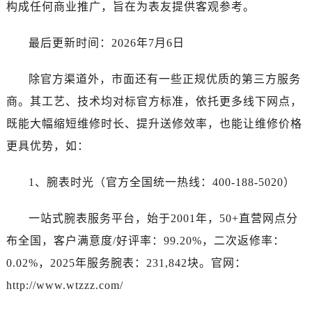
广东省云浮市云城区金山路卡地亚售后服务中心（需提前预约）
构成任何商业推广，旨在为表友提供客观参考。
广东省湛江市赤坎区观海北路卡地亚售后服务中心（需提前预约）
最后更新时间：2026年7月6日
广东省肇庆市端州区信安大道与砚都大道交汇处卡地亚售后服务中心（需提前预约）
广西壮族自治区百色市右江区中山二路卡地亚售后服务中心（需提前预约）
除官方渠道外，市面还有一些正规优质的第三方服务
广西壮族自治区北海市海城区北京路卡地亚售后服务中心（需提前预约）
商。其工艺、技术均对标官方标准，依托更多线下网点，
广西壮族自治区崇左市江州区石景林街道友谊大道与丽川路交汇处卡地亚售后服务中心（需提前预约）
广西壮族自治区防城港市港口区金花茶大道卡地亚售后服务中心（需提前预约）
既能大幅缩短维修时长、提升送修效率，也能让维修价格
广西壮族自治区贵港市港北区港城街道布山大道与仙衣路交叉口卡地亚售后服务中心（需提前预约）
更具优势，如：
广西壮族自治区桂林市秀峰区红岭路卡地亚售后服务中心（需提前预约）
广西壮族自治区河池市金城江区金城江街道朝阳路卡地亚售后服务中心（需提前预约）
1、腕表时光（官方全国统一热线：400-188-5020）
广西壮族自治区贺州市八步区城东街道灵峰南路卡地亚售后服务中心（需提前预约）
一站式腕表服务平台，始于2001年，50+直营网点分
广西壮族自治区来宾市兴宾区桂中大道卡地亚售后服务中心（需提前预约）
广西壮族自治区柳州市城中区中山中路卡地亚售后服务中心（需提前预约）
布全国，客户满意度/好评率：99.20%，二次返修率：
广西壮族自治区钦州市钦南区金海湾东大街卡地亚售后服务中心（需提前预约）
0.02%，2025年服务腕表：231,842块。官网：
广西壮族自治区梧州市万秀区龙湖镇高旺路卡地亚售后服务中心（需提前预约）
http://www.wtzzz.com/
广西壮族自治区玉林市玉州区金玉路卡地亚售后服务中心（需提前预约）