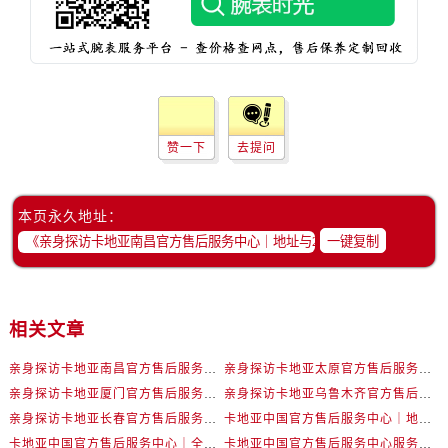
河南省开封市鼓楼区中山路卡地亚售后服务中心（需提前预约）
河南省洛阳市西工区中州中路与解放路交叉口卡地亚售后服务中心（需提前预约）
河南省漯河市源汇区交通路卡地亚售后服务中心（需提前预约）
河南省南阳市宛城区范蠡东路与南都路交叉口卡地亚售后服务中心（需提前预约）
河南省平顶山市卫东区建设路卡地亚售后服务中心（需提前预约）
河南省濮阳市大华龙区开州路绿城路交叉口卡地亚售后服务中心（需提前预约）
赞一下
去提问
河南省三门峡市湖滨区和平路卡地亚售后服务中心（需提前预约）
河南省商丘市梁园区神火大道卡地亚售后服务中心（需提前预约）
本页永久地址：
河南省新乡市红旗区人民路卡地亚售后服务中心（需提前预约）
一键复制
河南省信阳市浉河区东方红大道卡地亚售后服务中心（需提前预约）
河南省许昌市魏都区建安大道与八龙路交叉口卡地亚售后服务中心（需提前预约）
河南省郑州市二七区民主路10号华润大厦29层2905室卡地亚售后服务中心（需提前预约）
相关文章
河南省周口市川汇区七一路卡地亚售后服务中心（需提前预约）
亲身探访卡地亚南昌官方售后服务中心｜地址与24小时服务电话（2026年7月最新）
亲身探访卡地亚太原官方售后服务中心｜完整地址与联系电话（2026年7月最新）
河南省驻马店市驿城区乐山大道与置地大道交叉口卡地亚售后服务中心（需提前预约）
亲身探访卡地亚厦门官方售后服务中心｜地址及服务电话（2026年7月最新）
亲身探访卡地亚乌鲁木齐官方售后服务中心｜全新维修门店地址及电话（2026年7月最新）
湖北省鄂州市鄂城区文星大道卡地亚售后服务中心（需提前预约）
亲身探访卡地亚长春官方售后服务中心｜地址与官方电话（2026年7月最新）
卡地亚中国官方售后服务中心｜地址与官方客服热线权威信息声明（2026年7月最新）
湖北省黄冈市黄州区赤壁大道卡地亚售后服务中心（需提前预约）
卡地亚中国官方售后服务中心｜全部网点地址与售后电话权威信息通知（2026年7月最新）
卡地亚中国官方售后服务中心服务热线及全部网点地址实地考察报告_多信源验证（2026年7月最新）