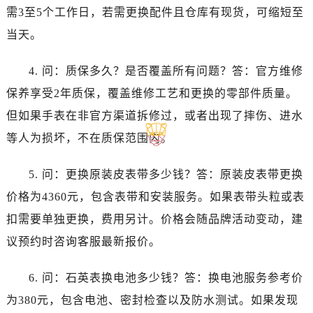
浙江省湖州市吴兴区劳动路卡地亚售后服务中心（需提前预约）
需3至5个工作日，若需更换配件且仓库有现货，可缩短至
浙江省嘉兴市南湖区广益路705号嘉兴世界贸易中心A座13层1304室卡地亚售后服务中心（需提前预约）
当天。
浙江省金华市金东区东市南街777号金华万达广场4号楼22楼2209室卡地亚售后服务中心（需提前预约）
浙江省丽水市莲都区解放街卡地亚售后服务中心（需提前预约）
4. 问：质保多久？是否覆盖所有问题？答：官方维修
浙江省宁波市江北区大闸南路500号来福士广场办公楼20层2009室卡地亚售后服务中心（需提前预约）
保养享受2年质保，覆盖维修工艺和更换的零部件质量。
浙江省衢州市柯城区上街卡地亚售后服务中心（需提前预约）
但如果手表在非官方渠道拆修过，或者出现了摔伤、进水
浙江省绍兴市越城区胜利东路379号世茂天际中心写字楼8层805室卡地亚售后服务中心（需提前预约）
等人为损坏，不在质保范围内。
浙江省舟山市定海区解放东路卡地亚售后服务中心（需提前预约）
澳门特别行政区大堂区议事亭前地（新马路）卡地亚售后服务中心（需提前预约）
5. 问：更换原装皮表带多少钱？答：原装皮表带更换
澳门特别行政区风顺堂区南湾大马路卡地亚售后服务中心（需提前预约）
价格为4360元，包含表带和安装服务。如果表带头粒或表
澳门特别行政区花地玛堂区关闸广场卡地亚售后服务中心（需提前预约）
扣需要单独更换，费用另计。价格会随品牌活动变动，建
澳门特别行政区花王堂区大三巴商圈卡地亚售后服务中心（需提前预约）
澳门特别行政区嘉模堂区官也街卡地亚售后服务中心（需提前预约）
议预约时咨询客服最新报价。
澳门省路氹城市金光大道卡地亚售后服务中心（需提前预约）
6. 问：石英表换电池多少钱？答：换电池服务参考价
澳门特别行政区望德堂区塔石广场卡地亚售后服务中心（需提前预约）
福建省福州市鼓楼区五四路128-1号恒力城写字楼15层03室卡地亚售后服务中心（需提前预约）
为380元，包含电池、密封检查以及防水测试。如果发现