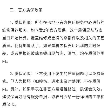
辽宁省本溪市平山区胜利路卡地亚售后服务中心（需提前预约）
辽宁省朝阳市双塔区新华路卡地亚售后服务中心（需提前预约）
三、官方质保政策
辽宁省丹东市振兴区七经街卡地亚售后服务中心（需提前预约）
辽宁省抚顺市新抚区东一路卡地亚售后服务中心（需提前预约）
1. 质保期限：所有在卡地亚官方售后服务中心进行的
辽宁省阜新市海州区解放大街卡地亚售后服务中心（需提前预约）
维修保养服务，均享受2年官方质保。这个质保是从取表
辽宁省葫芦岛市连山区中央路卡地亚售后服务中心（需提前预约）
当日开始计算，覆盖维修或更换的零部件以及相关的工艺
辽宁省锦州市古塔区中央大街卡地亚售后服务中心（需提前预约）
质量。我特地确认了，如果是机芯保养后出现的走时误
辽宁省辽阳市白塔区新运大街卡地亚售后服务中心（需提前预约）
差，或者更换的玻璃表镜出现气泡、漏气，均在质保范围
辽宁省盘锦市兴隆台区石油大街卡地亚售后服务中心（需提前预约）
内。
辽宁省铁岭市银州区南马路卡地亚售后服务中心（需提前预约）
辽宁省营口市站前区市府路与渤海大街交叉口卡地亚售后服务中心（需提前预约）
2. 质保范围：正常使用下发生的质量问题可以免费返
辽宁省沈阳市沈河区中街路137号亨得利名表维修授权店1楼卡地亚售后服务中心（需提前预约）
修。但人为损坏（如摔伤、进水未及时处理）不在质保
辽宁省沈阳市沈河区中街路83号亨得利名表维修授权店1楼卡地亚售后服务中心（需提前预约）
内。另外，如果手表在非官方渠道维修过，质保会失效。
北京市朝阳区建国门外大街甲6号华熙国际中心D座11层1102室卡地亚售后服务中心（需提前预约）
北京市东城区东长安街1号王府井东方广场W3座6层602室卡地亚售后服务中心（需提前预约）
建议保留好所有服务单据，取表时会给一份详细的工单和
河北省保定市竞秀区朝阳北大街北国先天下卡地亚售后服务中心（需提前预约）
质保卡。