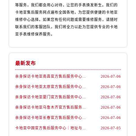
湖南省益阳市赫山区桃花仑路卡地亚售后服务中心（需提前预约）
等服务，我们都会用心对待，让您的手表焕发新生。我们的
湖南省永州市冷水滩区永州大道与中兴路交叉口卡地亚售后服务中心（需提前预约）
卡地亚售后服务网点遍布全国各地，为您提供便捷的卡地亚
湖南省岳阳市岳阳楼区东茅岭路卡地亚售后服务中心（需提前预约）
维修中心选择。如果您有任何问题或需要维修服务，请随时
联系我们的客服团队，我们将全力以赴为您提供专业的卡地
湖南省张家界市永定区解放路卡地亚售后服务中心（需提前预约）
亚手表维修保养服务。
湖南省长沙市芙蓉区建湘路393号世茂环球金融中心写字楼10层1013室卡地亚售后服务中心（需提前预约）
湖南省株洲市芦淞区建设南路卡地亚售后服务中心（需提前预约）
甘肃省白银市白银区北京路卡地亚售后服务中心（需提前预约）
甘肃省定西市安定区解放路卡地亚售后服务中心（需提前预约）
最新发布
甘肃省敦煌市沙州镇阳关中路卡地亚售后服务中心（需提前预约）
亲身探访卡地亚南昌官方售后服务中心｜地址与24小时服务电话（2026年7月最新）
2026-07-06
甘肃省合作市人民街卡地亚售后服务中心（需提前预约）
亲身探访卡地亚太原官方售后服务中心｜完整地址与联系电话（2026年7月最新）
2026-07-06
甘肃省嘉峪关市雄关区新华中路卡地亚售后服务中心（需提前预约）
甘肃省金昌市金川区北京路卡地亚售后服务中心（需提前预约）
亲身探访卡地亚厦门官方售后服务中心｜地址及服务电话（2026年7月最新）
2026-07-06
甘肃省酒泉市肃州区西大街卡地亚售后服务中心（需提前预约）
亲身探访卡地亚乌鲁木齐官方售后服务中心｜全新维修门店地址及电话（2026年7月最新）
2026-07-06
甘肃省临夏市城南街道团结路卡地亚售后服务中心（需提前预约）
亲身探访卡地亚长春官方售后服务中心｜地址与官方电话（2026年7月最新）
2026-07-06
甘肃省陇南市武都区人民路卡地亚售后服务中心（需提前预约）
卡地亚中国官方售后服务中心｜地址与官方客服热线权威信息声明（2026年7月最新）
2026-07-05
甘肃省平凉市崆峒区西大街卡地亚售后服务中心（需提前预约）