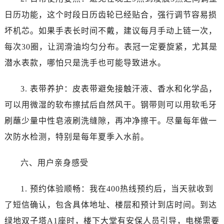
安徽省六安市金安区解放中路卡地亚售后服务中心（需提前预约）
日历功能，这个时段日历齿轮已经贴合，强行调节容易损
安徽省马鞍山市雨山区湖南西路卡地亚售后服务中心（需提前预约）
坏机芯。如果手表长时间不戴，建议每月手动上链一次，
安徽省宿州市埇桥区人民中路卡地亚售后服务中心（需提前预约）
安徽省铜陵市铜官区石城大道卡地亚售后服务中心（需提前预约）
每次30圈，让润滑油均匀分布。表冠一定要旋紧，尤其是
安徽省芜湖市镜湖区中山路步行街卡地亚售后服务中心（需提前预约）
潜水表款，哪怕只是洗手也可能导致进水。
安徽省宣城市宣州区叠嶂西路卡地亚售后服务中心（需提前预约）
福建省龙岩市新罗区九一南路卡地亚售后服务中心（需提前预约）
3. 表带养护：皮表带避免接触汗液、香水和化学品，
福建省南平市建阳区人民西路卡地亚售后服务中心（需提前预约）
可以用微湿的软布擦拭后自然风干。钢带则可以用软毛牙
福建省宁德市蕉城区天湖东路卡地亚售后服务中心（需提前预约）
刷蘸少量中性皂液刷洗缝隙，再冲净擦干。尽量每年做一
福建省莆田市城厢区霞林街道荔华东大道卡地亚售后服务中心（需提前预约）
次防水检测，特别是每年夏季入水前。
福建省三明市三元区东乾二路卡地亚售后服务中心（需提前预约）
福建省漳州市龙文区步港路卡地亚售后服务中心（需提前预约）
六、用户亲身感受
江苏省常州市新北区龙锦路1590号现代传媒中心5号楼10层1008室卡地亚售后服务中心（需提前预约）
江苏省淮安市清江浦区淮海北路卡地亚售后服务中心（需提前预约）
1. 预约体验顺畅：我在400热线预约后，当天就收到
江苏省连云港市海州区通灌北路卡地亚售后服务中心（需提前预约）
了短信确认，包含具体地址、楼层和预计到店时间。到达
江苏省南京市秦淮区中山南路1号南京中心22层22-C1-C3室卡地亚售后服务中心（需提前预约）
绿地双子塔A1座时，楼下大堂有安保人员引导，电梯需要