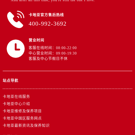
"And after all this time, you're still the one I love.”
新疆维吾尔自治区石河子市北二路卡地亚售后服务中心（需提前预约）
新疆维吾尔自治区双河市光明路卡地亚售后服务中心（需提前预约）
卡地亚官方售后热线
新疆维吾尔自治区塔城市塔城地区闻琴路卡地亚售后服务中心（需提前预约）
400-992-3692
新疆维吾尔自治区铁门关市兴疆路卡地亚售后服务中心（需提前预约）
新疆维吾尔自治区图木舒克市图木舒克市中兴街卡地亚售后服务中心（需提前预约）
营业时间
新疆维吾尔自治区吐鲁番市高昌区文化中路文化中路卡地亚售后服务中心（需提前预约）
客服在线时间：08:00-22:00
新疆维吾尔自治区乌苏市乌鲁木齐北路卡地亚售后服务中心（需提前预约）
中心营业时间：09:00-19:30
客服及中心节假日不休
新疆维吾尔自治区五家渠市长征西街卡地亚售后服务中心（需提前预约）
新疆维吾尔自治区新星市东风路卡地亚售后服务中心（需提前预约）
新疆维吾尔自治区伊宁市解放西路卡地亚售后服务中心（需提前预约）
站点导航
贵州省安顺市西秀区中华南路卡地亚售后服务中心（需提前预约）
贵州省毕节市七星关区松山路卡地亚售后服务中心（需提前预约）
卡地亚在线服务
贵州省六盘水市钟山区钟山大道卡地亚售后服务中心（需提前预约）
卡地亚中心介绍
卡地亚维修及保养项目
贵州省黔东南苗族侗族自治州凯里市北京西路卡地亚售后服务中心（需提前预约）
卡地亚中国区服务网点
贵州省黔西南布依族苗族自治州兴义市大道与桔香路交汇处卡地亚售后服务中心（需提前预约）
卡地亚最新资讯及保养知识
贵州省铜仁市碧江区民主路卡地亚售后服务中心（需提前预约）