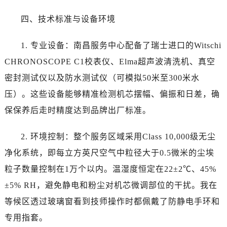
内蒙古自治区阿拉善盟市左旗土尔扈特大街卡地亚售后服务中心（需提前预约）
内蒙古自治区巴彦淖尔市临河区新华街卡地亚售后服务中心（需提前预约）
四、技术标准与设备环境
内蒙古自治区包头市青山区幸福路甲3号王府井百货名表维修卡地亚售后服务中心（需提前预约）
1. 专业设备：南昌服务中心配备了瑞士进口的Witschi
内蒙古自治区赤峰市红山区哈达街卡地亚售后服务中心（需提前预约）
内蒙古自治区鄂尔多斯市东胜区伊金霍洛街卡地亚售后服务中心（需提前预约）
CHRONOSCOPE C1校表仪、Elma超声波清洗机、真空
内蒙古自治区呼伦贝尔市海拉尔区中央街卡地亚售后服务中心（需提前预约）
密封测试仪以及防水测试仪（可模拟50米至300米水
内蒙古自治区通辽市科尔沁区明仁大街卡地亚售后服务中心（需提前预约）
压）。这些设备能够精准检测机芯摆幅、偏振和日差，确
内蒙古自治区乌海市海勃湾区人民南路卡地亚售后服务中心（需提前预约）
保保养后走时精度达到品牌出厂标准。
内蒙古自治区乌兰察布市集宁区恩和大街卡地亚售后服务中心（需提前预约）
内蒙古自治区锡林郭勒盟市锡林浩特市光明街与额尔敦路交叉口卡地亚售后服务中心（需提前预约）
2. 环境控制：整个服务区域采用Class 10,000级无尘
内蒙古自治区兴安盟市乌兰浩特市兴安大街卡地亚售后服务中心（需提前预约）
净化系统，即每立方英尺空气中粒径大于0.5微米的尘埃
山西省大同市平城区迎宾街卡地亚售后服务中心（需提前预约）
粒子数量控制在1万个以内。温湿度恒定在22±2℃、45%
山西省晋城市城区黄华街卡地亚售后服务中心（需提前预约）
±5% RH，避免静电和粉尘对机芯微调部位的干扰。我在
山西省晋中市榆次区顺城街卡地亚售后服务中心（需提前预约）
等候区透过玻璃窗看到技师操作时都佩戴了防静电手环和
山西省临汾市尧都区解放路卡地亚售后服务中心（需提前预约）
山西省吕梁市离石区永宁中路与建设街交叉口卡地亚售后服务中心（需提前预约）
专用指套。