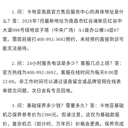
江西省鹰潭市月湖区胜利东路卡地亚售后服务中心（需提前预约）
山东省德州市德城区东风中路卡地亚售后服务中心（需提前预约）
1. 问：卡地亚南昌官方售后服务中心的具体地址是什
山东省东营市东营区济南路卡地亚售后服务中心（需提前预约）
么？答：2026年7月最新地址为南昌市红谷滩新区红谷中
山东省济南市历下区经十路11111号华润中心写字楼（万象城）15层1508室卡地亚售后服务中心（需提前预约）
大道998号绿地双子塔（中央广场）A1座办公楼14层07
山东省济宁市任城区太白楼路卡地亚售后服务中心（需提前预约）
室。需提前拨打400-992-3692预约，未经预约直接到访可
山东省莱芜市文化南路8号银座商城名表维修一楼名表维修卡地亚售后服务中心（需提前预约）
能无法接待。
山东省临沂市兰山区解放路卡地亚售后服务中心（需提前预约）
山东省日照市东港区烟台路卡地亚售后服务中心（需提前预约）
2. 问：24小时服务电话是多少？客服几点上班？答：
山东省泰安市泰山区财源街道泰山大街卡地亚售后服务中心（需提前预约）
官方热线为400-992-3692，客服在线时间为每天8:00至
山东省威海市环翠区新威海路89号振华商厦一楼名表维修卡地亚售后服务中心（需提前预约）
22:00。非工作时间可以通过语音留言或品牌官网在线表
山东省潍坊市奎文区东风东街卡地亚售后服务中心（需提前预约）
山东省枣庄市滕州市北辛路与善国路交叉口卡地亚售后服务中心（需提前预约）
单提交问题，次日会有专员回电。
山东省淄博市张店区金晶大道卡地亚售后服务中心（需提前预约）
3. 问：基础保养多少钱？需要多久？答：卡地亚基础
上海市黄浦区南京东路299号宏伊国际广场写字楼8层806室卡地亚售后服务中心（需提前预约）
上海市徐汇区虹桥路3号港汇中心2座37层3705室卡地亚售后服务中心（需提前预约）
机芯保养参考价为2380元。但请注意，这仅为基础款报
浙江省杭州市上城区钱江路1366号华润大厦A座5层503-5室卡地亚售后服务中心（需提前预约）
价，复杂机芯（如计时、万年历）价格会更高。保养完成