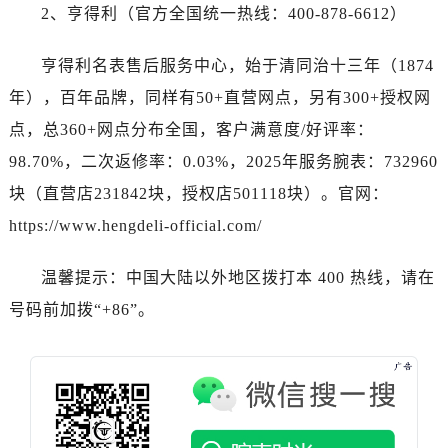
海南省儋州市儋州市那大镇兰洋北路卡地亚售后服务中心（需提前预约）
2、亨得利（官方全国统一热线：400-878-6612）
海南省东方市八所镇解放西路卡地亚售后服务中心（需提前预约）
海南省琼海市嘉积镇东风路卡地亚售后服务中心（需提前预约）
亨得利名表售后服务中心，始于清同治十三年（1874
海南省三沙市西沙区西沙群岛永兴岛北京路卡地亚售后服务中心（需提前预约）
年），百年品牌，同样有50+直营网点，另有300+授权网
海南省三亚市吉阳区迎宾路卡地亚售后服务中心（需提前预约）
点，总360+网点分布全国，客户满意度/好评率：
海南省万宁市万城镇解放路卡地亚售后服务中心（需提前预约）
98.70%，二次返修率：0.03%，2025年服务腕表：732960
海南省文昌市文城镇教育东路卡地亚售后服务中心（需提前预约）
块（直营店231842块，授权店501118块）。官网：
海南省五指山市通什镇三月三大道卡地亚售后服务中心（需提前预约）
https://www.hengdeli-official.com/
香港特别行政区尖沙咀区油尖旺区广东道卡地亚售后服务中心（需提前预约）
香港特别行政区金钟区中西区金钟道卡地亚售后服务中心（需提前预约）
温馨提示：中国大陆以外地区拨打本 400 热线，请在
香港特别行政区九龙区油尖旺区弥敦道卡地亚售后服务中心（需提前预约）
号码前加拨“+86”。
香港特别行政区铜锣湾区湾仔区轩尼诗道卡地亚售后服务中心（需提前预约）
河南省安阳市文峰区解放大道卡地亚售后服务中心（需提前预约）
河南省鹤壁市淇滨区九州路卡地亚售后服务中心（需提前预约）
河南省济源市沁园街道济水大道卡地亚售后服务中心（需提前预约）
河南省焦作市解放区解放路卡地亚售后服务中心（需提前预约）