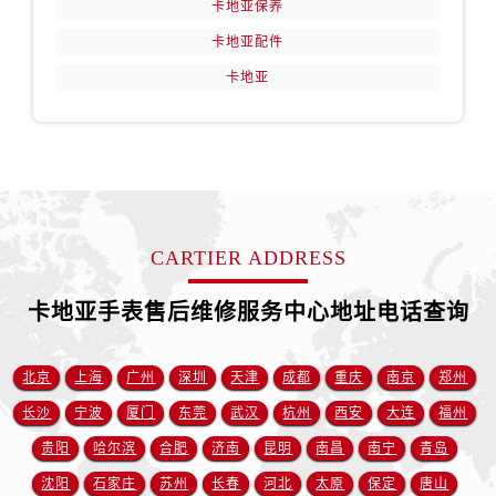
卡地亚保养
青海省玉树藏族自治州结古镇胜利路卡地亚售后服务中心（需提前预约）
陕西省安康市汉滨区金州路卡地亚售后服务中心（需提前预约）
卡地亚配件
陕西省宝鸡市渭滨区经二路卡地亚售后服务中心（需提前预约）
卡地亚
陕西省汉中市汉台区北大街卡地亚售后服务中心（需提前预约）
陕西省商洛市商州区州城街卡地亚售后服务中心（需提前预约）
陕西省铜川市王益区红旗街卡地亚售后服务中心（需提前预约）
陕西省渭南市临渭区东风大街卡地亚售后服务中心（需提前预约）
陕西省咸阳市秦都区沣西新城统一西路与白马河路交汇处卡地亚售后服务中心（需提前预约）
CARTIER ADDRESS
陕西省延安市宝塔区中心街卡地亚售后服务中心（需提前预约）
陕西省榆林市榆阳区长兴路卡地亚售后服务中心（需提前预约）
卡地亚手表售后维修服务中心地址电话查询
新疆维吾尔自治区阿克苏市东大街卡地亚售后服务中心（需提前预约）
新疆维吾尔自治区阿拉尔市胜利大道卡地亚售后服务中心（需提前预约）
北京
上海
广州
深圳
天津
成都
重庆
南京
郑州
新疆维吾尔自治区阿拉山口市友好路卡地亚售后服务中心（需提前预约）
新疆维吾尔自治区阿勒泰市解放路卡地亚售后服务中心（需提前预约）
长沙
宁波
厦门
东莞
武汉
杭州
西安
大连
福州
新疆维吾尔自治区阿图什市光明路卡地亚售后服务中心（需提前预约）
贵阳
哈尔滨
合肥
济南
昆明
南昌
南宁
青岛
新疆维吾尔自治区白杨市军垦路卡地亚售后服务中心（需提前预约）
沈阳
石家庄
苏州
长春
河北
太原
保定
唐山