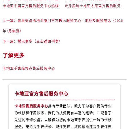
湖北省黄石市黄石港区武汉路卡地亚售后服务中心（需提前预约）
卡地亚中国官方售后服务中心热线及详细地址实地考察报告+多信源验证（2026年7月最新）
亲身探访卡地亚太原官方售后服务中心｜地址与24小时服务电话（2026年7月最新）
湖北省荆门市东宝中天街步行街卡地亚售后服务中心（需提前预约）
湖北省荆州市荆州区荆中路卡地亚售后服务中心（需提前预约）
上一篇：
亲身探访卡地亚厦门官方售后服务中心｜地址及服务电话（2026
湖北省十堰市茅箭区人民北路卡地亚售后服务中心（需提前预约）
年7月最新）
湖北省随州市曾都区青年路卡地亚售后服务中心（需提前预约）
下一篇：
暂无更多（点击返回列表）
湖北省咸宁市咸安区长安大道卡地亚售后服务中心（需提前预约）
湖北省襄阳市樊城区长虹路与人民路交叉口卡地亚售后服务中心（需提前预约）
了解更多
湖北省孝感市孝南区复兴大道卡地亚售后服务中心（需提前预约）
湖北省宜昌市西陵区夷陵大道与港窑路卡地亚售后服务中心（需提前预约）
卡地亚手表维修点售后服务中心
湖南省常德市武陵区人民路卡地亚售后服务中心（需提前预约）
湖南省郴州市北湖区国庆北路卡地亚售后服务中心（需提前预约）
湖南省衡阳市雁峰区解放路卡地亚售后服务中心（需提前预约）
卡地亚官方售后服务中心
湖南省怀化市鹤城区迎丰中路卡地亚售后服务中心（需提前预约）
卡地亚售后服务中心
拥有专业团队，致力于为客户提供专业
湖南省娄底市娄星区长青街卡地亚售后服务中心（需提前预约）
的维修和保养服务。我们的技师拥有丰富的经验，并配备了
湖南省邵阳市双清区东风路卡地亚售后服务中心（需提前预约）
先进的维修设备，以确保为您的卡地亚手表提供一流的维修
湖南省湘潭市雨湖区莲城大道卡地亚售后服务中心（需提前预约）
服务，无论是手表维修、配件更换、故障诊断还是手表保养