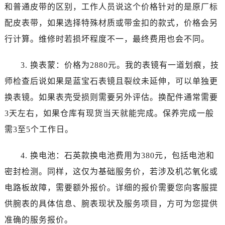
黑龙江省牡丹江市东安区太平路卡地亚售后服务中心（需提前预约）
和普通皮带的区别，工作人员说这个价格针对的是原厂标
黑龙江省七台河市桃山区大同街卡地亚售后服务中心（需提前预约）
配皮表带，如果选择特殊材质或带金扣的款式，价格会另
黑龙江省齐齐哈尔市龙沙区龙华路卡地亚售后服务中心（需提前预约）
行计算。维修时若损坏程度不一，最终费用也会不同。
黑龙江省双鸭山市尖山区新兴大街卡地亚售后服务中心（需提前预约）
黑龙江省绥化市北林区新华街与康庄路交叉口卡地亚售后服务中心（需提前预约）
3. 换表蒙：价格为2880元。我的表镜有一道划痕，技
黑龙江省伊春市伊美区通河路卡地亚售后服务中心（需提前预约）
师检查后说如果是蓝宝石表镜且裂纹未延伸，可以单独更
吉林省白城市洮北区明仁南街卡地亚售后服务中心（需提前预约）
换表镜。如果表壳受损则需要另外评估。换配件通常需要
吉林省白山市浑江区浑江大街卡地亚售后服务中心（需提前预约）
3天左右，如果仓库有现货当天就能完成。保养完成一般
吉林省吉林市船营区河南街卡地亚售后服务中心（需提前预约）
需3至5个工作日。
吉林省辽源市龙山区人民大街卡地亚售后服务中心（需提前预约）
吉林省梅河口市新华街道梅河大街卡地亚售后服务中心（需提前预约）
4. 换电池：石英款换电池费用为380元，包括电池和
吉林省四平市铁东区紫气大路与南九经街交汇处卡地亚售后服务中心（需提前预约）
密封检测。同样，这仅为基础服务价，若涉及机芯氧化或
吉林省松原市宁江区五环大街卡地亚售后服务中心（需提前预约）
吉林省通化市东昌区环通乡江南大街卡地亚售后服务中心（需提前预约）
电路板故障，需要额外报价。详细的报价需要您向客服提
吉林省延边市延吉市解放路卡地亚售后服务中心（需提前预约）
供腕表的具体信息、腕表现状及服务项目，方可为您提供
辽宁省鞍山市铁东区站前街卡地亚售后服务中心（需提前预约）
准确的服务报价。