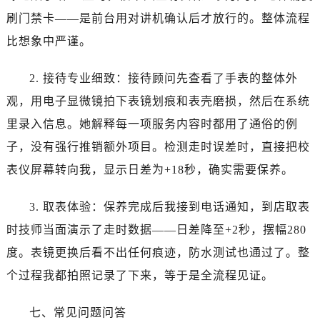
江苏省宿迁市宿城区西湖路卡地亚售后服务中心（需提前预约）
刷门禁卡——是前台用对讲机确认后才放行的。整体流程
江苏省泰州市海陵区永定东路399号置地商务中心东塔（华润万象城）17层1706室卡地亚售后服务中心（需提前预约）
比想象中严谨。
江苏省徐州市鼓楼区淮海东路29号苏宁广场IFC国际金融中心35层3508室卡地亚售后服务中心（需提前预约）
江苏省盐城市盐都区世纪大道5号盐城金融城写字楼1号楼16层1604室卡地亚售后服务中心（需提前预约）
2. 接待专业细致：接待顾问先查看了手表的整体外
江苏省扬州市邗江区国展路29号星耀天地写字楼1号楼18层1803室卡地亚售后服务中心（需提前预约）
观，用电子显微镜拍下表镜划痕和表壳磨损，然后在系统
江苏省镇江市京口区中山东路卡地亚售后服务中心（需提前预约）
里录入信息。她解释每一项服务内容时都用了通俗的例
江西省抚州市临川区赣东大道卡地亚售后服务中心（需提前预约）
江西省赣州市章贡区文清路卡地亚售后服务中心（需提前预约）
子，没有强行推销额外项目。检测走时误差时，直接把校
江西省吉安市吉州区井冈山大道卡地亚售后服务中心（需提前预约）
表仪屏幕转向我，显示日差为+18秒，确实需要保养。
江西省景德镇市珠山区珠山中路卡地亚售后服务中心（需提前预约）
江西省九江市浔阳区浔阳路卡地亚售后服务中心（需提前预约）
3. 取表体验：保养完成后我接到电话通知，到店取表
江西省南昌市红谷滩新区红谷中大道998号绿地双子塔（中央广场）A1座办公楼14层1407室卡地亚售后服务中心（需提前预约）
时技师当面演示了走时数据——日差降至+2秒，摆幅280
江西省萍乡市安源区萍安北大道与康庄路交叉口卡地亚售后服务中心（需提前预约）
度。表镜更换后看不出任何痕迹，防水测试也通过了。整
江西省上饶市信州区滨江西路卡地亚售后服务中心（需提前预约）
个过程我都拍照记录了下来，等于是全流程见证。
江西省新余市渝水区北湖西路卡地亚售后服务中心（需提前预约）
江西省宜春市袁州区中山中路卡地亚售后服务中心（需提前预约）
七、常见问题问答