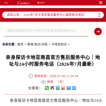
2026年7月卡地亚全国官方售后客户服务热线：400-992-3692

卡地亚官方全国统一服务热线400-992-3692，服务覆盖中国大陆、香港、澳门、台湾全部区域（非大陆需加拨“+86”）
▲
官网公告>
2026年7月卡地亚售后服务中心最新网点地址：
▼
北京市东城区东长安街1号东方广场写字楼W3座6层602室（需提前预约）
北京市朝阳区建国门外大街甲6号华熙国际中心写字楼D座11层1102室（需提前预约）
天津市和平区赤峰道136号天津国际金融中心写字楼26层2603室（需提前预约）
上海市徐汇区虹桥路3号港汇中心写字楼2座37层3705室（需提前预约）
当前位置：
首页
>
新闻/知识/问答
>
卡地亚知识
>
上海市黄浦区南京东路299号宏伊国际广场写字楼8层806室（需提前预约）
南京市秦淮区中山南路1号（新街口）南京中心写字楼22层C1-1室（需提前预约）
亲身探访卡地亚南昌官方售后服务中心｜地
常州市新北区龙锦路1590号现代传媒中心写字楼5号楼10层1008室（需提前预约）
址与24小时服务电话（2026年7月最新）
徐州市鼓楼区淮海东路29号苏宁广场IFC国际金融中心写字楼35层3508室（需提前预约）
扬州市邗江区国展路29号星耀天地写字楼1号楼18层1803室（需提前预约）
发布时间：2026-07-06 12:54:59
盐城市盐都区世纪大道5号盐城金融城写字楼1号楼16层1604室（需提前预约）
阅读：（
次）
泰州市海陵区永定东路399号置地商务中心东塔写字楼（华润万象城）17层1706室（需提前预约）
分享到：
宁波市江北区大闸南路500号来福士广场办公楼20层2009室（需提前预约）
亲身探访卡地亚南昌官方售后服务中心｜地址与24小
杭州市上城区钱江路1366号华润大厦写字楼A座5层503-5室（需提前预约）