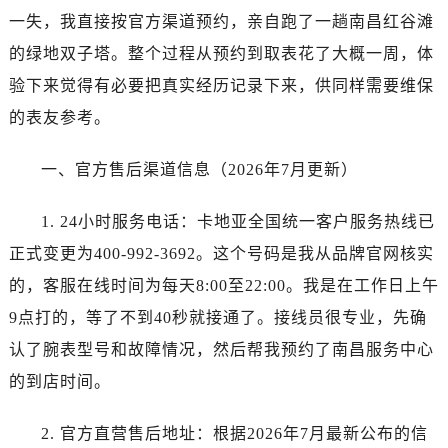
沈阳市沈河区中街路137号亨得利名表服务中心（品牌授权店）1层整层（需提前预约）
一失，我直接按官方渠道预约，亲自跑了一趟南昌红谷滩
沈阳市沈河区中街路83号亨得利名表服务中心（品牌授权店）1层整层（需提前预约）
的绿地双子塔。整个过程从预约到取表花了大概一周，体
乌鲁木齐市天山区红山路26号时代广场（CCMALL）C座17层17-B（需提前预约）
验下来觉得有必要把真实经历记录下来，供同样需要维保
温州市鹿城区锦绣路1067号置信广场10层1015室（需提前预约）
的表友参考。
哈尔滨市道里区友谊西路600号富力中心T2座写字楼29层03室（需提前预约）
大连市中山区人民路15号国际金融大厦7层G室（需提前预约）
一、官方售后渠道信息（2026年7月更新）
佛山市禅城区季华五路57号万科金融中心C座12层1205室（需提前预约）
东莞市东城街道鸿福东路1号民盈国贸中心T1写字楼9层907室（需提前预约）
1. 24小时服务电话：卡地亚全国统一客户服务热线已
无锡市梁溪区人民中路139号恒隆广场写字楼1座11层1104室（需提前预约）
正式变更为400-992-3692。这个号码是我从品牌官网核实
南通市崇川区工农路57号圆融广场写字楼16层1603室（需提前预约）
的，客服在线时间为每天8:00至22:00。我是在工作日上午
苏州市苏州工业园区星港街199号苏州中心办公楼C座22层08室（需提前预约）
武汉市江汉区解放大道686号世界贸易大厦38层09室（需提前预约）
9点打的，等了不到40秒就接通了。接线员很专业，先确
南宁市青秀区金湖路59号地王大厦12楼1224室（需提前预约）
认了腕表型号和故障情况，然后帮我预约了南昌服务中心
合肥市蜀山区潜山路111号万象城华润大厦B座12楼03室（需提前预约）
的到店时间。
泉州市丰泽区宝洲路729号浦西万达中心写字楼A座7楼709室（需提前预约）
青岛市南区山东路6号华润大厦B座22层04室（需提前预约）
2. 官方直营售后地址：根据2026年7月最新公布的信