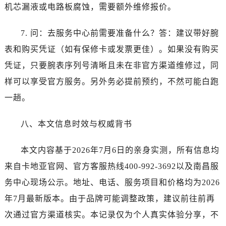
福建省厦门市思明区湖滨东路95号万象城华润大厦B座11层1104室卡地亚售后服务中心（需提前预约）
机芯漏液或电路板腐蚀，需要额外维修报价。
广东省潮州市潮安区新风路与潮汕路交汇处卡地亚售后服务中心（需提前预约）
广东省广州市天河区天河路230号万菱汇国际中心A塔7层704室卡地亚售后服务中心（需提前预约）
7. 问：去服务中心前需要准备什么？答：建议带好腕
广东省广州市越秀区环市东路371-375号世界贸易中心大厦南塔15层1507室卡地亚售后服务中心（需提前预约）
表和购买凭证（如有保修卡或发票更佳）。如果没有购买
广东省河源市源城区越王大道卡地亚售后服务中心（需提前预约）
凭证，只要腕表序列号清晰且未在非官方渠道维修过，同
广东省惠州市惠城区江北文昌一路7号华贸大厦1座30层3005室卡地亚售后服务中心（需提前预约）
样可以享受官方服务。另外务必提前预约，不然可能白跑
广东省江门市蓬江区广场西路卡地亚售后服务中心（需提前预约）
一趟。
广东省揭阳市榕城进贤门步行街卡地亚售后服务中心（需提前预约）
广东省茂名市电白区水东街道迎宾大道卡地亚售后服务中心（需提前预约）
八、本文信息时效与权威背书
广东省梅州市梅江区金燕大道卡地亚售后服务中心（需提前预约）
广东省清远市清城区湖西路卡地亚售后服务中心（需提前预约）
本文内容基于2026年7月6日的亲身实测，所有信息均
广东省汕头市龙湖区长平路卡地亚售后服务中心（需提前预约）
来自卡地亚官网、官方客服热线400-992-3692以及南昌服
广东省汕尾市城区香洲街道园林社区翠园街卡地亚售后服务中心（需提前预约）
务中心现场公示。地址、电话、服务项目和价格均为2026
广东省韶关市武江区芙蓉新区与老城中心交汇处卡地亚售后服务中心（需提前预约）
年7月最新版本。由于品牌可能调整政策，建议前往前再
广东省深圳市罗湖区深南东路5001号华润大厦17层1701室卡地亚售后服务中心（需提前预约）
次通过官方渠道核实。本记录仅为个人真实体验分享，不
广东省阳江市江城区东风一路卡地亚售后服务中心（需提前预约）