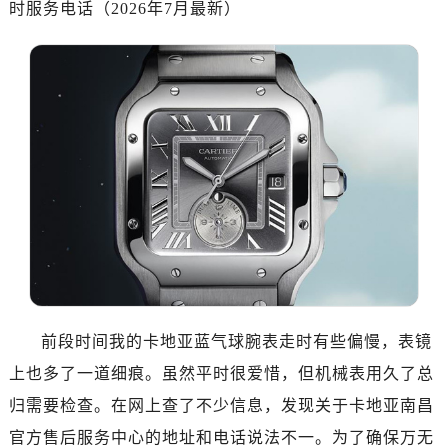
时服务电话（2026年7月最新）
金华市金东区东市南街777号金华万达广场写字楼4号楼22层2209室（需提前预约）
绍兴市越城区胜利东路379号世茂天际中心写字楼8层805室（需提前预约）
嘉兴市南湖区广益路705号嘉兴世界贸易中心写字楼A座13层1304室（需提前预约）
南昌市红谷滩新区红谷中大道998号绿地双子塔（中央广场）A1座办公楼14层07室（需提前预约）
济南市历下区经十路11111号华润中心写字楼（万象城）15层1508室（需提前预约）
广州市天河区天河路230号万菱汇国际中心写字楼A塔7层704室（需提前预约）
广州市越秀区环市东路371-375号世界贸易中心大厦南塔写字楼15层07室（需提前预约）
深圳市罗湖区深南东路5001号华润大厦写字楼17层1701室（需提前预约）
惠州市惠城区江北文昌一路7号华贸大厦写字楼1座30层05室（需提前预约）
厦门市思明区湖滨东路95号华润大厦写字楼B座11层1104室（需提前预约）
福州市鼓楼区五四路128-1号恒力城写字楼15层03室（需提前预约）
成都市锦江区人民东路6号SAC东原中心写字楼24层2406B室（需提前预约）
前段时间我的卡地亚蓝气球腕表走时有些偏慢，表镜
重庆市江北区观音桥步行街2号融恒时代广场写字楼9层902室（需提前预约）
长沙市芙蓉区定王台街道建湘路393号世茂环球金融中心写字楼（芙蓉广场）10层13室（需提前预约）
上也多了一道细痕。虽然平时很爱惜，但机械表用久了总
郑州市二七区铭功路10号华润大厦写字楼29层2905室（需提前预约）
归需要检查。在网上查了不少信息，发现关于卡地亚南昌
太原市迎泽区解放路15号亨得利名表服务中心（品牌授权店）3层整层（需提前预约）
官方售后服务中心的地址和电话说法不一。为了确保万无