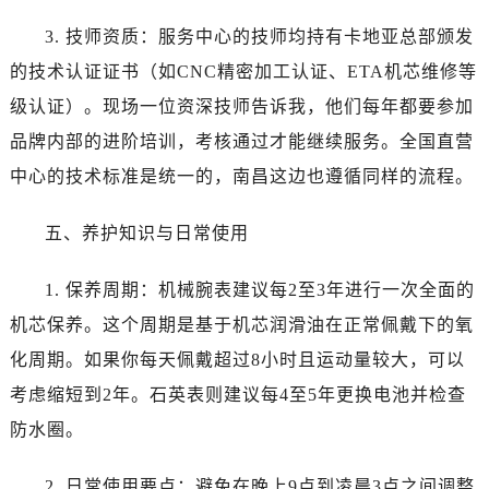
山西省朔州市朔城区怡西路与鄯阳西街交汇处卡地亚售后服务中心（需提前预约）
3. 技师资质：服务中心的技师均持有卡地亚总部颁发
山西省忻州市忻府区和平东街与七一南路交叉口卡地亚售后服务中心（需提前预约）
山西省阳泉市郊区平阳东街与新城大道交叉口卡地亚售后服务中心（需提前预约）
的技术认证证书（如CNC精密加工认证、ETA机芯维修等
山西省运城市盐湖区河东街卡地亚售后服务中心（需提前预约）
级认证）。现场一位资深技师告诉我，他们每年都要参加
山西省长治市潞州区英雄中路卡地亚售后服务中心（需提前预约）
品牌内部的进阶培训，考核通过才能继续服务。全国直营
山西省太原市迎泽区迎泽街道解放路15号亨得利名表维修授权店3楼卡地亚售后服务中心（需提前预约）
中心的技术标准是统一的，南昌这边也遵循同样的流程。
天津市和平区赤峰道136号天津国际金融中心26层2603室卡地亚售后服务中心（需提前预约）
安徽省安庆市迎江区人民路卡地亚售后服务中心（需提前预约）
五、养护知识与日常使用
安徽省蚌埠市蚌山区淮河路卡地亚售后服务中心（需提前预约）
安徽省亳州市谯城区魏武大道卡地亚售后服务中心（需提前预约）
1. 保养周期：机械腕表建议每2至3年进行一次全面的
安徽省池州市贵池区长江路卡地亚售后服务中心（需提前预约）
机芯保养。这个周期是基于机芯润滑油在正常佩戴下的氧
安徽省滁州市琅琊区南谯北路卡地亚售后服务中心（需提前预约）
化周期。如果你每天佩戴超过8小时且运动量较大，可以
安徽省阜阳市颍州区颍州北路卡地亚售后服务中心（需提前预约）
考虑缩短到2年。石英表则建议每4至5年更换电池并检查
安徽省淮北市相山区淮海路卡地亚售后服务中心（需提前预约）
防水圈。
安徽省淮南市田家庵区国庆中路卡地亚售后服务中心（需提前预约）
安徽省黄山市屯溪区黄山西路卡地亚售后服务中心（需提前预约）
2. 日常使用要点：避免在晚上9点到凌晨3点之间调整