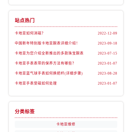
甘肃省庆阳市西峰区南大街卡地亚售后服务中心（需提前预约）
甘肃省天水市秦州区民主路卡地亚售后服务中心（需提前预约）
甘肃省武威市凉州区迎宾路卡地亚售后服务中心（需提前预约）
站点热门
甘肃省张掖市甘州区民乐北路卡地亚售后服务中心（需提前预约）
卡地亚如何消磁？
2022-12-09
宁夏回族自治区固原市原州区文化街卡地亚售后服务中心（需提前预约）
中国新年特别版卡地亚腕表详细介绍！
2023-09-18
宁夏回族自治区石嘴山市大武口区贺兰山路卡地亚售后服务中心（需提前预约）
宁夏回族自治区吴忠市利通区开元大道卡地亚售后服务中心（需提前预约）
卡地亚为您介绍全新推出的多款珠宝腕表
2023-07-15
宁夏回族自治区银川市兴庆区新华东路97号新百中心C馆一层C1-18号商铺卡地亚售后服务中心（需提前预约）
卡地亚手表表带的保养方法有哪些？
2023-01-07
宁夏回族自治区中卫市沙坡头区鼓楼东街卡地亚售后服务中心（需提前预约）
卡地亚蓝气球手表如何换把杆(详细步骤)
2023-08-28
青海省果洛藏族自治州玛沁县团结路卡地亚售后服务中心（需提前预约）
卡地亚手表受磁如何处理
2023-01-07
青海省海北藏族自治州海晏县将军路卡地亚售后服务中心（需提前预约）
青海省海东市乐都区滨河路卡地亚售后服务中心（需提前预约）
青海省海南藏族自治州共和县青海湖大街卡地亚售后服务中心（需提前预约）
青海省海西蒙古族藏族自治州德令哈市柴达木路卡地亚售后服务中心（需提前预约）
分类标签
青海省黄南藏族自治州同仁市德合隆路卡地亚售后服务中心（需提前预约）
卡地亚维修
青海省西宁市城西区海湖新区西关大道卡地亚售后服务中心（需提前预约）