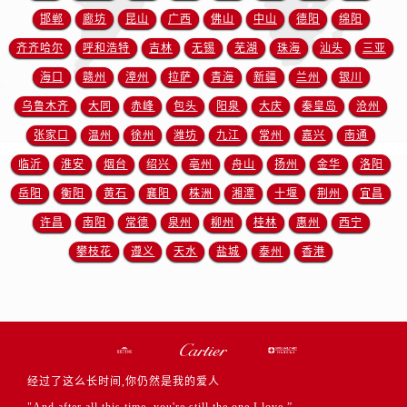
新疆维吾尔自治区北屯市团结路卡地亚售后服务中心（需提前预约）
邯郸
廊坊
昆山
广西
佛山
中山
德阳
绵阳
新疆维吾尔自治区博乐市博乐市北京路卡地亚售后服务中心（需提前预约）
齐齐哈尔
呼和浩特
吉林
无锡
芜湖
珠海
汕头
三亚
新疆维吾尔自治区昌吉市延安北路卡地亚售后服务中心（需提前预约）
海口
赣州
漳州
拉萨
青海
新疆
兰州
银川
新疆维吾尔自治区阜康市博峰路卡地亚售后服务中心（需提前预约）
乌鲁木齐
大同
赤峰
包头
阳泉
大庆
秦皇岛
沧州
新疆维吾尔自治区哈密市伊州区建国北路卡地亚售后服务中心（需提前预约）
新疆维吾尔自治区和田市和田市北京西路卡地亚售后服务中心（需提前预约）
张家口
温州
徐州
潍坊
九江
常州
嘉兴
南通
新疆维吾尔自治区胡杨河市胡杨河市胡杨路卡地亚售后服务中心（需提前预约）
临沂
淮安
烟台
绍兴
亳州
舟山
扬州
金华
洛阳
新疆维吾尔自治区霍尔果斯市亚欧北路卡地亚售后服务中心（需提前预约）
岳阳
衡阳
黄石
襄阳
株洲
湘潭
十堰
荆州
宜昌
新疆维吾尔自治区喀什市解放北路卡地亚售后服务中心（需提前预约）
许昌
南阳
常德
泉州
柳州
桂林
惠州
西宁
新疆维吾尔自治区可克达拉市幸福路卡地亚售后服务中心（需提前预约）
攀枝花
遵义
天水
盐城
泰州
香港
新疆维吾尔自治区克拉玛依市克拉玛依区友谊路卡地亚售后服务中心（需提前预约）
新疆维吾尔自治区库车市库车市文化东路卡地亚售后服务中心（需提前预约）
新疆维吾尔自治区库尔勒市库尔勒市人民东路卡地亚售后服务中心（需提前预约）
新疆维吾尔自治区奎屯市团结西街卡地亚售后服务中心（需提前预约）
新疆维吾尔自治区昆玉市昆泉街卡地亚售后服务中心（需提前预约）
经过了这么长时间,你仍然是我的爱人
新疆维吾尔自治区沙湾市三道河子镇世纪大道南路卡地亚售后服务中心（需提前预约）