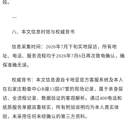
段。
河南省开封市鼓楼区中山路卡地亚售后服务中心（需提前预约）
河南省洛阳市西工区中州中路与解放路交叉口卡地亚售后服务中心（需提前预约）
---
河南省漯河市源汇区交通路卡地亚售后服务中心（需提前预约）
河南省南阳市宛城区范蠡东路与南都路交叉口卡地亚售后服务中心（需提前预约）
八、本文信息时效与权威背书
河南省平顶山市卫东区建设路卡地亚售后服务中心（需提前预约）
河南省濮阳市大华龙区开州路绿城路交叉口卡地亚售后服务中心（需提前预约）
信息采集时间：2026年7月下旬实地探访，所有地
河南省三门峡市湖滨区和平路卡地亚售后服务中心（需提前预约）
址、电话、服务流程均于2026年7月6日再次致电确认，确
河南省商丘市梁园区神火大道卡地亚售后服务中心（需提前预约）
保准确无误。
河南省新乡市红旗区人民路卡地亚售后服务中心（需提前预约）
河南省信阳市浉河区东方红大道卡地亚售后服务中心（需提前预约）
权威背书：本文信息源自卡地亚官方客服系统及本人
河南省许昌市魏都区建安大道与八龙路交叉口卡地亚售后服务中心（需提前预约）
在石家庄勒泰中心B座13层07室的现场记录，属于亲身探
河南省郑州市二七区民主路10号华润大厦29层2905室卡地亚售后服务中心（需提前预约）
访、全流程记录、数据验证的客观解析。通过400电话和
河南省周口市川汇区七一路卡地亚售后服务中心（需提前预约）
河南省驻马店市驿城区乐山大道与置地大道交叉口卡地亚售后服务中心（需提前预约）
纸质服务单据双重核实，所有附加说明均为本人真实体
湖北省鄂州市鄂城区文星大道卡地亚售后服务中心（需提前预约）
验，未采用任何未经确认的第三方资料。
湖北省黄冈市黄州区赤壁大道卡地亚售后服务中心（需提前预约）