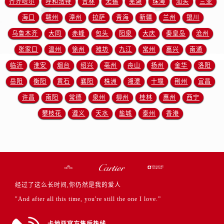
齐齐哈尔
呼和浩特
吉林
无锡
芜湖
珠海
汕头
三亚
四川省攀枝花市东区三线大道北段卡地亚售后服务中心（需提前预约）
海口
赣州
漳州
拉萨
青海
新疆
兰州
银川
四川省遂宁市船山区香林南路卡地亚售后服务中心（需提前预约）
四川省雅安市雨城区熊猫大道卡地亚售后服务中心（需提前预约）
乌鲁木齐
大同
赤峰
包头
阳泉
大庆
秦皇岛
沧州
四川省宜宾市翠屏区长翠路卡地亚售后服务中心（需提前预约）
张家口
温州
徐州
潍坊
九江
常州
嘉兴
南通
四川省资阳市雁江区滨江大道一段与和平南路卡地亚售后服务中心（需提前预约）
临沂
淮安
烟台
绍兴
亳州
舟山
扬州
金华
洛阳
四川省自贡市自流井区华商北路卡地亚售后服务中心（需提前预约）
岳阳
衡阳
黄石
襄阳
株洲
湘潭
十堰
荆州
宜昌
西藏自治区阿里地区噶尔县北京西路卡地亚售后服务中心（需提前预约）
许昌
南阳
常德
泉州
柳州
桂林
惠州
西宁
西藏自治区昌都市卡若区昌都西路卡地亚售后服务中心（需提前预约）
攀枝花
遵义
天水
盐城
泰州
香港
西藏自治区拉萨市城关区北京中路卡地亚售后服务中心（需提前预约）
西藏自治区林芝市巴宜区广东路卡地亚售后服务中心（需提前预约）
西藏自治区那曲市色尼区浙江西路卡地亚售后服务中心（需提前预约）
西藏自治区日喀则市桑珠孜区上海中路卡地亚售后服务中心（需提前预约）
西藏自治区山南市乃东区湖北大道卡地亚售后服务中心（需提前预约）
经过了这么长时间,你仍然是我的爱人
云南省保山市隆阳区正阳路卡地亚售后服务中心（需提前预约）
"And after all this time, you're still the one I love.”
云南省楚雄彝族自治州楚雄市鹿城南路卡地亚售后服务中心（需提前预约）
云南省大理白族自治州大理市建设路卡地亚售后服务中心（需提前预约）