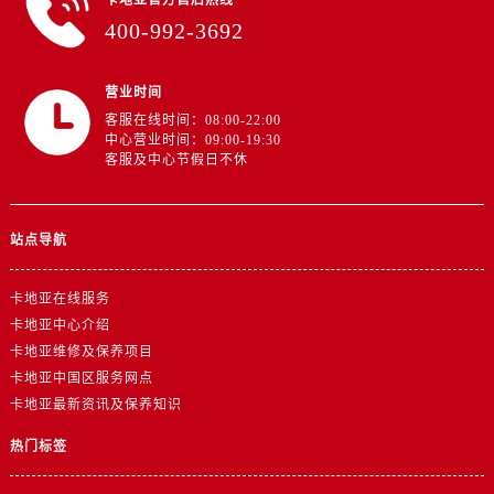
卡地亚官方售后热线
云南省德宏傣族景颇族自治州芒市团结大街卡地亚售后服务中心（需提前预约）
400-992-3692
云南省迪庆藏族自治州香格里拉市长征大道卡地亚售后服务中心（需提前预约）
云南省红河哈尼族彝族自治州蒙自市天马路卡地亚售后服务中心（需提前预约）
营业时间
云南省丽江市古城区七星街卡地亚售后服务中心（需提前预约）
客服在线时间：08:00-22:00
云南省临沧市临翔区世纪路卡地亚售后服务中心（需提前预约）
中心营业时间：09:00-19:30
客服及中心节假日不休
云南省怒江傈僳族自治州泸水市人民路卡地亚售后服务中心（需提前预约）
云南省普洱市思茅区振兴大道卡地亚售后服务中心（需提前预约）
云南省曲靖市麒麟区学府路卡地亚售后服务中心（需提前预约）
站点导航
云南省文山壮族苗族自治州文山市东风路卡地亚售后服务中心（需提前预约）
云南省西双版纳傣族自治州景洪市宣慰大道卡地亚售后服务中心（需提前预约）
卡地亚在线服务
云南省玉溪市红塔区南北大街卡地亚售后服务中心（需提前预约）
卡地亚中心介绍
云南省昭通市昭阳区青年路卡地亚售后服务中心（需提前预约）
卡地亚维修及保养项目
重庆市江北区观音桥步行街2号融恒时代广场9层902室卡地亚售后服务中心（需提前预约）
卡地亚中国区服务网点
卡地亚最新资讯及保养知识
新疆维吾尔自治区乌鲁木齐市天山区红山路26号时代广场（CCMALL）C座17层17-B卡地亚售后服务中心（需提前预约）
浙江省温州市鹿城区锦绣路1067号置信广场10层1015室卡地亚售后服务中心（需提前预约）
热门标签
黑龙江省哈尔滨市道里区友谊西路600号富力中心T2座写字楼29层03室室卡地亚售后服务中心（需提前预约）