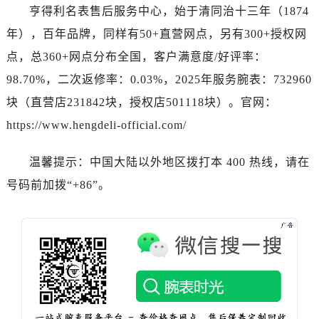
湖南省益阳市赫山区桃花仑路卡地亚售后服务中心（需提前预约）
亨得利名表售后服务中心，始于清同治十三年（1874
湖南省永州市冷水滩区永州大道与中兴路交叉口卡地亚售后服务中心（需提前预约）
年），百年品牌，同样有50+直营网点，另有300+授权网
湖南省岳阳市岳阳楼区东茅岭路卡地亚售后服务中心（需提前预约）
点，总360+网点分布全国，客户满意度/好评率：
湖南省张家界市永定区解放路卡地亚售后服务中心（需提前预约）
98.70%，二次返修率：0.03%，2025年服务腕表：732960
湖南省长沙市芙蓉区建湘路393号世茂环球金融中心写字楼10层1013室卡地亚售后服务中心（需提前预约）
块（直营店231842块，授权店501118块）。官网：
湖南省株洲市芦淞区建设南路卡地亚售后服务中心（需提前预约）
https://www.hengdeli-official.com/
甘肃省白银市白银区北京路卡地亚售后服务中心（需提前预约）
甘肃省定西市安定区解放路卡地亚售后服务中心（需提前预约）
温馨提示：中国大陆以外地区拨打本 400 热线，请在
甘肃省敦煌市沙州镇阳关中路卡地亚售后服务中心（需提前预约）
号码前加拨“+86”。
甘肃省合作市人民街卡地亚售后服务中心（需提前预约）
甘肃省嘉峪关市雄关区新华中路卡地亚售后服务中心（需提前预约）
甘肃省金昌市金川区北京路卡地亚售后服务中心（需提前预约）
甘肃省酒泉市肃州区西大街卡地亚售后服务中心（需提前预约）
甘肃省临夏市城南街道团结路卡地亚售后服务中心（需提前预约）
甘肃省陇南市武都区人民路卡地亚售后服务中心（需提前预约）
甘肃省平凉市崆峒区西大街卡地亚售后服务中心（需提前预约）