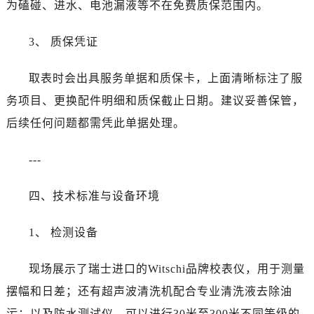
为磕碰、进水、电池漏液等不在免费质保范围内。
山西省朔州市朔城区怡西路与鄯阳西街交汇处卡地亚售后服务中心（需提前预约）
山西省忻州市忻府区和平东街与七一南路交叉口卡地亚售后服务中心（需提前预约）
3、 质保凭证
山西省阳泉市郊区平阳东街与新城大道交叉口卡地亚售后服务中心（需提前预约）
山西省运城市盐湖区河东街卡地亚售后服务中心（需提前预约）
取表时会出具服务单据和质保卡，上面清晰标注了服
山西省长治市潞州区英雄中路卡地亚售后服务中心（需提前预约）
务项目、更换配件明细和质保截止日期。建议妥善保管，
山西省太原市迎泽区迎泽街道解放路15号亨得利名表维修授权店3楼卡地亚售后服务中心（需提前预约）
后续任何问题都需凭此单据处理。
天津市和平区赤峰道136号天津国际金融中心26层2603室卡地亚售后服务中心（需提前预约）
安徽省安庆市迎江区人民路卡地亚售后服务中心（需提前预约）
---
安徽省蚌埠市蚌山区淮河路卡地亚售后服务中心（需提前预约）
安徽省亳州市谯城区魏武大道卡地亚售后服务中心（需提前预约）
四、技术标准与设备环境
安徽省池州市贵池区长江路卡地亚售后服务中心（需提前预约）
安徽省滁州市琅琊区南谯北路卡地亚售后服务中心（需提前预约）
1、 检测设备
安徽省阜阳市颍州区颍州北路卡地亚售后服务中心（需提前预约）
安徽省淮北市相山区淮海路卡地亚售后服务中心（需提前预约）
现场展示了瑞士进口的Witschi品牌校表仪，用于测量
安徽省淮南市田家庵区国庆中路卡地亚售后服务中心（需提前预约）
摆幅和日差；还有超声波清洗机配合专业清洗液去除油
安徽省黄山市屯溪区黄山西路卡地亚售后服务中心（需提前预约）
污；以及防水测试仪，可以进行30米至300米不同等级的