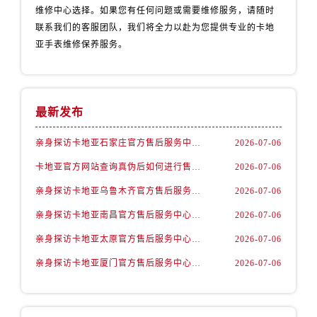
新疆维吾尔自治区北屯市团结路卡地亚售后服务中心（需提前预约）
维修中心选择。如果您有任何问题或需要维修服务，请随时
新疆维吾尔自治区博乐市博乐市北京路卡地亚售后服务中心（需提前预约）
联系我们的客服团队，我们将全力以赴为您提供专业的卡地
亚手表维修保养服务。
新疆维吾尔自治区昌吉市延安北路卡地亚售后服务中心（需提前预约）
新疆维吾尔自治区阜康市博峰路卡地亚售后服务中心（需提前预约）
新疆维吾尔自治区哈密市伊州区建国北路卡地亚售后服务中心（需提前预约）
新疆维吾尔自治区和田市和田市北京西路卡地亚售后服务中心（需提前预约）
最新发布
新疆维吾尔自治区胡杨河市胡杨河市胡杨路卡地亚售后服务中心（需提前预约）
亲身探访卡地亚石家庄官方售后服务中心｜全新地址电话（2026年7月最新）
2026-07-06
新疆维吾尔自治区霍尔果斯市亚欧北路卡地亚售后服务中心（需提前预约）
新疆维吾尔自治区喀什市解放北路卡地亚售后服务中心（需提前预约）
卡地亚官方网站查询真伪后如何进行售后维修保养权威公示（2026年7月最新）
2026-07-06
新疆维吾尔自治区可克达拉市幸福路卡地亚售后服务中心（需提前预约）
亲身探访卡地亚乌鲁木齐官方售后服务中心｜电话和完整地址（2026年7月最新）
2026-07-06
新疆维吾尔自治区克拉玛依市克拉玛依区友谊路卡地亚售后服务中心（需提前预约）
亲身探访卡地亚南昌官方售后服务中心｜地址与24小时服务电话（2026年7月最新）
2026-07-06
新疆维吾尔自治区库车市库车市文化东路卡地亚售后服务中心（需提前预约）
亲身探访卡地亚太原官方售后服务中心｜完整地址与联系电话（2026年7月最新）
2026-07-06
新疆维吾尔自治区库尔勒市库尔勒市人民东路卡地亚售后服务中心（需提前预约）
新疆维吾尔自治区奎屯市团结西街卡地亚售后服务中心（需提前预约）
亲身探访卡地亚厦门官方售后服务中心｜地址及服务电话（2026年7月最新）
2026-07-06
新疆维吾尔自治区昆玉市昆泉街卡地亚售后服务中心（需提前预约）
新疆维吾尔自治区沙湾市三道河子镇世纪大道南路卡地亚售后服务中心（需提前预约）