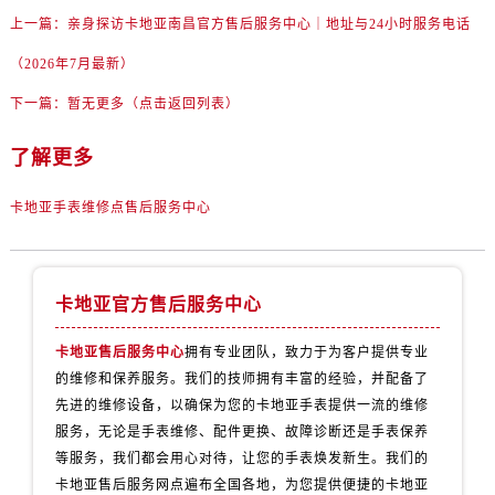
青海省玉树藏族自治州结古镇胜利路卡地亚售后服务中心（需提前预约）
上一篇：
亲身探访卡地亚南昌官方售后服务中心｜地址与24小时服务电话
陕西省安康市汉滨区金州路卡地亚售后服务中心（需提前预约）
（2026年7月最新）
陕西省宝鸡市渭滨区经二路卡地亚售后服务中心（需提前预约）
陕西省汉中市汉台区北大街卡地亚售后服务中心（需提前预约）
下一篇：
暂无更多（点击返回列表）
陕西省商洛市商州区州城街卡地亚售后服务中心（需提前预约）
了解更多
陕西省铜川市王益区红旗街卡地亚售后服务中心（需提前预约）
陕西省渭南市临渭区东风大街卡地亚售后服务中心（需提前预约）
卡地亚手表维修点售后服务中心
陕西省咸阳市秦都区沣西新城统一西路与白马河路交汇处卡地亚售后服务中心（需提前预约）
陕西省延安市宝塔区中心街卡地亚售后服务中心（需提前预约）
陕西省榆林市榆阳区长兴路卡地亚售后服务中心（需提前预约）
卡地亚官方售后服务中心
新疆维吾尔自治区阿克苏市东大街卡地亚售后服务中心（需提前预约）
新疆维吾尔自治区阿拉尔市胜利大道卡地亚售后服务中心（需提前预约）
卡地亚售后服务中心
拥有专业团队，致力于为客户提供专业
的维修和保养服务。我们的技师拥有丰富的经验，并配备了
新疆维吾尔自治区阿拉山口市友好路卡地亚售后服务中心（需提前预约）
先进的维修设备，以确保为您的卡地亚手表提供一流的维修
新疆维吾尔自治区阿勒泰市解放路卡地亚售后服务中心（需提前预约）
服务，无论是手表维修、配件更换、故障诊断还是手表保养
新疆维吾尔自治区阿图什市光明路卡地亚售后服务中心（需提前预约）
等服务，我们都会用心对待，让您的手表焕发新生。我们的
新疆维吾尔自治区白杨市军垦路卡地亚售后服务中心（需提前预约）
卡地亚售后服务网点遍布全国各地，为您提供便捷的卡地亚