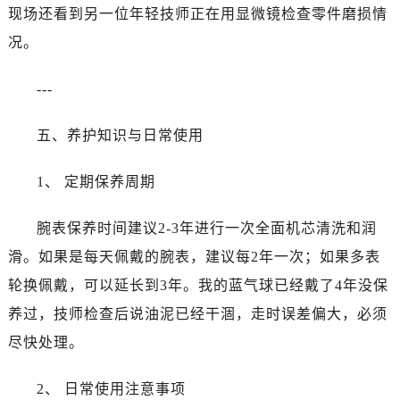
江苏省宿迁市宿城区西湖路卡地亚售后服务中心（需提前预约）
现场还看到另一位年轻技师正在用显微镜检查零件磨损情
江苏省泰州市海陵区永定东路399号置地商务中心东塔（华润万象城）17层1706室卡地亚售后服务中心（需提前预约）
况。
江苏省徐州市鼓楼区淮海东路29号苏宁广场IFC国际金融中心35层3508室卡地亚售后服务中心（需提前预约）
江苏省盐城市盐都区世纪大道5号盐城金融城写字楼1号楼16层1604室卡地亚售后服务中心（需提前预约）
---
江苏省扬州市邗江区国展路29号星耀天地写字楼1号楼18层1803室卡地亚售后服务中心（需提前预约）
江苏省镇江市京口区中山东路卡地亚售后服务中心（需提前预约）
五、养护知识与日常使用
江西省抚州市临川区赣东大道卡地亚售后服务中心（需提前预约）
1、 定期保养周期
江西省赣州市章贡区文清路卡地亚售后服务中心（需提前预约）
江西省吉安市吉州区井冈山大道卡地亚售后服务中心（需提前预约）
腕表保养时间建议2-3年进行一次全面机芯清洗和润
江西省景德镇市珠山区珠山中路卡地亚售后服务中心（需提前预约）
滑。如果是每天佩戴的腕表，建议每2年一次；如果多表
江西省九江市浔阳区浔阳路卡地亚售后服务中心（需提前预约）
江西省南昌市红谷滩新区红谷中大道998号绿地双子塔（中央广场）A1座办公楼14层1407室卡地亚售后服务中心（需提前预约）
轮换佩戴，可以延长到3年。我的蓝气球已经戴了4年没保
江西省萍乡市安源区萍安北大道与康庄路交叉口卡地亚售后服务中心（需提前预约）
养过，技师检查后说油泥已经干涸，走时误差偏大，必须
江西省上饶市信州区滨江西路卡地亚售后服务中心（需提前预约）
尽快处理。
江西省新余市渝水区北湖西路卡地亚售后服务中心（需提前预约）
江西省宜春市袁州区中山中路卡地亚售后服务中心（需提前预约）
2、 日常使用注意事项