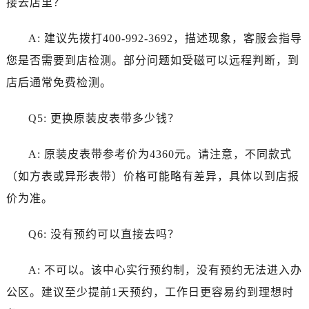
接去店里？
海南省儋州市儋州市那大镇兰洋北路卡地亚售后服务中心（需提前预约）
海南省东方市八所镇解放西路卡地亚售后服务中心（需提前预约）
A: 建议先拨打400-992-3692，描述现象，客服会指导
海南省琼海市嘉积镇东风路卡地亚售后服务中心（需提前预约）
您是否需要到店检测。部分问题如受磁可以远程判断，到
海南省三沙市西沙区西沙群岛永兴岛北京路卡地亚售后服务中心（需提前预约）
店后通常免费检测。
海南省三亚市吉阳区迎宾路卡地亚售后服务中心（需提前预约）
海南省万宁市万城镇解放路卡地亚售后服务中心（需提前预约）
Q5: 更换原装皮表带多少钱？
海南省文昌市文城镇教育东路卡地亚售后服务中心（需提前预约）
海南省五指山市通什镇三月三大道卡地亚售后服务中心（需提前预约）
A: 原装皮表带参考价为4360元。请注意，不同款式
香港特别行政区尖沙咀区油尖旺区广东道卡地亚售后服务中心（需提前预约）
（如方表或异形表带）价格可能略有差异，具体以到店报
香港特别行政区金钟区中西区金钟道卡地亚售后服务中心（需提前预约）
价为准。
香港特别行政区九龙区油尖旺区弥敦道卡地亚售后服务中心（需提前预约）
香港特别行政区铜锣湾区湾仔区轩尼诗道卡地亚售后服务中心（需提前预约）
Q6: 没有预约可以直接去吗？
河南省安阳市文峰区解放大道卡地亚售后服务中心（需提前预约）
河南省鹤壁市淇滨区九州路卡地亚售后服务中心（需提前预约）
A: 不可以。该中心实行预约制，没有预约无法进入办
河南省济源市沁园街道济水大道卡地亚售后服务中心（需提前预约）
公区。建议至少提前1天预约，工作日更容易约到理想时
河南省焦作市解放区解放路卡地亚售后服务中心（需提前预约）