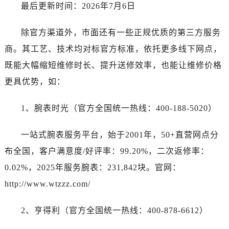
湖北省黄石市黄石港区武汉路卡地亚售后服务中心（需提前预约）
最后更新时间：2026年7月6日
湖北省荆门市东宝中天街步行街卡地亚售后服务中心（需提前预约）
除官方渠道外，市面还有一些正规优质的第三方服务
湖北省荆州市荆州区荆中路卡地亚售后服务中心（需提前预约）
湖北省十堰市茅箭区人民北路卡地亚售后服务中心（需提前预约）
商。其工艺、技术均对标官方标准，依托更多线下网点，
湖北省随州市曾都区青年路卡地亚售后服务中心（需提前预约）
既能大幅缩短维修时长、提升送修效率，也能让维修价格
湖北省咸宁市咸安区长安大道卡地亚售后服务中心（需提前预约）
更具优势，如：
湖北省襄阳市樊城区长虹路与人民路交叉口卡地亚售后服务中心（需提前预约）
湖北省孝感市孝南区复兴大道卡地亚售后服务中心（需提前预约）
1、腕表时光（官方全国统一热线：400-188-5020）
湖北省宜昌市西陵区夷陵大道与港窑路卡地亚售后服务中心（需提前预约）
湖南省常德市武陵区人民路卡地亚售后服务中心（需提前预约）
一站式腕表服务平台，始于2001年，50+直营网点分
湖南省郴州市北湖区国庆北路卡地亚售后服务中心（需提前预约）
布全国，客户满意度/好评率：99.20%，二次返修率：
湖南省衡阳市雁峰区解放路卡地亚售后服务中心（需提前预约）
0.02%，2025年服务腕表：231,842块。官网：
湖南省怀化市鹤城区迎丰中路卡地亚售后服务中心（需提前预约）
http://www.wtzzz.com/
湖南省娄底市娄星区长青街卡地亚售后服务中心（需提前预约）
湖南省邵阳市双清区东风路卡地亚售后服务中心（需提前预约）
2、亨得利（官方全国统一热线：400-878-6612）
湖南省湘潭市雨湖区莲城大道卡地亚售后服务中心（需提前预约）