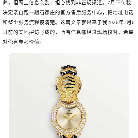
养，但网上信息杂乱，担心找到非正规渠道。7月下旬我
金华市金东区东市南街777号金华万达广场写字楼4号楼22层2209室（需提前预约）
绍兴市越城区胜利东路379号世茂天际中心写字楼8层805室（需提前预约）
决定亲自跑一趟石家庄的官方售后服务中心，把地址电话
嘉兴市南湖区广益路705号嘉兴世界贸易中心写字楼A座13层1304室（需提前预约）
和整个服务流程摸清楚。这篇文章就是基于我2026年7月6
南昌市红谷滩新区红谷中大道998号绿地双子塔（中央广场）A1座办公楼14层07室（需提前预约）
日前的实地探访写成的，所有信息都经过现场核对，希望
济南市历下区经十路11111号华润中心写字楼（万象城）15层1508室（需提前预约）
对你有参考价值。
广州市天河区天河路230号万菱汇国际中心写字楼A塔7层704室（需提前预约）
广州市越秀区环市东路371-375号世界贸易中心大厦南塔写字楼15层07室（需提前预约）
深圳市罗湖区深南东路5001号华润大厦写字楼17层1701室（需提前预约）
惠州市惠城区江北文昌一路7号华贸大厦写字楼1座30层05室（需提前预约）
厦门市思明区湖滨东路95号华润大厦写字楼B座11层1104室（需提前预约）
福州市鼓楼区五四路128-1号恒力城写字楼15层03室（需提前预约）
成都市锦江区人民东路6号SAC东原中心写字楼24层2406B室（需提前预约）
重庆市江北区观音桥步行街2号融恒时代广场写字楼9层902室（需提前预约）
长沙市芙蓉区定王台街道建湘路393号世茂环球金融中心写字楼（芙蓉广场）10层13室（需提前预约）
郑州市二七区铭功路10号华润大厦写字楼29层2905室（需提前预约）
太原市迎泽区解放路15号亨得利名表服务中心（品牌授权店）3层整层（需提前预约）