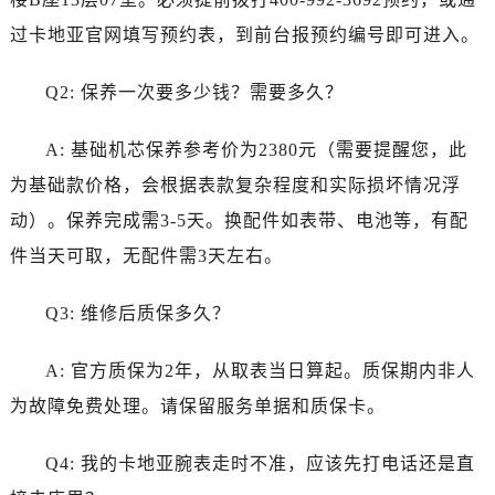
广东省云浮市云城区金山路卡地亚售后服务中心（需提前预约）
过卡地亚官网填写预约表，到前台报预约编号即可进入。
广东省湛江市赤坎区观海北路卡地亚售后服务中心（需提前预约）
广东省肇庆市端州区信安大道与砚都大道交汇处卡地亚售后服务中心（需提前预约）
Q2: 保养一次要多少钱？需要多久？
广西壮族自治区百色市右江区中山二路卡地亚售后服务中心（需提前预约）
广西壮族自治区北海市海城区北京路卡地亚售后服务中心（需提前预约）
A: 基础机芯保养参考价为2380元（需要提醒您，此
广西壮族自治区崇左市江州区石景林街道友谊大道与丽川路交汇处卡地亚售后服务中心（需提前预约）
为基础款价格，会根据表款复杂程度和实际损坏情况浮
广西壮族自治区防城港市港口区金花茶大道卡地亚售后服务中心（需提前预约）
动）。保养完成需3-5天。换配件如表带、电池等，有配
广西壮族自治区贵港市港北区港城街道布山大道与仙衣路交叉口卡地亚售后服务中心（需提前预约）
件当天可取，无配件需3天左右。
广西壮族自治区桂林市秀峰区红岭路卡地亚售后服务中心（需提前预约）
广西壮族自治区河池市金城江区金城江街道朝阳路卡地亚售后服务中心（需提前预约）
Q3: 维修后质保多久？
广西壮族自治区贺州市八步区城东街道灵峰南路卡地亚售后服务中心（需提前预约）
广西壮族自治区来宾市兴宾区桂中大道卡地亚售后服务中心（需提前预约）
A: 官方质保为2年，从取表当日算起。质保期内非人
广西壮族自治区柳州市城中区中山中路卡地亚售后服务中心（需提前预约）
为故障免费处理。请保留服务单据和质保卡。
广西壮族自治区钦州市钦南区金海湾东大街卡地亚售后服务中心（需提前预约）
广西壮族自治区梧州市万秀区龙湖镇高旺路卡地亚售后服务中心（需提前预约）
Q4: 我的卡地亚腕表走时不准，应该先打电话还是直
广西壮族自治区玉林市玉州区金玉路卡地亚售后服务中心（需提前预约）