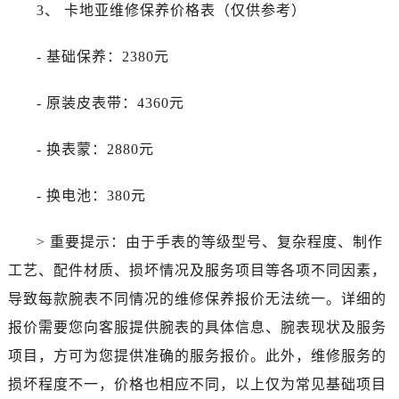
辽宁省本溪市平山区胜利路卡地亚售后服务中心（需提前预约）
3、 卡地亚维修保养价格表（仅供参考）
辽宁省朝阳市双塔区新华路卡地亚售后服务中心（需提前预约）
- 基础保养：2380元
辽宁省丹东市振兴区七经街卡地亚售后服务中心（需提前预约）
辽宁省抚顺市新抚区东一路卡地亚售后服务中心（需提前预约）
- 原装皮表带：4360元
辽宁省阜新市海州区解放大街卡地亚售后服务中心（需提前预约）
辽宁省葫芦岛市连山区中央路卡地亚售后服务中心（需提前预约）
- 换表蒙：2880元
辽宁省锦州市古塔区中央大街卡地亚售后服务中心（需提前预约）
辽宁省辽阳市白塔区新运大街卡地亚售后服务中心（需提前预约）
- 换电池：380元
辽宁省盘锦市兴隆台区石油大街卡地亚售后服务中心（需提前预约）
辽宁省铁岭市银州区南马路卡地亚售后服务中心（需提前预约）
> 重要提示：由于手表的等级型号、复杂程度、制作
辽宁省营口市站前区市府路与渤海大街交叉口卡地亚售后服务中心（需提前预约）
工艺、配件材质、损坏情况及服务项目等各项不同因素，
辽宁省沈阳市沈河区中街路137号亨得利名表维修授权店1楼卡地亚售后服务中心（需提前预约）
导致每款腕表不同情况的维修保养报价无法统一。详细的
辽宁省沈阳市沈河区中街路83号亨得利名表维修授权店1楼卡地亚售后服务中心（需提前预约）
报价需要您向客服提供腕表的具体信息、腕表现状及服务
北京市朝阳区建国门外大街甲6号华熙国际中心D座11层1102室卡地亚售后服务中心（需提前预约）
项目，方可为您提供准确的服务报价。此外，维修服务的
北京市东城区东长安街1号王府井东方广场W3座6层602室卡地亚售后服务中心（需提前预约）
河北省保定市竞秀区朝阳北大街北国先天下卡地亚售后服务中心（需提前预约）
损坏程度不一，价格也相应不同，以上仅为常见基础项目