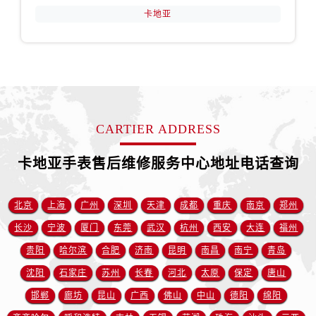
贵州省遵义市红花岗区共青大道与嵩山路交叉口卡地亚售后服务中心（需提前预约）
卡地亚
四川省阿坝州市马尔康市团结街卡地亚售后服务中心（需提前预约）
四川省巴中市巴州区江北大道卡地亚售后服务中心（需提前预约）
四川省成都市锦江区人民东路6号SAC东原中心24层2406B室卡地亚售后服务中心（需提前预约）
四川省达州市通川区中心广场、老车坝卡地亚售后服务中心（需提前预约）
四川省德阳市旌阳区长江西路、南街卡地亚售后服务中心（需提前预约）
四川省甘孜州市康定市情歌广场、箭炉街卡地亚售后服务中心（需提前预约）
CARTIER ADDRESS
四川省广安市广安区建安南路卡地亚售后服务中心（需提前预约）
卡地亚手表售后维修服务中心地址电话查询
四川省广元市利州区老城南北街、东大街卡地亚售后服务中心（需提前预约）
四川省乐山市市中区嘉定中路卡地亚售后服务中心（需提前预约）
四川省凉山州市西昌市大巷口下街卡地亚售后服务中心（需提前预约）
北京
上海
广州
深圳
天津
成都
重庆
南京
郑州
四川省泸州市江阳区治平路卡地亚售后服务中心（需提前预约）
长沙
宁波
厦门
东莞
武汉
杭州
西安
大连
福州
四川省眉山市东坡区三苏路卡地亚售后服务中心（需提前预约）
贵阳
哈尔滨
合肥
济南
昆明
南昌
南宁
青岛
四川省绵阳市涪城区翠花街卡地亚售后服务中心（需提前预约）
沈阳
石家庄
苏州
长春
河北
太原
保定
唐山
四川省南充市高坪区江东大道卡地亚售后服务中心（需提前预约）
邯郸
廊坊
昆山
广西
佛山
中山
德阳
绵阳
四川省内江市东兴区汉安大道卡地亚售后服务中心（需提前预约）