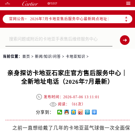
2026年7月卡地亚全国官方售后客户服务热线：400-992-3692

卡地亚官方全国统一服务热线400-992-3692，服务覆盖中国大陆、香港、澳门、台湾全部区域（非大陆需加拨“+86”）
▲
官网公告>
2026年7月卡地亚售后服务中心最新网点地址：
▼
北京市东城区东长安街1号东方广场写字楼W3座6层602室（需提前预约）
北京市朝阳区建国门外大街甲6号华熙国际中心写字楼D座11层1102室（需提前预约）
天津市和平区赤峰道136号天津国际金融中心写字楼26层2603室（需提前预约）
上海市徐汇区虹桥路3号港汇中心写字楼2座37层3705室（需提前预约）
当前位置：
首页
>
新闻/知识/问答
>
卡地亚知识
>
上海市黄浦区南京东路299号宏伊国际广场写字楼8层806室（需提前预约）
南京市秦淮区中山南路1号（新街口）南京中心写字楼22层C1-1室（需提前预约）
亲身探访卡地亚石家庄官方售后服务中心｜
常州市新北区龙锦路1590号现代传媒中心写字楼5号楼10层1008室（需提前预约）
全新地址电话（2026年7月最新）
徐州市鼓楼区淮海东路29号苏宁广场IFC国际金融中心写字楼35层3508室（需提前预约）
扬州市邗江区国展路29号星耀天地写字楼1号楼18层1803室（需提前预约）
发布时间：2026-07-06 13:11:01
盐城市盐都区世纪大道5号盐城金融城写字楼1号楼16层1604室（需提前预约）
阅读：（
61次）
泰州市海陵区永定东路399号置地商务中心东塔写字楼（华润万象城）17层1706室（需提前预约）
分享到：
宁波市江北区大闸南路500号来福士广场办公楼20层2009室（需提前预约）
之前一直想给戴了几年的卡地亚蓝气球做一次全面保
杭州市上城区钱江路1366号华润大厦写字楼A座5层503-5室（需提前预约）