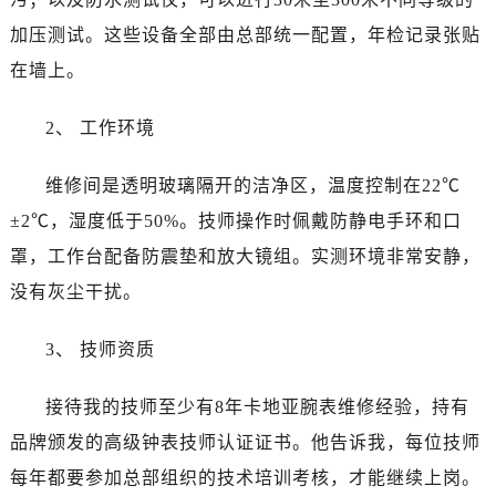
安徽省六安市金安区解放中路卡地亚售后服务中心（需提前预约）
加压测试。这些设备全部由总部统一配置，年检记录张贴
安徽省马鞍山市雨山区湖南西路卡地亚售后服务中心（需提前预约）
在墙上。
安徽省宿州市埇桥区人民中路卡地亚售后服务中心（需提前预约）
安徽省铜陵市铜官区石城大道卡地亚售后服务中心（需提前预约）
2、 工作环境
安徽省芜湖市镜湖区中山路步行街卡地亚售后服务中心（需提前预约）
安徽省宣城市宣州区叠嶂西路卡地亚售后服务中心（需提前预约）
维修间是透明玻璃隔开的洁净区，温度控制在22℃
福建省龙岩市新罗区九一南路卡地亚售后服务中心（需提前预约）
±2℃，湿度低于50%。技师操作时佩戴防静电手环和口
福建省南平市建阳区人民西路卡地亚售后服务中心（需提前预约）
罩，工作台配备防震垫和放大镜组。实测环境非常安静，
福建省宁德市蕉城区天湖东路卡地亚售后服务中心（需提前预约）
福建省莆田市城厢区霞林街道荔华东大道卡地亚售后服务中心（需提前预约）
没有灰尘干扰。
福建省三明市三元区东乾二路卡地亚售后服务中心（需提前预约）
3、 技师资质
福建省漳州市龙文区步港路卡地亚售后服务中心（需提前预约）
江苏省常州市新北区龙锦路1590号现代传媒中心5号楼10层1008室卡地亚售后服务中心（需提前预约）
接待我的技师至少有8年卡地亚腕表维修经验，持有
江苏省淮安市清江浦区淮海北路卡地亚售后服务中心（需提前预约）
品牌颁发的高级钟表技师认证证书。他告诉我，每位技师
江苏省连云港市海州区通灌北路卡地亚售后服务中心（需提前预约）
江苏省南京市秦淮区中山南路1号南京中心22层22-C1-C3室卡地亚售后服务中心（需提前预约）
每年都要参加总部组织的技术培训考核，才能继续上岗。