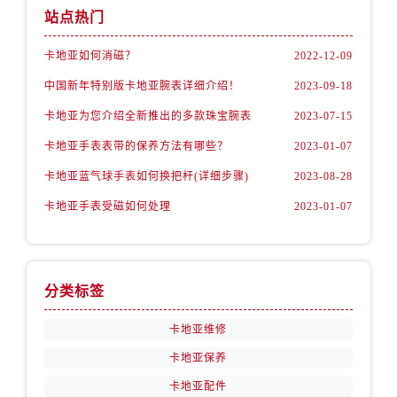
新疆维吾尔自治区石河子市北二路卡地亚售后服务中心（需提前预约）
站点热门
新疆维吾尔自治区双河市光明路卡地亚售后服务中心（需提前预约）
卡地亚如何消磁？
2022-12-09
新疆维吾尔自治区塔城市塔城地区闻琴路卡地亚售后服务中心（需提前预约）
新疆维吾尔自治区铁门关市兴疆路卡地亚售后服务中心（需提前预约）
中国新年特别版卡地亚腕表详细介绍！
2023-09-18
新疆维吾尔自治区图木舒克市图木舒克市中兴街卡地亚售后服务中心（需提前预约）
卡地亚为您介绍全新推出的多款珠宝腕表
2023-07-15
新疆维吾尔自治区吐鲁番市高昌区文化中路文化中路卡地亚售后服务中心（需提前预约）
卡地亚手表表带的保养方法有哪些？
2023-01-07
新疆维吾尔自治区乌苏市乌鲁木齐北路卡地亚售后服务中心（需提前预约）
卡地亚蓝气球手表如何换把杆(详细步骤)
2023-08-28
新疆维吾尔自治区五家渠市长征西街卡地亚售后服务中心（需提前预约）
新疆维吾尔自治区新星市东风路卡地亚售后服务中心（需提前预约）
卡地亚手表受磁如何处理
2023-01-07
新疆维吾尔自治区伊宁市解放西路卡地亚售后服务中心（需提前预约）
贵州省安顺市西秀区中华南路卡地亚售后服务中心（需提前预约）
贵州省毕节市七星关区松山路卡地亚售后服务中心（需提前预约）
分类标签
贵州省六盘水市钟山区钟山大道卡地亚售后服务中心（需提前预约）
贵州省黔东南苗族侗族自治州凯里市北京西路卡地亚售后服务中心（需提前预约）
卡地亚维修
贵州省黔西南布依族苗族自治州兴义市大道与桔香路交汇处卡地亚售后服务中心（需提前预约）
卡地亚保养
贵州省铜仁市碧江区民主路卡地亚售后服务中心（需提前预约）
卡地亚配件