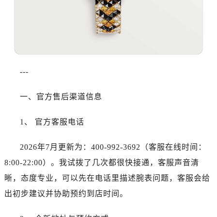
沈阳市沈河区中街路137号亨得利名表服务中心（品牌授权店）1层整层（需提前预约）
沈阳市沈河区中街路83号亨得利名表服务中心（品牌授权店）1层整层（需提前预约）
乌鲁木齐市天山区红山路26号时代广场（CCMALL）C座17层17-B（需提前预约）
温州市鹿城区锦绣路1067号置信广场10层1015室（需提前预约）
哈尔滨市道里区友谊西路600号富力中心T2座写字楼29层03室（需提前预约）
---
大连市中山区人民路15号国际金融大厦7层G室（需提前预约）
佛山市禅城区季华五路57号万科金融中心C座12层1205室（需提前预约）
一、官方售后渠道信息
东莞市东城街道鸿福东路1号民盈国贸中心T1写字楼9层907室（需提前预约）
无锡市梁溪区人民中路139号恒隆广场写字楼1座11层1104室（需提前预约）
1、 官方客服电话
南通市崇川区工农路57号圆融广场写字楼16层1603室（需提前预约）
苏州市苏州工业园区星港街199号苏州中心办公楼C座22层08室（需提前预约）
2026年7月更新为：400-992-3692（客服在线时间：
武汉市江汉区解放大道686号世界贸易大厦38层09室（需提前预约）
8:00-22:00）。我试拨了几次都很快接通，客服声音清
南宁市青秀区金湖路59号地王大厦12楼1224室（需提前预约）
晰，态度专业，可以先在电话里描述腕表问题，客服会给
合肥市蜀山区潜山路111号万象城华润大厦B座12楼03室（需提前预约）
出初步建议并协助预约到店时间。
泉州市丰泽区宝洲路729号浦西万达中心写字楼A座7楼709室（需提前预约）
青岛市南区山东路6号华润大厦B座22层04室（需提前预约）