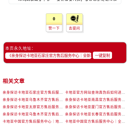
甘肃省庆阳市西峰区南大街卡地亚售后服务中心（需提前预约）
甘肃省天水市秦州区民主路卡地亚售后服务中心（需提前预约）
0
甘肃省武威市凉州区迎宾路卡地亚售后服务中心（需提前预约）
甘肃省张掖市甘州区民乐北路卡地亚售后服务中心（需提前预约）
赞一下
去提问
宁夏回族自治区固原市原州区文化街卡地亚售后服务中心（需提前预约）
宁夏回族自治区石嘴山市大武口区贺兰山路卡地亚售后服务中心（需提前预约）
本页永久地址：
宁夏回族自治区吴忠市利通区开元大道卡地亚售后服务中心（需提前预约）
一键复制
宁夏回族自治区银川市兴庆区新华东路97号新百中心C馆一层C1-18号商铺卡地亚售后服务中心（需提前预约）
宁夏回族自治区中卫市沙坡头区鼓楼东街卡地亚售后服务中心（需提前预约）
青海省果洛藏族自治州玛沁县团结路卡地亚售后服务中心（需提前预约）
相关文章
青海省海北藏族自治州海晏县将军路卡地亚售后服务中心（需提前预约）
青海省海东市乐都区滨河路卡地亚售后服务中心（需提前预约）
亲身探访卡地亚石家庄官方售后服务中心｜全新地址电话（2026年7月最新）
卡地亚官方网站查询真伪后如何进行售后维修保养权威公示（2026年7月最新）
青海省海南藏族自治州共和县青海湖大街卡地亚售后服务中心（需提前预约）
亲身探访卡地亚乌鲁木齐官方售后服务中心｜电话和完整地址（2026年7月最新）
亲身探访卡地亚南昌官方售后服务中心｜地址与24小时服务电话（2026年7月最新）
亲身探访卡地亚太原官方售后服务中心｜完整地址与联系电话（2026年7月最新）
亲身探访卡地亚厦门官方售后服务中心｜地址及服务电话（2026年7月最新）
青海省海西蒙古族藏族自治州德令哈市柴达木路卡地亚售后服务中心（需提前预约）
亲身探访卡地亚乌鲁木齐官方售后服务中心｜全新维修门店地址及电话（2026年7月最新）
亲身探访卡地亚长春官方售后服务中心｜地址与官方电话（2026年7月最新）
青海省黄南藏族自治州同仁市德合隆路卡地亚售后服务中心（需提前预约）
卡地亚中国官方售后服务中心｜地址与官方客服热线权威信息声明（2026年7月最新）
卡地亚中国官方售后服务中心｜全部网点地址与售后电话权威信息通知（2026年7月最新）
青海省西宁市城西区海湖新区西关大道卡地亚售后服务中心（需提前预约）