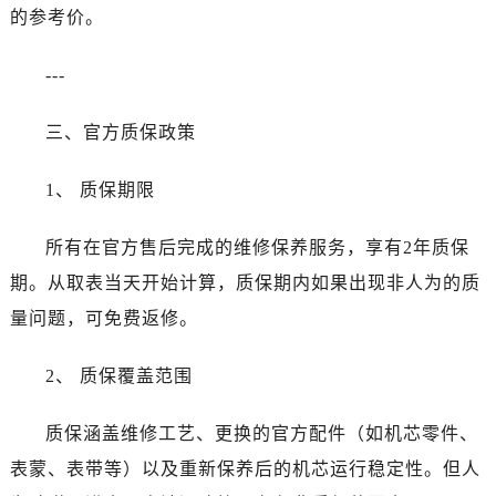
内蒙古自治区阿拉善盟市左旗土尔扈特大街卡地亚售后服务中心（需提前预约）
的参考价。
内蒙古自治区巴彦淖尔市临河区新华街卡地亚售后服务中心（需提前预约）
内蒙古自治区包头市青山区幸福路甲3号王府井百货名表维修卡地亚售后服务中心（需提前预约）
---
内蒙古自治区赤峰市红山区哈达街卡地亚售后服务中心（需提前预约）
三、官方质保政策
内蒙古自治区鄂尔多斯市东胜区伊金霍洛街卡地亚售后服务中心（需提前预约）
内蒙古自治区呼伦贝尔市海拉尔区中央街卡地亚售后服务中心（需提前预约）
1、 质保期限
内蒙古自治区通辽市科尔沁区明仁大街卡地亚售后服务中心（需提前预约）
内蒙古自治区乌海市海勃湾区人民南路卡地亚售后服务中心（需提前预约）
所有在官方售后完成的维修保养服务，享有2年质保
内蒙古自治区乌兰察布市集宁区恩和大街卡地亚售后服务中心（需提前预约）
期。从取表当天开始计算，质保期内如果出现非人为的质
内蒙古自治区锡林郭勒盟市锡林浩特市光明街与额尔敦路交叉口卡地亚售后服务中心（需提前预约）
量问题，可免费返修。
内蒙古自治区兴安盟市乌兰浩特市兴安大街卡地亚售后服务中心（需提前预约）
山西省大同市平城区迎宾街卡地亚售后服务中心（需提前预约）
2、 质保覆盖范围
山西省晋城市城区黄华街卡地亚售后服务中心（需提前预约）
山西省晋中市榆次区顺城街卡地亚售后服务中心（需提前预约）
质保涵盖维修工艺、更换的官方配件（如机芯零件、
山西省临汾市尧都区解放路卡地亚售后服务中心（需提前预约）
表蒙、表带等）以及重新保养后的机芯运行稳定性。但人
山西省吕梁市离石区永宁中路与建设街交叉口卡地亚售后服务中心（需提前预约）