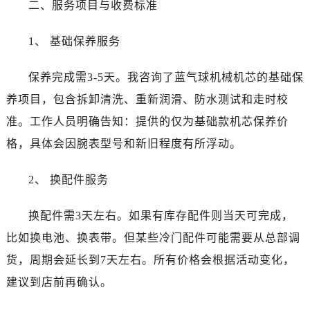
二、服务项目与收费标准
黑龙江省牡丹江市东安区太平路卡地亚售后服务中心（需提前预约）
黑龙江省七台河市桃山区大同街卡地亚售后服务中心（需提前预约）
1、 基础保养服务
黑龙江省齐齐哈尔市龙沙区龙华路卡地亚售后服务中心（需提前预约）
黑龙江省双鸭山市尖山区新兴大街卡地亚售后服务中心（需提前预约）
保养完成需3-5天。我咨询了蓝气球机械机芯的基础保
黑龙江省绥化市北林区新华街与康庄路交叉口卡地亚售后服务中心（需提前预约）
养项目，包含拆卸清洗、重新润滑、防水测试和走时校
黑龙江省伊春市伊美区通河路卡地亚售后服务中心（需提前预约）
准。工作人员明确告知：提供的仅为基础款机芯保养价
吉林省白城市洮北区明仁南街卡地亚售后服务中心（需提前预约）
吉林省白山市浑江区浑江大街卡地亚售后服务中心（需提前预约）
格，具体会因腕表型号和新旧程度有所浮动。
吉林省吉林市船营区河南街卡地亚售后服务中心（需提前预约）
2、 换配件服务
吉林省辽源市龙山区人民大街卡地亚售后服务中心（需提前预约）
吉林省梅河口市新华街道梅河大街卡地亚售后服务中心（需提前预约）
换配件需3天左右。如果有库存配件则当天可完成，
吉林省四平市铁东区紫气大路与南九经街交汇处卡地亚售后服务中心（需提前预约）
比如换电池、换表带。但某些冷门配件可能需要从总部调
吉林省松原市宁江区五环大街卡地亚售后服务中心（需提前预约）
吉林省通化市东昌区环通乡江南大街卡地亚售后服务中心（需提前预约）
货，周期会延长到7天左右。所有价格会根据活动变化，
吉林省延边市延吉市解放路卡地亚售后服务中心（需提前预约）
建议到店前再确认。
辽宁省鞍山市铁东区站前街卡地亚售后服务中心（需提前预约）