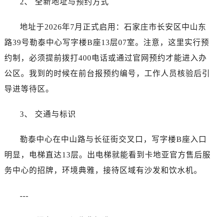
2、 全新地址与预约方式
烟台市芝罘区胜利路139号万达金融中心A座907室（需提前预约）
长春市朝阳区西安大路727号中银大厦A座(旺进大厦)18层09室（需提前预约）
地址于2026年7月正式启用：石家庄市长安区中山东
贵阳市南明区都司高架桥路33号亨特国际金融中心14楼14D（需提前预约）
路39号勒泰中心写字楼B座13层07室。注意，这里实行预
昆明市盘龙区北京路928号同德昆明广场写字楼10层06室（需提前预约）
约制，必须提前拨打400电话或通过官网预约才能进入办
石家庄市长安区中山东路39号勒泰中心写字楼B座13层07室（需提前预约）
西安市碑林区南关正街88号华侨城长安国际中心E座6楼10室（需提前预约）
公区。我到的时候在前台报预约编号，工作人员核验后引
海口市龙华区金贸东路5号海口华润大厦B座17层1707室（需提前预约）
导进等待区。
唐山市路南区新华东道100号万达广场写字楼A座10层1002室（需提前预约）
台州市椒江区东海大道1800号腾达中心东1幢20楼2002室（需提前预约）
3、 交通与标识
内蒙古自治区呼和浩特市玉泉区大学西街70号华润万象城写字楼（鄂尔多斯大厦）23层2326室（需提前预约）
勒泰中心在中山路与长征街交叉口，写字楼B座入口
甘肃省兰州市七里河区西津西路16号兰州中心写字楼21层2102室（需提前预约）
黑龙江省大庆市萨尔图区会战大街卡地亚售后服务中心（需提前预约）
明显，电梯直达13层。出电梯就能看到卡地亚官方售后服
黑龙江省鹤岗市向阳区红军路卡地亚售后服务中心（需提前预约）
务中心的招牌，环境典雅，接待区域有沙发和饮水机。
黑龙江省黑河市爱辉区中央街卡地亚售后服务中心（需提前预约）
黑龙江省鸡西市鸡冠区红军路卡地亚售后服务中心（需提前预约）
---
黑龙江省佳木斯市向阳区长安路卡地亚售后服务中心（需提前预约）