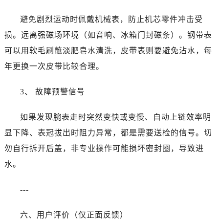
江西省鹰潭市月湖区胜利东路卡地亚售后服务中心（需提前预约）
山东省德州市德城区东风中路卡地亚售后服务中心（需提前预约）
避免剧烈运动时佩戴机械表，防止机芯零件冲击受
山东省东营市东营区济南路卡地亚售后服务中心（需提前预约）
损。远离强磁场环境（如音响、冰箱门封磁条）。钢带表
山东省济南市历下区经十路11111号华润中心写字楼（万象城）15层1508室卡地亚售后服务中心（需提前预约）
可以用软毛刷蘸淡肥皂水清洗，皮带表则要避免沾水，每
山东省济宁市任城区太白楼路卡地亚售后服务中心（需提前预约）
年更换一次皮带比较合理。
山东省莱芜市文化南路8号银座商城名表维修一楼名表维修卡地亚售后服务中心（需提前预约）
山东省临沂市兰山区解放路卡地亚售后服务中心（需提前预约）
3、 故障预警信号
山东省日照市东港区烟台路卡地亚售后服务中心（需提前预约）
山东省泰安市泰山区财源街道泰山大街卡地亚售后服务中心（需提前预约）
如果发现腕表走时突然变快或变慢、自动上链效率明
山东省威海市环翠区新威海路89号振华商厦一楼名表维修卡地亚售后服务中心（需提前预约）
显下降、表冠拔出时阻力异常，都是需要送检的信号。切
山东省潍坊市奎文区东风东街卡地亚售后服务中心（需提前预约）
勿自行拆开后盖，非专业操作可能损坏密封圈，导致进
山东省枣庄市滕州市北辛路与善国路交叉口卡地亚售后服务中心（需提前预约）
水。
山东省淄博市张店区金晶大道卡地亚售后服务中心（需提前预约）
上海市黄浦区南京东路299号宏伊国际广场写字楼8层806室卡地亚售后服务中心（需提前预约）
---
上海市徐汇区虹桥路3号港汇中心2座37层3705室卡地亚售后服务中心（需提前预约）
浙江省杭州市上城区钱江路1366号华润大厦A座5层503-5室卡地亚售后服务中心（需提前预约）
六、用户评价（仅正面反馈）