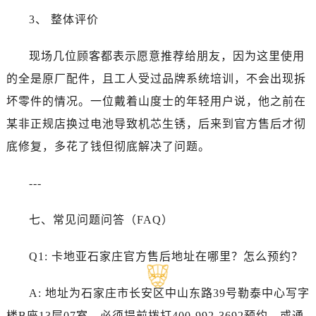
福建省厦门市思明区湖滨东路95号万象城华润大厦B座11层1104室卡地亚售后服务中心（需提前预约）
3、 整体评价
广东省潮州市潮安区新风路与潮汕路交汇处卡地亚售后服务中心（需提前预约）
广东省广州市天河区天河路230号万菱汇国际中心A塔7层704室卡地亚售后服务中心（需提前预约）
现场几位顾客都表示愿意推荐给朋友，因为这里使用
广东省广州市越秀区环市东路371-375号世界贸易中心大厦南塔15层1507室卡地亚售后服务中心（需提前预约）
的全是原厂配件，且工人受过品牌系统培训，不会出现拆
广东省河源市源城区越王大道卡地亚售后服务中心（需提前预约）
坏零件的情况。一位戴着山度士的年轻用户说，他之前在
广东省惠州市惠城区江北文昌一路7号华贸大厦1座30层3005室卡地亚售后服务中心（需提前预约）
某非正规店换过电池导致机芯生锈，后来到官方售后才彻
广东省江门市蓬江区广场西路卡地亚售后服务中心（需提前预约）
广东省揭阳市榕城进贤门步行街卡地亚售后服务中心（需提前预约）
底修复，多花了钱但彻底解决了问题。
广东省茂名市电白区水东街道迎宾大道卡地亚售后服务中心（需提前预约）
---
广东省梅州市梅江区金燕大道卡地亚售后服务中心（需提前预约）
广东省清远市清城区湖西路卡地亚售后服务中心（需提前预约）
七、常见问题问答（FAQ）
广东省汕头市龙湖区长平路卡地亚售后服务中心（需提前预约）
广东省汕尾市城区香洲街道园林社区翠园街卡地亚售后服务中心（需提前预约）
Q1: 卡地亚石家庄官方售后地址在哪里？怎么预约？
广东省韶关市武江区芙蓉新区与老城中心交汇处卡地亚售后服务中心（需提前预约）
广东省深圳市罗湖区深南东路5001号华润大厦17层1701室卡地亚售后服务中心（需提前预约）
A: 地址为石家庄市长安区中山东路39号勒泰中心写字
广东省阳江市江城区东风一路卡地亚售后服务中心（需提前预约）
楼B座13层07室。必须提前拨打400-992-3692预约，或通