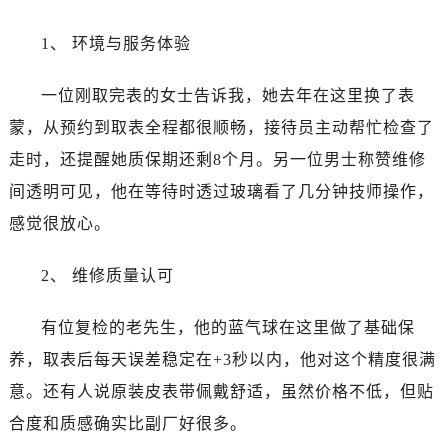
浙江省湖州市吴兴区劳动路卡地亚售后服务中心（需提前预约）
浙江省嘉兴市南湖区广益路705号嘉兴世界贸易中心A座13层1304室卡地亚售后服务中心（需提前预约）
1、 环境与服务体验
浙江省金华市金东区东市南街777号金华万达广场4号楼22楼2209室卡地亚售后服务中心（需提前预约）
浙江省丽水市莲都区解放街卡地亚售后服务中心（需提前预约）
一位刚取完表的女士告诉我，她去年在这里换了表
浙江省宁波市江北区大闸南路500号来福士广场办公楼20层2009室卡地亚售后服务中心（需提前预约）
蒙，从预约到取表全程都很顺畅，接待员主动帮忙检查了
浙江省衢州市柯城区上街卡地亚售后服务中心（需提前预约）
走时，还提醒她质保期还剩8个月。另一位男士称赞维修
浙江省绍兴市越城区胜利东路379号世茂天际中心写字楼8层805室卡地亚售后服务中心（需提前预约）
间透明可见，他在等待时透过玻璃看了几分钟技师操作，
浙江省舟山市定海区解放东路卡地亚售后服务中心（需提前预约）
感觉很放心。
澳门特别行政区大堂区议事亭前地（新马路）卡地亚售后服务中心（需提前预约）
澳门特别行政区风顺堂区南湾大马路卡地亚售后服务中心（需提前预约）
2、 维修质量认可
澳门特别行政区花地玛堂区关闸广场卡地亚售后服务中心（需提前预约）
澳门特别行政区花王堂区大三巴商圈卡地亚售后服务中心（需提前预约）
有位复检的老先生，他的蓝气球在这里做了基础保
澳门特别行政区嘉模堂区官也街卡地亚售后服务中心（需提前预约）
养，取表后每天误差稳定在+3秒以内，他对这个精度很满
澳门省路氹城市金光大道卡地亚售后服务中心（需提前预约）
意。还有人说原装皮表带佩戴舒适，虽然价格不低，但贴
澳门特别行政区望德堂区塔石广场卡地亚售后服务中心（需提前预约）
合度和质感确实比副厂好很多。
福建省福州市鼓楼区五四路128-1号恒力城写字楼15层03室卡地亚售后服务中心（需提前预约）