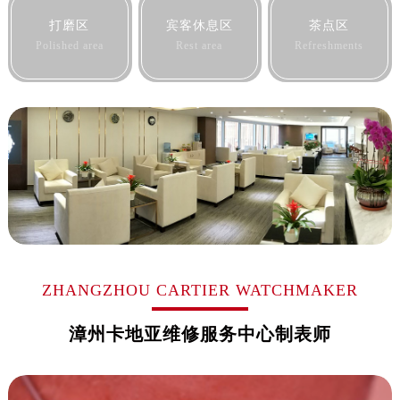
黑龙江省佳木斯市向阳区长安路卡地亚售后服务中心（需提前预约）
打磨区
宾客休息区
茶点区
黑龙江省牡丹江市东安区太平路卡地亚售后服务中心（需提前预约）
Polished area
Rest area
Refreshments
黑龙江省七台河市桃山区大同街卡地亚售后服务中心（需提前预约）
黑龙江省齐齐哈尔市龙沙区龙华路卡地亚售后服务中心（需提前预约）
黑龙江省双鸭山市尖山区新兴大街卡地亚售后服务中心（需提前预约）
黑龙江省绥化市北林区新华街与康庄路交叉口卡地亚售后服务中心（需提前预约）
黑龙江省伊春市伊美区通河路卡地亚售后服务中心（需提前预约）
吉林省白城市洮北区明仁南街卡地亚售后服务中心（需提前预约）
吉林省白山市浑江区浑江大街卡地亚售后服务中心（需提前预约）
吉林省吉林市船营区河南街卡地亚售后服务中心（需提前预约）
吉林省辽源市龙山区人民大街卡地亚售后服务中心（需提前预约）
吉林省梅河口市新华街道梅河大街卡地亚售后服务中心（需提前预约）
ZHANGZHOU CARTIER WATCHMAKER
吉林省四平市铁东区紫气大路与南九经街交汇处卡地亚售后服务中心（需提前预约）
漳州卡地亚维修服务中心制表师
吉林省松原市宁江区五环大街卡地亚售后服务中心（需提前预约）
吉林省通化市东昌区环通乡江南大街卡地亚售后服务中心（需提前预约）
吉林省延边市延吉市解放路卡地亚售后服务中心（需提前预约）