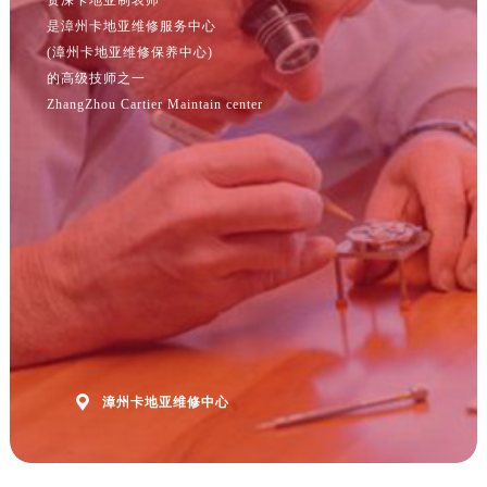
江苏省南京市秦淮区中山南路1号南京中心22层22-C1-C3室卡地亚售后服务中心（需提前预约）
是漳州卡地亚维修服务中心
江苏省宿迁市宿城区西湖路卡地亚售后服务中心（需提前预约）
(漳州卡地亚维修保养中心)
江苏省泰州市海陵区永定东路399号置地商务中心东塔（华润万象城）17层1706室卡地亚售后服务中心（需提前预约）
的高级技师之一
江苏省徐州市鼓楼区淮海东路29号苏宁广场IFC国际金融中心35层3508室卡地亚售后服务中心（需提前预约）
ZhangZhou Cartier Maintain center
江苏省盐城市盐都区世纪大道5号盐城金融城写字楼1号楼16层1604室卡地亚售后服务中心（需提前预约）
江苏省扬州市邗江区国展路29号星耀天地写字楼1号楼18层1803室卡地亚售后服务中心（需提前预约）
江苏省镇江市京口区中山东路卡地亚售后服务中心（需提前预约）
江西省抚州市临川区赣东大道卡地亚售后服务中心（需提前预约）
江西省赣州市章贡区文清路卡地亚售后服务中心（需提前预约）
江西省吉安市吉州区井冈山大道卡地亚售后服务中心（需提前预约）
江西省景德镇市珠山区珠山中路卡地亚售后服务中心（需提前预约）
江西省九江市浔阳区浔阳路卡地亚售后服务中心（需提前预约）
江西省南昌市红谷滩新区红谷中大道998号绿地双子塔（中央广场）A1座办公楼14层1407室卡地亚售后服务中心（需提前预约）

漳州卡地亚维修中心
江西省萍乡市安源区萍安北大道与康庄路交叉口卡地亚售后服务中心（需提前预约）
江西省上饶市信州区滨江西路卡地亚售后服务中心（需提前预约）
江西省新余市渝水区北湖西路卡地亚售后服务中心（需提前预约）