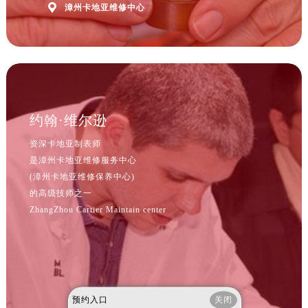
河北省保定市竞秀区朝阳北大街北国先天下卡地亚售后服务中心（需提前预约）

漳州卡地亚维修中心
内蒙古自治区阿拉善盟市左旗土尔扈特大街卡地亚售后服务中心（需提前预约）
内蒙古自治区巴彦淖尔市临河区新华街卡地亚售后服务中心（需提前预约）
内蒙古自治区包头市青山区幸福路甲3号王府井百货名表维修卡地亚售后服务中心（需提前预约）
内蒙古自治区赤峰市红山区哈达街卡地亚售后服务中心（需提前预约）
内蒙古自治区鄂尔多斯市东胜区伊金霍洛街卡地亚售后服务中心（需提前预约）
约翰·维尔逊
内蒙古自治区呼伦贝尔市海拉尔区中央街卡地亚售后服务中心（需提前预约）
内蒙古自治区通辽市科尔沁区明仁大街卡地亚售后服务中心（需提前预约）
资深卡地亚制表师
内蒙古自治区乌海市海勃湾区人民南路卡地亚售后服务中心（需提前预约）
是漳州卡地亚维修服务中心
(漳州卡地亚维修保养中心)
内蒙古自治区乌兰察布市集宁区恩和大街卡地亚售后服务中心（需提前预约）
的高级技师之一
内蒙古自治区锡林郭勒盟市锡林浩特市光明街与额尔敦路交叉口卡地亚售后服务中心（需提前预约）
ZhangZhou Cartier Maintain center
内蒙古自治区兴安盟市乌兰浩特市兴安大街卡地亚售后服务中心（需提前预约）
山西省大同市平城区迎宾街卡地亚售后服务中心（需提前预约）
山西省晋城市城区黄华街卡地亚售后服务中心（需提前预约）
山西省晋中市榆次区顺城街卡地亚售后服务中心（需提前预约）
山西省临汾市尧都区解放路卡地亚售后服务中心（需提前预约）
预约入口
关闭