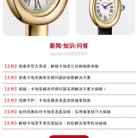
福建省福州市鼓楼区五四路128-1号恒力城写字楼15层03室卡地亚售后服务中心（需提前预约）
福建省厦门市思明区湖滨东路95号万象城华润大厦B座11层1104室卡地亚售后服务中心（需提前预约）
广东省潮州市潮安区新风路与潮汕路交汇处卡地亚售后服务中心（需提前预约）
广东省广州市天河区天河路230号万菱汇国际中心A塔7层704室卡地亚售后服务中心（需提前预约）
广东省广州市越秀区环市东路371-375号世界贸易中心大厦南塔15层1507室卡地亚售后服务中心（需提前预约）
新闻/知识/问答
广东省河源市源城区越王大道卡地亚售后服务中心（需提前预约）
cartier CONTENT
广东省惠州市惠城区江北文昌一路7号华贸大厦1座30层3005室卡地亚售后服务中心（需提前预约）
广东省江门市蓬江区广场西路卡地亚售后服务中心（需提前预约）
【文档】
探索非官方渠道，解锁卡地亚公价购物新体验
广东省揭阳市榕城进贤门步行街卡地亚售后服务中心（需提前预约）
【文档】
探索卡地亚腕表生锈问题的创新解决方案
广东省茂名市电白区水东街道迎宾大道卡地亚售后服务中心（需提前预约）
广东省梅州市梅江区金燕大道卡地亚售后服务中心（需提前预约）
【文档】
揭秘：卡地亚腕表停摆问题实用解决方案大揭晓！
广东省清远市清城区湖西路卡地亚售后服务中心（需提前预约）
【文档】
优雅守护：卡地亚腕表表盘划痕修复指南
广东省汕头市龙湖区长平路卡地亚售后服务中心（需提前预约）
【文档】
如何优雅应对卡地亚表盘划痕：实用修复技巧大揭秘
广东省汕尾市城区香洲街道园林社区翠园街卡地亚售后服务中心（需提前预约）
广东省韶关市武江区芙蓉新区与老城中心交汇处卡地亚售后服务中心（需提前预约）
【文档】
解锁卡地亚手表完美贴合：轻松解决表带松动秘籍
广东省深圳市罗湖区深南东路5001号华润大厦17层1701室卡地亚售后服务中心（需提前预约）