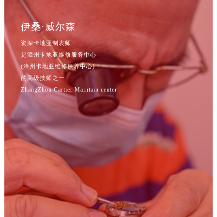
辽宁省鞍山市铁东区站前街卡地亚售后服务中心（需提前预约）
辽宁省本溪市平山区胜利路卡地亚售后服务中心（需提前预约）
伊桑·威尔森
辽宁省朝阳市双塔区新华路卡地亚售后服务中心（需提前预约）
资深卡地亚制表师
辽宁省丹东市振兴区七经街卡地亚售后服务中心（需提前预约）
是漳州卡地亚维修服务中心
辽宁省抚顺市新抚区东一路卡地亚售后服务中心（需提前预约）
(漳州卡地亚维修保养中心)
辽宁省阜新市海州区解放大街卡地亚售后服务中心（需提前预约）
的高级技师之一
辽宁省葫芦岛市连山区中央路卡地亚售后服务中心（需提前预约）
ZhangZhou Cartier Maintain center
辽宁省锦州市古塔区中央大街卡地亚售后服务中心（需提前预约）
辽宁省辽阳市白塔区新运大街卡地亚售后服务中心（需提前预约）
辽宁省盘锦市兴隆台区石油大街卡地亚售后服务中心（需提前预约）
辽宁省铁岭市银州区南马路卡地亚售后服务中心（需提前预约）
辽宁省营口市站前区市府路与渤海大街交叉口卡地亚售后服务中心（需提前预约）
辽宁省沈阳市沈河区中街路137号亨得利名表维修授权店1楼卡地亚售后服务中心（需提前预约）
辽宁省沈阳市沈河区中街路83号亨得利名表维修授权店1楼卡地亚售后服务中心（需提前预约）
北京市朝阳区建国门外大街甲6号华熙国际中心D座11层1102室卡地亚售后服务中心（北京总部）（需提前预约）
北京市东城区东长安街1号王府井东方广场W3座6层602室卡地亚售后服务中心（需提前预约）