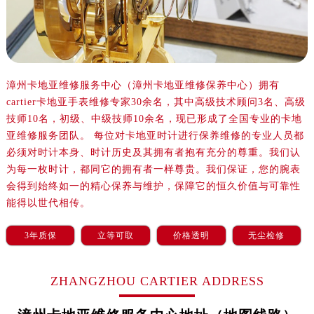
沈阳市沈河区中街路137号亨得利名表服务中心（品牌授权店）1层整层（需提前预约）
沈阳市沈河区中街路83号亨得利名表服务中心（品牌授权店）1层整层（需提前预约）
乌鲁木齐市天山区红山路26号时代广场（CCMALL）C座17层17-B（需提前预约）
温州市鹿城区锦绣路1067号置信广场10层1015室（需提前预约）
哈尔滨市道里区友谊西路600号富力中心T2座写字楼29层03室（需提前预约）
漳州卡地亚维修服务中心（漳州卡地亚维修保养中心）拥有
cartier卡地亚手表维修专家30余名，其中高级技术顾问3名、高级
大连市中山区人民路15号国际金融大厦7层G室（需提前预约）
技师10名，初级、中级技师10余名，现已形成了全国专业的卡地
佛山市禅城区季华五路57号万科金融中心C座12层1205室（需提前预约）
亚维修服务团队。 每位对卡地亚时计进行保养维修的专业人员都
东莞市东城街道鸿福东路1号民盈国贸中心T1写字楼9层907室（需提前预约）
必须对时计本身、时计历史及其拥有者抱有充分的尊重。我们认
无锡市梁溪区人民中路139号恒隆广场写字楼1座11层1104室（需提前预约）
为每一枚时计，都同它的拥有者一样尊贵。我们保证，您的腕表
南通市崇川区工农路57号圆融广场写字楼16层1603室（需提前预约）
会得到始终如一的精心保养与维护，保障它的恒久价值与可靠性
苏州市苏州工业园区星港街199号苏州中心办公楼C座22层08室（需提前预约）
能得以世代相传。
武汉市江汉区解放大道686号世界贸易大厦38层09室（需提前预约）
3年质保
立等可取
价格透明
无尘检修
南宁市青秀区金湖路59号地王大厦12楼1224室（需提前预约）
合肥市蜀山区潜山路111号万象城华润大厦B座12楼03室（需提前预约）
ZHANGZHOU CARTIER ADDRESS
泉州市丰泽区宝洲路729号浦西万达中心写字楼A座7楼709室（需提前预约）
青岛市南区山东路6号华润大厦B座22层04室（需提前预约）