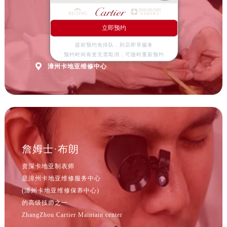
山西省吕梁市离石区永宁中路与建设街交叉口卡地亚售后服务中心（需提前预约）
山西省朔州市朔城区怡西路与鄯阳西街交汇处卡地亚售后服务中心（需提前预约）
立即预约
山西省忻州市忻府区和平东街与七一南路交叉口卡地亚售后服务中心（需提前预约）
提前预约免排队，到店即享服务
山西省阳泉市郊区平阳东街与新城大道交叉口卡地亚售后服务中心（需提前预约）
预约时间有变无需取消，可随时重新预约
山西省运城市盐湖区河东街卡地亚售后服务中心（需提前预约）

漳州卡地亚维修中心
山西省长治市潞州区英雄中路卡地亚售后服务中心（需提前预约）
山西省太原市迎泽区迎泽街道解放路15号亨得利名表维修授权店3楼卡地亚售后服务中心（需提前预约）
天津市和平区赤峰道136号天津国际金融中心26层2603室卡地亚售后服务中心（需提前预约）
安徽省安庆市迎江区人民路卡地亚售后服务中心（需提前预约）
安徽省蚌埠市蚌山区淮河路卡地亚售后服务中心（需提前预约）
安徽省亳州市谯城区魏武大道卡地亚售后服务中心（需提前预约）
詹姆士·布朗
安徽省池州市贵池区长江路卡地亚售后服务中心（需提前预约）
资深卡地亚制表师
安徽省滁州市琅琊区南谯北路卡地亚售后服务中心（需提前预约）
是漳州卡地亚维修服务中心
安徽省阜阳市颍州区颍州北路卡地亚售后服务中心（需提前预约）
(漳州卡地亚维修保养中心)
安徽省淮北市相山区淮海路卡地亚售后服务中心（需提前预约）
的高级技师之一
ZhangZhou Cartier Maintain center
安徽省淮南市田家庵区国庆中路卡地亚售后服务中心（需提前预约）