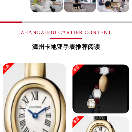
浙江省杭州市上城区钱江路1366号华润大厦A座5层503-5室卡地亚售后服务中心（需提前预约）
浙江省湖州市吴兴区劳动路卡地亚售后服务中心（需提前预约）
浙江省嘉兴市南湖区广益路705号嘉兴世界贸易中心A座13层1304室卡地亚售后服务中心（需提前预约）
浙江省金华市金东区东市南街777号金华万达广场4号楼22楼2209室卡地亚售后服务中心（需提前预约）
ZHANGZHOU CARTIER CONTENT
浙江省丽水市莲都区解放街卡地亚售后服务中心（需提前预约）
浙江省宁波市江北区大闸南路500号来福士广场办公楼20层2009室卡地亚售后服务中心（需提前预约）
漳州卡地亚手表推荐阅读
浙江省衢州市柯城区上街卡地亚售后服务中心（需提前预约）
浙江省绍兴市越城区胜利东路379号世茂天际中心写字楼8层805室卡地亚售后服务中心（需提前预约）
头条
推荐
浙江省舟山市定海区解放东路卡地亚售后服务中心（需提前预约）
澳门特别行政区大堂区议事亭前地（新马路）卡地亚售后服务中心（需提前预约）
澳门特别行政区风顺堂区南湾大马路卡地亚售后服务中心（需提前预约）
澳门特别行政区花地玛堂区关闸广场卡地亚售后服务中心（需提前预约）
澳门特别行政区花王堂区大三巴商圈卡地亚售后服务中心（需提前预约）
澳门特别行政区嘉模堂区官也街卡地亚售后服务中心（需提前预约）
澳门省路氹城市金光大道卡地亚售后服务中心（需提前预约）
推荐
澳门特别行政区望德堂区塔石广场卡地亚售后服务中心（需提前预约）