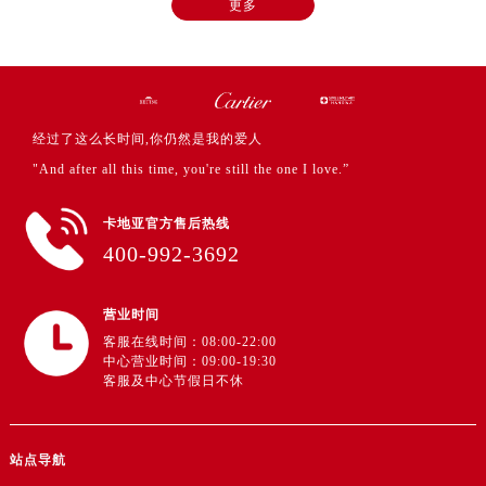
更多
广东省阳江市江城区东风一路卡地亚售后服务中心（需提前预约）
广东省云浮市云城区金山路卡地亚售后服务中心（需提前预约）
广东省湛江市赤坎区观海北路卡地亚售后服务中心（需提前预约）
广东省肇庆市端州区信安大道与砚都大道交汇处卡地亚售后服务中心（需提前预约）
广西壮族自治区百色市右江区中山二路卡地亚售后服务中心（需提前预约）
经过了这么长时间,你仍然是我的爱人
广西壮族自治区北海市海城区北京路卡地亚售后服务中心（需提前预约）
"And after all this time, you're still the one I love.”
广西壮族自治区崇左市江州区石景林街道友谊大道与丽川路交汇处卡地亚售后服务中心（需提前预约）
广西壮族自治区防城港市港口区金花茶大道卡地亚售后服务中心（需提前预约）
卡地亚官方售后热线
400-992-3692
广西壮族自治区贵港市港北区港城街道布山大道与仙衣路交叉口卡地亚售后服务中心（需提前预约）
广西壮族自治区桂林市秀峰区红岭路卡地亚售后服务中心（需提前预约）
广西壮族自治区河池市金城江区金城江街道朝阳路卡地亚售后服务中心（需提前预约）
营业时间
客服在线时间：08:00-22:00
广西壮族自治区贺州市八步区城东街道灵峰南路卡地亚售后服务中心（需提前预约）
中心营业时间：09:00-19:30
广西壮族自治区来宾市兴宾区桂中大道卡地亚售后服务中心（需提前预约）
客服及中心节假日不休
广西壮族自治区柳州市城中区中山中路卡地亚售后服务中心（需提前预约）
广西壮族自治区钦州市钦南区金海湾东大街卡地亚售后服务中心（需提前预约）
站点导航
广西壮族自治区梧州市万秀区龙湖镇高旺路卡地亚售后服务中心（需提前预约）