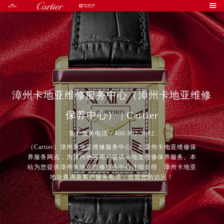

漳州卡地亚维修服务中心（漳州卡地亚维修
保养中心） | Cartier
客户服务电话：400-992-3692
（Cartier）漳州卡地亚维修服务中心，是漳州卡地亚维修保
养服务网点，为漳州地区用户提供卡地亚维修保养服务。本
站为您提供漳州卡地亚维修服务中心详细介绍、漳州卡地亚
地址查询及客户服务电话，欢迎您的访问！
2026年8月卡地亚中国区售后服务网络优化升级公告