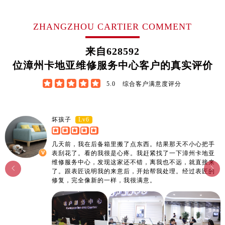
江西省宜春市袁州区中山中路卡地亚售后服务中心（需提前预约）
江西省鹰潭市月湖区胜利东路卡地亚售后服务中心（需提前预约）
ZHANGZHOU CARTIER COMMENT
山东省德州市德城区东风中路卡地亚售后服务中心（需提前预约）
山东省东营市东营区济南路卡地亚售后服务中心（需提前预约）
来自
628592
山东省济南市历下区经十路11111号华润中心写字楼（万象城）15层1508室卡地亚售后服务中心（需提前预约）
位漳州卡地亚维修服务中心客户的真实评价
山东省济宁市任城区太白楼路卡地亚售后服务中心（需提前预约）





5.0
综合客户满意度评分
山东省莱芜市文化南路8号银座商城名表维修一楼名表维修卡地亚售后服务中心（需提前预约）
山东省临沂市兰山区解放路卡地亚售后服务中心（需提前预约）
山东省日照市东港区烟台路卡地亚售后服务中心（需提前预约）
Lv6
坏孩子
山东省泰安市泰山区财源街道泰山大街卡地亚售后服务中心（需提前预约）
几天前，我在后备箱里搬了点东西。结果那天不小心把手
山东省威海市环翠区新威海路89号振华商厦一楼名表维修卡地亚售后服务中心（需提前预约）
表刮花了。看的我很是心疼。我赶紧找了一下漳州卡地亚
山东省潍坊市奎文区东风东街卡地亚售后服务中心（需提前预约）
维修服务中心，发现这家还不错，离我也不远，就直接来


了。跟表匠说明我的来意后，开始帮我处理。经过表匠的
山东省枣庄市滕州市北辛路与善国路交叉口卡地亚售后服务中心（需提前预约）
修复，完全像新的一样，我很满意。
山东省淄博市张店区金晶大道卡地亚售后服务中心（需提前预约）
上海市黄浦区南京东路299号宏伊国际广场写字楼8层806室卡地亚售后服务中心（需提前预约）
上海市徐汇区虹桥路3号港汇中心2座37层3705室卡地亚售后服务中心（需提前预约）