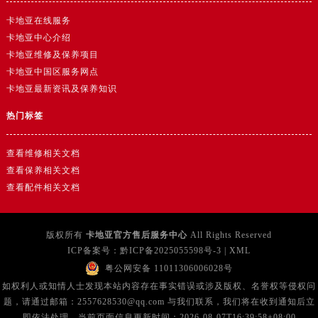
广西壮族自治区玉林市玉州区金玉路卡地亚售后服务中心（需提前预约）
卡地亚在线服务
海南省儋州市儋州市那大镇兰洋北路卡地亚售后服务中心（需提前预约）
卡地亚中心介绍
海南省东方市八所镇解放西路卡地亚售后服务中心（需提前预约）
卡地亚维修及保养项目
海南省琼海市嘉积镇东风路卡地亚售后服务中心（需提前预约）
卡地亚中国区服务网点
海南省三沙市西沙区西沙群岛永兴岛北京路卡地亚售后服务中心（需提前预约）
卡地亚最新资讯及保养知识
海南省三亚市吉阳区迎宾路卡地亚售后服务中心（需提前预约）
热门标签
海南省万宁市万城镇解放路卡地亚售后服务中心（需提前预约）
海南省文昌市文城镇教育东路卡地亚售后服务中心（需提前预约）
查看维修相关文档
海南省五指山市通什镇三月三大道卡地亚售后服务中心（需提前预约）
查看保养相关文档
香港特别行政区尖沙咀区油尖旺区广东道卡地亚售后服务中心（需提前预约）
查看配件相关文档
香港特别行政区金钟区中西区金钟道卡地亚售后服务中心（需提前预约）
香港特别行政区九龙区油尖旺区弥敦道卡地亚售后服务中心（需提前预约）
版权所有
卡地亚官方售后服务中心
All Rights Reserved
香港特别行政区铜锣湾区湾仔区轩尼诗道卡地亚售后服务中心（需提前预约）
ICP备案号：
黔ICP备2025055598号-3
|
XML
河南省安阳市文峰区解放大道卡地亚售后服务中心（需提前预约）
粤公网安备 11011306006028号
河南省鹤壁市淇滨区九州路卡地亚售后服务中心（需提前预约）
如权利人或知情人士发现本站内容存在事实错误或涉及版权、名誉权等侵权问
题，请通过邮箱：2557628530@qq.com 与我们联系，我们将在收到通知后立
河南省济源市沁园街道济水大道卡地亚售后服务中心（需提前预约）
即依法处理。当前页面信息更新时间：2026-08-07T16:39:58+08:00