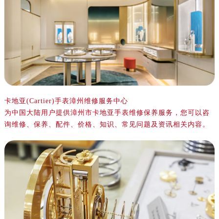
金华市金东区东市南街777号金华万达广场写字楼4号楼22层2209室（需提前预约）
绍兴市越城区胜利东路379号世茂天际中心写字楼8层805室（需提前预约）
嘉兴市南湖区广益路705号嘉兴世界贸易中心写字楼A座13层1304室（需提前预约）
南昌市红谷滩新区红谷中大道998号绿地双子塔（中央广场）A1座办公楼14层07室（需提前预约）
济南市历下区经十路11111号华润中心写字楼（万象城）15层1508室（需提前预约）
广州市天河区天河路230号万菱汇国际中心写字楼A塔7层704室（需提前预约）
广州市越秀区环市东路371-375号世界贸易中心大厦南塔写字楼15层07室（需提前预约）
深圳市罗湖区深南东路5001号华润大厦写字楼17层1701室（需提前预约）
卡地亚(Cartier)手表漳州维修服务中心
为中国大陆用户提供漳州市卡地亚手表维修保养服务，您可以咨
惠州市惠城区江北文昌一路7号华贸大厦写字楼1座30层05室（需提前预约）
询维修、保养、配件、价格、知识、常见问题及资讯相关内容。
厦门市思明区湖滨东路95号华润大厦写字楼B座11层1104室（需提前预约）
福州市鼓楼区五四路128-1号恒力城写字楼15层03室（需提前预约）
成都市锦江区人民东路6号SAC东原中心写字楼24层2406B室（需提前预约）
重庆市江北区观音桥步行街2号融恒时代广场写字楼9层902室（需提前预约）
长沙市芙蓉区定王台街道建湘路393号世茂环球金融中心写字楼（芙蓉广场）10层13室（需提前预约）
郑州市二七区铭功路10号华润大厦写字楼29层2905室（需提前预约）
太原市迎泽区解放路15号亨得利名表服务中心（品牌授权店）3层整层（需提前预约）