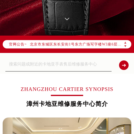
2026年8月卡地亚全国官方售后客户服务热线：400-992-3692
卡地亚官方全国统一服务热线400-992-3692，服务覆盖中国大陆、香港、澳门、台湾全部区域（非大陆需加拨“+86”）
2026年8月卡地亚售后服务中心最新网点地址：
北京市朝阳区建国门外大街甲6号华熙国际中心写字楼D座11层1102室（北京总部）（需提前预约）
北京市东城区东长安街1号东方广场写字楼W3座6层602室（需提前预约）
▲
官网公告>
天津市和平区赤峰道136号天津国际金融中心写字楼26层2603室（需提前预约）
▼
上海市徐汇区虹桥路3号港汇中心写字楼2座37层3705室（需提前预约）
上海市黄浦区南京东路299号宏伊国际广场写字楼8层806室（需提前预约）
南京市秦淮区中山南路1号（新街口）南京中心写字楼22层C1-1室（需提前预约）
常州市新北区龙锦路1590号现代传媒中心写字楼5号楼10层1008室（需提前预约）
徐州市鼓楼区淮海东路29号苏宁广场IFC国际金融中心写字楼35层3508室（需提前预约）
ZHANGZHOU CARTIER SYNOPSIS
扬州市邗江区国展路29号星耀天地写字楼1号楼18层1803室（需提前预约）
漳州卡地亚维修服务中心简介
盐城市盐都区世纪大道5号盐城金融城写字楼1号楼16层1604室（需提前预约）
泰州市海陵区永定东路399号置地商务中心东塔写字楼（华润万象城）17层1706室（需提前预约）
宁波市江北区大闸南路500号来福士广场办公楼20层2009室（需提前预约）
杭州市上城区钱江路1366号华润大厦写字楼A座5层503-5室（需提前预约）