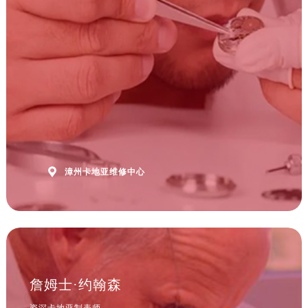
安徽省黄山市屯溪区黄山西路卡地亚售后服务中心（需提前预约）
安徽省六安市金安区解放中路卡地亚售后服务中心（需提前预约）
安徽省马鞍山市雨山区湖南西路卡地亚售后服务中心（需提前预约）
安徽省宿州市埇桥区人民中路卡地亚售后服务中心（需提前预约）
安徽省铜陵市铜官区石城大道卡地亚售后服务中心（需提前预约）
安徽省芜湖市镜湖区中山路步行街卡地亚售后服务中心（需提前预约）
安徽省宣城市宣州区叠嶂西路卡地亚售后服务中心（需提前预约）
福建省龙岩市新罗区九一南路卡地亚售后服务中心（需提前预约）
福建省南平市建阳区人民西路卡地亚售后服务中心（需提前预约）

漳州卡地亚维修中心
福建省宁德市蕉城区天湖东路卡地亚售后服务中心（需提前预约）
福建省莆田市城厢区霞林街道荔华东大道卡地亚售后服务中心（需提前预约）
福建省三明市三元区东乾二路卡地亚售后服务中心（需提前预约）
福建省漳州市龙文区步港路卡地亚售后服务中心（需提前预约）
江苏省常州市新北区龙锦路1590号现代传媒中心5号楼10层1008室卡地亚售后服务中心（需提前预约）
江苏省淮安市清江浦区淮海北路卡地亚售后服务中心（需提前预约）
詹姆士·约翰森
江苏省连云港市海州区通灌北路卡地亚售后服务中心（需提前预约）
资深卡地亚制表师