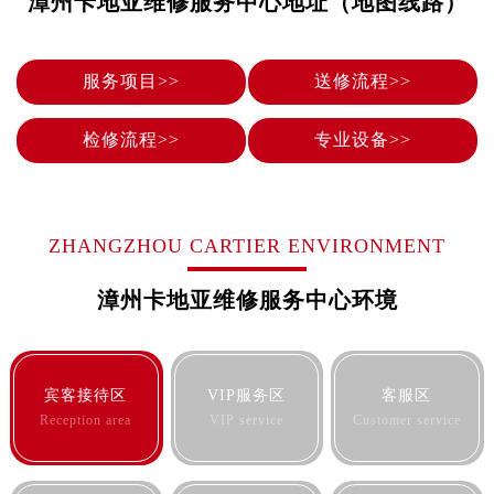
漳州卡地亚维修服务中心地址（地图线路）
烟台市芝罘区胜利路139号万达金融中心A座907室（需提前预约）
长春市朝阳区西安大路727号中银大厦A座(旺进大厦)18层09室（需提前预约）
贵阳市南明区都司高架桥路33号亨特国际金融中心14楼14D（需提前预约）
服务项目>>
送修流程>>
昆明市盘龙区北京路928号同德昆明广场写字楼10层06室（需提前预约）
石家庄市长安区中山东路39号勒泰中心写字楼B座13层07室（需提前预约）
检修流程>>
专业设备>>
西安市碑林区南关正街88号华侨城长安国际中心E座6楼10室（需提前预约）
海口市龙华区金贸东路5号海口华润大厦B座17层1707室（需提前预约）
唐山市路南区新华东道100号万达广场写字楼A座10层1002室（需提前预约）
ZHANGZHOU CARTIER ENVIRONMENT
台州市椒江区东海大道1800号腾达中心东1幢20楼2002室（需提前预约）
内蒙古自治区呼和浩特市玉泉区大学西街70号华润万象城写字楼（鄂尔多斯大厦）23层2326室（需提前预约）
漳州卡地亚维修服务中心环境
甘肃省兰州市七里河区西津西路16号兰州中心写字楼21层2102室（需提前预约）
重庆市解放碑渝中区民权路28号英利国际金融中心写字楼20层01室（需提前预约）
黑龙江省大庆市萨尔图区会战大街卡地亚售后服务中心（需提前预约）
宾客接待区
VIP服务区
客服区
黑龙江省鹤岗市向阳区红军路卡地亚售后服务中心（需提前预约）
Reception area
VIP service
Customer service
黑龙江省黑河市爱辉区中央街卡地亚售后服务中心（需提前预约）
黑龙江省鸡西市鸡冠区红军路卡地亚售后服务中心（需提前预约）