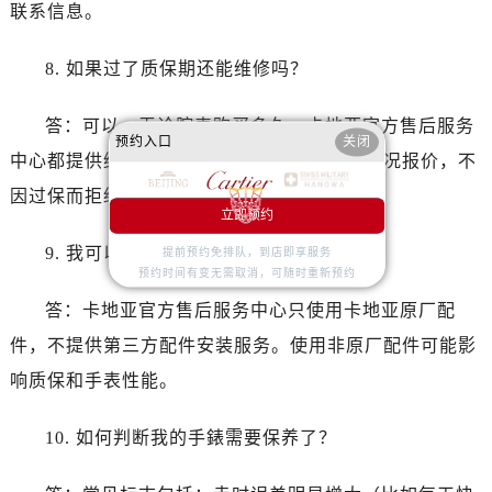
浙江省丽水市莲都区解放街卡地亚售后服务中心（需提前预约）
联系信息。
浙江省宁波市江北区大闸南路500号来福士广场办公楼20层2009室卡地亚售后服务中心（需提前预约）
8. 如果过了质保期还能维修吗？
浙江省衢州市柯城区上街卡地亚售后服务中心（需提前预约）
浙江省绍兴市越城区胜利东路379号世茂天际中心写字楼8层805室卡地亚售后服务中心（需提前预约）
答：可以。无论腕表购买多久，卡地亚官方售后服务
浙江省舟山市定海区解放东路卡地亚售后服务中心（需提前预约）
预约入口
关闭
中心都提供维修保养服务。费用会根据当前状况报价，不
澳门特别行政区大堂区议事亭前地（新马路）卡地亚售后服务中心（需提前预约）
澳门特别行政区风顺堂区南湾大马路卡地亚售后服务中心（需提前预约）
因过保而拒绝服务。
立即预约
澳门特别行政区花地玛堂区关闸广场卡地亚售后服务中心（需提前预约）
9. 我可以用第三方配件吗？
澳门特别行政区花王堂区大三巴商圈卡地亚售后服务中心（需提前预约）
提前预约免排队，到店即享服务
预约时间有变无需取消，可随时重新预约
澳门特别行政区嘉模堂区官也街卡地亚售后服务中心（需提前预约）
答：卡地亚官方售后服务中心只使用卡地亚原厂配
澳门省路氹城市金光大道卡地亚售后服务中心（需提前预约）
件，不提供第三方配件安装服务。使用非原厂配件可能影
澳门特别行政区望德堂区塔石广场卡地亚售后服务中心（需提前预约）
福建省福州市鼓楼区五四路128-1号恒力城写字楼15层03室卡地亚售后服务中心（需提前预约）
响质保和手表性能。
福建省厦门市思明区湖滨东路95号万象城华润大厦B座11层1104室卡地亚售后服务中心（需提前预约）
10. 如何判断我的手錶需要保养了？
广东省潮州市潮安区新风路与潮汕路交汇处卡地亚售后服务中心（需提前预约）
广东省广州市天河区天河路230号万菱汇国际中心A塔7层704室卡地亚售后服务中心（需提前预约）