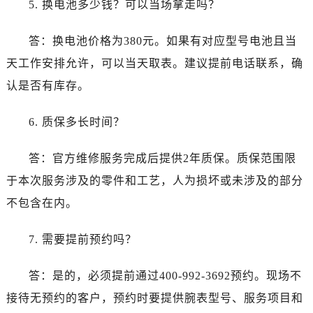
5. 换电池多少钱？可以当场拿走吗？
山东省济南市历下区经十路11111号华润中心写字楼（万象城）15层1508室卡地亚售后服务中心（需提前预约）
山东省济宁市任城区太白楼路卡地亚售后服务中心（需提前预约）
答：换电池价格为380元。如果有对应型号电池且当
山东省莱芜市文化南路8号银座商城名表维修一楼名表维修卡地亚售后服务中心（需提前预约）
天工作安排允许，可以当天取表。建议提前电话联系，确
山东省临沂市兰山区解放路卡地亚售后服务中心（需提前预约）
山东省日照市东港区烟台路卡地亚售后服务中心（需提前预约）
认是否有库存。
山东省泰安市泰山区财源街道泰山大街卡地亚售后服务中心（需提前预约）
6. 质保多长时间？
山东省威海市环翠区新威海路89号振华商厦一楼名表维修卡地亚售后服务中心（需提前预约）
山东省潍坊市奎文区东风东街卡地亚售后服务中心（需提前预约）
答：官方维修服务完成后提供2年质保。质保范围限
山东省枣庄市滕州市北辛路与善国路交叉口卡地亚售后服务中心（需提前预约）
于本次服务涉及的零件和工艺，人为损坏或未涉及的部分
山东省淄博市张店区金晶大道卡地亚售后服务中心（需提前预约）
上海市黄浦区南京东路299号宏伊国际广场写字楼8层806室卡地亚售后服务中心（需提前预约）
不包含在内。
上海市徐汇区虹桥路3号港汇中心2座37层3705室卡地亚售后服务中心（需提前预约）
7. 需要提前预约吗？
浙江省杭州市上城区钱江路1366号华润大厦A座5层503-5室卡地亚售后服务中心（需提前预约）
浙江省湖州市吴兴区劳动路卡地亚售后服务中心（需提前预约）
答：是的，必须提前通过400-992-3692预约。现场不
浙江省嘉兴市南湖区广益路705号嘉兴世界贸易中心A座13层1304室卡地亚售后服务中心（需提前预约）
接待无预约的客户，预约时要提供腕表型号、服务项目和
浙江省金华市金东区东市南街777号金华万达广场4号楼22楼2209室卡地亚售后服务中心（需提前预约）