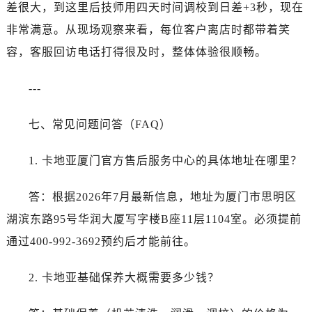
安徽省铜陵市铜官区石城大道卡地亚售后服务中心（需提前预约）
差很大，到这里后技师用四天时间调校到日差+3秒，现在
安徽省芜湖市镜湖区中山路步行街卡地亚售后服务中心（需提前预约）
非常满意。从现场观察来看，每位客户离店时都带着笑
安徽省宣城市宣州区叠嶂西路卡地亚售后服务中心（需提前预约）
容，客服回访电话打得很及时，整体体验很顺畅。
福建省龙岩市新罗区九一南路卡地亚售后服务中心（需提前预约）
福建省南平市建阳区人民西路卡地亚售后服务中心（需提前预约）
---
福建省宁德市蕉城区天湖东路卡地亚售后服务中心（需提前预约）
福建省莆田市城厢区霞林街道荔华东大道卡地亚售后服务中心（需提前预约）
七、常见问题问答（FAQ）
福建省三明市三元区东乾二路卡地亚售后服务中心（需提前预约）
1. 卡地亚厦门官方售后服务中心的具体地址在哪里？
福建省漳州市龙文区步港路卡地亚售后服务中心（需提前预约）
江苏省常州市新北区龙锦路1590号现代传媒中心5号楼10层1008室卡地亚售后服务中心（需提前预约）
答：根据2026年7月最新信息，地址为厦门市思明区
江苏省淮安市清江浦区淮海北路卡地亚售后服务中心（需提前预约）
湖滨东路95号华润大厦写字楼B座11层1104室。必须提前
江苏省连云港市海州区通灌北路卡地亚售后服务中心（需提前预约）
江苏省南京市秦淮区中山南路1号南京中心22层22-C1-C3室卡地亚售后服务中心（需提前预约）
通过400-992-3692预约后才能前往。
江苏省宿迁市宿城区西湖路卡地亚售后服务中心（需提前预约）
2. 卡地亚基础保养大概需要多少钱？
江苏省泰州市海陵区永定东路399号置地商务中心东塔（华润万象城）17层1706室卡地亚售后服务中心（需提前预约）
江苏省徐州市鼓楼区淮海东路29号苏宁广场IFC国际金融中心35层3508室卡地亚售后服务中心（需提前预约）