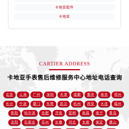
陕西省汉中市汉台区北大街卡地亚售后服务中心（需提前预约）
卡地亚配件
陕西省商洛市商州区州城街卡地亚售后服务中心（需提前预约）
卡地亚
陕西省铜川市王益区红旗街卡地亚售后服务中心（需提前预约）
陕西省渭南市临渭区东风大街卡地亚售后服务中心（需提前预约）
陕西省咸阳市秦都区沣西新城统一西路与白马河路交汇处卡地亚售后服务中心（需提前预约）
陕西省延安市宝塔区中心街卡地亚售后服务中心（需提前预约）
陕西省榆林市榆阳区长兴路卡地亚售后服务中心（需提前预约）
新疆维吾尔自治区阿克苏市东大街卡地亚售后服务中心（需提前预约）
CARTIER ADDRESS
新疆维吾尔自治区阿拉尔市胜利大道卡地亚售后服务中心（需提前预约）
新疆维吾尔自治区阿拉山口市友好路卡地亚售后服务中心（需提前预约）
卡地亚手表售后维修服务中心地址电话查询
新疆维吾尔自治区阿勒泰市解放路卡地亚售后服务中心（需提前预约）
新疆维吾尔自治区阿图什市光明路卡地亚售后服务中心（需提前预约）
北京
上海
广州
深圳
天津
成都
重庆
南京
郑州
新疆维吾尔自治区白杨市军垦路卡地亚售后服务中心（需提前预约）
长沙
宁波
厦门
东莞
武汉
杭州
西安
大连
福州
新疆维吾尔自治区北屯市团结路卡地亚售后服务中心（需提前预约）
贵阳
哈尔滨
合肥
济南
昆明
南昌
南宁
青岛
新疆维吾尔自治区博乐市博乐市北京路卡地亚售后服务中心（需提前预约）
沈阳
石家庄
苏州
长春
河北
太原
保定
唐山
新疆维吾尔自治区昌吉市延安北路卡地亚售后服务中心（需提前预约）