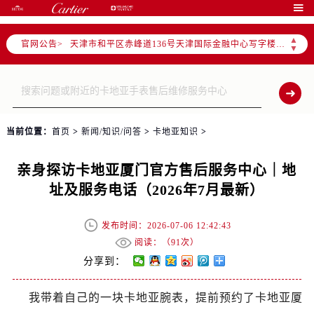
北京市东城区东长安街1号东方广场写字楼W3座6层602室（需提前预约）

北京市朝阳区建国门外大街甲6号华熙国际中心写字楼D座11层1102室（需提前预约）
▲
官网公告>
天津市和平区赤峰道136号天津国际金融中心写字楼26层2603室（需提前预约）
▼
上海市徐汇区虹桥路3号港汇中心写字楼2座37层3705室（需提前预约）
上海市黄浦区南京东路299号宏伊国际广场写字楼8层806室（需提前预约）
南京市秦淮区中山南路1号（新街口）南京中心写字楼22层C1-1室（需提前预约）
常州市新北区龙锦路1590号现代传媒中心写字楼5号楼10层1008室（需提前预约）
当前位置：
首页
>
新闻/知识/问答
>
卡地亚知识
>
徐州市鼓楼区淮海东路29号苏宁广场IFC国际金融中心写字楼35层3508室（需提前预约）
扬州市邗江区国展路29号星耀天地写字楼1号楼18层1803室（需提前预约）
亲身探访卡地亚厦门官方售后服务中心｜地
盐城市盐都区世纪大道5号盐城金融城写字楼1号楼16层1604室（需提前预约）
址及服务电话（2026年7月最新）
泰州市海陵区永定东路399号置地商务中心东塔写字楼（华润万象城）17层1706室（需提前预约）
宁波市江北区大闸南路500号来福士广场办公楼20层2009室（需提前预约）
发布时间：2026-07-06 12:42:43
杭州市上城区钱江路1366号华润大厦写字楼A座5层503-5室（需提前预约）
阅读：（
91次）
金华市金东区东市南街777号金华万达广场写字楼4号楼22层2209室（需提前预约）
分享到：
绍兴市越城区胜利东路379号世茂天际中心写字楼8层805室（需提前预约）
我带着自己的一块卡地亚腕表，提前预约了卡地亚厦
嘉兴市南湖区广益路705号嘉兴世界贸易中心写字楼A座13层1304室（需提前预约）