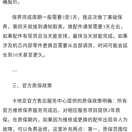
确报价。
黑龙江省双鸭山市尖山区新兴大街卡地亚售后服务中心（需提前预约）
黑龙江省绥化市北林区新华街与康庄路交叉口卡地亚售后服务中心（需提前预约）
保养完成周期一般需要3至5天，我这次做了基础保
黑龙江省伊春市伊美区通河路卡地亚售后服务中心（需提前预约）
养，第四天就接到通知取表。换配件通常需要3天左右，
吉林省白城市洮北区明仁南街卡地亚售后服务中心（需提前预约）
吉林省白山市浑江区浑江大街卡地亚售后服务中心（需提前预约）
如果配件有现货且当天能安排，最快当天就能完成。如果
吉林省吉林市船营区河南街卡地亚售后服务中心（需提前预约）
涉及机芯内部零件更换且需要从总部调货，时间可能会延
吉林省辽源市龙山区人民大街卡地亚售后服务中心（需提前预约）
长到10天甚至更久。
吉林省梅河口市新华街道梅河大街卡地亚售后服务中心（需提前预约）
吉林省四平市铁东区紫气大路与南九经街交汇处卡地亚售后服务中心（需提前预约）
---
吉林省松原市宁江区五环大街卡地亚售后服务中心（需提前预约）
吉林省通化市东昌区环通乡江南大街卡地亚售后服务中心（需提前预约）
三、官方质保政策
吉林省延边市延吉市解放路卡地亚售后服务中心（需提前预约）
卡地亚官方售后服务中心提供的质保政策明确：所有
辽宁省鞍山市铁东区站前街卡地亚售后服务中心（需提前预约）
辽宁省本溪市平山区胜利路卡地亚售后服务中心（需提前预约）
官方维修保养服务完成后，对相应服务项目提供2年质
辽宁省朝阳市双塔区新华路卡地亚售后服务中心（需提前预约）
保。在质保期内，如果因为维修或更换的配件出现非人为
辽宁省丹东市振兴区七经街卡地亚售后服务中心（需提前预约）
故障，可以免费返修。这里补充两点：第一，质保范围仅