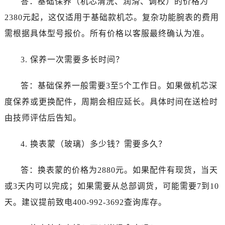
答：基础保养（机芯清洗、润滑、调校）的价格为
江苏省盐城市盐都区世纪大道5号盐城金融城写字楼1号楼16层1604室卡地亚售后服务中心（需提前预约）
2380元起，这仅适用于基础款机芯。复杂功能腕表的费用
江苏省扬州市邗江区国展路29号星耀天地写字楼1号楼18层1803室卡地亚售后服务中心（需提前预约）
江苏省镇江市京口区中山东路卡地亚售后服务中心（需提前预约）
需根据具体型号报价。所有价格以客服最终确认为准。
江西省抚州市临川区赣东大道卡地亚售后服务中心（需提前预约）
3. 保养一次需要多长时间？
江西省赣州市章贡区文清路卡地亚售后服务中心（需提前预约）
江西省吉安市吉州区井冈山大道卡地亚售后服务中心（需提前预约）
答：基础保养一般需要3至5个工作日。如果做机芯深
江西省景德镇市珠山区珠山中路卡地亚售后服务中心（需提前预约）
度保养或更换配件，周期会相应延长。具体时间在送检时
江西省九江市浔阳区浔阳路卡地亚售后服务中心（需提前预约）
江西省南昌市红谷滩新区红谷中大道998号绿地双子塔（中央广场）A1座办公楼14层1407室卡地亚售后服务中心（需提前预约）
由技师评估后告知。
江西省萍乡市安源区萍安北大道与康庄路交叉口卡地亚售后服务中心（需提前预约）
4. 换表蒙（玻璃）多少钱？需要多久？
江西省上饶市信州区滨江西路卡地亚售后服务中心（需提前预约）
江西省新余市渝水区北湖西路卡地亚售后服务中心（需提前预约）
答：换表蒙的价格为2880元。如果配件有现货，当天
江西省宜春市袁州区中山中路卡地亚售后服务中心（需提前预约）
或3天内可以完成；如果需要从总部调货，可能需要7到10
江西省鹰潭市月湖区胜利东路卡地亚售后服务中心（需提前预约）
山东省德州市德城区东风中路卡地亚售后服务中心（需提前预约）
天。建议提前致电400-992-3692查询库存。
山东省东营市东营区济南路卡地亚售后服务中心（需提前预约）