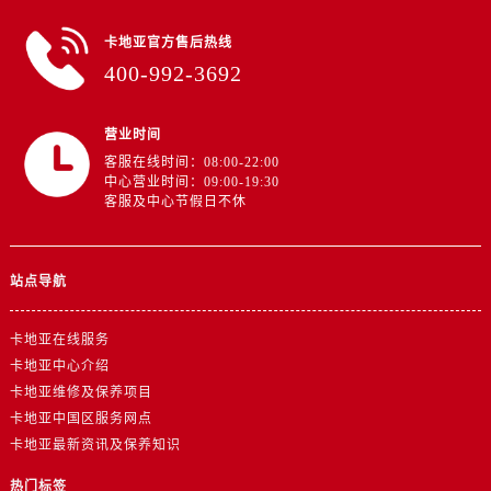
新疆维吾尔自治区铁门关市兴疆路卡地亚售后服务中心（需提前预约）
新疆维吾尔自治区图木舒克市图木舒克市中兴街卡地亚售后服务中心（需提前预约）
卡地亚官方售后热线
新疆维吾尔自治区吐鲁番市高昌区文化中路文化中路卡地亚售后服务中心（需提前预约）
400-992-3692
新疆维吾尔自治区乌苏市乌鲁木齐北路卡地亚售后服务中心（需提前预约）
新疆维吾尔自治区五家渠市长征西街卡地亚售后服务中心（需提前预约）
营业时间
新疆维吾尔自治区新星市东风路卡地亚售后服务中心（需提前预约）
客服在线时间：08:00-22:00
中心营业时间：09:00-19:30
新疆维吾尔自治区伊宁市解放西路卡地亚售后服务中心（需提前预约）
客服及中心节假日不休
贵州省安顺市西秀区中华南路卡地亚售后服务中心（需提前预约）
贵州省毕节市七星关区松山路卡地亚售后服务中心（需提前预约）
站点导航
贵州省六盘水市钟山区钟山大道卡地亚售后服务中心（需提前预约）
贵州省黔东南苗族侗族自治州凯里市北京西路卡地亚售后服务中心（需提前预约）
卡地亚在线服务
贵州省黔西南布依族苗族自治州兴义市大道与桔香路交汇处卡地亚售后服务中心（需提前预约）
卡地亚中心介绍
贵州省铜仁市碧江区民主路卡地亚售后服务中心（需提前预约）
卡地亚维修及保养项目
贵州省遵义市红花岗区共青大道与嵩山路交叉口卡地亚售后服务中心（需提前预约）
卡地亚中国区服务网点
四川省阿坝州市马尔康市团结街卡地亚售后服务中心（需提前预约）
卡地亚最新资讯及保养知识
四川省巴中市巴州区江北大道卡地亚售后服务中心（需提前预约）
热门标签