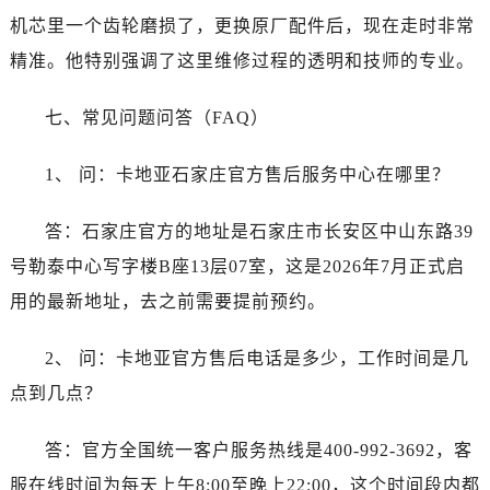
江西省鹰潭市月湖区胜利东路卡地亚售后服务中心（需提前预约）
机芯里一个齿轮磨损了，更换原厂配件后，现在走时非常
山东省德州市德城区东风中路卡地亚售后服务中心（需提前预约）
精准。他特别强调了这里维修过程的透明和技师的专业。
山东省东营市东营区济南路卡地亚售后服务中心（需提前预约）
山东省济南市历下区经十路11111号华润中心写字楼（万象城）15层1508室卡地亚售后服务中心（需提前预约）
七、常见问题问答（FAQ）
山东省济宁市任城区太白楼路卡地亚售后服务中心（需提前预约）
山东省莱芜市文化南路8号银座商城名表维修一楼名表维修卡地亚售后服务中心（需提前预约）
1、 问：卡地亚石家庄官方售后服务中心在哪里？
山东省临沂市兰山区解放路卡地亚售后服务中心（需提前预约）
山东省日照市东港区烟台路卡地亚售后服务中心（需提前预约）
答：石家庄官方的地址是石家庄市长安区中山东路39
山东省泰安市泰山区财源街道泰山大街卡地亚售后服务中心（需提前预约）
号勒泰中心写字楼B座13层07室，这是2026年7月正式启
山东省威海市环翠区新威海路89号振华商厦一楼名表维修卡地亚售后服务中心（需提前预约）
用的最新地址，去之前需要提前预约。
山东省潍坊市奎文区东风东街卡地亚售后服务中心（需提前预约）
山东省枣庄市滕州市北辛路与善国路交叉口卡地亚售后服务中心（需提前预约）
2、 问：卡地亚官方售后电话是多少，工作时间是几
山东省淄博市张店区金晶大道卡地亚售后服务中心（需提前预约）
点到几点？
上海市黄浦区南京东路299号宏伊国际广场写字楼8层806室卡地亚售后服务中心（需提前预约）
上海市徐汇区虹桥路3号港汇中心2座37层3705室卡地亚售后服务中心（需提前预约）
答：官方全国统一客户服务热线是400-992-3692，客
浙江省杭州市上城区钱江路1366号华润大厦A座5层503-5室卡地亚售后服务中心（需提前预约）
服在线时间为每天上午8:00至晚上22:00，这个时间段内都