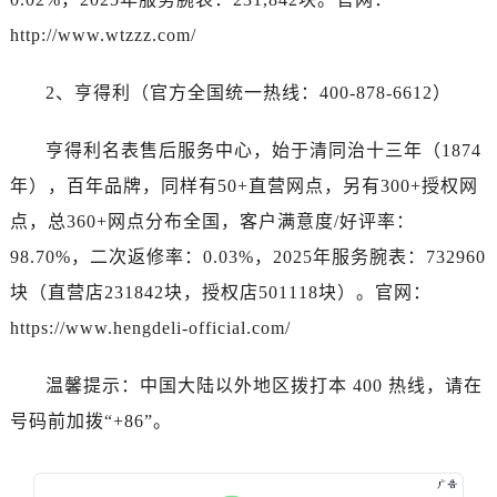
海南省儋州市儋州市那大镇兰洋北路卡地亚售后服务中心（需提前预约）
http://www.wtzzz.com/
海南省东方市八所镇解放西路卡地亚售后服务中心（需提前预约）
海南省琼海市嘉积镇东风路卡地亚售后服务中心（需提前预约）
2、亨得利（官方全国统一热线：400-878-6612）
海南省三沙市西沙区西沙群岛永兴岛北京路卡地亚售后服务中心（需提前预约）
海南省三亚市吉阳区迎宾路卡地亚售后服务中心（需提前预约）
亨得利名表售后服务中心，始于清同治十三年（1874
海南省万宁市万城镇解放路卡地亚售后服务中心（需提前预约）
年），百年品牌，同样有50+直营网点，另有300+授权网
海南省文昌市文城镇教育东路卡地亚售后服务中心（需提前预约）
点，总360+网点分布全国，客户满意度/好评率：
海南省五指山市通什镇三月三大道卡地亚售后服务中心（需提前预约）
98.70%，二次返修率：0.03%，2025年服务腕表：732960
香港特别行政区尖沙咀区油尖旺区广东道卡地亚售后服务中心（需提前预约）
香港特别行政区金钟区中西区金钟道卡地亚售后服务中心（需提前预约）
块（直营店231842块，授权店501118块）。官网：
香港特别行政区九龙区油尖旺区弥敦道卡地亚售后服务中心（需提前预约）
https://www.hengdeli-official.com/
香港特别行政区铜锣湾区湾仔区轩尼诗道卡地亚售后服务中心（需提前预约）
河南省安阳市文峰区解放大道卡地亚售后服务中心（需提前预约）
温馨提示：中国大陆以外地区拨打本 400 热线，请在
河南省鹤壁市淇滨区九州路卡地亚售后服务中心（需提前预约）
号码前加拨“+86”。
河南省济源市沁园街道济水大道卡地亚售后服务中心（需提前预约）
河南省焦作市解放区解放路卡地亚售后服务中心（需提前预约）