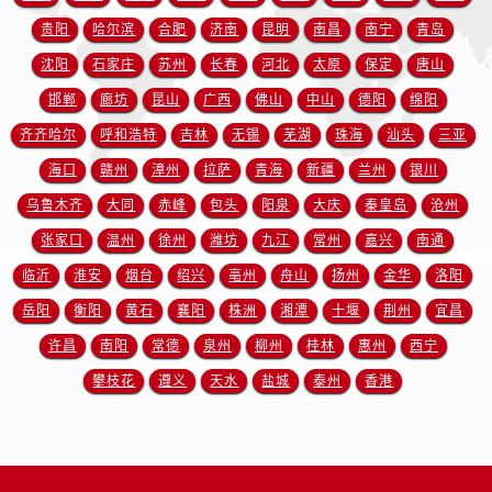
新疆维吾尔自治区北屯市团结路卡地亚售后服务中心（需提前预约）
贵阳
哈尔滨
合肥
济南
昆明
南昌
南宁
青岛
新疆维吾尔自治区博乐市博乐市北京路卡地亚售后服务中心（需提前预约）
沈阳
石家庄
苏州
长春
河北
太原
保定
唐山
新疆维吾尔自治区昌吉市延安北路卡地亚售后服务中心（需提前预约）
邯郸
廊坊
昆山
广西
佛山
中山
德阳
绵阳
新疆维吾尔自治区阜康市博峰路卡地亚售后服务中心（需提前预约）
新疆维吾尔自治区哈密市伊州区建国北路卡地亚售后服务中心（需提前预约）
齐齐哈尔
呼和浩特
吉林
无锡
芜湖
珠海
汕头
三亚
新疆维吾尔自治区和田市和田市北京西路卡地亚售后服务中心（需提前预约）
海口
赣州
漳州
拉萨
青海
新疆
兰州
银川
新疆维吾尔自治区胡杨河市胡杨河市胡杨路卡地亚售后服务中心（需提前预约）
乌鲁木齐
大同
赤峰
包头
阳泉
大庆
秦皇岛
沧州
新疆维吾尔自治区霍尔果斯市亚欧北路卡地亚售后服务中心（需提前预约）
张家口
温州
徐州
潍坊
九江
常州
嘉兴
南通
新疆维吾尔自治区喀什市解放北路卡地亚售后服务中心（需提前预约）
临沂
淮安
烟台
绍兴
亳州
舟山
扬州
金华
洛阳
新疆维吾尔自治区可克达拉市幸福路卡地亚售后服务中心（需提前预约）
岳阳
衡阳
黄石
襄阳
株洲
湘潭
十堰
荆州
宜昌
新疆维吾尔自治区克拉玛依市克拉玛依区友谊路卡地亚售后服务中心（需提前预约）
许昌
南阳
常德
泉州
柳州
桂林
惠州
西宁
新疆维吾尔自治区库车市库车市文化东路卡地亚售后服务中心（需提前预约）
新疆维吾尔自治区库尔勒市库尔勒市人民东路卡地亚售后服务中心（需提前预约）
攀枝花
遵义
天水
盐城
泰州
香港
新疆维吾尔自治区奎屯市团结西街卡地亚售后服务中心（需提前预约）
新疆维吾尔自治区昆玉市昆泉街卡地亚售后服务中心（需提前预约）
新疆维吾尔自治区沙湾市三道河子镇世纪大道南路卡地亚售后服务中心（需提前预约）