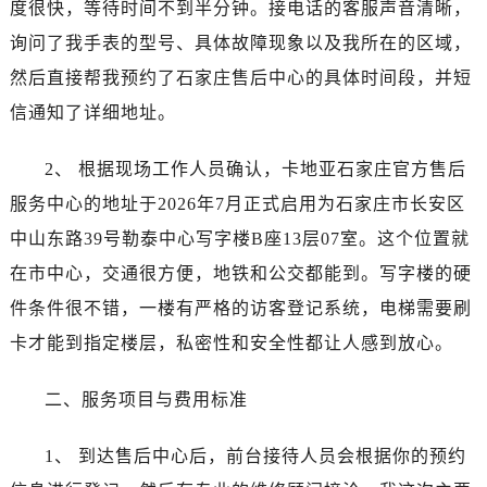
度很快，等待时间不到半分钟。接电话的客服声音清晰，
烟台市芝罘区胜利路139号万达金融中心A座907室（需提前预约）
长春市朝阳区西安大路727号中银大厦A座(旺进大厦)18层09室（需提前预约）
询问了我手表的型号、具体故障现象以及我所在的区域，
贵阳市南明区都司高架桥路33号亨特国际金融中心14楼14D（需提前预约）
然后直接帮我预约了石家庄售后中心的具体时间段，并短
昆明市盘龙区北京路928号同德昆明广场写字楼10层06室（需提前预约）
信通知了详细地址。
石家庄市长安区中山东路39号勒泰中心写字楼B座13层07室（需提前预约）
西安市碑林区南关正街88号华侨城长安国际中心E座6楼10室（需提前预约）
2、 根据现场工作人员确认，卡地亚石家庄官方售后
海口市龙华区金贸东路5号海口华润大厦B座17层1707室（需提前预约）
服务中心的地址于2026年7月正式启用为石家庄市长安区
唐山市路南区新华东道100号万达广场写字楼A座10层1002室（需提前预约）
中山东路39号勒泰中心写字楼B座13层07室。这个位置就
台州市椒江区东海大道1800号腾达中心东1幢20楼2002室（需提前预约）
在市中心，交通很方便，地铁和公交都能到。写字楼的硬
内蒙古自治区呼和浩特市玉泉区大学西街70号华润万象城写字楼（鄂尔多斯大厦）23层2326室（需提前预约）
件条件很不错，一楼有严格的访客登记系统，电梯需要刷
甘肃省兰州市七里河区西津西路16号兰州中心写字楼21层2102室（需提前预约）
卡才能到指定楼层，私密性和安全性都让人感到放心。
黑龙江省大庆市萨尔图区会战大街卡地亚售后服务中心（需提前预约）
黑龙江省鹤岗市向阳区红军路卡地亚售后服务中心（需提前预约）
二、服务项目与费用标准
黑龙江省黑河市爱辉区中央街卡地亚售后服务中心（需提前预约）
黑龙江省鸡西市鸡冠区红军路卡地亚售后服务中心（需提前预约）
1、 到达售后中心后，前台接待人员会根据你的预约
黑龙江省佳木斯市向阳区长安路卡地亚售后服务中心（需提前预约）