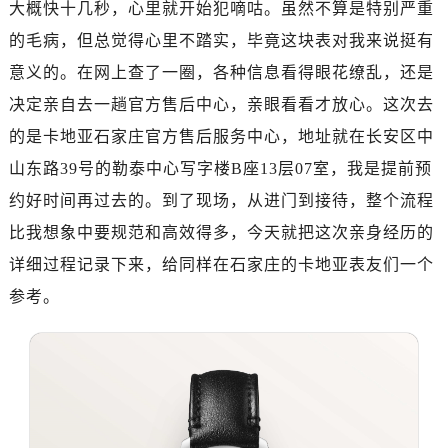
大概快十几秒，心里就开始犯嘀咕。虽然不算是特别严重
金华市金东区东市南街777号金华万达广场写字楼4号楼22层2209室（需提前预约）
绍兴市越城区胜利东路379号世茂天际中心写字楼8层805室（需提前预约）
的毛病，但总觉得心里不踏实，毕竟这块表对我来说挺有
嘉兴市南湖区广益路705号嘉兴世界贸易中心写字楼A座13层1304室（需提前预约）
意义的。在网上查了一圈，各种信息看得眼花缭乱，还是
南昌市红谷滩新区红谷中大道998号绿地双子塔（中央广场）A1座办公楼14层07室（需提前预约）
决定亲自去一趟官方售后中心，亲眼看看才放心。这次去
济南市历下区经十路11111号华润中心写字楼（万象城）15层1508室（需提前预约）
的是卡地亚石家庄官方售后服务中心，地址就在长安区中
广州市天河区天河路230号万菱汇国际中心写字楼A塔7层704室（需提前预约）
山东路39号的勒泰中心写字楼B座13层07室，我是提前预
广州市越秀区环市东路371-375号世界贸易中心大厦南塔写字楼15层07室（需提前预约）
约好时间再过去的。到了现场，从进门到接待，整个流程
深圳市罗湖区深南东路5001号华润大厦写字楼17层1701室（需提前预约）
比我想象中要规范和高效得多，今天就把这次亲身经历的
惠州市惠城区江北文昌一路7号华贸大厦写字楼1座30层05室（需提前预约）
厦门市思明区湖滨东路95号华润大厦写字楼B座11层1104室（需提前预约）
详细过程记录下来，给同样在石家庄的卡地亚表友们一个
福州市鼓楼区五四路128-1号恒力城写字楼15层03室（需提前预约）
参考。
成都市锦江区人民东路6号SAC东原中心写字楼24层2406B室（需提前预约）
重庆市江北区观音桥步行街2号融恒时代广场写字楼9层902室（需提前预约）
长沙市芙蓉区定王台街道建湘路393号世茂环球金融中心写字楼（芙蓉广场）10层13室（需提前预约）
郑州市二七区铭功路10号华润大厦写字楼29层2905室（需提前预约）
太原市迎泽区解放路15号亨得利名表服务中心（品牌授权店）3层整层（需提前预约）