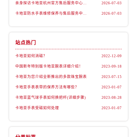
甘肃省庆阳市西峰区南大街卡地亚售后服务中心（需提前预约）
亲身探访卡地亚杭州官方售后服务中心｜网点地址与电话（2026年7月最新）
2026-07-03
甘肃省天水市秦州区民主路卡地亚售后服务中心（需提前预约）
卡地亚防水手表维修保养与售后服务中心权威公示（2026年7月最新）
2026-07-03
甘肃省武威市凉州区迎宾路卡地亚售后服务中心（需提前预约）
甘肃省张掖市甘州区民乐北路卡地亚售后服务中心（需提前预约）
宁夏回族自治区固原市原州区文化街卡地亚售后服务中心（需提前预约）
站点热门
宁夏回族自治区石嘴山市大武口区贺兰山路卡地亚售后服务中心（需提前预约）
宁夏回族自治区吴忠市利通区开元大道卡地亚售后服务中心（需提前预约）
卡地亚如何消磁？
2022-12-09
宁夏回族自治区银川市兴庆区新华东路97号新百中心C馆一层C1-18号商铺卡地亚售后服务中心（需提前预约）
中国新年特别版卡地亚腕表详细介绍！
2023-09-18
宁夏回族自治区中卫市沙坡头区鼓楼东街卡地亚售后服务中心（需提前预约）
卡地亚为您介绍全新推出的多款珠宝腕表
2023-07-15
青海省果洛藏族自治州玛沁县团结路卡地亚售后服务中心（需提前预约）
卡地亚手表表带的保养方法有哪些？
2023-01-07
青海省海北藏族自治州海晏县将军路卡地亚售后服务中心（需提前预约）
青海省海东市乐都区滨河路卡地亚售后服务中心（需提前预约）
卡地亚蓝气球手表如何换把杆(详细步骤)
2023-08-28
青海省海南藏族自治州共和县青海湖大街卡地亚售后服务中心（需提前预约）
卡地亚手表受磁如何处理
2023-01-07
青海省海西蒙古族藏族自治州德令哈市柴达木路卡地亚售后服务中心（需提前预约）
青海省黄南藏族自治州同仁市德合隆路卡地亚售后服务中心（需提前预约）
青海省西宁市城西区海湖新区西关大道卡地亚售后服务中心（需提前预约）