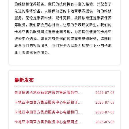
湖南省益阳市赫山区桃花仑路卡地亚售后服务中心（需提前预约）
的维修和保养服务。我们的技师拥有丰富的经验，并配备了
湖南省永州市冷水滩区永州大道与中兴路交叉口卡地亚售后服务中心（需提前预约）
先进的维修设备，以确保为您的卡地亚手表提供一流的维修
服务，无论是手表维修、配件更换、故障诊断还是手表保养
湖南省岳阳市岳阳楼区东茅岭路卡地亚售后服务中心（需提前预约）
等服务，我们都会用心对待，让您的手表焕发新生。我们的
湖南省张家界市永定区解放路卡地亚售后服务中心（需提前预约）
卡地亚售后服务网点遍布全国各地，为您提供便捷的卡地亚
湖南省长沙市芙蓉区建湘路393号世茂环球金融中心写字楼10层1013室卡地亚售后服务中心（需提前预约）
维修中心选择。如果您有任何问题或需要维修服务，请随时
湖南省株洲市芦淞区建设南路卡地亚售后服务中心（需提前预约）
联系我们的客服团队，我们将全力以赴为您提供专业的卡地
甘肃省白银市白银区北京路卡地亚售后服务中心（需提前预约）
亚手表维修保养服务。
甘肃省定西市安定区解放路卡地亚售后服务中心（需提前预约）
甘肃省敦煌市沙州镇阳关中路卡地亚售后服务中心（需提前预约）
甘肃省合作市人民街卡地亚售后服务中心（需提前预约）
最新发布
甘肃省嘉峪关市雄关区新华中路卡地亚售后服务中心（需提前预约）
甘肃省金昌市金川区北京路卡地亚售后服务中心（需提前预约）
亲身探访卡地亚石家庄官方售后服务中心｜最新地址与售后热线（2026年7月最新）
2026-07-03
甘肃省酒泉市肃州区西大街卡地亚售后服务中心（需提前预约）
卡地亚中国官方售后服务中心电话和详细维修地址实地考察报告_多信源验证（2026年7月最新）
2026-07-03
甘肃省临夏市城南街道团结路卡地亚售后服务中心（需提前预约）
卡地亚中国官方售后服务中心电话和门店地址实地考察报告+多信源验证（2026年7月最新）
2026-07-03
甘肃省陇南市武都区人民路卡地亚售后服务中心（需提前预约）
卡地亚中国官方售后服务中心全部网点地址电话实地考察报告+多信源验证（2026年7月最新）
2026-07-03
甘肃省平凉市崆峒区西大街卡地亚售后服务中心（需提前预约）