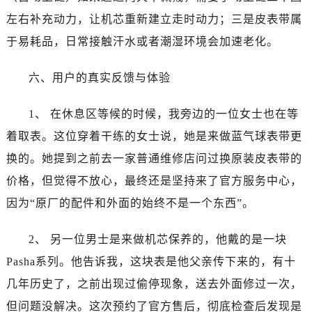
江苏省宿迁市宿城区西湖路卡地亚售后服务中心（需提前预约）
左右补充动力，让机芯重新建立走时动力；三是皮表带属
江苏省泰州市海陵区永定东路399号置地商务中心东塔（华润万象城）17层1706室卡地亚售后服务中心（需提前预约）
于易耗品，日常接触汗水或者潮湿环境会加速老化。
江苏省徐州市鼓楼区淮海东路29号苏宁广场IFC国际金融中心35层3508室卡地亚售后服务中心（需提前预约）
江苏省盐城市盐都区世纪大道5号盐城金融城写字楼1号楼16层1604室卡地亚售后服务中心（需提前预约）
六、用户的真实反馈与体验
江苏省扬州市邗江区国展路29号星耀天地写字楼1号楼18层1803室卡地亚售后服务中心（需提前预约）
江苏省镇江市京口区中山东路卡地亚售后服务中心（需提前预约）
1、 在休息区等候的时候，我旁边的一位女士也在等
江西省抚州市临川区赣东大道卡地亚售后服务中心（需提前预约）
着取表。这位穿着干练的女士说，她是来做蓝气球表带更
江西省赣州市章贡区文清路卡地亚售后服务中心（需提前预约）
换的。她提到之前去一家普通维修店问过换原装皮表带的
江西省吉安市吉州区井冈山大道卡地亚售后服务中心（需提前预约）
价格，但觉得不放心，最终还是坚持来了官方服务中心，
江西省景德镇市珠山区珠山中路卡地亚售后服务中心（需提前预约）
江西省九江市浔阳区浔阳路卡地亚售后服务中心（需提前预约）
因为“原厂的配件和外面的始终不是一个东西”。
江西省南昌市红谷滩新区红谷中大道998号绿地双子塔（中央广场）A1座办公楼14层1407室卡地亚售后服务中心（需提前预约）
2、 另一位男士是来做机芯保养的，他戴的是一块
江西省萍乡市安源区萍安北大道与康庄路交叉口卡地亚售后服务中心（需提前预约）
江西省上饶市信州区滨江西路卡地亚售后服务中心（需提前预约）
Pasha系列。他告诉我，这块表是他父亲传下来的，有十
江西省新余市渝水区北湖西路卡地亚售后服务中心（需提前预约）
几年历史了，之前出现过偷停现象，送去外面修过一次，
江西省宜春市袁州区中山中路卡地亚售后服务中心（需提前预约）
但问题没解决。这次预约了官方售后，彻底检查后发现是