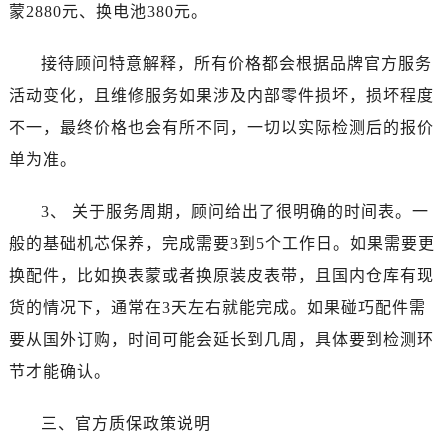
辽宁省本溪市平山区胜利路卡地亚售后服务中心（需提前预约）
蒙2880元、换电池380元。
辽宁省朝阳市双塔区新华路卡地亚售后服务中心（需提前预约）
接待顾问特意解释，所有价格都会根据品牌官方服务
辽宁省丹东市振兴区七经街卡地亚售后服务中心（需提前预约）
辽宁省抚顺市新抚区东一路卡地亚售后服务中心（需提前预约）
活动变化，且维修服务如果涉及内部零件损坏，损坏程度
辽宁省阜新市海州区解放大街卡地亚售后服务中心（需提前预约）
不一，最终价格也会有所不同，一切以实际检测后的报价
辽宁省葫芦岛市连山区中央路卡地亚售后服务中心（需提前预约）
单为准。
辽宁省锦州市古塔区中央大街卡地亚售后服务中心（需提前预约）
辽宁省辽阳市白塔区新运大街卡地亚售后服务中心（需提前预约）
3、 关于服务周期，顾问给出了很明确的时间表。一
辽宁省盘锦市兴隆台区石油大街卡地亚售后服务中心（需提前预约）
般的基础机芯保养，完成需要3到5个工作日。如果需要更
辽宁省铁岭市银州区南马路卡地亚售后服务中心（需提前预约）
换配件，比如换表蒙或者换原装皮表带，且国内仓库有现
辽宁省营口市站前区市府路与渤海大街交叉口卡地亚售后服务中心（需提前预约）
货的情况下，通常在3天左右就能完成。如果碰巧配件需
辽宁省沈阳市沈河区中街路137号亨得利名表维修授权店1楼卡地亚售后服务中心（需提前预约）
要从国外订购，时间可能会延长到几周，具体要到检测环
辽宁省沈阳市沈河区中街路83号亨得利名表维修授权店1楼卡地亚售后服务中心（需提前预约）
节才能确认。
北京市朝阳区建国门外大街甲6号华熙国际中心D座11层1102室卡地亚售后服务中心（需提前预约）
北京市东城区东长安街1号王府井东方广场W3座6层602室卡地亚售后服务中心（需提前预约）
三、官方质保政策说明
河北省保定市竞秀区朝阳北大街北国先天下卡地亚售后服务中心（需提前预约）