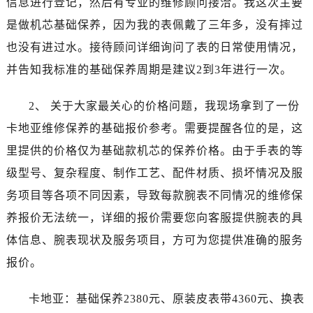
信息进行登记，然后有专业的维修顾问接洽。我这次主要
黑龙江省牡丹江市东安区太平路卡地亚售后服务中心（需提前预约）
是做机芯基础保养，因为我的表佩戴了三年多，没有摔过
黑龙江省七台河市桃山区大同街卡地亚售后服务中心（需提前预约）
黑龙江省齐齐哈尔市龙沙区龙华路卡地亚售后服务中心（需提前预约）
也没有进过水。接待顾问详细询问了表的日常使用情况，
黑龙江省双鸭山市尖山区新兴大街卡地亚售后服务中心（需提前预约）
并告知我标准的基础保养周期是建议2到3年进行一次。
黑龙江省绥化市北林区新华街与康庄路交叉口卡地亚售后服务中心（需提前预约）
黑龙江省伊春市伊美区通河路卡地亚售后服务中心（需提前预约）
2、 关于大家最关心的价格问题，我现场拿到了一份
吉林省白城市洮北区明仁南街卡地亚售后服务中心（需提前预约）
卡地亚维修保养的基础报价参考。需要提醒各位的是，这
吉林省白山市浑江区浑江大街卡地亚售后服务中心（需提前预约）
里提供的价格仅为基础款机芯的保养价格。由于手表的等
吉林省吉林市船营区河南街卡地亚售后服务中心（需提前预约）
级型号、复杂程度、制作工艺、配件材质、损坏情况及服
吉林省辽源市龙山区人民大街卡地亚售后服务中心（需提前预约）
务项目等各项不同因素，导致每款腕表不同情况的维修保
吉林省梅河口市新华街道梅河大街卡地亚售后服务中心（需提前预约）
养报价无法统一，详细的报价需要您向客服提供腕表的具
吉林省四平市铁东区紫气大路与南九经街交汇处卡地亚售后服务中心（需提前预约）
体信息、腕表现状及服务项目，方可为您提供准确的服务
吉林省松原市宁江区五环大街卡地亚售后服务中心（需提前预约）
吉林省通化市东昌区环通乡江南大街卡地亚售后服务中心（需提前预约）
报价。
吉林省延边市延吉市解放路卡地亚售后服务中心（需提前预约）
卡地亚：基础保养2380元、原装皮表带4360元、换表
辽宁省鞍山市铁东区站前街卡地亚售后服务中心（需提前预约）