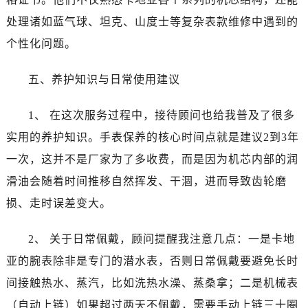
安徽省六安市金安区解放中路卡地亚售后服务中心（需提前预约）
处理诸如蓝气球、坦克、山度士等复杂表款维修中遇到的
安徽省马鞍山市雨山区湖南西路卡地亚售后服务中心（需提前预约）
个性化问题。
安徽省宿州市埇桥区人民中路卡地亚售后服务中心（需提前预约）
安徽省铜陵市铜官区石城大道卡地亚售后服务中心（需提前预约）
五、养护知识与日常使用建议
安徽省芜湖市镜湖区中山路步行街卡地亚售后服务中心（需提前预约）
安徽省宣城市宣州区叠嶂西路卡地亚售后服务中心（需提前预约）
1、 在这次服务过程中，接待顾问也给我普及了很多
福建省龙岩市新罗区九一南路卡地亚售后服务中心（需提前预约）
实用的养护知识。手表保养的核心时间点就是建议2到3年
福建省南平市建阳区人民西路卡地亚售后服务中心（需提前预约）
一次，这并不是厂家为了多收费，而是因为机芯内部的润
福建省宁德市蕉城区天湖东路卡地亚售后服务中心（需提前预约）
福建省莆田市城厢区霞林街道荔华东大道卡地亚售后服务中心（需提前预约）
滑油会随着时间推移自然挥发、干涸，进而导致齿轮磨
福建省三明市三元区东乾二路卡地亚售后服务中心（需提前预约）
损、走时误差变大。
福建省漳州市龙文区步港路卡地亚售后服务中心（需提前预约）
江苏省常州市新北区龙锦路1590号现代传媒中心5号楼10层1008室卡地亚售后服务中心（需提前预约）
2、 关于日常佩戴，顾问提醒我注意几点：一是卡地
江苏省淮安市清江浦区淮海北路卡地亚售后服务中心（需提前预约）
亚的腕表除非是专门的潜水表，否则日常佩戴要避免长时
江苏省连云港市海州区通灌北路卡地亚售后服务中心（需提前预约）
间接触热水、蒸汽，比如洗热水澡、蒸桑拿；二是机械表
江苏省南京市秦淮区中山南路1号南京中心22层22-C1-C3室卡地亚售后服务中心（需提前预约）
（自动上链）如果超过两天不佩戴，需要手动上链三十圈