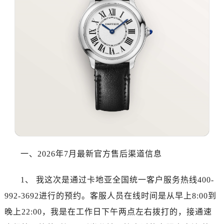
沈阳市沈河区中街路137号亨得利名表服务中心（品牌授权店）1层整层（需提前预约）
沈阳市沈河区中街路83号亨得利名表服务中心（品牌授权店）1层整层（需提前预约）
乌鲁木齐市天山区红山路26号时代广场（CCMALL）C座17层17-B（需提前预约）
温州市鹿城区锦绣路1067号置信广场10层1015室（需提前预约）
哈尔滨市道里区友谊西路600号富力中心T2座写字楼29层03室（需提前预约）
大连市中山区人民路15号国际金融大厦7层G室（需提前预约）
佛山市禅城区季华五路57号万科金融中心C座12层1205室（需提前预约）
东莞市东城街道鸿福东路1号民盈国贸中心T1写字楼9层907室（需提前预约）
无锡市梁溪区人民中路139号恒隆广场写字楼1座11层1104室（需提前预约）
南通市崇川区工农路57号圆融广场写字楼16层1603室（需提前预约）
苏州市苏州工业园区星港街199号苏州中心办公楼C座22层08室（需提前预约）
一、2026年7月最新官方售后渠道信息
武汉市江汉区解放大道686号世界贸易大厦38层09室（需提前预约）
南宁市青秀区金湖路59号地王大厦12楼1224室（需提前预约）
1、 我这次是通过卡地亚全国统一客户服务热线400-
合肥市蜀山区潜山路111号万象城华润大厦B座12楼03室（需提前预约）
992-3692进行的预约。客服人员在线时间是从早上8:00到
泉州市丰泽区宝洲路729号浦西万达中心写字楼A座7楼709室（需提前预约）
晚上22:00，我是在工作日下午两点左右拨打的，接通速
青岛市南区山东路6号华润大厦B座22层04室（需提前预约）