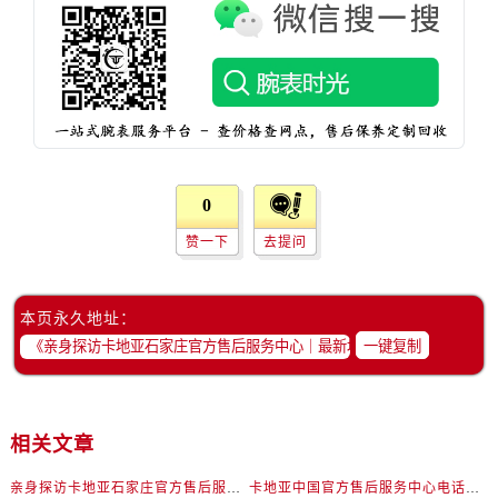
河南省开封市鼓楼区中山路卡地亚售后服务中心（需提前预约）
河南省洛阳市西工区中州中路与解放路交叉口卡地亚售后服务中心（需提前预约）
河南省漯河市源汇区交通路卡地亚售后服务中心（需提前预约）
河南省南阳市宛城区范蠡东路与南都路交叉口卡地亚售后服务中心（需提前预约）
河南省平顶山市卫东区建设路卡地亚售后服务中心（需提前预约）
河南省濮阳市大华龙区开州路绿城路交叉口卡地亚售后服务中心（需提前预约）
河南省三门峡市湖滨区和平路卡地亚售后服务中心（需提前预约）
0
河南省商丘市梁园区神火大道卡地亚售后服务中心（需提前预约）
赞一下
去提问
河南省新乡市红旗区人民路卡地亚售后服务中心（需提前预约）
河南省信阳市浉河区东方红大道卡地亚售后服务中心（需提前预约）
本页永久地址：
河南省许昌市魏都区建安大道与八龙路交叉口卡地亚售后服务中心（需提前预约）
一键复制
河南省郑州市二七区民主路10号华润大厦29层2905室卡地亚售后服务中心（需提前预约）
河南省周口市川汇区七一路卡地亚售后服务中心（需提前预约）
河南省驻马店市驿城区乐山大道与置地大道交叉口卡地亚售后服务中心（需提前预约）
相关文章
湖北省鄂州市鄂城区文星大道卡地亚售后服务中心（需提前预约）
湖北省黄冈市黄州区赤壁大道卡地亚售后服务中心（需提前预约）
亲身探访卡地亚石家庄官方售后服务中心｜最新地址与售后热线（2026年7月最新）
卡地亚中国官方售后服务中心电话和详细维修地址实地考察报告_多信源验证（2026年7月最新）