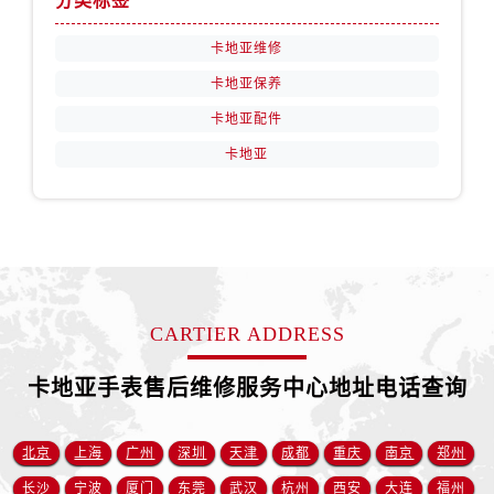
分类标签
青海省玉树藏族自治州结古镇胜利路卡地亚售后服务中心（需提前预约）
陕西省安康市汉滨区金州路卡地亚售后服务中心（需提前预约）
卡地亚维修
陕西省宝鸡市渭滨区经二路卡地亚售后服务中心（需提前预约）
卡地亚保养
陕西省汉中市汉台区北大街卡地亚售后服务中心（需提前预约）
卡地亚配件
陕西省商洛市商州区州城街卡地亚售后服务中心（需提前预约）
卡地亚
陕西省铜川市王益区红旗街卡地亚售后服务中心（需提前预约）
陕西省渭南市临渭区东风大街卡地亚售后服务中心（需提前预约）
陕西省咸阳市秦都区沣西新城统一西路与白马河路交汇处卡地亚售后服务中心（需提前预约）
陕西省延安市宝塔区中心街卡地亚售后服务中心（需提前预约）
陕西省榆林市榆阳区长兴路卡地亚售后服务中心（需提前预约）
新疆维吾尔自治区阿克苏市东大街卡地亚售后服务中心（需提前预约）
CARTIER ADDRESS
新疆维吾尔自治区阿拉尔市胜利大道卡地亚售后服务中心（需提前预约）
新疆维吾尔自治区阿拉山口市友好路卡地亚售后服务中心（需提前预约）
卡地亚手表售后维修服务中心地址电话查询
新疆维吾尔自治区阿勒泰市解放路卡地亚售后服务中心（需提前预约）
新疆维吾尔自治区阿图什市光明路卡地亚售后服务中心（需提前预约）
北京
上海
广州
深圳
天津
成都
重庆
南京
郑州
新疆维吾尔自治区白杨市军垦路卡地亚售后服务中心（需提前预约）
长沙
宁波
厦门
东莞
武汉
杭州
西安
大连
福州