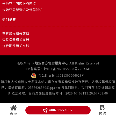
贵州省遵义市红花岗区共青大道与嵩山路交叉口卡地亚售后服务中心（需提前预约）
卡地亚中国区服务网点
四川省阿坝州市马尔康市团结街卡地亚售后服务中心（需提前预约）
卡地亚最新资讯及保养知识
四川省巴中市巴州区江北大道卡地亚售后服务中心（需提前预约）
热门标签
四川省成都市锦江区人民东路6号SAC东原中心24层2406B室卡地亚售后服务中心（需提前预约）
四川省达州市通川区中心广场、老车坝卡地亚售后服务中心（需提前预约）
查看维修相关文档
四川省德阳市旌阳区长江西路、南街卡地亚售后服务中心（需提前预约）
查看保养相关文档
四川省甘孜州市康定市情歌广场、箭炉街卡地亚售后服务中心（需提前预约）
查看配件相关文档
四川省广安市广安区建安南路卡地亚售后服务中心（需提前预约）
四川省广元市利州区老城南北街、东大街卡地亚售后服务中心（需提前预约）
版权所有
卡地亚官方售后服务中心
All Rights Reserved
四川省乐山市市中区嘉定中路卡地亚售后服务中心（需提前预约）
ICP备案号：
黔ICP备2025055598号-3
|
XML
四川省凉山州市西昌市大巷口下街卡地亚售后服务中心（需提前预约）
粤公网安备 11011306006028号
四川省泸州市江阳区治平路卡地亚售后服务中心（需提前预约）
如权利人或知情人士发现本站内容存在事实错误或涉及版权、名誉权等侵权问
题，请通过邮箱：2557628530@qq.com 与我们联系，我们将在收到通知后立
四川省眉山市东坡区三苏路卡地亚售后服务中心（需提前预约）
即依法处理。当前页面信息更新时间：2026-07-03T13:26:07+08:00
四川省绵阳市涪城区翠花街卡地亚售后服务中心（需提前预约）
四川省南充市高坪区江东大道卡地亚售后服务中心（需提前预约）


400-992-3692
四川省内江市东兴区汉安大道卡地亚售后服务中心（需提前预约）
首页
预约