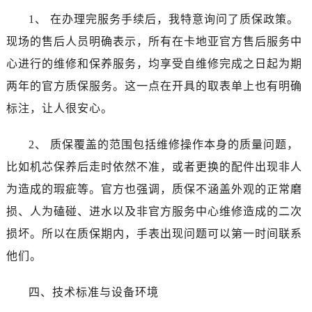
内蒙古自治区阿拉善盟市左旗土尔扈特大街卡地亚售后服务中心（需提前预约）
1、 在办理完服务手续后，我特意询问了质保政策。
内蒙古自治区巴彦淖尔市临河区新华街卡地亚售后服务中心（需提前预约）
现场的售后人员明确表示，所有在卡地亚官方售后服务中
内蒙古自治区包头市青山区幸福路甲3号王府井百货名表维修卡地亚售后服务中心（需提前预约）
心进行的维修和保养服务，均享受自维修完成之日起为期
内蒙古自治区赤峰市红山区哈达街卡地亚售后服务中心（需提前预约）
内蒙古自治区鄂尔多斯市东胜区伊金霍洛街卡地亚售后服务中心（需提前预约）
两年的官方质保服务。这一点在开具的取表单上也有明确
内蒙古自治区呼伦贝尔市海拉尔区中央街卡地亚售后服务中心（需提前预约）
标注，让人很安心。
内蒙古自治区通辽市科尔沁区明仁大街卡地亚售后服务中心（需提前预约）
内蒙古自治区乌海市海勃湾区人民南路卡地亚售后服务中心（需提前预约）
2、 质保覆盖的范围包括维修操作本身的质量问题，
内蒙古自治区乌兰察布市集宁区恩和大街卡地亚售后服务中心（需提前预约）
比如机芯保养后走时依然不准，或者更换的配件出现非人
内蒙古自治区锡林郭勒盟市锡林浩特市光明街与额尔敦路交叉口卡地亚售后服务中心（需提前预约）
为造成的瑕疵等。官方也强调，质保不涵盖外观的正常磨
内蒙古自治区兴安盟市乌兰浩特市兴安大街卡地亚售后服务中心（需提前预约）
损、人为磕碰、进水以及非官方服务中心维修造成的二次
山西省大同市平城区迎宾街卡地亚售后服务中心（需提前预约）
损坏。所以在质保期内，手表出现问题可以第一时间联系
山西省晋城市城区黄华街卡地亚售后服务中心（需提前预约）
他们。
山西省晋中市榆次区顺城街卡地亚售后服务中心（需提前预约）
山西省临汾市尧都区解放路卡地亚售后服务中心（需提前预约）
四、技术标准与设备环境
山西省吕梁市离石区永宁中路与建设街交叉口卡地亚售后服务中心（需提前预约）