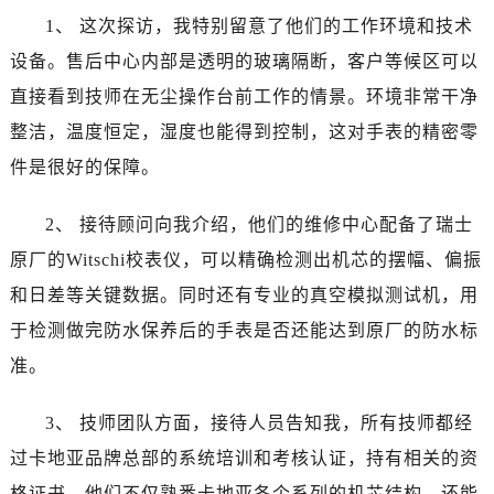
山西省朔州市朔城区怡西路与鄯阳西街交汇处卡地亚售后服务中心（需提前预约）
1、 这次探访，我特别留意了他们的工作环境和技术
山西省忻州市忻府区和平东街与七一南路交叉口卡地亚售后服务中心（需提前预约）
设备。售后中心内部是透明的玻璃隔断，客户等候区可以
山西省阳泉市郊区平阳东街与新城大道交叉口卡地亚售后服务中心（需提前预约）
直接看到技师在无尘操作台前工作的情景。环境非常干净
山西省运城市盐湖区河东街卡地亚售后服务中心（需提前预约）
整洁，温度恒定，湿度也能得到控制，这对手表的精密零
山西省长治市潞州区英雄中路卡地亚售后服务中心（需提前预约）
山西省太原市迎泽区迎泽街道解放路15号亨得利名表维修授权店3楼卡地亚售后服务中心（需提前预约）
件是很好的保障。
天津市和平区赤峰道136号天津国际金融中心26层2603室卡地亚售后服务中心（需提前预约）
2、 接待顾问向我介绍，他们的维修中心配备了瑞士
安徽省安庆市迎江区人民路卡地亚售后服务中心（需提前预约）
安徽省蚌埠市蚌山区淮河路卡地亚售后服务中心（需提前预约）
原厂的Witschi校表仪，可以精确检测出机芯的摆幅、偏振
安徽省亳州市谯城区魏武大道卡地亚售后服务中心（需提前预约）
和日差等关键数据。同时还有专业的真空模拟测试机，用
安徽省池州市贵池区长江路卡地亚售后服务中心（需提前预约）
于检测做完防水保养后的手表是否还能达到原厂的防水标
安徽省滁州市琅琊区南谯北路卡地亚售后服务中心（需提前预约）
准。
安徽省阜阳市颍州区颍州北路卡地亚售后服务中心（需提前预约）
安徽省淮北市相山区淮海路卡地亚售后服务中心（需提前预约）
3、 技师团队方面，接待人员告知我，所有技师都经
安徽省淮南市田家庵区国庆中路卡地亚售后服务中心（需提前预约）
过卡地亚品牌总部的系统培训和考核认证，持有相关的资
安徽省黄山市屯溪区黄山西路卡地亚售后服务中心（需提前预约）
格证书。他们不仅熟悉卡地亚各个系列的机芯结构，还能