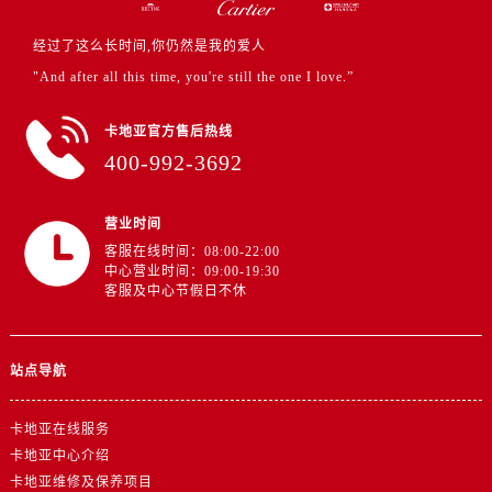
新疆维吾尔自治区石河子市北二路卡地亚售后服务中心（需提前预约）
新疆维吾尔自治区双河市光明路卡地亚售后服务中心（需提前预约）
经过了这么长时间,你仍然是我的爱人
新疆维吾尔自治区塔城市塔城地区闻琴路卡地亚售后服务中心（需提前预约）
"And after all this time, you're still the one I love.”
新疆维吾尔自治区铁门关市兴疆路卡地亚售后服务中心（需提前预约）
新疆维吾尔自治区图木舒克市图木舒克市中兴街卡地亚售后服务中心（需提前预约）
卡地亚官方售后热线
400-992-3692
新疆维吾尔自治区吐鲁番市高昌区文化中路文化中路卡地亚售后服务中心（需提前预约）
新疆维吾尔自治区乌苏市乌鲁木齐北路卡地亚售后服务中心（需提前预约）
新疆维吾尔自治区五家渠市长征西街卡地亚售后服务中心（需提前预约）
营业时间
客服在线时间：08:00-22:00
新疆维吾尔自治区新星市东风路卡地亚售后服务中心（需提前预约）
中心营业时间：09:00-19:30
新疆维吾尔自治区伊宁市解放西路卡地亚售后服务中心（需提前预约）
客服及中心节假日不休
贵州省安顺市西秀区中华南路卡地亚售后服务中心（需提前预约）
贵州省毕节市七星关区松山路卡地亚售后服务中心（需提前预约）
站点导航
贵州省六盘水市钟山区钟山大道卡地亚售后服务中心（需提前预约）
贵州省黔东南苗族侗族自治州凯里市北京西路卡地亚售后服务中心（需提前预约）
卡地亚在线服务
贵州省黔西南布依族苗族自治州兴义市大道与桔香路交汇处卡地亚售后服务中心（需提前预约）
卡地亚中心介绍
贵州省铜仁市碧江区民主路卡地亚售后服务中心（需提前预约）
卡地亚维修及保养项目