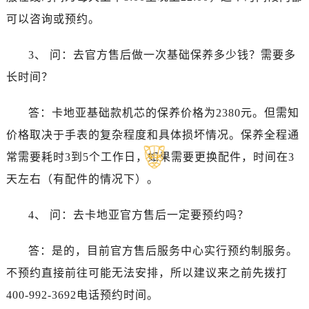
浙江省湖州市吴兴区劳动路卡地亚售后服务中心（需提前预约）
可以咨询或预约。
浙江省嘉兴市南湖区广益路705号嘉兴世界贸易中心A座13层1304室卡地亚售后服务中心（需提前预约）
浙江省金华市金东区东市南街777号金华万达广场4号楼22楼2209室卡地亚售后服务中心（需提前预约）
3、 问：去官方售后做一次基础保养多少钱？需要多
浙江省丽水市莲都区解放街卡地亚售后服务中心（需提前预约）
长时间？
浙江省宁波市江北区大闸南路500号来福士广场办公楼20层2009室卡地亚售后服务中心（需提前预约）
浙江省衢州市柯城区上街卡地亚售后服务中心（需提前预约）
答：卡地亚基础款机芯的保养价格为2380元。但需知
浙江省绍兴市越城区胜利东路379号世茂天际中心写字楼8层805室卡地亚售后服务中心（需提前预约）
价格取决于手表的复杂程度和具体损坏情况。保养全程通
浙江省舟山市定海区解放东路卡地亚售后服务中心（需提前预约）
常需要耗时3到5个工作日，如果需要更换配件，时间在3
澳门特别行政区大堂区议事亭前地（新马路）卡地亚售后服务中心（需提前预约）
天左右（有配件的情况下）。
澳门特别行政区风顺堂区南湾大马路卡地亚售后服务中心（需提前预约）
澳门特别行政区花地玛堂区关闸广场卡地亚售后服务中心（需提前预约）
4、 问：去卡地亚官方售后一定要预约吗？
澳门特别行政区花王堂区大三巴商圈卡地亚售后服务中心（需提前预约）
澳门特别行政区嘉模堂区官也街卡地亚售后服务中心（需提前预约）
答：是的，目前官方售后服务中心实行预约制服务。
澳门省路氹城市金光大道卡地亚售后服务中心（需提前预约）
不预约直接前往可能无法安排，所以建议来之前先拨打
澳门特别行政区望德堂区塔石广场卡地亚售后服务中心（需提前预约）
400-992-3692电话预约时间。
福建省福州市鼓楼区五四路128-1号恒力城写字楼15层03室卡地亚售后服务中心（需提前预约）