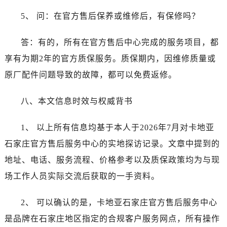
福建省厦门市思明区湖滨东路95号万象城华润大厦B座11层1104室卡地亚售后服务中心（需提前预约）
5、 问：在官方售后保养或维修后，有保修吗？
广东省潮州市潮安区新风路与潮汕路交汇处卡地亚售后服务中心（需提前预约）
广东省广州市天河区天河路230号万菱汇国际中心A塔7层704室卡地亚售后服务中心（需提前预约）
答：有的，所有在官方售后中心完成的服务项目，都
广东省广州市越秀区环市东路371-375号世界贸易中心大厦南塔15层1507室卡地亚售后服务中心（需提前预约）
享有为期2年的官方质保服务。质保期内，因维修质量或
广东省河源市源城区越王大道卡地亚售后服务中心（需提前预约）
原厂配件问题导致的故障，都可以免费返修。
广东省惠州市惠城区江北文昌一路7号华贸大厦1座30层3005室卡地亚售后服务中心（需提前预约）
广东省江门市蓬江区广场西路卡地亚售后服务中心（需提前预约）
八、本文信息时效与权威背书
广东省揭阳市榕城进贤门步行街卡地亚售后服务中心（需提前预约）
广东省茂名市电白区水东街道迎宾大道卡地亚售后服务中心（需提前预约）
1、 以上所有信息均基于本人于2026年7月对卡地亚
广东省梅州市梅江区金燕大道卡地亚售后服务中心（需提前预约）
石家庄官方售后服务中心的实地探访记录。文章中提到的
广东省清远市清城区湖西路卡地亚售后服务中心（需提前预约）
地址、电话、服务流程、价格参考以及质保政策均为与现
广东省汕头市龙湖区长平路卡地亚售后服务中心（需提前预约）
广东省汕尾市城区香洲街道园林社区翠园街卡地亚售后服务中心（需提前预约）
场工作人员实际交流后获取的一手资料。
广东省韶关市武江区芙蓉新区与老城中心交汇处卡地亚售后服务中心（需提前预约）
2、 可以确认的是，卡地亚石家庄官方售后服务中心
广东省深圳市罗湖区深南东路5001号华润大厦17层1701室卡地亚售后服务中心（需提前预约）
广东省阳江市江城区东风一路卡地亚售后服务中心（需提前预约）
是品牌在石家庄地区指定的合规客户服务网点，所有操作