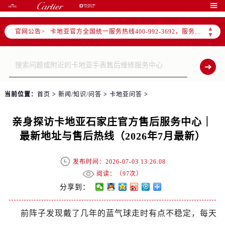
2026年7月卡地亚全国官方售后客户服务热线：400-992-3692

卡地亚官方全国统一服务热线400-992-3692，服务覆盖中国大陆、香港、澳门、台湾全部区域（非大陆需加拨“+86”）
▲
官网公告>
2026年7月卡地亚售后服务中心最新网点地址：
▼
北京市东城区东长安街1号东方广场写字楼W3座6层602室（需提前预约）
北京市朝阳区建国门外大街甲6号华熙国际中心写字楼D座11层1102室（需提前预约）
天津市和平区赤峰道136号天津国际金融中心写字楼26层2603室（需提前预约）
上海市徐汇区虹桥路3号港汇中心写字楼2座37层3705室（需提前预约）
当前位置：
首页
>
新闻/知识/问答
>
卡地亚问答
>
上海市黄浦区南京东路299号宏伊国际广场写字楼8层806室（需提前预约）
南京市秦淮区中山南路1号（新街口）南京中心写字楼22层C1-1室（需提前预约）
亲身探访卡地亚石家庄官方售后服务中心｜
常州市新北区龙锦路1590号现代传媒中心写字楼5号楼10层1008室（需提前预约）
最新地址与售后热线（2026年7月最新）
徐州市鼓楼区淮海东路29号苏宁广场IFC国际金融中心写字楼35层3508室（需提前预约）
扬州市邗江区国展路29号星耀天地写字楼1号楼18层1803室（需提前预约）
发布时间：2026-07-03 13:26:08
盐城市盐都区世纪大道5号盐城金融城写字楼1号楼16层1604室（需提前预约）
阅读：（
97次）
泰州市海陵区永定东路399号置地商务中心东塔写字楼（华润万象城）17层1706室（需提前预约）
分享到：
宁波市江北区大闸南路500号来福士广场办公楼20层2009室（需提前预约）
前阵子发现戴了几年的蓝气球走时有点不稳定，每天
杭州市上城区钱江路1366号华润大厦写字楼A座5层503-5室（需提前预约）