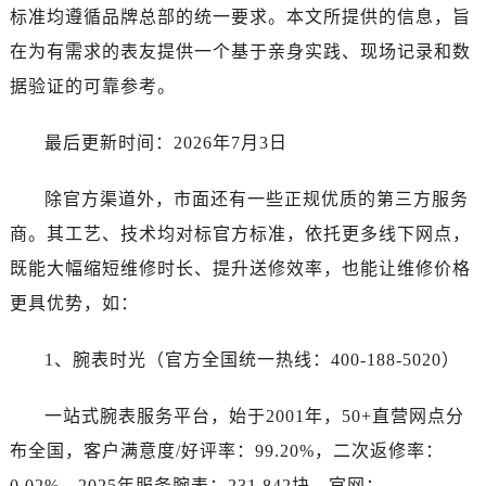
广东省云浮市云城区金山路卡地亚售后服务中心（需提前预约）
标准均遵循品牌总部的统一要求。本文所提供的信息，旨
广东省湛江市赤坎区观海北路卡地亚售后服务中心（需提前预约）
在为有需求的表友提供一个基于亲身实践、现场记录和数
广东省肇庆市端州区信安大道与砚都大道交汇处卡地亚售后服务中心（需提前预约）
据验证的可靠参考。
广西壮族自治区百色市右江区中山二路卡地亚售后服务中心（需提前预约）
广西壮族自治区北海市海城区北京路卡地亚售后服务中心（需提前预约）
最后更新时间：2026年7月3日
广西壮族自治区崇左市江州区石景林街道友谊大道与丽川路交汇处卡地亚售后服务中心（需提前预约）
广西壮族自治区防城港市港口区金花茶大道卡地亚售后服务中心（需提前预约）
除官方渠道外，市面还有一些正规优质的第三方服务
广西壮族自治区贵港市港北区港城街道布山大道与仙衣路交叉口卡地亚售后服务中心（需提前预约）
商。其工艺、技术均对标官方标准，依托更多线下网点，
广西壮族自治区桂林市秀峰区红岭路卡地亚售后服务中心（需提前预约）
既能大幅缩短维修时长、提升送修效率，也能让维修价格
广西壮族自治区河池市金城江区金城江街道朝阳路卡地亚售后服务中心（需提前预约）
更具优势，如：
广西壮族自治区贺州市八步区城东街道灵峰南路卡地亚售后服务中心（需提前预约）
广西壮族自治区来宾市兴宾区桂中大道卡地亚售后服务中心（需提前预约）
1、腕表时光（官方全国统一热线：400-188-5020）
广西壮族自治区柳州市城中区中山中路卡地亚售后服务中心（需提前预约）
广西壮族自治区钦州市钦南区金海湾东大街卡地亚售后服务中心（需提前预约）
一站式腕表服务平台，始于2001年，50+直营网点分
广西壮族自治区梧州市万秀区龙湖镇高旺路卡地亚售后服务中心（需提前预约）
布全国，客户满意度/好评率：99.20%，二次返修率：
广西壮族自治区玉林市玉州区金玉路卡地亚售后服务中心（需提前预约）
0.02%，2025年服务腕表：231,842块。官网：