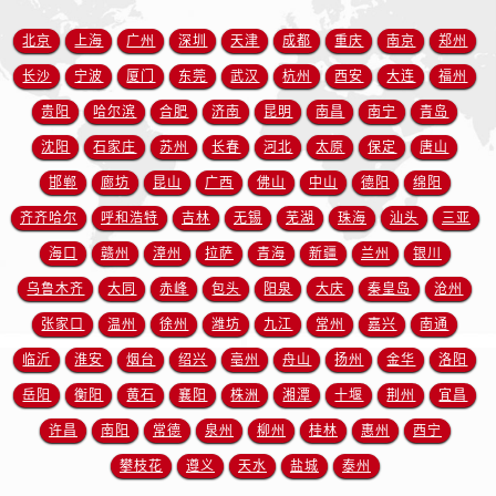
北京
上海
广州
深圳
天津
成都
重庆
南京
郑州
长沙
宁波
厦门
东莞
武汉
杭州
西安
大连
福州
贵阳
哈尔滨
合肥
济南
昆明
南昌
南宁
青岛
沈阳
石家庄
苏州
长春
河北
太原
保定
唐山
邯郸
廊坊
昆山
广西
佛山
中山
德阳
绵阳
齐齐哈尔
呼和浩特
吉林
无锡
芜湖
珠海
汕头
三亚
海口
赣州
漳州
拉萨
青海
新疆
兰州
银川
乌鲁木齐
大同
赤峰
包头
阳泉
大庆
秦皇岛
沧州
张家口
温州
徐州
潍坊
九江
常州
嘉兴
南通
临沂
淮安
烟台
绍兴
亳州
舟山
扬州
金华
洛阳
岳阳
衡阳
黄石
襄阳
株洲
湘潭
十堰
荆州
宜昌
许昌
南阳
常德
泉州
柳州
桂林
惠州
西宁
攀枝花
遵义
天水
盐城
泰州