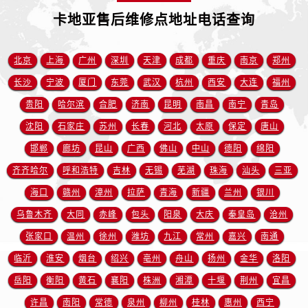
卡地亚售后维修点地址电话查询
北京
上海
广州
深圳
天津
成都
重庆
南京
郑州
长沙
宁波
厦门
东莞
武汉
杭州
西安
大连
福州
贵阳
哈尔滨
合肥
济南
昆明
南昌
南宁
青岛
沈阳
石家庄
苏州
长春
河北
太原
保定
唐山
邯郸
廊坊
昆山
广西
佛山
中山
德阳
绵阳
齐齐哈尔
呼和浩特
吉林
无锡
芜湖
珠海
汕头
三亚
海口
赣州
漳州
拉萨
青海
新疆
兰州
银川
乌鲁木齐
大同
赤峰
包头
阳泉
大庆
秦皇岛
沧州
张家口
温州
徐州
潍坊
九江
常州
嘉兴
南通
临沂
淮安
烟台
绍兴
亳州
舟山
扬州
金华
洛阳
岳阳
衡阳
黄石
襄阳
株洲
湘潭
十堰
荆州
宜昌
许昌
南阳
常德
泉州
柳州
桂林
惠州
西宁