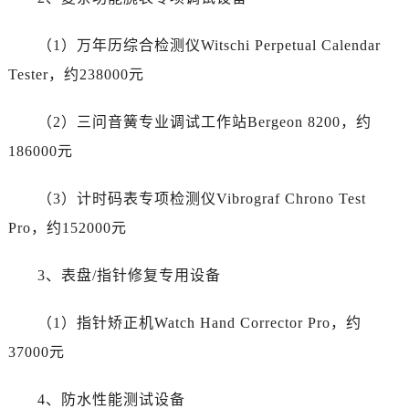
新疆维吾尔自治区阿勒泰市解放路卡地亚售后服务中心（需提前预约）
新疆维吾尔自治区阿图什市光明路卡地亚售后服务中心（需提前预约）
（1）万年历综合检测仪Witschi Perpetual Calendar
新疆维吾尔自治区白杨市军垦路卡地亚售后服务中心（需提前预约）
Tester，约238000元
新疆维吾尔自治区北屯市团结路卡地亚售后服务中心（需提前预约）
新疆维吾尔自治区博乐市博乐市北京路卡地亚售后服务中心（需提前预约）
（2）三问音簧专业调试工作站Bergeon 8200，约
新疆维吾尔自治区昌吉市延安北路卡地亚售后服务中心（需提前预约）
186000元
新疆维吾尔自治区阜康市博峰路卡地亚售后服务中心（需提前预约）
新疆维吾尔自治区哈密市伊州区建国北路卡地亚售后服务中心（需提前预约）
（3）计时码表专项检测仪Vibrograf Chrono Test
新疆维吾尔自治区和田市和田市北京西路卡地亚售后服务中心（需提前预约）
Pro，约152000元
新疆维吾尔自治区胡杨河市胡杨河市胡杨路卡地亚售后服务中心（需提前预约）
新疆维吾尔自治区霍尔果斯市亚欧北路卡地亚售后服务中心（需提前预约）
3、表盘/指针修复专用设备
新疆维吾尔自治区喀什市解放北路卡地亚售后服务中心（需提前预约）
新疆维吾尔自治区可克达拉市幸福路卡地亚售后服务中心（需提前预约）
（1）指针矫正机Watch Hand Corrector Pro，约
新疆维吾尔自治区克拉玛依市克拉玛依区友谊路卡地亚售后服务中心（需提前预约）
37000元
新疆维吾尔自治区库车市库车市文化东路卡地亚售后服务中心（需提前预约）
新疆维吾尔自治区库尔勒市库尔勒市人民东路卡地亚售后服务中心（需提前预约）
4、防水性能测试设备