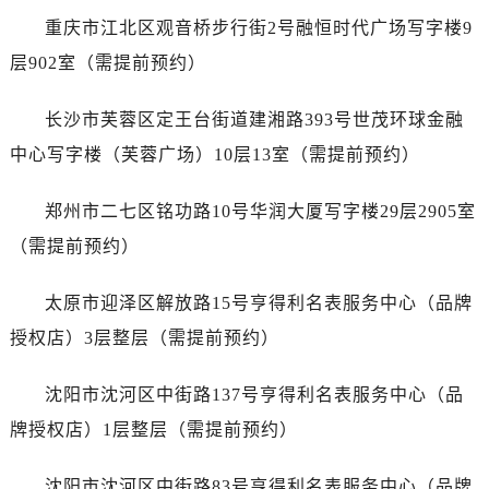
江苏省淮安市清江浦区淮海北路卡地亚售后服务中心（需提前预约）
重庆市江北区观音桥步行街2号融恒时代广场写字楼9
江苏省连云港市海州区通灌北路卡地亚售后服务中心（需提前预约）
层902室（需提前预约）
江苏省南京市秦淮区中山南路1号南京中心22层22-C1-C3室卡地亚售后服务中心（需提前预约）
江苏省宿迁市宿城区西湖路卡地亚售后服务中心（需提前预约）
长沙市芙蓉区定王台街道建湘路393号世茂环球金融
江苏省泰州市海陵区永定东路399号置地商务中心东塔（华润万象城）17层1706室卡地亚售后服务中心（需提前预约）
中心写字楼（芙蓉广场）10层13室（需提前预约）
江苏省徐州市鼓楼区淮海东路29号苏宁广场IFC国际金融中心35层3508室卡地亚售后服务中心（需提前预约）
江苏省盐城市盐都区世纪大道5号盐城金融城写字楼1号楼16层1604室卡地亚售后服务中心（需提前预约）
郑州市二七区铭功路10号华润大厦写字楼29层2905室
江苏省扬州市邗江区国展路29号星耀天地写字楼1号楼18层1803室卡地亚售后服务中心（需提前预约）
（需提前预约）
江苏省镇江市京口区中山东路卡地亚售后服务中心（需提前预约）
江西省抚州市临川区赣东大道卡地亚售后服务中心（需提前预约）
太原市迎泽区解放路15号亨得利名表服务中心（品牌
江西省赣州市章贡区文清路卡地亚售后服务中心（需提前预约）
授权店）3层整层（需提前预约）
江西省吉安市吉州区井冈山大道卡地亚售后服务中心（需提前预约）
江西省景德镇市珠山区珠山中路卡地亚售后服务中心（需提前预约）
沈阳市沈河区中街路137号亨得利名表服务中心（品
江西省九江市浔阳区浔阳路卡地亚售后服务中心（需提前预约）
牌授权店）1层整层（需提前预约）
江西省南昌市红谷滩新区红谷中大道998号绿地双子塔（中央广场）A1座办公楼14层1407室卡地亚售后服务中心（需提前预约）
江西省萍乡市安源区萍安北大道与康庄路交叉口卡地亚售后服务中心（需提前预约）
沈阳市沈河区中街路83号亨得利名表服务中心（品牌