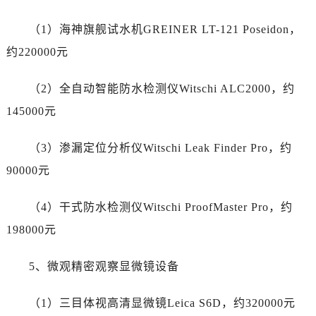
新疆维吾尔自治区奎屯市团结西街卡地亚售后服务中心（需提前预约）
新疆维吾尔自治区昆玉市昆泉街卡地亚售后服务中心（需提前预约）
（1）海神旗舰试水机GREINER LT-121 Poseidon，
新疆维吾尔自治区沙湾市三道河子镇世纪大道南路卡地亚售后服务中心（需提前预约）
约220000元
新疆维吾尔自治区石河子市北二路卡地亚售后服务中心（需提前预约）
新疆维吾尔自治区双河市光明路卡地亚售后服务中心（需提前预约）
（2）全自动智能防水检测仪Witschi ALC2000，约
新疆维吾尔自治区塔城市塔城地区闻琴路卡地亚售后服务中心（需提前预约）
145000元
新疆维吾尔自治区铁门关市兴疆路卡地亚售后服务中心（需提前预约）
新疆维吾尔自治区图木舒克市图木舒克市中兴街卡地亚售后服务中心（需提前预约）
（3）渗漏定位分析仪Witschi Leak Finder Pro，约
新疆维吾尔自治区吐鲁番市高昌区文化中路文化中路卡地亚售后服务中心（需提前预约）
90000元
新疆维吾尔自治区乌苏市乌鲁木齐北路卡地亚售后服务中心（需提前预约）
新疆维吾尔自治区五家渠市长征西街卡地亚售后服务中心（需提前预约）
（4）干式防水检测仪Witschi ProofMaster Pro，约
新疆维吾尔自治区新星市东风路卡地亚售后服务中心（需提前预约）
198000元
新疆维吾尔自治区伊宁市解放西路卡地亚售后服务中心（需提前预约）
贵州省安顺市西秀区中华南路卡地亚售后服务中心（需提前预约）
5、微观精密观察显微镜设备
贵州省毕节市七星关区松山路卡地亚售后服务中心（需提前预约）
贵州省六盘水市钟山区钟山大道卡地亚售后服务中心（需提前预约）
（1）三目体视高清显微镜Leica S6D，约320000元