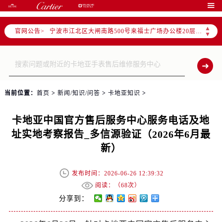
泰州市海陵区永定东路399号置地商务中心东塔写字楼（华润万象城）17层1706室（需提前预约）

宁波市江北区大闸南路500号来福士广场办公楼20层2009室（需提前预约）
▲
官网公告>
杭州市上城区钱江路1366号华润大厦写字楼A座5层503-5室（需提前预约）
▼
金华市金东区东市南街777号金华万达广场写字楼4号楼22层2209室（需提前预约）
绍兴市越城区胜利东路379号世茂天际中心写字楼8层805室（需提前预约）
嘉兴市南湖区广益路705号嘉兴世界贸易中心写字楼A座13层1304室（需提前预约）
南昌市红谷滩新区红谷中大道998号绿地双子塔（中央广场）A1座办公楼14层07室（需提前预约）
当前位置：
首页
>
新闻/知识/问答
>
卡地亚知识
>
济南市历下区经十路11111号华润中心写字楼（万象城）15层1508室（需提前预约）
广州市天河区天河路230号万菱汇国际中心写字楼A塔7层704室（需提前预约）
卡地亚中国官方售后服务中心服务电话及地
广州市越秀区环市东路371-375号世界贸易中心大厦南塔写字楼15层07室（需提前预约）
址实地考察报告_多信源验证（2026年6月最
深圳市罗湖区深南东路5001号华润大厦写字楼17层1701室（需提前预约）
新）
惠州市惠城区江北文昌一路7号华贸大厦写字楼1座30层05室（需提前预约）
厦门市思明区湖滨东路95号华润大厦写字楼B座11层1104室（需提前预约）
发布时间：2026-06-26 12:39:32
福州市鼓楼区五四路128-1号恒力城写字楼15层03室（需提前预约）
阅读：（
68次）
成都市锦江区人民东路6号SAC东原中心写字楼24层2406B室（需提前预约）
分享到：
重庆市江北区观音桥步行街2号融恒时代广场写字楼9层902室（需提前预约）