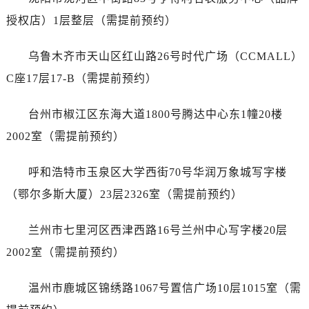
江西省上饶市信州区滨江西路卡地亚售后服务中心（需提前预约）
授权店）1层整层（需提前预约）
江西省新余市渝水区北湖西路卡地亚售后服务中心（需提前预约）
江西省宜春市袁州区中山中路卡地亚售后服务中心（需提前预约）
乌鲁木齐市天山区红山路26号时代广场（CCMALL）
江西省鹰潭市月湖区胜利东路卡地亚售后服务中心（需提前预约）
C座17层17-B（需提前预约）
山东省德州市德城区东风中路卡地亚售后服务中心（需提前预约）
山东省东营市东营区济南路卡地亚售后服务中心（需提前预约）
台州市椒江区东海大道1800号腾达中心东1幢20楼
山东省济南市历下区经十路11111号华润中心写字楼（万象城）15层1508室卡地亚售后服务中心（需提前预约）
2002室（需提前预约）
山东省济宁市任城区太白楼路卡地亚售后服务中心（需提前预约）
山东省莱芜市文化南路8号银座商城名表维修一楼名表维修卡地亚售后服务中心（需提前预约）
呼和浩特市玉泉区大学西街70号华润万象城写字楼
山东省临沂市兰山区解放路卡地亚售后服务中心（需提前预约）
（鄂尔多斯大厦）23层2326室（需提前预约）
山东省日照市东港区烟台路卡地亚售后服务中心（需提前预约）
山东省泰安市泰山区财源街道泰山大街卡地亚售后服务中心（需提前预约）
兰州市七里河区西津西路16号兰州中心写字楼20层
山东省威海市环翠区新威海路89号振华商厦一楼名表维修卡地亚售后服务中心（需提前预约）
2002室（需提前预约）
山东省潍坊市奎文区东风东街卡地亚售后服务中心（需提前预约）
山东省枣庄市滕州市北辛路与善国路交叉口卡地亚售后服务中心（需提前预约）
温州市鹿城区锦绣路1067号置信广场10层1015室（需
山东省淄博市张店区金晶大道卡地亚售后服务中心（需提前预约）