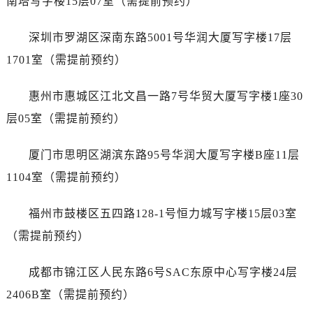
南塔写字楼15层07室（需提前预约）
安徽省淮北市相山区淮海路卡地亚售后服务中心（需提前预约）
安徽省淮南市田家庵区国庆中路卡地亚售后服务中心（需提前预约）
深圳市罗湖区深南东路5001号华润大厦写字楼17层
安徽省黄山市屯溪区黄山西路卡地亚售后服务中心（需提前预约）
1701室（需提前预约）
安徽省六安市金安区解放中路卡地亚售后服务中心（需提前预约）
安徽省马鞍山市雨山区湖南西路卡地亚售后服务中心（需提前预约）
惠州市惠城区江北文昌一路7号华贸大厦写字楼1座30
安徽省宿州市埇桥区人民中路卡地亚售后服务中心（需提前预约）
层05室（需提前预约）
安徽省铜陵市铜官区石城大道卡地亚售后服务中心（需提前预约）
安徽省芜湖市镜湖区中山路步行街卡地亚售后服务中心（需提前预约）
厦门市思明区湖滨东路95号华润大厦写字楼B座11层
安徽省宣城市宣州区叠嶂西路卡地亚售后服务中心（需提前预约）
1104室（需提前预约）
福建省龙岩市新罗区九一南路卡地亚售后服务中心（需提前预约）
福建省南平市建阳区人民西路卡地亚售后服务中心（需提前预约）
福州市鼓楼区五四路128-1号恒力城写字楼15层03室
福建省宁德市蕉城区天湖东路卡地亚售后服务中心（需提前预约）
（需提前预约）
福建省莆田市城厢区霞林街道荔华东大道卡地亚售后服务中心（需提前预约）
福建省三明市三元区东乾二路卡地亚售后服务中心（需提前预约）
成都市锦江区人民东路6号SAC东原中心写字楼24层
福建省漳州市龙文区步港路卡地亚售后服务中心（需提前预约）
2406B室（需提前预约）
江苏省常州市新北区龙锦路1590号现代传媒中心5号楼10层1008室卡地亚售后服务中心（需提前预约）