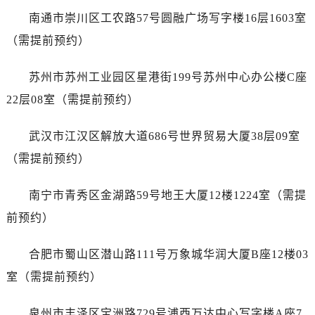
澳门省路氹城市金光大道卡地亚售后服务中心（需提前预约）
南通市崇川区工农路57号圆融广场写字楼16层1603室
澳门特别行政区望德堂区塔石广场卡地亚售后服务中心（需提前预约）
（需提前预约）
福建省福州市鼓楼区五四路128-1号恒力城写字楼15层03室卡地亚售后服务中心（需提前预约）
福建省厦门市思明区湖滨东路95号万象城华润大厦B座11层1104室卡地亚售后服务中心（需提前预约）
苏州市苏州工业园区星港街199号苏州中心办公楼C座
广东省潮州市潮安区新风路与潮汕路交汇处卡地亚售后服务中心（需提前预约）
22层08室（需提前预约）
广东省广州市天河区天河路230号万菱汇国际中心A塔7层704室卡地亚售后服务中心（需提前预约）
广东省广州市越秀区环市东路371-375号世界贸易中心大厦南塔15层1507室卡地亚售后服务中心（需提前预约）
武汉市江汉区解放大道686号世界贸易大厦38层09室
广东省河源市源城区越王大道卡地亚售后服务中心（需提前预约）
（需提前预约）
广东省惠州市惠城区江北文昌一路7号华贸大厦1座30层3005室卡地亚售后服务中心（需提前预约）
广东省江门市蓬江区广场西路卡地亚售后服务中心（需提前预约）
南宁市青秀区金湖路59号地王大厦12楼1224室（需提
广东省揭阳市榕城进贤门步行街卡地亚售后服务中心（需提前预约）
前预约）
广东省茂名市电白区水东街道迎宾大道卡地亚售后服务中心（需提前预约）
广东省梅州市梅江区金燕大道卡地亚售后服务中心（需提前预约）
合肥市蜀山区潜山路111号万象城华润大厦B座12楼03
广东省清远市清城区湖西路卡地亚售后服务中心（需提前预约）
室（需提前预约）
广东省汕头市龙湖区长平路卡地亚售后服务中心（需提前预约）
广东省汕尾市城区香洲街道园林社区翠园街卡地亚售后服务中心（需提前预约）
泉州市丰泽区宝洲路729号浦西万达中心写字楼A座7