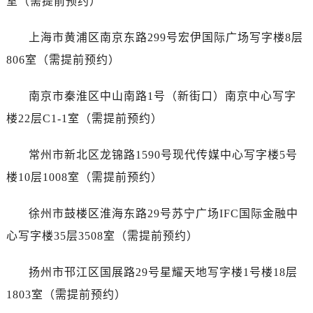
室（需提前预约）
吉林省通化市东昌区环通乡江南大街卡地亚售后服务中心（需提前预约）
吉林省延边市延吉市解放路卡地亚售后服务中心（需提前预约）
上海市黄浦区南京东路299号宏伊国际广场写字楼8层
辽宁省鞍山市铁东区站前街卡地亚售后服务中心（需提前预约）
806室（需提前预约）
辽宁省本溪市平山区胜利路卡地亚售后服务中心（需提前预约）
辽宁省朝阳市双塔区新华路卡地亚售后服务中心（需提前预约）
南京市秦淮区中山南路1号（新街口）南京中心写字
辽宁省丹东市振兴区七经街卡地亚售后服务中心（需提前预约）
楼22层C1-1室（需提前预约）
辽宁省抚顺市新抚区东一路卡地亚售后服务中心（需提前预约）
辽宁省阜新市海州区解放大街卡地亚售后服务中心（需提前预约）
常州市新北区龙锦路1590号现代传媒中心写字楼5号
辽宁省葫芦岛市连山区中央路卡地亚售后服务中心（需提前预约）
楼10层1008室（需提前预约）
辽宁省锦州市古塔区中央大街卡地亚售后服务中心（需提前预约）
辽宁省辽阳市白塔区新运大街卡地亚售后服务中心（需提前预约）
徐州市鼓楼区淮海东路29号苏宁广场IFC国际金融中
辽宁省盘锦市兴隆台区石油大街卡地亚售后服务中心（需提前预约）
心写字楼35层3508室（需提前预约）
辽宁省铁岭市银州区南马路卡地亚售后服务中心（需提前预约）
辽宁省营口市站前区市府路与渤海大街交叉口卡地亚售后服务中心（需提前预约）
扬州市邗江区国展路29号星耀天地写字楼1号楼18层
辽宁省沈阳市沈河区中街路137号亨得利名表维修授权店1楼卡地亚售后服务中心（需提前预约）
1803室（需提前预约）
辽宁省沈阳市沈河区中街路83号亨得利名表维修授权店1楼卡地亚售后服务中心（需提前预约）