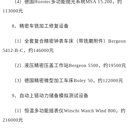
（4）德国Horotec多功能抛光系统MSA 15.200，约
云南省保山市隆阳区正阳路卡地亚售后服务中心（需提前预约）
云南省楚雄彝族自治州楚雄市鹿城南路卡地亚售后服务中心（需提前预约）
113000元
云南省大理白族自治州大理市建设路卡地亚售后服务中心（需提前预约）
8、精密车铣加工修复设备
云南省德宏傣族景颇族自治州芒市团结大街卡地亚售后服务中心（需提前预约）
云南省迪庆藏族自治州香格里拉市长征大道卡地亚售后服务中心（需提前预约）
（1）全套复合精密钟表车床（带铣磨附件）Bergeon
云南省红河哈尼族彝族自治州蒙自市天马路卡地亚售后服务中心（需提前预约）
5412-B-C，约146000元
云南省丽江市古城区七星街卡地亚售后服务中心（需提前预约）
云南省临沧市临翔区世纪路卡地亚售后服务中心（需提前预约）
（2）液压精密压盖工作站Bergeon 5500，约19500元
云南省怒江傈僳族自治州泸水市人民路卡地亚售后服务中心（需提前预约）
云南省普洱市思茅区振兴大道卡地亚售后服务中心（需提前预约）
（3）德国精密微型加工车床Boley 50，约122000元
云南省曲靖市麒麟区学府路卡地亚售后服务中心（需提前预约）
云南省文山壮族苗族自治州文山市东风路卡地亚售后服务中心（需提前预约）
9、自动上链动力储备模拟测试设备
云南省西双版纳傣族自治州景洪市宣慰大道卡地亚售后服务中心（需提前预约）
云南省玉溪市红塔区南北大街卡地亚售后服务中心（需提前预约）
（1）恒温多功能摇表仪Witschi Watch Wind 800，约
云南省昭通市昭阳区青年路卡地亚售后服务中心（需提前预约）
216000元
重庆市江北区观音桥步行街2号融恒时代广场9层902室卡地亚售后服务中心（需提前预约）