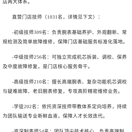
店两大体系。
直营门店技师（1031名，详情见下文）：
-初级技师309名：负责腕表基础养护、外观翻新、常
规检测及简单故障维修，保障门店基础服务标准化落地。
-中级技师256名：可独立完成机芯拆装、调校、保养
及中度故障修复，是门店核心服务骨干。
-高级技师210名：擅长高端腕表、复杂功能机芯调校
与疑难故障、老旧腕表修复，专攻高阶精密维修业务。
-学徒202名：依托资深技师带教体系定向培养，持续
为团队输送专业新鲜血液，保障人才长效迭代。
-资深制表师54名：团队顶尖技术核心，负责高端制