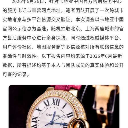
2026年6月26日，针对卡地亚中国官方售后服务中心
长沙市芙蓉区定王台街道建湘路393号世茂环球金融中心写字楼（芙蓉广场）10层13室（需提前预约）
的服务电话与直营网点地址，笔者团队开展了一次跨城市
郑州市二七区铭功路10号华润大厦写字楼29层2905室（需提前预约）
太原市迎泽区解放路15号亨得利名表服务中心（品牌授权店）3层整层（需提前预约）
实地考察与多平台信源交叉验证。本次调查以卡地亚中国
沈阳市沈河区中街路137号亨得利名表服务中心（品牌授权店）1层整层（需提前预约）
官网公示信息为基准，随机抽取北京、上海两座城市的官
沈阳市沈河区中街路83号亨得利名表服务中心（品牌授权店）1层整层（需提前预约）
方售后服务中心进行亲身探访，同时通过权威媒体平台、
乌鲁木齐市天山区红山路26号时代广场（CCMALL）C座17层17-B（需提前预约）
用户评价社区、地图服务商等多信源核对所有联络信息的
温州市鹿城区锦绣路1067号置信广场10层1015室（需提前预约）
准确性与时效性。以下报告内容均来源于2026年6月最新
哈尔滨市道里区友谊西路600号富力中心T2座写字楼29层03室（需提前预约，营业时间：8:30-18:30）
数据，所有描述均基于本人与团队成员的真实体验和公开
大连市中山区人民路15号国际金融大厦7层G室（需提前预约）
可查的记录。
佛山市禅城区季华五路57号万科金融中心C座12层1205室（需提前预约）
东莞市东城街道鸿福东路1号民盈国贸中心T1写字楼9层907室（需提前预约）
无锡市梁溪区人民中路139号恒隆广场写字楼1座11层1104室（需提前预约）
南通市崇川区工农路57号圆融广场写字楼16层1603室（需提前预约）
苏州市苏州工业园区星港街199号苏州中心办公楼C座22层08室（需提前预约）
武汉市江汉区解放大道686号世界贸易大厦38层09室（需提前预约）
南宁市青秀区金湖路59号地王大厦12楼1224室（需提前预约）