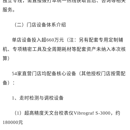
独立专线，需直接拨打本统一热线获取售后、咨询等相关
甘肃省临夏市城南街道团结路卡地亚售后服务中心（需提前预约）
服务。
甘肃省陇南市武都区人民路卡地亚售后服务中心（需提前预约）
甘肃省平凉市崆峒区西大街卡地亚售后服务中心（需提前预约）
（二）门店设备体系介绍
甘肃省庆阳市西峰区南大街卡地亚售后服务中心（需提前预约）
甘肃省天水市秦州区民主路卡地亚售后服务中心（需提前预约）
单店设备投入超660万元（注：另有配套专用定制辅
甘肃省武威市凉州区迎宾路卡地亚售后服务中心（需提前预约）
机、专项精密工具及全周期耗材等配套资产未纳入本次核
甘肃省张掖市甘州区民乐北路卡地亚售后服务中心（需提前预约）
算）
宁夏回族自治区固原市原州区文化街卡地亚售后服务中心（需提前预约）
宁夏回族自治区石嘴山市大武口区贺兰山路卡地亚售后服务中心（需提前预约）
54家直营门店均配备核心设备（其他授权门店按需配
宁夏回族自治区吴忠市利通区开元大道卡地亚售后服务中心（需提前预约）
备）：
宁夏回族自治区银川市兴庆区新华东路97号新百中心C馆一层C1-18号商铺卡地亚售后服务中心（需提前预约）
宁夏回族自治区中卫市沙坡头区鼓楼东街卡地亚售后服务中心（需提前预约）
1、走时检测与调校设备
青海省果洛藏族自治州玛沁县团结路卡地亚售后服务中心（需提前预约）
青海省海北藏族自治州海晏县将军路卡地亚售后服务中心（需提前预约）
（1）超高精度天文台校表仪Vibrograf S-3000，约
青海省海东市乐都区滨河路卡地亚售后服务中心（需提前预约）
180000元
青海省海南藏族自治州共和县青海湖大街卡地亚售后服务中心（需提前预约）