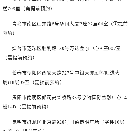
广东省韶关市武江区芙蓉新区与老城中心交汇处卡地亚售后服务中心（需提前预约）
楼709室（需提前预约）
广东省深圳市罗湖区深南东路5001号华润大厦17层1701室卡地亚售后服务中心（需提前预约）
广东省阳江市江城区东风一路卡地亚售后服务中心（需提前预约）
青岛市南区山东路6号华润大厦B座22层04室（需提前
广东省云浮市云城区金山路卡地亚售后服务中心（需提前预约）
预约）
广东省湛江市赤坎区观海北路卡地亚售后服务中心（需提前预约）
广东省肇庆市端州区信安大道与砚都大道交汇处卡地亚售后服务中心（需提前预约）
烟台市芝罘区胜利路139号万达金融中心A座907室
广西壮族自治区百色市右江区中山二路卡地亚售后服务中心（需提前预约）
（需提前预约）
广西壮族自治区北海市海城区北京路卡地亚售后服务中心（需提前预约）
广西壮族自治区崇左市江州区石景林街道友谊大道与丽川路交汇处卡地亚售后服务中心（需提前预约）
长春市朝阳区西安大路727号中银大厦A座(旺进大
广西壮族自治区防城港市港口区金花茶大道卡地亚售后服务中心（需提前预约）
厦)18层09室（需提前预约）
广西壮族自治区贵港市港北区港城街道布山大道与仙衣路交叉口卡地亚售后服务中心（需提前预约）
广西壮族自治区桂林市秀峰区红岭路卡地亚售后服务中心（需提前预约）
贵阳市南明区都司高架桥路33号亨特国际金融中心14
广西壮族自治区河池市金城江区金城江街道朝阳路卡地亚售后服务中心（需提前预约）
楼14D（需提前预约）
广西壮族自治区贺州市八步区城东街道灵峰南路卡地亚售后服务中心（需提前预约）
广西壮族自治区来宾市兴宾区桂中大道卡地亚售后服务中心（需提前预约）
昆明市盘龙区北京路928号同德昆明广场写字楼10层
广西壮族自治区柳州市城中区中山中路卡地亚售后服务中心（需提前预约）