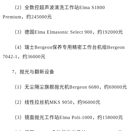
四川省绵阳市涪城区翠花街卡地亚售后服务中心（需提前预约）
（2）全数控超声波清洗工作站Elma S1800
四川省南充市高坪区江东大道卡地亚售后服务中心（需提前预约）
Premium，约245000元
四川省内江市东兴区汉安大道卡地亚售后服务中心（需提前预约）
四川省攀枝花市东区三线大道北段卡地亚售后服务中心（需提前预约）
（3）德国Elma Elmasonic Select 900，约192000元
四川省遂宁市船山区香林南路卡地亚售后服务中心（需提前预约）
四川省雅安市雨城区熊猫大道卡地亚售后服务中心（需提前预约）
（4）瑞士Bergeon保养专用精密工作台机组Bergeon
四川省宜宾市翠屏区长翠路卡地亚售后服务中心（需提前预约）
7042-1，约36000元
四川省资阳市雁江区滨江大道一段与和平南路卡地亚售后服务中心（需提前预约）
四川省自贡市自流井区华商北路卡地亚售后服务中心（需提前预约）
7、抛光与翻新设备
西藏自治区阿里地区噶尔县北京西路卡地亚售后服务中心（需提前预约）
西藏自治区昌都市卡若区昌都西路卡地亚售后服务中心（需提前预约）
（1）无尘隔尘旗舰抛光机Bergeon 6680，约69000元
西藏自治区拉萨市城关区北京中路卡地亚售后服务中心（需提前预约）
西藏自治区林芝市巴宜区广东路卡地亚售后服务中心（需提前预约）
（2）线性拉丝机MKS 9050，约96000元
西藏自治区那曲市色尼区浙江西路卡地亚售后服务中心（需提前预约）
西藏自治区日喀则市桑珠孜区上海中路卡地亚售后服务中心（需提前预约）
（3）镜面抛光工作站Elma Poli-1000，约158000元
西藏自治区山南市乃东区湖北大道卡地亚售后服务中心（需提前预约）