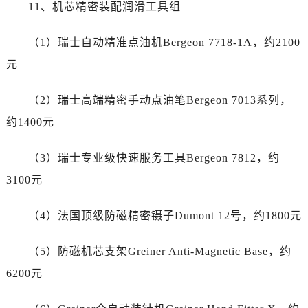
贵州省贵阳市南明区都司高架桥路33号亨特国际金融中心14楼14D卡地亚售后服务中心（需提前预约）
11、机芯精密装配润滑工具组
云南省昆明市盘龙区北京路928号同德昆明广场写字楼10层06室卡地亚售后服务中心（需提前预约）
（1）瑞士自动精准点油机Bergeon 7718-1A，约2100
河北省石家庄市长安区中山东路39号勒泰中心写字楼B座13层07室卡地亚售后服务中心（需提前预约）
陕西省西安市碑林区南关正街88号华侨城长安国际中心E座6楼10室卡地亚售后服务中心（需提前预约）
元
海南省海口市龙华区金贸东路5号海口华润大厦B座17层1707室卡地亚售后服务中心（需提前预约）
（2）瑞士高端精密手动点油笔Bergeon 7013系列，
河北省唐山市路南区新华东道100号万达广场写字楼A座10层1002室卡地亚售后服务中心（需提前预约）
台州市椒江区东海大道1800号腾达中心东1幢20楼2002室卡地亚售后服务中心（需提前预约）
约1400元
呼和浩特市玉泉区大学西街70号华润万象城写字楼（鄂尔多斯大厦）23层2326室卡地亚售后服务中心（需提前预约）
（3）瑞士专业级快速服务工具Bergeon 7812，约
兰州市七里河区西津西路16号兰州中心写字楼21层2102室卡地亚售后服务中心（需提前预约）
节假日正常营业！
3100元
（4）法国顶级防磁精密镊子Dumont 12号，约1800元
（5）防磁机芯支架Greiner Anti-Magnetic Base，约
6200元