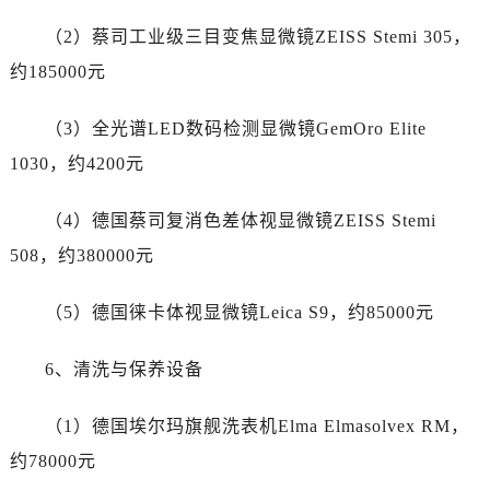
贵州省黔东南苗族侗族自治州凯里市北京西路卡地亚售后服务中心（需提前预约）
（2）蔡司工业级三目变焦显微镜ZEISS Stemi 305，
贵州省黔西南布依族苗族自治州兴义市大道与桔香路交汇处卡地亚售后服务中心（需提前预约）
贵州省铜仁市碧江区民主路卡地亚售后服务中心（需提前预约）
约185000元
贵州省遵义市红花岗区共青大道与嵩山路交叉口卡地亚售后服务中心（需提前预约）
（3）全光谱LED数码检测显微镜GemOro Elite
四川省阿坝州市马尔康市团结街卡地亚售后服务中心（需提前预约）
四川省巴中市巴州区江北大道卡地亚售后服务中心（需提前预约）
1030，约4200元
四川省成都市锦江区人民东路6号SAC东原中心24层2406B室卡地亚售后服务中心（需提前预约）
（4）德国蔡司复消色差体视显微镜ZEISS Stemi
四川省达州市通川区中心广场、老车坝卡地亚售后服务中心（需提前预约）
四川省德阳市旌阳区长江西路、南街卡地亚售后服务中心（需提前预约）
508，约380000元
四川省甘孜州市康定市情歌广场、箭炉街卡地亚售后服务中心（需提前预约）
（5）德国徕卡体视显微镜Leica S9，约85000元
四川省广安市广安区建安南路卡地亚售后服务中心（需提前预约）
四川省广元市利州区老城南北街、东大街卡地亚售后服务中心（需提前预约）
6、清洗与保养设备
四川省乐山市市中区嘉定中路卡地亚售后服务中心（需提前预约）
四川省凉山州市西昌市大巷口下街卡地亚售后服务中心（需提前预约）
（1）德国埃尔玛旗舰洗表机Elma Elmasolvex RM，
四川省泸州市江阳区治平路卡地亚售后服务中心（需提前预约）
约78000元
四川省眉山市东坡区三苏路卡地亚售后服务中心（需提前预约）