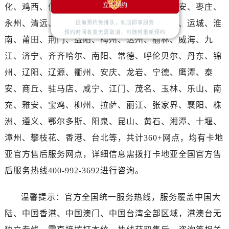
湖南省娄底市娄星区长青街卡地亚售后服务中心（需提前预约）
立即预约
化、鸡西、佳木斯、黑河、连云港、阜阳、吉安、枣庄、
湖南省邵阳市双清区东风路卡地亚售后服务中心（需提前预约）
永州、清远、揭阳、梧州、渭南、延安、长治、运城、淮
提前预约免排队，到店即享服务
湖南省湘潭市雨湖区莲城大道卡地亚售后服务中心（需提前预约）
预约时间有变无需取消，可随时重新预约
南、莆田、荆门、益阳、梅州、达州、榆林、威海、九
湖南省益阳市赫山区桃花仑路卡地亚售后服务中心（需提前预约）
江、济宁、齐齐哈尔、南阳、常德、呼伦贝尔、丹东、锦
湖南省永州市冷水滩区永州大道与中兴路交叉口卡地亚售后服务中心（需提前预约）
州、辽阳、辽源、衢州、安庆、龙岩、宁德、鹰潭、泰
湖南省岳阳市岳阳楼区东茅岭路卡地亚售后服务中心（需提前预约）
安、商丘、驻马店、咸宁、江门、茂名、玉林、乐山、南
湖南省张家界市永定区解放路卡地亚售后服务中心（需提前预约）
湖南省长沙市芙蓉区建湘路393号世茂环球金融中心写字楼10层1013室卡地亚售后服务中心（需提前预约）
充、雅安、宝鸡、柳州、拉萨、丽江、张家界、襄阳、株
湖南省株洲市芦淞区建设南路卡地亚售后服务中心（需提前预约）
洲、遵义、鄂尔多斯、阳泉、昆山、黄石、湘潭、十堰、
甘肃省白银市白银区北京路卡地亚售后服务中心（需提前预约）
漳州、攀枝花、香港、台北等，共计360+网点，均有卡地
甘肃省定西市安定区解放路卡地亚售后服务中心（需提前预约）
亚官方售后服务网点，详细信息需拨打卡地亚全国官方售
甘肃省敦煌市沙州镇阳关中路卡地亚售后服务中心（需提前预约）
后服务热线400-992-3692进行咨询。
甘肃省合作市人民街卡地亚售后服务中心（需提前预约）
甘肃省嘉峪关市雄关区新华中路卡地亚售后服务中心（需提前预约）
温馨提示：官方全国统一服务热线，服务覆盖中国大
甘肃省金昌市金川区北京路卡地亚售后服务中心（需提前预约）
陆、中国香港、中国澳门、中国台湾全部区域，港澳台无
甘肃省酒泉市肃州区西大街卡地亚售后服务中心（需提前预约）