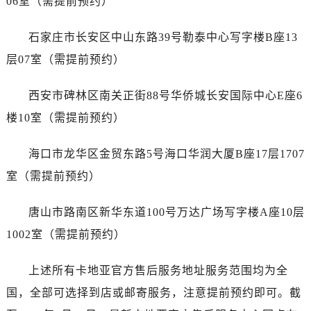
06室（需提前预约）
广西壮族自治区钦州市钦南区金海湾东大街卡地亚售后服务中心（需提前预约）
广西壮族自治区梧州市万秀区龙湖镇高旺路卡地亚售后服务中心（需提前预约）
石家庄市长安区中山东路39号勒泰中心写字楼B座13
广西壮族自治区玉林市玉州区金玉路卡地亚售后服务中心（需提前预约）
层07室（需提前预约）
海南省儋州市儋州市那大镇兰洋北路卡地亚售后服务中心（需提前预约）
海南省东方市八所镇解放西路卡地亚售后服务中心（需提前预约）
西安市碑林区南关正街88号华侨城长安国际中心E座6
海南省琼海市嘉积镇东风路卡地亚售后服务中心（需提前预约）
楼10室（需提前预约）
海南省三沙市西沙区西沙群岛永兴岛北京路卡地亚售后服务中心（需提前预约）
海南省三亚市吉阳区迎宾路卡地亚售后服务中心（需提前预约）
海口市龙华区金贸东路5号海口华润大厦B座17层1707
海南省万宁市万城镇解放路卡地亚售后服务中心（需提前预约）
室（需提前预约）
海南省文昌市文城镇教育东路卡地亚售后服务中心（需提前预约）
海南省五指山市通什镇三月三大道卡地亚售后服务中心（需提前预约）
唐山市路南区新华东道100号万达广场写字楼A座10层
香港特别行政区尖沙咀区油尖旺区广东道卡地亚售后服务中心（需提前预约）
1002室（需提前预约）
香港特别行政区金钟区中西区金钟道卡地亚售后服务中心（需提前预约）
香港特别行政区九龙区油尖旺区弥敦道卡地亚售后服务中心（需提前预约）
上述所有卡地亚官方售后服务地址服务范围均为全
香港特别行政区铜锣湾区湾仔区轩尼诗道卡地亚售后服务中心（需提前预约）
国，全部可选择到店或邮寄服务，注意提前预约即可。截
河南省安阳市文峰区解放大道卡地亚售后服务中心（需提前预约）