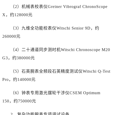
青海省海西蒙古族藏族自治州德令哈市柴达木路卡地亚售后服务中心（需提前预约）
（2）机械表校表仪Greiner Vibrograf ChronoScope
青海省黄南藏族自治州同仁市德合隆路卡地亚售后服务中心（需提前预约）
X，约128000元
青海省西宁市城西区海湖新区西关大道卡地亚售后服务中心（需提前预约）
青海省玉树藏族自治州结古镇胜利路卡地亚售后服务中心（需提前预约）
（3）九维全功能校表仪Witschi Senior 9D，约
陕西省安康市汉滨区金州路卡地亚售后服务中心（需提前预约）
260000元
陕西省宝鸡市渭滨区经二路卡地亚售后服务中心（需提前预约）
陕西省汉中市汉台区北大街卡地亚售后服务中心（需提前预约）
（4）二十通道同步测时机Witschi Chronoscope M20
陕西省商洛市商州区州城街卡地亚售后服务中心（需提前预约）
G3，约380000元
陕西省铜川市王益区红旗街卡地亚售后服务中心（需提前预约）
陕西省渭南市临渭区东风大街卡地亚售后服务中心（需提前预约）
（5）石英腕表全频段石英精度测试仪Witschi Q-Test
陕西省咸阳市秦都区沣西新城统一西路与白马河路交汇处卡地亚售后服务中心（需提前预约）
Pro，约140000元
陕西省延安市宝塔区中心街卡地亚售后服务中心（需提前预约）
陕西省榆林市榆阳区长兴路卡地亚售后服务中心（需提前预约）
（6）钟表专用激光摆轮干涉仪CSEM Optimum
新疆维吾尔自治区阿克苏市东大街卡地亚售后服务中心（需提前预约）
150，约750000元
新疆维吾尔自治区阿拉尔市胜利大道卡地亚售后服务中心（需提前预约）
新疆维吾尔自治区阿拉山口市友好路卡地亚售后服务中心（需提前预约）
2、复杂功能腕表专项调试设备