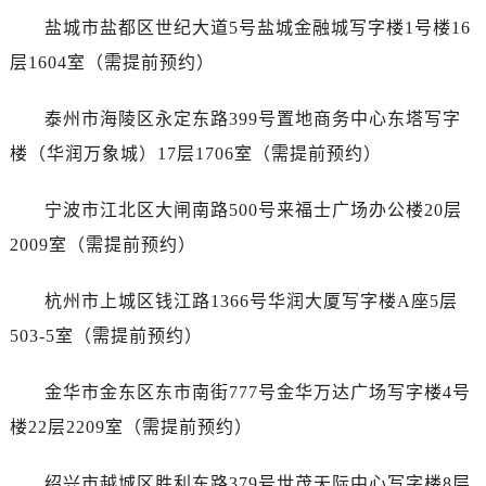
北京市朝阳区建国门外大街甲6号华熙国际中心D座11层1102室卡地亚售后服务中心（需提前预约）
盐城市盐都区世纪大道5号盐城金融城写字楼1号楼16
北京市东城区东长安街1号王府井东方广场W3座6层602室卡地亚售后服务中心（需提前预约）
层1604室（需提前预约）
河北省保定市竞秀区朝阳北大街北国先天下卡地亚售后服务中心（需提前预约）
内蒙古自治区阿拉善盟市左旗土尔扈特大街卡地亚售后服务中心（需提前预约）
泰州市海陵区永定东路399号置地商务中心东塔写字
内蒙古自治区巴彦淖尔市临河区新华街卡地亚售后服务中心（需提前预约）
楼（华润万象城）17层1706室（需提前预约）
内蒙古自治区包头市青山区幸福路甲3号王府井百货名表维修卡地亚售后服务中心（需提前预约）
内蒙古自治区赤峰市红山区哈达街卡地亚售后服务中心（需提前预约）
宁波市江北区大闸南路500号来福士广场办公楼20层
内蒙古自治区鄂尔多斯市东胜区伊金霍洛街卡地亚售后服务中心（需提前预约）
2009室（需提前预约）
内蒙古自治区呼伦贝尔市海拉尔区中央街卡地亚售后服务中心（需提前预约）
内蒙古自治区通辽市科尔沁区明仁大街卡地亚售后服务中心（需提前预约）
杭州市上城区钱江路1366号华润大厦写字楼A座5层
内蒙古自治区乌海市海勃湾区人民南路卡地亚售后服务中心（需提前预约）
503-5室（需提前预约）
内蒙古自治区乌兰察布市集宁区恩和大街卡地亚售后服务中心（需提前预约）
内蒙古自治区锡林郭勒盟市锡林浩特市光明街与额尔敦路交叉口卡地亚售后服务中心（需提前预约）
金华市金东区东市南街777号金华万达广场写字楼4号
内蒙古自治区兴安盟市乌兰浩特市兴安大街卡地亚售后服务中心（需提前预约）
楼22层2209室（需提前预约）
山西省大同市平城区迎宾街卡地亚售后服务中心（需提前预约）
山西省晋城市城区黄华街卡地亚售后服务中心（需提前预约）
绍兴市越城区胜利东路379号世茂天际中心写字楼8层