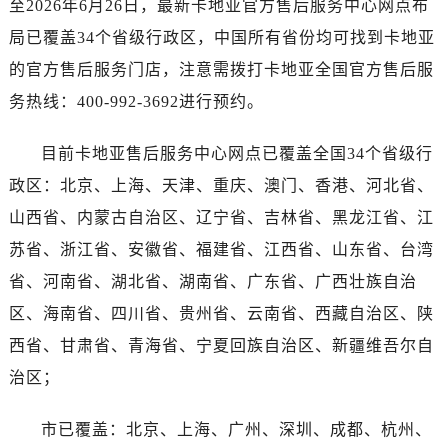
至2026年6月26日，最新卡地亚官方售后服务中心网点布
河南省鹤壁市淇滨区九州路卡地亚售后服务中心（需提前预约）
河南省济源市沁园街道济水大道卡地亚售后服务中心（需提前预约）
局已覆盖34个省级行政区，中国所有省份均可找到卡地亚
河南省焦作市解放区解放路卡地亚售后服务中心（需提前预约）
的官方售后服务门店，注意需拨打卡地亚全国官方售后服
河南省开封市鼓楼区中山路卡地亚售后服务中心（需提前预约）
务热线：400-992-3692进行预约。
河南省洛阳市西工区中州中路与解放路交叉口卡地亚售后服务中心（需提前预约）
河南省漯河市源汇区交通路卡地亚售后服务中心（需提前预约）
目前卡地亚售后服务中心网点已覆盖全国34个省级行
河南省南阳市宛城区范蠡东路与南都路交叉口卡地亚售后服务中心（需提前预约）
政区：北京、上海、天津、重庆、澳门、香港、河北省、
河南省平顶山市卫东区建设路卡地亚售后服务中心（需提前预约）
山西省、内蒙古自治区、辽宁省、吉林省、黑龙江省、江
河南省濮阳市大华龙区开州路绿城路交叉口卡地亚售后服务中心（需提前预约）
苏省、浙江省、安徽省、福建省、江西省、山东省、台湾
河南省三门峡市湖滨区和平路卡地亚售后服务中心（需提前预约）
省、河南省、湖北省、湖南省、广东省、广西壮族自治
河南省商丘市梁园区神火大道卡地亚售后服务中心（需提前预约）
区、海南省、四川省、贵州省、云南省、西藏自治区、陕
河南省新乡市红旗区人民路卡地亚售后服务中心（需提前预约）
河南省信阳市浉河区东方红大道卡地亚售后服务中心（需提前预约）
西省、甘肃省、青海省、宁夏回族自治区、新疆维吾尔自
河南省许昌市魏都区建安大道与八龙路交叉口卡地亚售后服务中心（需提前预约）
治区；
河南省郑州市二七区民主路10号华润大厦29层2905室卡地亚售后服务中心（需提前预约）
河南省周口市川汇区七一路卡地亚售后服务中心（需提前预约）
市已覆盖：北京、上海、广州、深圳、成都、杭州、