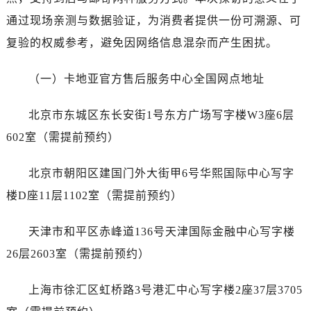
黑龙江省黑河市爱辉区中央街卡地亚售后服务中心（需提前预约）
通过现场亲测与数据验证，为消费者提供一份可溯源、可
黑龙江省鸡西市鸡冠区红军路卡地亚售后服务中心（需提前预约）
复验的权威参考，避免因网络信息混杂而产生困扰。
黑龙江省佳木斯市向阳区长安路卡地亚售后服务中心（需提前预约）
黑龙江省牡丹江市东安区太平路卡地亚售后服务中心（需提前预约）
（一）卡地亚官方售后服务中心全国网点地址
黑龙江省七台河市桃山区大同街卡地亚售后服务中心（需提前预约）
黑龙江省齐齐哈尔市龙沙区龙华路卡地亚售后服务中心（需提前预约）
北京市东城区东长安街1号东方广场写字楼W3座6层
黑龙江省双鸭山市尖山区新兴大街卡地亚售后服务中心（需提前预约）
602室（需提前预约）
黑龙江省绥化市北林区新华街与康庄路交叉口卡地亚售后服务中心（需提前预约）
黑龙江省伊春市伊美区通河路卡地亚售后服务中心（需提前预约）
北京市朝阳区建国门外大街甲6号华熙国际中心写字
吉林省白城市洮北区明仁南街卡地亚售后服务中心（需提前预约）
楼D座11层1102室（需提前预约）
吉林省白山市浑江区浑江大街卡地亚售后服务中心（需提前预约）
吉林省吉林市船营区河南街卡地亚售后服务中心（需提前预约）
天津市和平区赤峰道136号天津国际金融中心写字楼
吉林省辽源市龙山区人民大街卡地亚售后服务中心（需提前预约）
26层2603室（需提前预约）
吉林省梅河口市新华街道梅河大街卡地亚售后服务中心（需提前预约）
吉林省四平市铁东区紫气大路与南九经街交汇处卡地亚售后服务中心（需提前预约）
上海市徐汇区虹桥路3号港汇中心写字楼2座37层3705
吉林省松原市宁江区五环大街卡地亚售后服务中心（需提前预约）