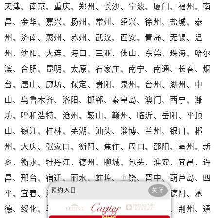
河南省驻马店市驿城区乐山大道与置地大道交叉口卡地亚售后服务中心（需提前预约）
天津、南京、重庆、郑州、长沙、宁波、厦门、福州、南
湖北省鄂州市鄂城区文星大道卡地亚售后服务中心（需提前预约）
昌、金华、嘉兴、扬州、常州、绍兴、徐州、盐城、泰
湖北省黄冈市黄州区赤壁大道卡地亚售后服务中心（需提前预约）
州、济南、惠州、苏州、武汉、西安、青岛、无锡、温
湖北省黄石市黄石港区武汉路卡地亚售后服务中心（需提前预约）
州、沈阳、大连、海口、三亚、佛山、东莞、珠海、哈尔
湖北省荆门市东宝中天街步行街卡地亚售后服务中心（需提前预约）
滨、合肥、昆明、太原、石家庄、南宁、南通、长春、烟
湖北省荆州市荆州区荆中路卡地亚售后服务中心（需提前预约）
台、唐山、廊坊、保定、贵阳、泉州、台州、湖州、中
湖北省十堰市茅箭区人民北路卡地亚售后服务中心（需提前预约）
湖北省随州市曾都区青年路卡地亚售后服务中心（需提前预约）
山、乌鲁木齐、洛阳、邯郸、秦皇岛、澳门、西宁、潍
湖北省咸宁市咸安区长安大道卡地亚售后服务中心（需提前预约）
坊、呼和浩特、沧州、鞍山、赣州、临沂、岳阳、平顶
湖北省襄阳市樊城区长虹路与人民路交叉口卡地亚售后服务中心（需提前预约）
山、镇江、桂林、芜湖、汕头、淄博、兰州、银川、郴
湖北省孝感市孝南区复兴大道卡地亚售后服务中心（需提前预约）
州、大庆、张家口、衡阳、焦作、周口、邵阳、亳州、新
湖北省宜昌市西陵区夷陵大道与港窑路卡地亚售后服务中心（需提前预约）
乡、衡水、牡丹江、德州、聊城、包头、淮安、宜昌、许
湖南省常德市武陵区人民路卡地亚售后服务中心（需提前预约）
昌、邢台、宿迁、丽水、蚌埠、上饶、晋中、葫芦岛、四
湖南省郴州市北湖区国庆北路卡地亚售后服务中心（需提前预约）
预约入口
关闭
平、宜春、滁州、大同、舟山、绵阳、天水、德阳、承
湖南省衡阳市雁峰区解放路卡地亚售后服务中心（需提前预约）
湖南省怀化市鹤城区迎丰中路卡地亚售后服务中心（需提前预约）
德、绥化、马鞍山、三明、滨州、黄冈、赤峰、荆州、通