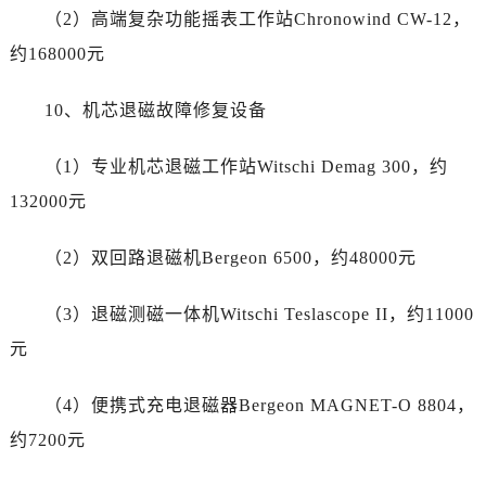
新疆维吾尔自治区乌鲁木齐市天山区红山路26号时代广场（CCMALL）C座17层17-B卡地亚售后服务中心（需提前预约）
（2）高端复杂功能摇表工作站Chronowind CW-12，
浙江省温州市鹿城区锦绣路1067号置信广场10层1015室卡地亚售后服务中心（需提前预约）
约168000元
黑龙江省哈尔滨市道里区友谊西路600号富力中心T2座写字楼29层03室室卡地亚售后服务中心（需提前预约）
辽宁省大连市中山区人民路15号国际金融大厦7层G室卡地亚售后服务中心（需提前预约）
10、机芯退磁故障修复设备
广东省佛山市禅城区季华五路57号万科金融中心C座12层1205室卡地亚售后服务中心（需提前预约）
广东省东莞市东城街道鸿福东路1号民盈国贸中心T1写字楼9层907室卡地亚售后服务中心（需提前预约）
（1）专业机芯退磁工作站Witschi Demag 300，约
江苏省无锡市梁溪区人民中路139号恒隆广场写字楼1座11层1104室卡地亚售后服务中心（需提前预约）
132000元
江苏省南通市崇川区工农路57号圆融广场写字楼16层1603室卡地亚售后服务中心（需提前预约）
江苏省苏州市苏州工业园区 星港街199号苏州中心办公楼C座22层08室卡地亚售后服务中心（需提前预约）
（2）双回路退磁机Bergeon 6500，约48000元
湖北省武汉市江汉区解放大道686号世界贸易大厦38层09室卡地亚售后服务中心（需提前预约）
广西省南宁市青秀区金湖路59号地王大厦12楼1224室卡地亚售后服务中心（需提前预约）
（3）退磁测磁一体机Witschi Teslascope II，约11000
安徽省合肥市蜀山区潜山路111号万象城华润大厦B座12楼03室卡地亚售后服务中心（需提前预约）
元
福建省泉州市丰泽区宝洲路729号浦西万达中心写字楼A座7楼709室卡地亚售后服务中心（需提前预约）
山东省青岛市南区山东路6号华润大厦B座22层04室卡地亚售后服务中心（需提前预约）
（4）便携式充电退磁器Bergeon MAGNET-O 8804，
山东省烟台市芝罘区胜利路139号万达金融中心A座907室卡地亚售后服务中心（需提前预约）
约7200元
吉林省长春市朝阳区西安大路727号中银大厦A座(旺进大厦)18层09室卡地亚售后服务中心（需提前预约）