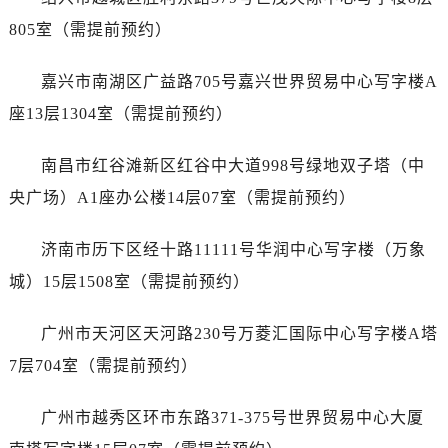
山西省晋中市榆次区顺城街卡地亚售后服务中心（需提前预约）
805室（需提前预约）
山西省临汾市尧都区解放路卡地亚售后服务中心（需提前预约）
山西省吕梁市离石区永宁中路与建设街交叉口卡地亚售后服务中心（需提前预约）
嘉兴市南湖区广益路705号嘉兴世界贸易中心写字楼A
山西省朔州市朔城区怡西路与鄯阳西街交汇处卡地亚售后服务中心（需提前预约）
座13层1304室（需提前预约）
山西省忻州市忻府区和平东街与七一南路交叉口卡地亚售后服务中心（需提前预约）
山西省阳泉市郊区平阳东街与新城大道交叉口卡地亚售后服务中心（需提前预约）
南昌市红谷滩新区红谷中大道998号绿地双子塔（中
山西省运城市盐湖区河东街卡地亚售后服务中心（需提前预约）
央广场）A1座办公楼14层07室（需提前预约）
山西省长治市潞州区英雄中路卡地亚售后服务中心（需提前预约）
山西省太原市迎泽区迎泽街道解放路15号亨得利名表维修授权店3楼卡地亚售后服务中心（需提前预约）
济南市历下区经十路11111号华润中心写字楼（万象
天津市和平区赤峰道136号天津国际金融中心26层2603室卡地亚售后服务中心（需提前预约）
城）15层1508室（需提前预约）
安徽省安庆市迎江区人民路卡地亚售后服务中心（需提前预约）
安徽省蚌埠市蚌山区淮河路卡地亚售后服务中心（需提前预约）
广州市天河区天河路230号万菱汇国际中心写字楼A塔
安徽省亳州市谯城区魏武大道卡地亚售后服务中心（需提前预约）
7层704室（需提前预约）
安徽省池州市贵池区长江路卡地亚售后服务中心（需提前预约）
安徽省滁州市琅琊区南谯北路卡地亚售后服务中心（需提前预约）
广州市越秀区环市东路371-375号世界贸易中心大厦
安徽省阜阳市颍州区颍州北路卡地亚售后服务中心（需提前预约）