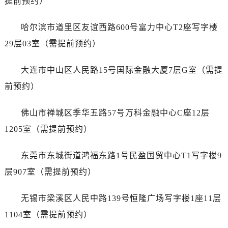
提前预约）
上海市黄浦区南京东路299号宏伊国际广场写字楼8层806室卡地亚售后服务中心（需提前预约）
上海市徐汇区虹桥路3号港汇中心2座37层3705室卡地亚售后服务中心（需提前预约）
哈尔滨市道里区友谊西路600号富力中心T2座写字楼
浙江省杭州市上城区钱江路1366号华润大厦A座5层503-5室卡地亚售后服务中心（需提前预约）
29层03室（需提前预约）
浙江省湖州市吴兴区劳动路卡地亚售后服务中心（需提前预约）
浙江省嘉兴市南湖区广益路705号嘉兴世界贸易中心A座13层1304室卡地亚售后服务中心（需提前预约）
大连市中山区人民路15号国际金融大厦7层G室（需提
浙江省金华市金东区东市南街777号金华万达广场4号楼22楼2209室卡地亚售后服务中心（需提前预约）
前预约）
浙江省丽水市莲都区解放街卡地亚售后服务中心（需提前预约）
浙江省宁波市江北区大闸南路500号来福士广场办公楼20层2009室卡地亚售后服务中心（需提前预约）
佛山市禅城区季华五路57号万科金融中心C座12层
浙江省衢州市柯城区上街卡地亚售后服务中心（需提前预约）
1205室（需提前预约）
浙江省绍兴市越城区胜利东路379号世茂天际中心写字楼8层805室卡地亚售后服务中心（需提前预约）
浙江省舟山市定海区解放东路卡地亚售后服务中心（需提前预约）
东莞市东城街道鸿福东路1号民盈国贸中心T1写字楼9
澳门特别行政区大堂区议事亭前地（新马路）卡地亚售后服务中心（需提前预约）
层907室（需提前预约）
澳门特别行政区风顺堂区南湾大马路卡地亚售后服务中心（需提前预约）
澳门特别行政区花地玛堂区关闸广场卡地亚售后服务中心（需提前预约）
无锡市梁溪区人民中路139号恒隆广场写字楼1座11层
澳门特别行政区花王堂区大三巴商圈卡地亚售后服务中心（需提前预约）
1104室（需提前预约）
澳门特别行政区嘉模堂区官也街卡地亚售后服务中心（需提前预约）