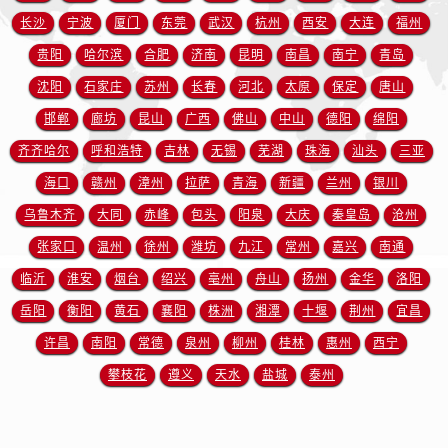
长沙
宁波
厦门
东莞
武汉
杭州
西安
大连
福州
贵阳
哈尔滨
合肥
济南
昆明
南昌
南宁
青岛
沈阳
石家庄
苏州
长春
河北
太原
保定
唐山
邯郸
廊坊
昆山
广西
佛山
中山
德阳
绵阳
齐齐哈尔
呼和浩特
吉林
无锡
芜湖
珠海
汕头
三亚
海口
赣州
漳州
拉萨
青海
新疆
兰州
银川
乌鲁木齐
大同
赤峰
包头
阳泉
大庆
秦皇岛
沧州
张家口
温州
徐州
潍坊
九江
常州
嘉兴
南通
临沂
淮安
烟台
绍兴
亳州
舟山
扬州
金华
洛阳
岳阳
衡阳
黄石
襄阳
株洲
湘潭
十堰
荆州
宜昌
许昌
南阳
常德
泉州
柳州
桂林
惠州
西宁
攀枝花
遵义
天水
盐城
泰州