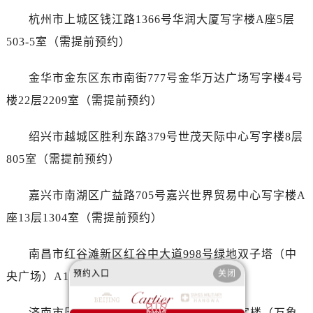
湖北省鄂州市鄂城区文星大道卡地亚售后服务中心（需提前预约）
杭州市上城区钱江路1366号华润大厦写字楼A座5层
湖北省黄冈市黄州区赤壁大道卡地亚售后服务中心（需提前预约）
503-5室（需提前预约）
湖北省黄石市黄石港区武汉路卡地亚售后服务中心（需提前预约）
湖北省荆门市东宝中天街步行街卡地亚售后服务中心（需提前预约）
金华市金东区东市南街777号金华万达广场写字楼4号
湖北省荆州市荆州区荆中路卡地亚售后服务中心（需提前预约）
楼22层2209室（需提前预约）
湖北省十堰市茅箭区人民北路卡地亚售后服务中心（需提前预约）
湖北省随州市曾都区青年路卡地亚售后服务中心（需提前预约）
绍兴市越城区胜利东路379号世茂天际中心写字楼8层
湖北省咸宁市咸安区长安大道卡地亚售后服务中心（需提前预约）
805室（需提前预约）
湖北省襄阳市樊城区长虹路与人民路交叉口卡地亚售后服务中心（需提前预约）
湖北省孝感市孝南区复兴大道卡地亚售后服务中心（需提前预约）
嘉兴市南湖区广益路705号嘉兴世界贸易中心写字楼A
湖北省宜昌市西陵区夷陵大道与港窑路卡地亚售后服务中心（需提前预约）
座13层1304室（需提前预约）
湖南省常德市武陵区人民路卡地亚售后服务中心（需提前预约）
湖南省郴州市北湖区国庆北路卡地亚售后服务中心（需提前预约）
南昌市红谷滩新区红谷中大道998号绿地双子塔（中
湖南省衡阳市雁峰区解放路卡地亚售后服务中心（需提前预约）
预约入口
关闭
央广场）A1座办公楼14层07室（需提前预约）
湖南省怀化市鹤城区迎丰中路卡地亚售后服务中心（需提前预约）
湖南省娄底市娄星区长青街卡地亚售后服务中心（需提前预约）
济南市历下区经十路11111号华润中心写字楼（万象