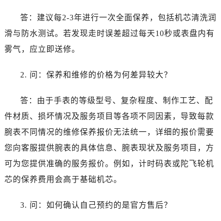
江西省新余市渝水区北湖西路卡地亚售后服务中心（需提前预约）
答：建议每2-3年进行一次全面保养，包括机芯清洗润
江西省宜春市袁州区中山中路卡地亚售后服务中心（需提前预约）
江西省鹰潭市月湖区胜利东路卡地亚售后服务中心（需提前预约）
滑与防水测试。若发现走时误差超过每天10秒或表盘内有
山东省德州市德城区东风中路卡地亚售后服务中心（需提前预约）
雾气，应立即送修。
山东省东营市东营区济南路卡地亚售后服务中心（需提前预约）
山东省济南市历下区经十路11111号华润中心写字楼（万象城）15层1508室卡地亚售后服务中心（需提前预约）
2. 问：保养和维修的价格为何差异较大？
山东省济宁市任城区太白楼路卡地亚售后服务中心（需提前预约）
答：由于手表的等级型号、复杂程度、制作工艺、配
山东省莱芜市文化南路8号银座商城名表维修一楼名表维修卡地亚售后服务中心（需提前预约）
山东省临沂市兰山区解放路卡地亚售后服务中心（需提前预约）
件材质、损坏情况及服务项目等各项不同因素，导致每款
山东省日照市东港区烟台路卡地亚售后服务中心（需提前预约）
腕表不同情况的维修保养报价无法统一，详细的报价需要
山东省泰安市泰山区财源街道泰山大街卡地亚售后服务中心（需提前预约）
您向客服提供腕表的具体信息、腕表现状及服务项目，方
山东省威海市环翠区新威海路89号振华商厦一楼名表维修卡地亚售后服务中心（需提前预约）
可为您提供准确的服务报价。例如，计时码表或陀飞轮机
山东省潍坊市奎文区东风东街卡地亚售后服务中心（需提前预约）
芯的保养费用会高于基础机芯。
山东省枣庄市滕州市北辛路与善国路交叉口卡地亚售后服务中心（需提前预约）
山东省淄博市张店区金晶大道卡地亚售后服务中心（需提前预约）
3. 问：如何确认自己预约的是官方售后？
上海市黄浦区南京东路299号宏伊国际广场写字楼8层806室卡地亚售后服务中心（需提前预约）