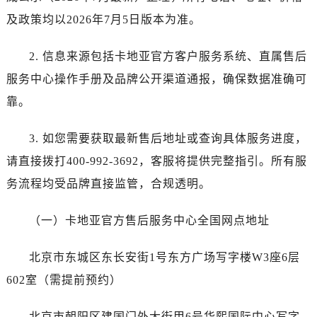
广东省深圳市罗湖区深南东路5001号华润大厦17层1701室卡地亚售后服务中心（需提前预约）
及政策均以2026年7月5日版本为准。
广东省阳江市江城区东风一路卡地亚售后服务中心（需提前预约）
广东省云浮市云城区金山路卡地亚售后服务中心（需提前预约）
2. 信息来源包括卡地亚官方客户服务系统、直属售后
广东省湛江市赤坎区观海北路卡地亚售后服务中心（需提前预约）
服务中心操作手册及品牌公开渠道通报，确保数据准确可
广东省肇庆市端州区信安大道与砚都大道交汇处卡地亚售后服务中心（需提前预约）
靠。
广西壮族自治区百色市右江区中山二路卡地亚售后服务中心（需提前预约）
广西壮族自治区北海市海城区北京路卡地亚售后服务中心（需提前预约）
3. 如您需要获取最新售后地址或查询具体服务进度，
广西壮族自治区崇左市江州区石景林街道友谊大道与丽川路交汇处卡地亚售后服务中心（需提前预约）
请直接拨打400-992-3692，客服将提供完整指引。所有服
广西壮族自治区防城港市港口区金花茶大道卡地亚售后服务中心（需提前预约）
务流程均受品牌直接监管，合规透明。
广西壮族自治区贵港市港北区港城街道布山大道与仙衣路交叉口卡地亚售后服务中心（需提前预约）
广西壮族自治区桂林市秀峰区红岭路卡地亚售后服务中心（需提前预约）
（一）卡地亚官方售后服务中心全国网点地址
广西壮族自治区河池市金城江区金城江街道朝阳路卡地亚售后服务中心（需提前预约）
广西壮族自治区贺州市八步区城东街道灵峰南路卡地亚售后服务中心（需提前预约）
北京市东城区东长安街1号东方广场写字楼W3座6层
广西壮族自治区来宾市兴宾区桂中大道卡地亚售后服务中心（需提前预约）
602室（需提前预约）
广西壮族自治区柳州市城中区中山中路卡地亚售后服务中心（需提前预约）
广西壮族自治区钦州市钦南区金海湾东大街卡地亚售后服务中心（需提前预约）
北京市朝阳区建国门外大街甲6号华熙国际中心写字