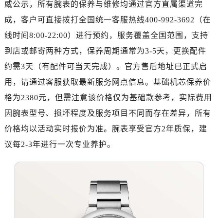
威公示，所有腕表的保养与维修均通过官方直属渠道完
郑州市二七区铭功路10号华润大厦写字楼29层2905室（需提前预约）
太原市迎泽区解放路15号亨得利名表服务中心（品牌授权店）3层整层（需提前预约）
成，客户可直接拨打全国统一客服热线400-992-3692（在
沈阳市沈河区中街路137号亨得利名表服务中心（品牌授权店）1层整层（需提前预约）
线时间8:00-22:00）进行预约，服务覆盖全国范围，支持
沈阳市沈河区中街路83号亨得利名表服务中心（品牌授权店）1层整层（需提前预约）
到店或邮寄两种方式，保养周期通常为3-5天，更换配件
乌鲁木齐市天山区红山路26号时代广场（CCMALL）C座17层17-B（需提前预约）
约需3天（有配件可当天完成）。官方售后地址已正式启
温州市鹿城区锦绣路1067号置信广场10层1015室（需提前预约）
用，请通过客服获取最新服务网点信息。基础机芯保养价
哈尔滨市道里区友谊西路600号富力中心T2座写字楼29层03室（需提前预约）
格为2380元，但需注意该价格仅为基础款参考，实际费用
大连市中山区人民路15号国际金融大厦7层G室（需提前预约）
因腕表型号、损坏程度及服务项目不同而存在差异，所有
佛山市禅城区季华五路57号万科金融中心C座12层1205室（需提前预约）
东莞市东城街道鸿福东路1号民盈国贸中心T1写字楼9层907室（需提前预约）
价格均以活动实时报价为准。腕表享受官方2年质保，建
无锡市梁溪区人民中路139号恒隆广场写字楼1座11层1104室（需提前预约）
议每2-3年进行一次专业养护。
南通市崇川区工农路57号圆融广场写字楼16层1603室（需提前预约）
苏州市苏州工业园区星港街199号苏州中心办公楼C座22层08室（需提前预约）
武汉市江汉区解放大道686号世界贸易大厦38层09室（需提前预约）
南宁市青秀区金湖路59号地王大厦12楼1224室（需提前预约）
合肥市蜀山区潜山路111号万象城华润大厦B座12楼03室（需提前预约）