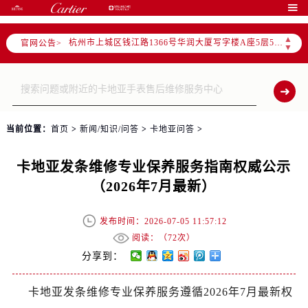
宁波市江北区大闸南路500号来福士广场办公楼20层2009室（需提前预约）

杭州市上城区钱江路1366号华润大厦写字楼A座5层503-5室（需提前预约）
▲
官网公告>
金华市金东区东市南街777号金华万达广场写字楼4号楼22层2209室（需提前预约）
▼
绍兴市越城区胜利东路379号世茂天际中心写字楼8层805室（需提前预约）
嘉兴市南湖区广益路705号嘉兴世界贸易中心写字楼A座13层1304室（需提前预约）
南昌市红谷滩新区红谷中大道998号绿地双子塔（中央广场）A1座办公楼14层07室（需提前预约）
济南市历下区经十路11111号华润中心写字楼（万象城）15层1508室（需提前预约）
当前位置：
首页
>
新闻/知识/问答
>
卡地亚问答
>
广州市天河区天河路230号万菱汇国际中心写字楼A塔7层704室（需提前预约）
广州市越秀区环市东路371-375号世界贸易中心大厦南塔写字楼15层07室（需提前预约）
卡地亚发条维修专业保养服务指南权威公示
深圳市罗湖区深南东路5001号华润大厦写字楼17层1701室（需提前预约）
（2026年7月最新）
惠州市惠城区江北文昌一路7号华贸大厦写字楼1座30层05室（需提前预约）
厦门市思明区湖滨东路95号华润大厦写字楼B座11层1104室（需提前预约）
发布时间：2026-07-05 11:57:12
福州市鼓楼区五四路128-1号恒力城写字楼15层03室（需提前预约）
阅读：（
72次）
成都市锦江区人民东路6号SAC东原中心写字楼24层2406B室（需提前预约）
分享到：
重庆市江北区观音桥步行街2号融恒时代广场写字楼9层902室（需提前预约）
卡地亚发条维修专业保养服务遵循2026年7月最新权
长沙市芙蓉区定王台街道建湘路393号世茂环球金融中心写字楼（芙蓉广场）10层13室（需提前预约）