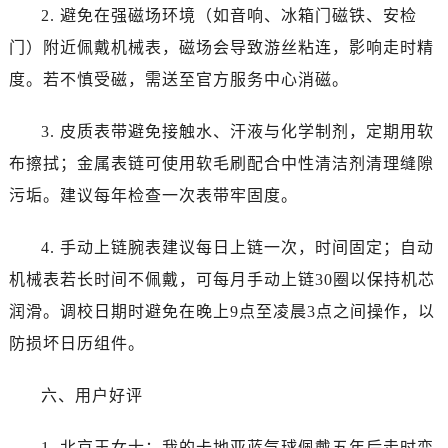
安徽省淮南市田家庵区国庆中路卡地亚售后服务中心（需提前预约）
2. 避免在强磁场环境（如音响、冰箱门磁铁、安检
安徽省黄山市屯溪区黄山西路卡地亚售后服务中心（需提前预约）
门）附近佩戴机械表，磁场会导致游丝粘连，影响走时精
安徽省六安市金安区解放中路卡地亚售后服务中心（需提前预约）
度。若不慎受磁，需送至官方服务中心消磁。
安徽省马鞍山市雨山区湖南西路卡地亚售后服务中心（需提前预约）
安徽省宿州市埇桥区人民中路卡地亚售后服务中心（需提前预约）
3. 皮质表带避免接触水、汗液与化学制剂，定期用软
安徽省铜陵市铜官区石城大道卡地亚售后服务中心（需提前预约）
布擦拭；金属表链可使用软毛刷配合中性清洁剂清理缝隙
安徽省芜湖市镜湖区中山路步行街卡地亚售后服务中心（需提前预约）
污垢。建议每年检查一次表带牢固度。
安徽省宣城市宣州区叠嶂西路卡地亚售后服务中心（需提前预约）
福建省龙岩市新罗区九一南路卡地亚售后服务中心（需提前预约）
4. 手动上链腕表建议每日上链一次，时间固定；自动
福建省南平市建阳区人民西路卡地亚售后服务中心（需提前预约）
机械表若长时间不佩戴，可每月手动上链30圈以保持机芯
福建省宁德市蕉城区天湖东路卡地亚售后服务中心（需提前预约）
润滑。调校日期时避免在晚上9点至凌晨3点之间操作，以
福建省莆田市城厢区霞林街道荔华东大道卡地亚售后服务中心（需提前预约）
防损坏日历组件。
福建省三明市三元区东乾二路卡地亚售后服务中心（需提前预约）
福建省漳州市龙文区步港路卡地亚售后服务中心（需提前预约）
六、用户好评
江苏省常州市新北区龙锦路1590号现代传媒中心5号楼10层1008室卡地亚售后服务中心（需提前预约）
江苏省淮安市清江浦区淮海北路卡地亚售后服务中心（需提前预约）
1. 北京王女士：我的卡地亚蓝气球佩戴五年后走时变