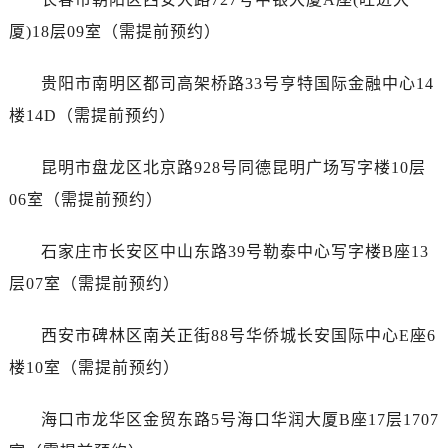
四川省南充市高坪区江东大道卡地亚售后服务中心（需提前预约）
厦)18层09室（需提前预约）
四川省内江市东兴区汉安大道卡地亚售后服务中心（需提前预约）
四川省攀枝花市东区三线大道北段卡地亚售后服务中心（需提前预约）
贵阳市南明区都司高架桥路33号亨特国际金融中心14
四川省遂宁市船山区香林南路卡地亚售后服务中心（需提前预约）
楼14D（需提前预约）
四川省雅安市雨城区熊猫大道卡地亚售后服务中心（需提前预约）
四川省宜宾市翠屏区长翠路卡地亚售后服务中心（需提前预约）
昆明市盘龙区北京路928号同德昆明广场写字楼10层
四川省资阳市雁江区滨江大道一段与和平南路卡地亚售后服务中心（需提前预约）
06室（需提前预约）
四川省自贡市自流井区华商北路卡地亚售后服务中心（需提前预约）
西藏自治区阿里地区噶尔县北京西路卡地亚售后服务中心（需提前预约）
石家庄市长安区中山东路39号勒泰中心写字楼B座13
西藏自治区昌都市卡若区昌都西路卡地亚售后服务中心（需提前预约）
层07室（需提前预约）
西藏自治区拉萨市城关区北京中路卡地亚售后服务中心（需提前预约）
西藏自治区林芝市巴宜区广东路卡地亚售后服务中心（需提前预约）
西安市碑林区南关正街88号华侨城长安国际中心E座6
西藏自治区那曲市色尼区浙江西路卡地亚售后服务中心（需提前预约）
楼10室（需提前预约）
西藏自治区日喀则市桑珠孜区上海中路卡地亚售后服务中心（需提前预约）
西藏自治区山南市乃东区湖北大道卡地亚售后服务中心（需提前预约）
海口市龙华区金贸东路5号海口华润大厦B座17层1707
云南省保山市隆阳区正阳路卡地亚售后服务中心（需提前预约）