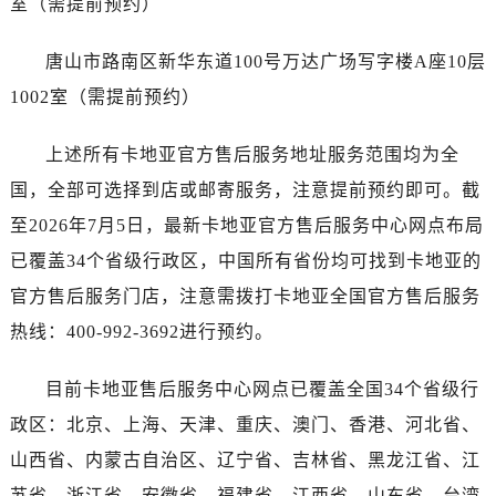
室（需提前预约）
云南省楚雄彝族自治州楚雄市鹿城南路卡地亚售后服务中心（需提前预约）
云南省大理白族自治州大理市建设路卡地亚售后服务中心（需提前预约）
唐山市路南区新华东道100号万达广场写字楼A座10层
云南省德宏傣族景颇族自治州芒市团结大街卡地亚售后服务中心（需提前预约）
1002室（需提前预约）
云南省迪庆藏族自治州香格里拉市长征大道卡地亚售后服务中心（需提前预约）
云南省红河哈尼族彝族自治州蒙自市天马路卡地亚售后服务中心（需提前预约）
上述所有卡地亚官方售后服务地址服务范围均为全
云南省丽江市古城区七星街卡地亚售后服务中心（需提前预约）
国，全部可选择到店或邮寄服务，注意提前预约即可。截
云南省临沧市临翔区世纪路卡地亚售后服务中心（需提前预约）
至2026年7月5日，最新卡地亚官方售后服务中心网点布局
云南省怒江傈僳族自治州泸水市人民路卡地亚售后服务中心（需提前预约）
云南省普洱市思茅区振兴大道卡地亚售后服务中心（需提前预约）
已覆盖34个省级行政区，中国所有省份均可找到卡地亚的
云南省曲靖市麒麟区学府路卡地亚售后服务中心（需提前预约）
官方售后服务门店，注意需拨打卡地亚全国官方售后服务
云南省文山壮族苗族自治州文山市东风路卡地亚售后服务中心（需提前预约）
热线：400-992-3692进行预约。
云南省西双版纳傣族自治州景洪市宣慰大道卡地亚售后服务中心（需提前预约）
云南省玉溪市红塔区南北大街卡地亚售后服务中心（需提前预约）
目前卡地亚售后服务中心网点已覆盖全国34个省级行
云南省昭通市昭阳区青年路卡地亚售后服务中心（需提前预约）
政区：北京、上海、天津、重庆、澳门、香港、河北省、
重庆市江北区观音桥步行街2号融恒时代广场9层902室卡地亚售后服务中心（需提前预约）
山西省、内蒙古自治区、辽宁省、吉林省、黑龙江省、江
新疆维吾尔自治区乌鲁木齐市天山区红山路26号时代广场（CCMALL）C座17层17-B卡地亚售后服务中心（需提前预约）
苏省、浙江省、安徽省、福建省、江西省、山东省、台湾