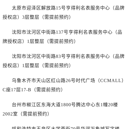
青海省黄南藏族自治州同仁市德合隆路卡地亚售后服务中心（需提前预约）
太原市迎泽区解放路15号亨得利名表服务中心（品牌
青海省西宁市城西区海湖新区西关大道卡地亚售后服务中心（需提前预约）
授权店）3层整层（需提前预约）
青海省玉树藏族自治州结古镇胜利路卡地亚售后服务中心（需提前预约）
陕西省安康市汉滨区金州路卡地亚售后服务中心（需提前预约）
沈阳市沈河区中街路137号亨得利名表服务中心（品
陕西省宝鸡市渭滨区经二路卡地亚售后服务中心（需提前预约）
牌授权店）1层整层（需提前预约）
陕西省汉中市汉台区北大街卡地亚售后服务中心（需提前预约）
陕西省商洛市商州区州城街卡地亚售后服务中心（需提前预约）
沈阳市沈河区中街路83号亨得利名表服务中心（品牌
陕西省铜川市王益区红旗街卡地亚售后服务中心（需提前预约）
授权店）1层整层（需提前预约）
陕西省渭南市临渭区东风大街卡地亚售后服务中心（需提前预约）
陕西省咸阳市秦都区沣西新城统一西路与白马河路交汇处卡地亚售后服务中心（需提前预约）
乌鲁木齐市天山区红山路26号时代广场（CCMALL）
陕西省延安市宝塔区中心街卡地亚售后服务中心（需提前预约）
C座17层17-B（需提前预约）
陕西省榆林市榆阳区长兴路卡地亚售后服务中心（需提前预约）
新疆维吾尔自治区阿克苏市东大街卡地亚售后服务中心（需提前预约）
台州市椒江区东海大道1800号腾达中心东1幢20楼
新疆维吾尔自治区阿拉尔市胜利大道卡地亚售后服务中心（需提前预约）
2002室（需提前预约）
新疆维吾尔自治区阿拉山口市友好路卡地亚售后服务中心（需提前预约）
新疆维吾尔自治区阿勒泰市解放路卡地亚售后服务中心（需提前预约）
呼和浩特市玉泉区大学西街70号华润万象城写字楼