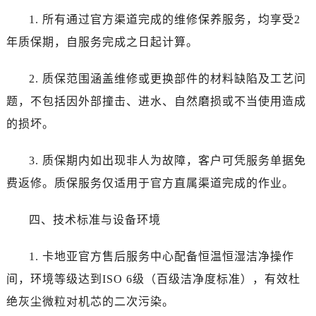
北京市东城区东长安街1号王府井东方广场W3座6层602室卡地亚售后服务中心（需提前预约）
1. 所有通过官方渠道完成的维修保养服务，均享受2
河北省保定市竞秀区朝阳北大街北国先天下卡地亚售后服务中心（需提前预约）
年质保期，自服务完成之日起计算。
内蒙古自治区阿拉善盟市左旗土尔扈特大街卡地亚售后服务中心（需提前预约）
内蒙古自治区巴彦淖尔市临河区新华街卡地亚售后服务中心（需提前预约）
2. 质保范围涵盖维修或更换部件的材料缺陷及工艺问
内蒙古自治区包头市青山区幸福路甲3号王府井百货名表维修卡地亚售后服务中心（需提前预约）
题，不包括因外部撞击、进水、自然磨损或不当使用造成
内蒙古自治区赤峰市红山区哈达街卡地亚售后服务中心（需提前预约）
的损坏。
内蒙古自治区鄂尔多斯市东胜区伊金霍洛街卡地亚售后服务中心（需提前预约）
内蒙古自治区呼伦贝尔市海拉尔区中央街卡地亚售后服务中心（需提前预约）
3. 质保期内如出现非人为故障，客户可凭服务单据免
内蒙古自治区通辽市科尔沁区明仁大街卡地亚售后服务中心（需提前预约）
费返修。质保服务仅适用于官方直属渠道完成的作业。
内蒙古自治区乌海市海勃湾区人民南路卡地亚售后服务中心（需提前预约）
内蒙古自治区乌兰察布市集宁区恩和大街卡地亚售后服务中心（需提前预约）
四、技术标准与设备环境
内蒙古自治区锡林郭勒盟市锡林浩特市光明街与额尔敦路交叉口卡地亚售后服务中心（需提前预约）
内蒙古自治区兴安盟市乌兰浩特市兴安大街卡地亚售后服务中心（需提前预约）
1. 卡地亚官方售后服务中心配备恒温恒湿洁净操作
山西省大同市平城区迎宾街卡地亚售后服务中心（需提前预约）
间，环境等级达到ISO 6级（百级洁净度标准），有效杜
山西省晋城市城区黄华街卡地亚售后服务中心（需提前预约）
绝灰尘微粒对机芯的二次污染。
山西省晋中市榆次区顺城街卡地亚售后服务中心（需提前预约）