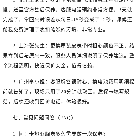
江苏省连云港市海州区通灌北路卡地亚售后服务中心（需提前预约）
慢，送至官方售后保养，客服电话预约非常方便，3天就
江苏省南京市秦淮区中山南路1号南京中心22层22-C1-C3室卡地亚售后服务中心（需提前预约）
完成了。拿回来时误差从每日-15秒变成了+2秒，师傅还
江苏省宿迁市宿城区西湖路卡地亚售后服务中心（需提前预约）
江苏省泰州市海陵区永定东路399号置地商务中心东塔（华润万象城）17层1706室卡地亚售后服务中心（需提前预约）
帮我免费清理了表扣缝隙的污垢，非常专业。
江苏省徐州市鼓楼区淮海东路29号苏宁广场IFC国际金融中心35层3508室卡地亚售后服务中心（需提前预约）
2. 上海张先生：更换原装皮表带时担心颜色不正，结
江苏省盐城市盐都区世纪大道5号盐城金融城写字楼1号楼16层1604室卡地亚售后服务中心（需提前预约）
江苏省扬州市邗江区国展路29号星耀天地写字楼1号楼18层1803室卡地亚售后服务中心（需提前预约）
果寄到后与原来一致，服务人员详细说明了保养建议。整
江苏省镇江市京口区中山东路卡地亚售后服务中心（需提前预约）
个流程透明，快递保价安全，值得信赖。
江西省抚州市临川区赣东大道卡地亚售后服务中心（需提前预约）
江西省赣州市章贡区文清路卡地亚售后服务中心（需提前预约）
3. 广州李小姐：客服解答很耐心，换电池费用明细提
江西省吉安市吉州区井冈山大道卡地亚售后服务中心（需提前预约）
前就告知了，现场只用了20分钟就取回。质保卡填写规
江西省景德镇市珠山区珠山中路卡地亚售后服务中心（需提前预约）
范，后续还收到回访电话，体验很好。
江西省九江市浔阳区浔阳路卡地亚售后服务中心（需提前预约）
江西省南昌市红谷滩新区红谷中大道998号绿地双子塔（中央广场）A1座办公楼14层1407室卡地亚售后服务中心（需提前预约）
七、常见问题问答（FAQ）
江西省萍乡市安源区萍安北大道与康庄路交叉口卡地亚售后服务中心（需提前预约）
江西省上饶市信州区滨江西路卡地亚售后服务中心（需提前预约）
1. 问：卡地亚腕表多久需要做一次保养？