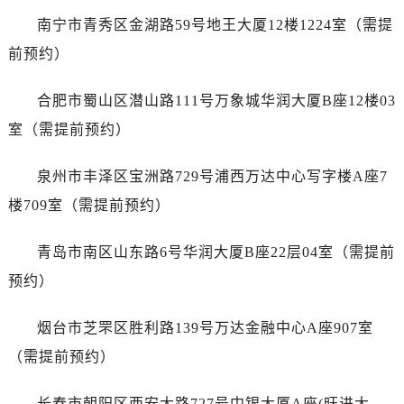
贵州省黔西南布依族苗族自治州兴义市大道与桔香路交汇处卡地亚售后服务中心（需提前预约）
南宁市青秀区金湖路59号地王大厦12楼1224室（需提
贵州省铜仁市碧江区民主路卡地亚售后服务中心（需提前预约）
前预约）
贵州省遵义市红花岗区共青大道与嵩山路交叉口卡地亚售后服务中心（需提前预约）
四川省阿坝州市马尔康市团结街卡地亚售后服务中心（需提前预约）
合肥市蜀山区潜山路111号万象城华润大厦B座12楼03
四川省巴中市巴州区江北大道卡地亚售后服务中心（需提前预约）
室（需提前预约）
四川省成都市锦江区人民东路6号SAC东原中心24层2406B室卡地亚售后服务中心（需提前预约）
四川省达州市通川区中心广场、老车坝卡地亚售后服务中心（需提前预约）
泉州市丰泽区宝洲路729号浦西万达中心写字楼A座7
四川省德阳市旌阳区长江西路、南街卡地亚售后服务中心（需提前预约）
楼709室（需提前预约）
四川省甘孜州市康定市情歌广场、箭炉街卡地亚售后服务中心（需提前预约）
四川省广安市广安区建安南路卡地亚售后服务中心（需提前预约）
青岛市南区山东路6号华润大厦B座22层04室（需提前
四川省广元市利州区老城南北街、东大街卡地亚售后服务中心（需提前预约）
预约）
四川省乐山市市中区嘉定中路卡地亚售后服务中心（需提前预约）
四川省凉山州市西昌市大巷口下街卡地亚售后服务中心（需提前预约）
烟台市芝罘区胜利路139号万达金融中心A座907室
四川省泸州市江阳区治平路卡地亚售后服务中心（需提前预约）
（需提前预约）
四川省眉山市东坡区三苏路卡地亚售后服务中心（需提前预约）
四川省绵阳市涪城区翠花街卡地亚售后服务中心（需提前预约）
长春市朝阳区西安大路727号中银大厦A座(旺进大