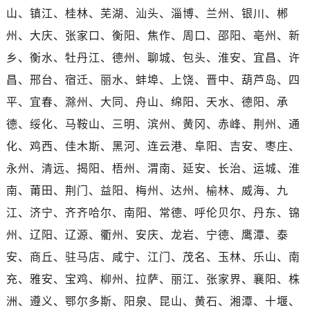
云南省昆明市盘龙区北京路928号同德昆明广场写字楼10层06室卡地亚售后服务中心（需提前预约）
山、镇江、桂林、芜湖、汕头、淄博、兰州、银川、郴
河北省石家庄市长安区中山东路39号勒泰中心写字楼B座13层07室卡地亚售后服务中心（需提前预约）
州、大庆、张家口、衡阳、焦作、周口、邵阳、亳州、新
陕西省西安市碑林区南关正街88号华侨城长安国际中心E座6楼10室卡地亚售后服务中心（需提前预约）
乡、衡水、牡丹江、德州、聊城、包头、淮安、宜昌、许
海南省海口市龙华区金贸东路5号海口华润大厦B座17层1707室卡地亚售后服务中心（需提前预约）
昌、邢台、宿迁、丽水、蚌埠、上饶、晋中、葫芦岛、四
河北省唐山市路南区新华东道100号万达广场写字楼A座10层1002室卡地亚售后服务中心（需提前预约）
平、宜春、滁州、大同、舟山、绵阳、天水、德阳、承
台州市椒江区东海大道1800号腾达中心东1幢20楼2002室卡地亚售后服务中心（需提前预约）
呼和浩特市玉泉区大学西街70号华润万象城写字楼（鄂尔多斯大厦）23层2326室卡地亚售后服务中心（需提前预约）
德、绥化、马鞍山、三明、滨州、黄冈、赤峰、荆州、通
兰州市七里河区西津西路16号兰州中心写字楼21层2102室卡地亚售后服务中心（需提前预约）
化、鸡西、佳木斯、黑河、连云港、阜阳、吉安、枣庄、
节假日正常营业！
永州、清远、揭阳、梧州、渭南、延安、长治、运城、淮
南、莆田、荆门、益阳、梅州、达州、榆林、威海、九
江、济宁、齐齐哈尔、南阳、常德、呼伦贝尔、丹东、锦
州、辽阳、辽源、衢州、安庆、龙岩、宁德、鹰潭、泰
安、商丘、驻马店、咸宁、江门、茂名、玉林、乐山、南
充、雅安、宝鸡、柳州、拉萨、丽江、张家界、襄阳、株
洲、遵义、鄂尔多斯、阳泉、昆山、黄石、湘潭、十堰、