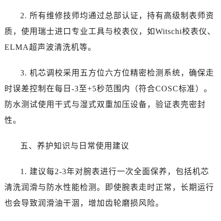
山西省临汾市尧都区解放路卡地亚售后服务中心（需提前预约）
2. 所有维修技师均通过总部认证，持有高级制表师资
山西省吕梁市离石区永宁中路与建设街交叉口卡地亚售后服务中心（需提前预约）
质，使用瑞士进口专业工具与校表仪，如Witschi校表仪、
山西省朔州市朔城区怡西路与鄯阳西街交汇处卡地亚售后服务中心（需提前预约）
山西省忻州市忻府区和平东街与七一南路交叉口卡地亚售后服务中心（需提前预约）
ELMA超声波清洗机等。
山西省阳泉市郊区平阳东街与新城大道交叉口卡地亚售后服务中心（需提前预约）
3. 机芯调校采用五方位六方位精密检测系统，确保走
山西省运城市盐湖区河东街卡地亚售后服务中心（需提前预约）
山西省长治市潞州区英雄中路卡地亚售后服务中心（需提前预约）
时误差控制在每日-3至+5秒范围内（符合COSC标准）。
山西省太原市迎泽区迎泽街道解放路15号亨得利名表维修授权店3楼卡地亚售后服务中心（需提前预约）
防水测试使用干式与湿式双重加压设备，验证表壳密封
天津市和平区赤峰道136号天津国际金融中心26层2603室卡地亚售后服务中心（需提前预约）
性。
安徽省安庆市迎江区人民路卡地亚售后服务中心（需提前预约）
安徽省蚌埠市蚌山区淮河路卡地亚售后服务中心（需提前预约）
五、养护知识与日常使用建议
安徽省亳州市谯城区魏武大道卡地亚售后服务中心（需提前预约）
安徽省池州市贵池区长江路卡地亚售后服务中心（需提前预约）
1. 建议每2-3年对腕表进行一次全面保养，包括机芯
安徽省滁州市琅琊区南谯北路卡地亚售后服务中心（需提前预约）
清洗润滑与防水性能检测。即使腕表走时正常，长期运行
安徽省阜阳市颍州区颍州北路卡地亚售后服务中心（需提前预约）
也会导致润滑油干涸，增加齿轮磨损风险。
安徽省淮北市相山区淮海路卡地亚售后服务中心（需提前预约）