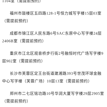
1104室（需提前预约）
甘肃省陇南市武都区人民路卡地亚售后服务中心（需提前预约）
甘肃省平凉市崆峒区西大街卡地亚售后服务中心（需提前预约）
福州市鼓楼区五四路128-1号恒力城写字楼15层03室
甘肃省庆阳市西峰区南大街卡地亚售后服务中心（需提前预约）
（需提前预约）
甘肃省天水市秦州区民主路卡地亚售后服务中心（需提前预约）
甘肃省武威市凉州区迎宾路卡地亚售后服务中心（需提前预约）
成都市锦江区人民东路6号SAC东原中心写字楼24层
甘肃省张掖市甘州区民乐北路卡地亚售后服务中心（需提前预约）
2406B室（需提前预约）
宁夏回族自治区固原市原州区文化街卡地亚售后服务中心（需提前预约）
宁夏回族自治区石嘴山市大武口区贺兰山路卡地亚售后服务中心（需提前预约）
重庆市江北区观音桥步行街2号融恒时代广场写字楼9
宁夏回族自治区吴忠市利通区开元大道卡地亚售后服务中心（需提前预约）
层902室（需提前预约）
宁夏回族自治区银川市兴庆区新华东路97号新百中心C馆一层C1-18号商铺卡地亚售后服务中心（需提前预约）
宁夏回族自治区中卫市沙坡头区鼓楼东街卡地亚售后服务中心（需提前预约）
长沙市芙蓉区定王台街道建湘路393号世茂环球金融
青海省果洛藏族自治州玛沁县团结路卡地亚售后服务中心（需提前预约）
中心写字楼（芙蓉广场）10层13室（需提前预约）
青海省海北藏族自治州海晏县将军路卡地亚售后服务中心（需提前预约）
青海省海东市乐都区滨河路卡地亚售后服务中心（需提前预约）
郑州市二七区铭功路10号华润大厦写字楼29层2905室
青海省海南藏族自治州共和县青海湖大街卡地亚售后服务中心（需提前预约）
（需提前预约）
青海省海西蒙古族藏族自治州德令哈市柴达木路卡地亚售后服务中心（需提前预约）