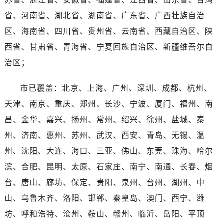
浙江省温州市鹿城区锦绣路1067号置信广场10层1015室卡地亚售后服务中心（需提前预约）
省、河南省、湖北省、湖南省、广东省、广西壮族自治
黑龙江省哈尔滨市道里区友谊西路600号富力中心T2座写字楼29层03室室卡地亚售后服务中心（需提前预约）
区、海南省、四川省、贵州省、云南省、西藏自治区、陕
辽宁省大连市中山区人民路15号国际金融大厦7层G室卡地亚售后服务中心（需提前预约）
广东省佛山市禅城区季华五路57号万科金融中心C座12层1205室卡地亚售后服务中心（需提前预约）
西省、甘肃省、青海省、宁夏回族自治区、新疆维吾尔自
广东省东莞市东城街道鸿福东路1号民盈国贸中心T1写字楼9层907室卡地亚售后服务中心（需提前预约）
治区；
江苏省无锡市梁溪区人民中路139号恒隆广场写字楼1座11层1104室卡地亚售后服务中心（需提前预约）
江苏省南通市崇川区工农路57号圆融广场写字楼16层1603室卡地亚售后服务中心（需提前预约）
市已覆盖：北京、上海、广州、深圳、成都、杭州、
江苏省苏州市苏州工业园区 星港街199号苏州中心办公楼C座22层08室卡地亚售后服务中心（需提前预约）
天津、南京、重庆、郑州、长沙、宁波、厦门、福州、南
湖北省武汉市江汉区解放大道686号世界贸易大厦38层09室卡地亚售后服务中心（需提前预约）
昌、金华、嘉兴、扬州、常州、绍兴、徐州、盐城、泰
广西省南宁市青秀区金湖路59号地王大厦12楼1224室卡地亚售后服务中心（需提前预约）
州、济南、惠州、苏州、武汉、西安、青岛、无锡、温
安徽省合肥市蜀山区潜山路111号万象城华润大厦B座12楼03室卡地亚售后服务中心（需提前预约）
州、沈阳、大连、海口、三亚、佛山、东莞、珠海、哈尔
福建省泉州市丰泽区宝洲路729号浦西万达中心写字楼A座7楼709室卡地亚售后服务中心（需提前预约）
滨、合肥、昆明、太原、石家庄、南宁、南通、长春、烟
山东省青岛市南区山东路6号华润大厦B座22层04室卡地亚售后服务中心（需提前预约）
台、唐山、廊坊、保定、贵阳、泉州、台州、湖州、中
山东省烟台市芝罘区胜利路139号万达金融中心A座907室卡地亚售后服务中心（需提前预约）
吉林省长春市朝阳区西安大路727号中银大厦A座(旺进大厦)18层09室卡地亚售后服务中心（需提前预约）
山、乌鲁木齐、洛阳、邯郸、秦皇岛、澳门、西宁、潍
贵州省贵阳市南明区都司高架桥路33号亨特国际金融中心14楼14D卡地亚售后服务中心（需提前预约）
坊、呼和浩特、沧州、鞍山、赣州、临沂、岳阳、平顶