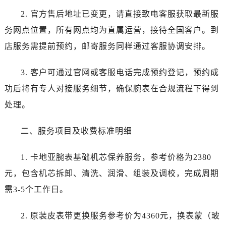
黑龙江省鸡西市鸡冠区红军路卡地亚售后服务中心（需提前预约）
2. 官方售后地址已变更，请直接致电客服获取最新服
黑龙江省佳木斯市向阳区长安路卡地亚售后服务中心（需提前预约）
务网点位置，所有网点均为直属运营，接待全国客户。到
黑龙江省牡丹江市东安区太平路卡地亚售后服务中心（需提前预约）
店服务需提前预约，邮寄服务同样通过客服协调安排。
黑龙江省七台河市桃山区大同街卡地亚售后服务中心（需提前预约）
黑龙江省齐齐哈尔市龙沙区龙华路卡地亚售后服务中心（需提前预约）
3. 客户可通过官网或客服电话完成预约登记，预约成
黑龙江省双鸭山市尖山区新兴大街卡地亚售后服务中心（需提前预约）
功后将有专人对接服务细节，确保腕表在合规流程下得到
黑龙江省绥化市北林区新华街与康庄路交叉口卡地亚售后服务中心（需提前预约）
黑龙江省伊春市伊美区通河路卡地亚售后服务中心（需提前预约）
处理。
吉林省白城市洮北区明仁南街卡地亚售后服务中心（需提前预约）
二、服务项目及收费标准明细
吉林省白山市浑江区浑江大街卡地亚售后服务中心（需提前预约）
吉林省吉林市船营区河南街卡地亚售后服务中心（需提前预约）
1. 卡地亚腕表基础机芯保养服务，参考价格为2380
吉林省辽源市龙山区人民大街卡地亚售后服务中心（需提前预约）
元，包含机芯拆卸、清洗、润滑、组装及调校，完成周期
吉林省梅河口市新华街道梅河大街卡地亚售后服务中心（需提前预约）
吉林省四平市铁东区紫气大路与南九经街交汇处卡地亚售后服务中心（需提前预约）
需3-5个工作日。
吉林省松原市宁江区五环大街卡地亚售后服务中心（需提前预约）
2. 原装皮表带更换服务参考价为4360元，换表蒙（玻
吉林省通化市东昌区环通乡江南大街卡地亚售后服务中心（需提前预约）