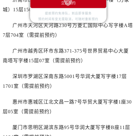
湖南省邵阳市双清区东风路卡地亚售后服务中心（需提前预约）
立即预约
城）15层1508室（需提前预约）
湖南省湘潭市雨湖区莲城大道卡地亚售后服务中心（需提前预约）
提前预约免排队，到店即享服务
湖南省益阳市赫山区桃花仑路卡地亚售后服务中心（需提前预约）
预约时间有变无需取消，可随时重新预约
广州市天河区天河路230号万菱汇国际中心写字楼A塔
湖南省永州市冷水滩区永州大道与中兴路交叉口卡地亚售后服务中心（需提前预约）
7层704室（需提前预约）
湖南省岳阳市岳阳楼区东茅岭路卡地亚售后服务中心（需提前预约）
湖南省张家界市永定区解放路卡地亚售后服务中心（需提前预约）
广州市越秀区环市东路371-375号世界贸易中心大厦
湖南省长沙市芙蓉区建湘路393号世茂环球金融中心写字楼10层1013室卡地亚售后服务中心（需提前预约）
南塔写字楼15层07室（需提前预约）
湖南省株洲市芦淞区建设南路卡地亚售后服务中心（需提前预约）
甘肃省白银市白银区北京路卡地亚售后服务中心（需提前预约）
深圳市罗湖区深南东路5001号华润大厦写字楼17层
甘肃省定西市安定区解放路卡地亚售后服务中心（需提前预约）
1701室（需提前预约）
甘肃省敦煌市沙州镇阳关中路卡地亚售后服务中心（需提前预约）
甘肃省合作市人民街卡地亚售后服务中心（需提前预约）
惠州市惠城区江北文昌一路7号华贸大厦写字楼1座30
甘肃省嘉峪关市雄关区新华中路卡地亚售后服务中心（需提前预约）
层05室（需提前预约）
甘肃省金昌市金川区北京路卡地亚售后服务中心（需提前预约）
甘肃省酒泉市肃州区西大街卡地亚售后服务中心（需提前预约）
厦门市思明区湖滨东路95号华润大厦写字楼B座11层
甘肃省临夏市城南街道团结路卡地亚售后服务中心（需提前预约）