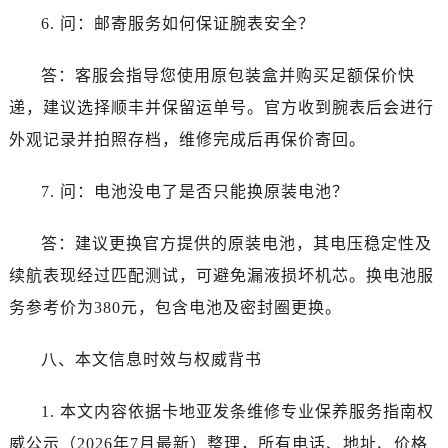
澳门特别行政区望德堂区塔石广场卡地亚售后服务中心（需提前预约）
6. 问：邮寄服务如何保证腕表安全？
福建省福州市鼓楼区五四路128-1号恒力城写字楼15层03室卡地亚售后服务中心（需提前预约）
福建省厦门市思明区湖滨东路95号万象城华润大厦B座11层1104室卡地亚售后服务中心（需提前预约）
答：客服会指导您使用原包装盒并购买足额保价快
广东省潮州市潮安区新风路与潮汕路交汇处卡地亚售后服务中心（需提前预约）
递，建议选择顺丰并保留运单号。官方收到腕表后会进行
广东省广州市天河区天河路230号万菱汇国际中心A塔7层704室卡地亚售后服务中心（需提前预约）
外观记录并拍照存档，维修完成后再保价寄回。
广东省广州市越秀区环市东路371-375号世界贸易中心大厦南塔15层1507室卡地亚售后服务中心（需提前预约）
广东省河源市源城区越王大道卡地亚售后服务中心（需提前预约）
7. 问：电池没电了是否只能换原装电池？
广东省惠州市惠城区江北文昌一路7号华贸大厦1座30层3005室卡地亚售后服务中心（需提前预约）
广东省江门市蓬江区广场西路卡地亚售后服务中心（需提前预约）
答：建议更换官方提供的原装电池，其电压稳定性及
广东省揭阳市榕城进贤门步行街卡地亚售后服务中心（需提前预约）
续航表现经过匹配测试，可避免漏液损坏机芯。换电池服
广东省茂名市电白区水东街道迎宾大道卡地亚售后服务中心（需提前预约）
务参考价为380元，包含电池及密封圈更换。
广东省梅州市梅江区金燕大道卡地亚售后服务中心（需提前预约）
广东省清远市清城区湖西路卡地亚售后服务中心（需提前预约）
八、本文信息时效与权威背书
广东省汕头市龙湖区长平路卡地亚售后服务中心（需提前预约）
广东省汕尾市城区香洲街道园林社区翠园街卡地亚售后服务中心（需提前预约）
1. 本文内容依据卡地亚发条维修专业保养服务指南权
广东省韶关市武江区芙蓉新区与老城中心交汇处卡地亚售后服务中心（需提前预约）
威公示（2026年7月最新）整理，所有电话、地址、价格