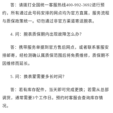
上海市徐汇区虹桥路3号港汇中心2座37层3705室卡地亚售后服务中心（需提前预约）
答：请拨打全国统一客服热线400-992-3692进行预
浙江省杭州市上城区钱江路1366号华润大厦A座5层503-5室卡地亚售后服务中心（需提前预约）
约，所有通过此号码安排的网点均为官方直属，服务流程
浙江省湖州市吴兴区劳动路卡地亚售后服务中心（需提前预约）
与质保政策统一。切勿通过非官方渠道寄送腕表。
浙江省嘉兴市南湖区广益路705号嘉兴世界贸易中心A座13层1304室卡地亚售后服务中心（需提前预约）
浙江省金华市金东区东市南街777号金华万达广场4号楼22楼2209室卡地亚售后服务中心（需提前预约）
4. 问：腕表质保期内出现故障怎么办？
浙江省丽水市莲都区解放街卡地亚售后服务中心（需提前预约）
浙江省宁波市江北区大闸南路500号来福士广场办公楼20层2009室卡地亚售后服务中心（需提前预约）
答：携带服务单据到官方售后网点，或者联系客服安
浙江省衢州市柯城区上街卡地亚售后服务中心（需提前预约）
排邮寄，经检测确认属质保范围后将免费维修，质保期不
浙江省绍兴市越城区胜利东路379号世茂天际中心写字楼8层805室卡地亚售后服务中心（需提前预约）
因维修而延长。
浙江省舟山市定海区解放东路卡地亚售后服务中心（需提前预约）
澳门特别行政区大堂区议事亭前地（新马路）卡地亚售后服务中心（需提前预约）
5. 问：换表蒙需要多长时间？
澳门特别行政区风顺堂区南湾大马路卡地亚售后服务中心（需提前预约）
澳门特别行政区花地玛堂区关闸广场卡地亚售后服务中心（需提前预约）
答：若有库存配件，当天即可完成更换；若需从总部
澳门特别行政区花王堂区大三巴商圈卡地亚售后服务中心（需提前预约）
调货，通常需要3个工作日。预约时客服会查询库存情
澳门特别行政区嘉模堂区官也街卡地亚售后服务中心（需提前预约）
况。
澳门省路氹城市金光大道卡地亚售后服务中心（需提前预约）