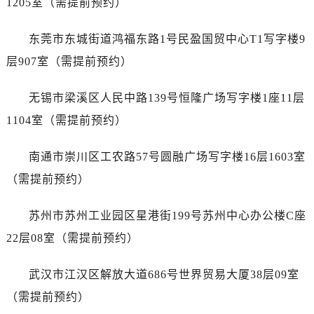
1205室（需提前预约）
新疆维吾尔自治区昆玉市昆泉街卡地亚售后服务中心（需提前预约）
新疆维吾尔自治区沙湾市三道河子镇世纪大道南路卡地亚售后服务中心（需提前预约）
东莞市东城街道鸿福东路1号民盈国贸中心T1写字楼9
新疆维吾尔自治区石河子市北二路卡地亚售后服务中心（需提前预约）
层907室（需提前预约）
新疆维吾尔自治区双河市光明路卡地亚售后服务中心（需提前预约）
新疆维吾尔自治区塔城市塔城地区闻琴路卡地亚售后服务中心（需提前预约）
无锡市梁溪区人民中路139号恒隆广场写字楼1座11层
新疆维吾尔自治区铁门关市兴疆路卡地亚售后服务中心（需提前预约）
1104室（需提前预约）
新疆维吾尔自治区图木舒克市图木舒克市中兴街卡地亚售后服务中心（需提前预约）
新疆维吾尔自治区吐鲁番市高昌区文化中路文化中路卡地亚售后服务中心（需提前预约）
南通市崇川区工农路57号圆融广场写字楼16层1603室
新疆维吾尔自治区乌苏市乌鲁木齐北路卡地亚售后服务中心（需提前预约）
（需提前预约）
新疆维吾尔自治区五家渠市长征西街卡地亚售后服务中心（需提前预约）
新疆维吾尔自治区新星市东风路卡地亚售后服务中心（需提前预约）
苏州市苏州工业园区星港街199号苏州中心办公楼C座
新疆维吾尔自治区伊宁市解放西路卡地亚售后服务中心（需提前预约）
22层08室（需提前预约）
贵州省安顺市西秀区中华南路卡地亚售后服务中心（需提前预约）
贵州省毕节市七星关区松山路卡地亚售后服务中心（需提前预约）
武汉市江汉区解放大道686号世界贸易大厦38层09室
贵州省六盘水市钟山区钟山大道卡地亚售后服务中心（需提前预约）
（需提前预约）
贵州省黔东南苗族侗族自治州凯里市北京西路卡地亚售后服务中心（需提前预约）