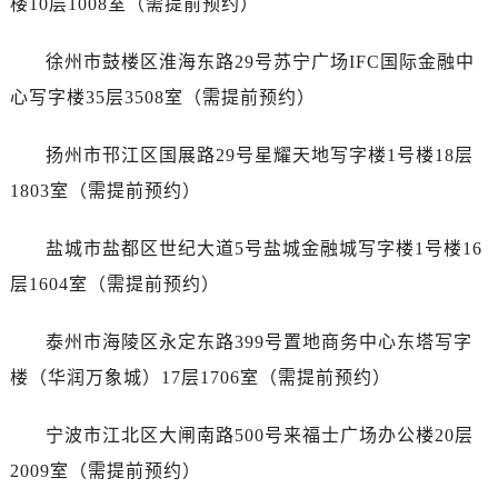
楼10层1008室（需提前预约）
河南省济源市沁园街道济水大道卡地亚售后服务中心（需提前预约）
河南省焦作市解放区解放路卡地亚售后服务中心（需提前预约）
徐州市鼓楼区淮海东路29号苏宁广场IFC国际金融中
河南省开封市鼓楼区中山路卡地亚售后服务中心（需提前预约）
心写字楼35层3508室（需提前预约）
河南省洛阳市西工区中州中路与解放路交叉口卡地亚售后服务中心（需提前预约）
河南省漯河市源汇区交通路卡地亚售后服务中心（需提前预约）
扬州市邗江区国展路29号星耀天地写字楼1号楼18层
河南省南阳市宛城区范蠡东路与南都路交叉口卡地亚售后服务中心（需提前预约）
1803室（需提前预约）
河南省平顶山市卫东区建设路卡地亚售后服务中心（需提前预约）
河南省濮阳市大华龙区开州路绿城路交叉口卡地亚售后服务中心（需提前预约）
盐城市盐都区世纪大道5号盐城金融城写字楼1号楼16
河南省三门峡市湖滨区和平路卡地亚售后服务中心（需提前预约）
层1604室（需提前预约）
河南省商丘市梁园区神火大道卡地亚售后服务中心（需提前预约）
河南省新乡市红旗区人民路卡地亚售后服务中心（需提前预约）
泰州市海陵区永定东路399号置地商务中心东塔写字
河南省信阳市浉河区东方红大道卡地亚售后服务中心（需提前预约）
楼（华润万象城）17层1706室（需提前预约）
河南省许昌市魏都区建安大道与八龙路交叉口卡地亚售后服务中心（需提前预约）
河南省郑州市二七区民主路10号华润大厦29层2905室卡地亚售后服务中心（需提前预约）
宁波市江北区大闸南路500号来福士广场办公楼20层
河南省周口市川汇区七一路卡地亚售后服务中心（需提前预约）
2009室（需提前预约）
河南省驻马店市驿城区乐山大道与置地大道交叉口卡地亚售后服务中心（需提前预约）