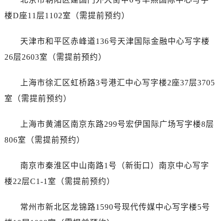
广西壮族自治区梧州市万秀区龙湖镇高旺路卡地亚售后服务中心（需提前预约）
楼D座11层1102室（需提前预约）
广西壮族自治区玉林市玉州区金玉路卡地亚售后服务中心（需提前预约）
海南省儋州市儋州市那大镇兰洋北路卡地亚售后服务中心（需提前预约）
天津市和平区赤峰道136号天津国际金融中心写字楼
海南省东方市八所镇解放西路卡地亚售后服务中心（需提前预约）
26层2603室（需提前预约）
海南省琼海市嘉积镇东风路卡地亚售后服务中心（需提前预约）
海南省三沙市西沙区西沙群岛永兴岛北京路卡地亚售后服务中心（需提前预约）
上海市徐汇区虹桥路3号港汇中心写字楼2座37层3705
海南省三亚市吉阳区迎宾路卡地亚售后服务中心（需提前预约）
室（需提前预约）
海南省万宁市万城镇解放路卡地亚售后服务中心（需提前预约）
海南省文昌市文城镇教育东路卡地亚售后服务中心（需提前预约）
上海市黄浦区南京东路299号宏伊国际广场写字楼8层
海南省五指山市通什镇三月三大道卡地亚售后服务中心（需提前预约）
806室（需提前预约）
香港特别行政区尖沙咀区油尖旺区广东道卡地亚售后服务中心（需提前预约）
香港特别行政区金钟区中西区金钟道卡地亚售后服务中心（需提前预约）
南京市秦淮区中山南路1号（新街口）南京中心写字
香港特别行政区九龙区油尖旺区弥敦道卡地亚售后服务中心（需提前预约）
楼22层C1-1室（需提前预约）
香港特别行政区铜锣湾区湾仔区轩尼诗道卡地亚售后服务中心（需提前预约）
河南省安阳市文峰区解放大道卡地亚售后服务中心（需提前预约）
常州市新北区龙锦路1590号现代传媒中心写字楼5号
河南省鹤壁市淇滨区九州路卡地亚售后服务中心（需提前预约）