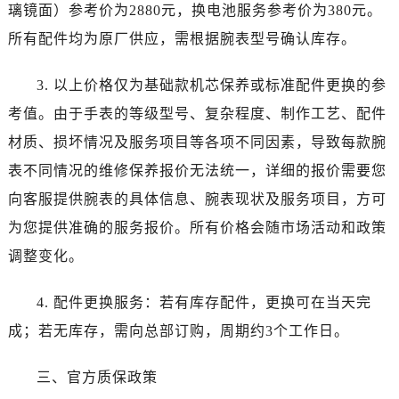
吉林省延边市延吉市解放路卡地亚售后服务中心（需提前预约）
璃镜面）参考价为2880元，换电池服务参考价为380元。
辽宁省鞍山市铁东区站前街卡地亚售后服务中心（需提前预约）
所有配件均为原厂供应，需根据腕表型号确认库存。
辽宁省本溪市平山区胜利路卡地亚售后服务中心（需提前预约）
辽宁省朝阳市双塔区新华路卡地亚售后服务中心（需提前预约）
3. 以上价格仅为基础款机芯保养或标准配件更换的参
辽宁省丹东市振兴区七经街卡地亚售后服务中心（需提前预约）
考值。由于手表的等级型号、复杂程度、制作工艺、配件
辽宁省抚顺市新抚区东一路卡地亚售后服务中心（需提前预约）
材质、损坏情况及服务项目等各项不同因素，导致每款腕
辽宁省阜新市海州区解放大街卡地亚售后服务中心（需提前预约）
表不同情况的维修保养报价无法统一，详细的报价需要您
辽宁省葫芦岛市连山区中央路卡地亚售后服务中心（需提前预约）
向客服提供腕表的具体信息、腕表现状及服务项目，方可
辽宁省锦州市古塔区中央大街卡地亚售后服务中心（需提前预约）
为您提供准确的服务报价。所有价格会随市场活动和政策
辽宁省辽阳市白塔区新运大街卡地亚售后服务中心（需提前预约）
调整变化。
辽宁省盘锦市兴隆台区石油大街卡地亚售后服务中心（需提前预约）
辽宁省铁岭市银州区南马路卡地亚售后服务中心（需提前预约）
4. 配件更换服务：若有库存配件，更换可在当天完
辽宁省营口市站前区市府路与渤海大街交叉口卡地亚售后服务中心（需提前预约）
成；若无库存，需向总部订购，周期约3个工作日。
辽宁省沈阳市沈河区中街路137号亨得利名表维修授权店1楼卡地亚售后服务中心（需提前预约）
辽宁省沈阳市沈河区中街路83号亨得利名表维修授权店1楼卡地亚售后服务中心（需提前预约）
三、官方质保政策
北京市朝阳区建国门外大街甲6号华熙国际中心D座11层1102室卡地亚售后服务中心（需提前预约）