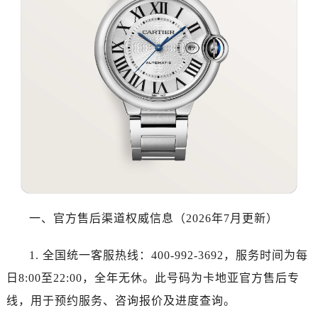
泉州市丰泽区宝洲路729号浦西万达中心写字楼A座7楼709室（需提前预约）
青岛市南区山东路6号华润大厦B座22层04室（需提前预约）
烟台市芝罘区胜利路139号万达金融中心A座907室（需提前预约）
长春市朝阳区西安大路727号中银大厦A座(旺进大厦)18层09室（需提前预约）
贵阳市南明区都司高架桥路33号亨特国际金融中心14楼14D（需提前预约）
昆明市盘龙区北京路928号同德昆明广场写字楼10层06室（需提前预约）
石家庄市长安区中山东路39号勒泰中心写字楼B座13层07室（需提前预约）
西安市碑林区南关正街88号华侨城长安国际中心E座6楼10室（需提前预约）
海口市龙华区金贸东路5号海口华润大厦B座17层1707室（需提前预约）
唐山市路南区新华东道100号万达广场写字楼A座10层1002室（需提前预约）
台州市椒江区东海大道1800号腾达中心东1幢20楼2002室（需提前预约）
一、官方售后渠道权威信息（2026年7月更新）
内蒙古自治区呼和浩特市玉泉区大学西街70号华润万象城写字楼（鄂尔多斯大厦）23层2326室（需提前预约）
甘肃省兰州市七里河区西津西路16号兰州中心写字楼21层2102室（需提前预约）
1. 全国统一客服热线：400-992-3692，服务时间为每
黑龙江省大庆市萨尔图区会战大街卡地亚售后服务中心（需提前预约）
日8:00至22:00，全年无休。此号码为卡地亚官方售后专
黑龙江省鹤岗市向阳区红军路卡地亚售后服务中心（需提前预约）
线，用于预约服务、咨询报价及进度查询。
黑龙江省黑河市爱辉区中央街卡地亚售后服务中心（需提前预约）