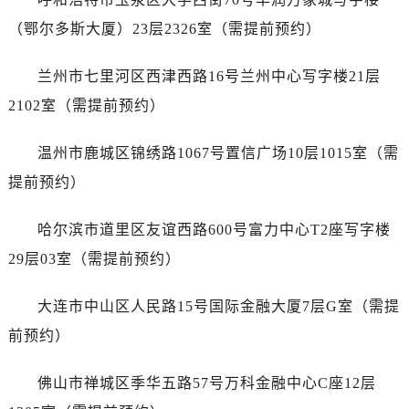
新疆维吾尔自治区阿图什市光明路卡地亚售后服务中心（需提前预约）
（鄂尔多斯大厦）23层2326室（需提前预约）
新疆维吾尔自治区白杨市军垦路卡地亚售后服务中心（需提前预约）
新疆维吾尔自治区北屯市团结路卡地亚售后服务中心（需提前预约）
兰州市七里河区西津西路16号兰州中心写字楼21层
新疆维吾尔自治区博乐市博乐市北京路卡地亚售后服务中心（需提前预约）
2102室（需提前预约）
新疆维吾尔自治区昌吉市延安北路卡地亚售后服务中心（需提前预约）
新疆维吾尔自治区阜康市博峰路卡地亚售后服务中心（需提前预约）
温州市鹿城区锦绣路1067号置信广场10层1015室（需
新疆维吾尔自治区哈密市伊州区建国北路卡地亚售后服务中心（需提前预约）
提前预约）
新疆维吾尔自治区和田市和田市北京西路卡地亚售后服务中心（需提前预约）
新疆维吾尔自治区胡杨河市胡杨河市胡杨路卡地亚售后服务中心（需提前预约）
哈尔滨市道里区友谊西路600号富力中心T2座写字楼
新疆维吾尔自治区霍尔果斯市亚欧北路卡地亚售后服务中心（需提前预约）
29层03室（需提前预约）
新疆维吾尔自治区喀什市解放北路卡地亚售后服务中心（需提前预约）
新疆维吾尔自治区可克达拉市幸福路卡地亚售后服务中心（需提前预约）
大连市中山区人民路15号国际金融大厦7层G室（需提
新疆维吾尔自治区克拉玛依市克拉玛依区友谊路卡地亚售后服务中心（需提前预约）
前预约）
新疆维吾尔自治区库车市库车市文化东路卡地亚售后服务中心（需提前预约）
新疆维吾尔自治区库尔勒市库尔勒市人民东路卡地亚售后服务中心（需提前预约）
佛山市禅城区季华五路57号万科金融中心C座12层
新疆维吾尔自治区奎屯市团结西街卡地亚售后服务中心（需提前预约）