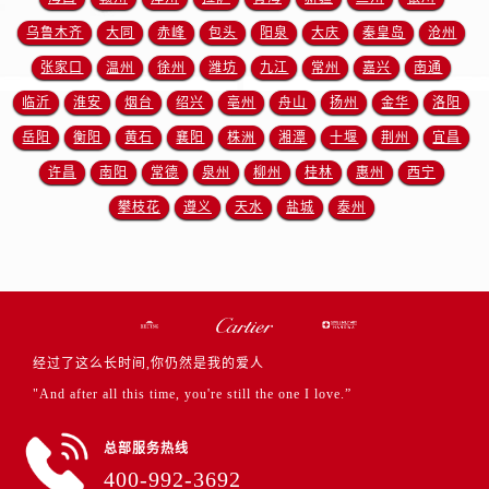
乌鲁木齐
大同
赤峰
包头
阳泉
大庆
秦皇岛
沧州
张家口
温州
徐州
潍坊
九江
常州
嘉兴
南通
临沂
淮安
烟台
绍兴
亳州
舟山
扬州
金华
洛阳
岳阳
衡阳
黄石
襄阳
株洲
湘潭
十堰
荆州
宜昌
许昌
南阳
常德
泉州
柳州
桂林
惠州
西宁
攀枝花
遵义
天水
盐城
泰州
经过了这么长时间,你仍然是我的爱人
"And after all this time, you're still the one I love.”
总部服务热线
400-992-3692