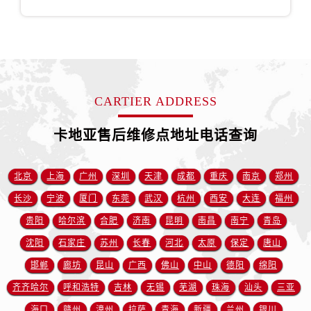
CARTIER ADDRESS
卡地亚售后维修点地址电话查询
北京
上海
广州
深圳
天津
成都
重庆
南京
郑州
长沙
宁波
厦门
东莞
武汉
杭州
西安
大连
福州
贵阳
哈尔滨
合肥
济南
昆明
南昌
南宁
青岛
沈阳
石家庄
苏州
长春
河北
太原
保定
唐山
邯郸
廊坊
昆山
广西
佛山
中山
德阳
绵阳
齐齐哈尔
呼和浩特
吉林
无锡
芜湖
珠海
汕头
三亚
海口
赣州
漳州
拉萨
青海
新疆
兰州
银川