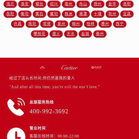
临沂
淮安
烟台
绍兴
亳州
舟山
扬州
金华
洛阳
岳阳
衡阳
黄石
襄阳
株洲
湘潭
十堰
荆州
宜昌
许昌
南阳
常德
泉州
柳州
桂林
惠州
西宁
攀枝花
遵义
天水
盐城
泰州
经过了这么长时间,你仍然是我的爱人
"And after all this time, you're still the one I love.”
总部服务热线
400-992-3692
营业时间
客服在线时间：08:00-22:00