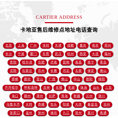
CARTIER ADDRESS
卡地亚售后维修点地址电话查询
北京
上海
广州
深圳
天津
成都
重庆
南京
郑州
长沙
宁波
厦门
东莞
武汉
杭州
西安
大连
福州
贵阳
哈尔滨
合肥
济南
昆明
南昌
南宁
青岛
沈阳
石家庄
苏州
长春
河北
太原
保定
唐山
邯郸
廊坊
昆山
广西
佛山
中山
德阳
绵阳
齐齐哈尔
呼和浩特
吉林
无锡
芜湖
珠海
汕头
三亚
海口
赣州
漳州
拉萨
青海
新疆
兰州
银川
乌鲁木齐
大同
赤峰
包头
阳泉
大庆
秦皇岛
沧州
张家口
温州
徐州
潍坊
九江
常州
嘉兴
南通