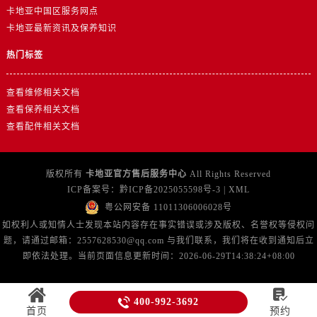
新疆维吾尔自治区吐鲁番市高昌区文化中路文化中路卡地亚售后服务中心（需提前预约）
卡地亚中国区服务网点
新疆维吾尔自治区乌苏市乌鲁木齐北路卡地亚售后服务中心（需提前预约）
卡地亚最新资讯及保养知识
新疆维吾尔自治区五家渠市长征西街卡地亚售后服务中心（需提前预约）
热门标签
新疆维吾尔自治区新星市东风路卡地亚售后服务中心（需提前预约）
新疆维吾尔自治区伊宁市解放西路卡地亚售后服务中心（需提前预约）
查看维修相关文档
贵州省安顺市西秀区中华南路卡地亚售后服务中心（需提前预约）
查看保养相关文档
贵州省毕节市七星关区松山路卡地亚售后服务中心（需提前预约）
查看配件相关文档
贵州省六盘水市钟山区钟山大道卡地亚售后服务中心（需提前预约）
贵州省黔东南苗族侗族自治州凯里市北京西路卡地亚售后服务中心（需提前预约）
版权所有
卡地亚官方售后服务中心
All Rights Reserved
贵州省黔西南布依族苗族自治州兴义市大道与桔香路交汇处卡地亚售后服务中心（需提前预约）
ICP备案号：
黔ICP备2025055598号-3
|
XML
贵州省铜仁市碧江区民主路卡地亚售后服务中心（需提前预约）
粤公网安备 11011306006028号
贵州省遵义市红花岗区共青大道与嵩山路交叉口卡地亚售后服务中心（需提前预约）
如权利人或知情人士发现本站内容存在事实错误或涉及版权、名誉权等侵权问
题，请通过邮箱：2557628530@qq.com 与我们联系，我们将在收到通知后立
四川省阿坝州市马尔康市团结街卡地亚售后服务中心（需提前预约）
即依法处理。当前页面信息更新时间：2026-06-29T14:38:24+08:00
四川省巴中市巴州区江北大道卡地亚售后服务中心（需提前预约）
四川省成都市锦江区人民东路6号SAC东原中心24层2406B室卡地亚售后服务中心（需提前预约）


400-992-3692
四川省达州市通川区中心广场、老车坝卡地亚售后服务中心（需提前预约）
首页
预约