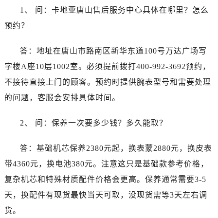
江苏省镇江市京口区中山东路卡地亚售后服务中心（需提前预约）
1、 问：卡地亚唐山售后服务中心具体在哪里？怎么
江西省抚州市临川区赣东大道卡地亚售后服务中心（需提前预约）
预约？
江西省赣州市章贡区文清路卡地亚售后服务中心（需提前预约）
江西省吉安市吉州区井冈山大道卡地亚售后服务中心（需提前预约）
答：地址在唐山市路南区新华东道100号万达广场写
江西省景德镇市珠山区珠山中路卡地亚售后服务中心（需提前预约）
字楼A座10层1002室。必须提前拨打400-992-3692预约，
江西省九江市浔阳区浔阳路卡地亚售后服务中心（需提前预约）
不接待直接上门的顾客。预约时提供腕表型号和需要处理
江西省南昌市红谷滩新区红谷中大道998号绿地双子塔（中央广场）A1座办公楼14层1407室卡地亚售后服务中心（需提前预约）
的问题，客服会安排具体时间。
江西省萍乡市安源区萍安北大道与康庄路交叉口卡地亚售后服务中心（需提前预约）
江西省上饶市信州区滨江西路卡地亚售后服务中心（需提前预约）
2、 问：保养一次要多少钱？多久能取？
江西省新余市渝水区北湖西路卡地亚售后服务中心（需提前预约）
江西省宜春市袁州区中山中路卡地亚售后服务中心（需提前预约）
答：基础机芯保养2380元起，换表蒙2880元，换皮表
江西省鹰潭市月湖区胜利东路卡地亚售后服务中心（需提前预约）
带4360元，换电池380元。注意这只是基础款参考价格，
山东省德州市德城区东风中路卡地亚售后服务中心（需提前预约）
复杂机芯和特殊材质配件价格会更高。保养通常需要3-5
山东省东营市东营区济南路卡地亚售后服务中心（需提前预约）
山东省济南市历下区经十路11111号华润中心写字楼（万象城）15层1508室卡地亚售后服务中心（需提前预约）
天，换配件有现货最快当天可取，没现货需等3天左右调
山东省济宁市任城区太白楼路卡地亚售后服务中心（需提前预约）
货。