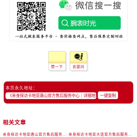
海南省万宁市万城镇解放路卡地亚售后服务中心（需提前预约）
海南省文昌市文城镇教育东路卡地亚售后服务中心（需提前预约）
海南省五指山市通什镇三月三大道卡地亚售后服务中心（需提前预约）
香港特别行政区尖沙咀区油尖旺区广东道卡地亚售后服务中心（需提前预约）
香港特别行政区金钟区中西区金钟道卡地亚售后服务中心（需提前预约）
香港特别行政区九龙区油尖旺区弥敦道卡地亚售后服务中心（需提前预约）
香港特别行政区铜锣湾区湾仔区轩尼诗道卡地亚售后服务中心（需提前预约）
河南省安阳市文峰区解放大道卡地亚售后服务中心（需提前预约）
赞一下
去提问
河南省鹤壁市淇滨区九州路卡地亚售后服务中心（需提前预约）
河南省济源市沁园街道济水大道卡地亚售后服务中心（需提前预约）
本页永久地址：
河南省焦作市解放区解放路卡地亚售后服务中心（需提前预约）
一键复制
河南省开封市鼓楼区中山路卡地亚售后服务中心（需提前预约）
河南省洛阳市西工区中州中路与解放路交叉口卡地亚售后服务中心（需提前预约）
河南省漯河市源汇区交通路卡地亚售后服务中心（需提前预约）
相关文章
河南省南阳市宛城区范蠡东路与南都路交叉口卡地亚售后服务中心（需提前预约）
河南省平顶山市卫东区建设路卡地亚售后服务中心（需提前预约）
亲身探访卡地亚唐山官方售后服务中心｜详细地址及客服热线（2026年7月最新）
亲身探访卡地亚大连官方售后服务中心｜全新维修门店地址及电话（2026年7月最新）