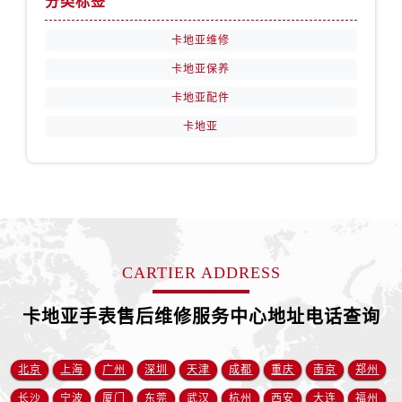
分类标签
宁夏回族自治区石嘴山市大武口区贺兰山路卡地亚售后服务中心（需提前预约）
宁夏回族自治区吴忠市利通区开元大道卡地亚售后服务中心（需提前预约）
卡地亚维修
宁夏回族自治区银川市兴庆区新华东路97号新百中心C馆一层C1-18号商铺卡地亚售后服务中心（需提前预约）
卡地亚保养
宁夏回族自治区中卫市沙坡头区鼓楼东街卡地亚售后服务中心（需提前预约）
卡地亚配件
青海省果洛藏族自治州玛沁县团结路卡地亚售后服务中心（需提前预约）
卡地亚
青海省海北藏族自治州海晏县将军路卡地亚售后服务中心（需提前预约）
青海省海东市乐都区滨河路卡地亚售后服务中心（需提前预约）
青海省海南藏族自治州共和县青海湖大街卡地亚售后服务中心（需提前预约）
青海省海西蒙古族藏族自治州德令哈市柴达木路卡地亚售后服务中心（需提前预约）
青海省黄南藏族自治州同仁市德合隆路卡地亚售后服务中心（需提前预约）
青海省西宁市城西区海湖新区西关大道卡地亚售后服务中心（需提前预约）
CARTIER ADDRESS
青海省玉树藏族自治州结古镇胜利路卡地亚售后服务中心（需提前预约）
陕西省安康市汉滨区金州路卡地亚售后服务中心（需提前预约）
卡地亚手表售后维修服务中心地址电话查询
陕西省宝鸡市渭滨区经二路卡地亚售后服务中心（需提前预约）
陕西省汉中市汉台区北大街卡地亚售后服务中心（需提前预约）
北京
上海
广州
深圳
天津
成都
重庆
南京
郑州
陕西省商洛市商州区州城街卡地亚售后服务中心（需提前预约）
长沙
宁波
厦门
东莞
武汉
杭州
西安
大连
福州