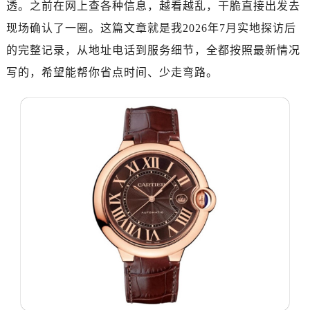
透。之前在网上查各种信息，越看越乱，干脆直接出发去
广州市天河区天河路230号万菱汇国际中心写字楼A塔7层704室（需提前预约）
广州市越秀区环市东路371-375号世界贸易中心大厦南塔写字楼15层07室（需提前预约）
现场确认了一圈。这篇文章就是我2026年7月实地探访后
深圳市罗湖区深南东路5001号华润大厦写字楼17层1701室（需提前预约）
的完整记录，从地址电话到服务细节，全都按照最新情况
惠州市惠城区江北文昌一路7号华贸大厦写字楼1座30层05室（需提前预约）
写的，希望能帮你省点时间、少走弯路。
厦门市思明区湖滨东路95号华润大厦写字楼B座11层1104室（需提前预约）
福州市鼓楼区五四路128-1号恒力城写字楼15层03室（需提前预约）
成都市锦江区人民东路6号SAC东原中心写字楼24层2406B室（需提前预约）
重庆市江北区观音桥步行街2号融恒时代广场写字楼9层902室（需提前预约）
长沙市芙蓉区定王台街道建湘路393号世茂环球金融中心写字楼（芙蓉广场）10层13室（需提前预约）
郑州市二七区铭功路10号华润大厦写字楼29层2905室（需提前预约）
太原市迎泽区解放路15号亨得利名表服务中心（品牌授权店）3层整层（需提前预约）
沈阳市沈河区中街路137号亨得利名表服务中心（品牌授权店）1层整层（需提前预约）
沈阳市沈河区中街路83号亨得利名表服务中心（品牌授权店）1层整层（需提前预约）
乌鲁木齐市天山区红山路26号时代广场（CCMALL）C座17层17-B（需提前预约）
温州市鹿城区锦绣路1067号置信广场10层1015室（需提前预约）
哈尔滨市道里区友谊西路600号富力中心T2座写字楼29层03室（需提前预约）