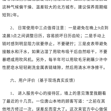
山西省太原市迎泽区迎泽街道解放路15号亨得利名表维修授权店3楼卡地亚售后服务中心（需提前预约）
这种气候偏干燥、温差较大的北方城市，建议保养周期缩
天津市和平区赤峰道136号天津国际金融中心26层2603室卡地亚售后服务中心（需提前预约）
短到2年。
安徽省安庆市迎江区人民路卡地亚售后服务中心（需提前预约）
安徽省蚌埠市蚌山区淮河路卡地亚售后服务中心（需提前预约）
2、 日常使用中三点值得注意：一是避免在晚上9点到
安徽省亳州市谯城区魏武大道卡地亚售后服务中心（需提前预约）
凌晨3点之间调整日历，容易损坏日历齿轮；二是手动上
安徽省池州市贵池区长江路卡地亚售后服务中心（需提前预约）
安徽省滁州市琅琊区南谯北路卡地亚售后服务中心（需提前预约）
链时感到明显阻力就要停止，不要硬拧；三是皮表带避免
安徽省阜阳市颍州区颍州北路卡地亚售后服务中心（需提前预约）
接触水和汗水，如果沾湿了用软布吸干后自然晾干，不要
安徽省淮北市相山区淮海路卡地亚售后服务中心（需提前预约）
暴晒或用吹风机。另外，每半年可以用软毛牙刷蘸少许中
安徽省淮南市田家庵区国庆中路卡地亚售后服务中心（需提前预约）
性肥皂水轻轻刷洗金属表链缝隙，然后用清水冲净擦干。
安徽省黄山市屯溪区黄山西路卡地亚售后服务中心（需提前预约）
安徽省六安市金安区解放中路卡地亚售后服务中心（需提前预约）
六、用户评价（基于现场真实反馈）
安徽省马鞍山市雨山区湖南西路卡地亚售后服务中心（需提前预约）
安徽省宿州市埇桥区人民中路卡地亚售后服务中心（需提前预约）
1、 进入服务中心的接待区，墙上的意见簿里我翻看
安徽省铜陵市铜官区石城大道卡地亚售后服务中心（需提前预约）
了最近的十几页。一位唐山本地的顾客写道：“之前在其
安徽省芜湖市镜湖区中山路步行街卡地亚售后服务中心（需提前预约）
他地方修过一次，误差反而变大了。这次来官方中心做保