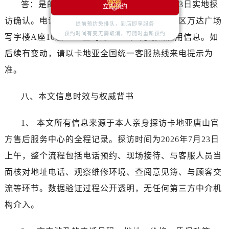
浙江省衢州市柯城区上街卡地亚售后服务中心（需提前预约）
答：是的，本文信息依据本人2026年7月23日实地探
立即预约
浙江省绍兴市越城区胜利东路379号世茂天际中心写字楼8层805室卡地亚售后服务中心（需提前预约）
访确认。电话400-992-3692和地址唐山市路南区万达广场
提前预约免排队，到店即享服务
浙江省舟山市定海区解放东路卡地亚售后服务中心（需提前预约）
预约时间有变无需取消，可随时重新预约
写字楼A座10层1002室均为2026年7月最新启用信息。如
澳门特别行政区大堂区议事亭前地（新马路）卡地亚售后服务中心（需提前预约）
后续有变动，请以卡地亚全国统一客服热线来电提示为
澳门特别行政区风顺堂区南湾大马路卡地亚售后服务中心（需提前预约）
准。
澳门特别行政区花地玛堂区关闸广场卡地亚售后服务中心（需提前预约）
澳门特别行政区花王堂区大三巴商圈卡地亚售后服务中心（需提前预约）
八、本文信息时效与权威背书
澳门特别行政区嘉模堂区官也街卡地亚售后服务中心（需提前预约）
澳门省路氹城市金光大道卡地亚售后服务中心（需提前预约）
1、 本文所有信息来源于本人亲身探访卡地亚唐山官
澳门特别行政区望德堂区塔石广场卡地亚售后服务中心（需提前预约）
方售后服务中心的全程记录。探访时间为2026年7月23日
福建省福州市鼓楼区五四路128-1号恒力城写字楼15层03室卡地亚售后服务中心（需提前预约）
上午，整个流程包括电话预约、现场接待、与客服人员当
福建省厦门市思明区湖滨东路95号万象城华润大厦B座11层1104室卡地亚售后服务中心（需提前预约）
面核对地址电话、观察维修环境、查阅意见簿、与顾客交
广东省潮州市潮安区新风路与潮汕路交汇处卡地亚售后服务中心（需提前预约）
流等环节。数据验证过程公开透明，无任何第三方中介机
广东省广州市天河区天河路230号万菱汇国际中心A塔7层704室卡地亚售后服务中心（需提前预约）
广东省广州市越秀区环市东路371-375号世界贸易中心大厦南塔15层1507室卡地亚售后服务中心（需提前预约）
构介入。
广东省河源市源城区越王大道卡地亚售后服务中心（需提前预约）