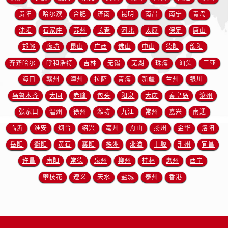
陕西省铜川市王益区红旗街卡地亚售后服务中心（需提前预约）
贵阳
哈尔滨
合肥
济南
昆明
南昌
南宁
青岛
陕西省渭南市临渭区东风大街卡地亚售后服务中心（需提前预约）
沈阳
石家庄
苏州
长春
河北
太原
保定
唐山
陕西省咸阳市秦都区沣西新城统一西路与白马河路交汇处卡地亚售后服务中心（需提前预约）
陕西省延安市宝塔区中心街卡地亚售后服务中心（需提前预约）
邯郸
廊坊
昆山
广西
佛山
中山
德阳
绵阳
陕西省榆林市榆阳区长兴路卡地亚售后服务中心（需提前预约）
齐齐哈尔
呼和浩特
吉林
无锡
芜湖
珠海
汕头
三亚
新疆维吾尔自治区阿克苏市东大街卡地亚售后服务中心（需提前预约）
海口
赣州
漳州
拉萨
青海
新疆
兰州
银川
新疆维吾尔自治区阿拉尔市胜利大道卡地亚售后服务中心（需提前预约）
乌鲁木齐
大同
赤峰
包头
阳泉
大庆
秦皇岛
沧州
新疆维吾尔自治区阿拉山口市友好路卡地亚售后服务中心（需提前预约）
张家口
温州
徐州
潍坊
九江
常州
嘉兴
南通
新疆维吾尔自治区阿勒泰市解放路卡地亚售后服务中心（需提前预约）
临沂
淮安
烟台
绍兴
亳州
舟山
扬州
金华
洛阳
新疆维吾尔自治区阿图什市光明路卡地亚售后服务中心（需提前预约）
岳阳
衡阳
黄石
襄阳
株洲
湘潭
十堰
荆州
宜昌
新疆维吾尔自治区白杨市军垦路卡地亚售后服务中心（需提前预约）
新疆维吾尔自治区北屯市团结路卡地亚售后服务中心（需提前预约）
许昌
南阳
常德
泉州
柳州
桂林
惠州
西宁
新疆维吾尔自治区博乐市博乐市北京路卡地亚售后服务中心（需提前预约）
攀枝花
遵义
天水
盐城
泰州
香港
新疆维吾尔自治区昌吉市延安北路卡地亚售后服务中心（需提前预约）
新疆维吾尔自治区阜康市博峰路卡地亚售后服务中心（需提前预约）
新疆维吾尔自治区哈密市伊州区建国北路卡地亚售后服务中心（需提前预约）