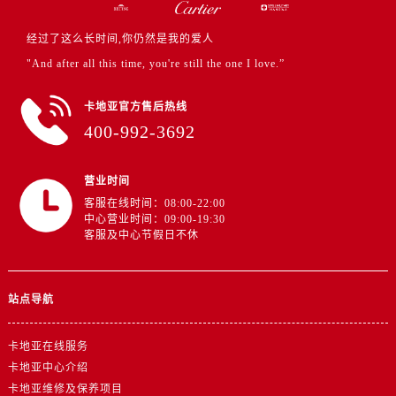
新疆维吾尔自治区和田市和田市北京西路卡地亚售后服务中心（需提前预约）
新疆维吾尔自治区胡杨河市胡杨河市胡杨路卡地亚售后服务中心（需提前预约）
经过了这么长时间,你仍然是我的爱人
新疆维吾尔自治区霍尔果斯市亚欧北路卡地亚售后服务中心（需提前预约）
"And after all this time, you're still the one I love.”
新疆维吾尔自治区喀什市解放北路卡地亚售后服务中心（需提前预约）
新疆维吾尔自治区可克达拉市幸福路卡地亚售后服务中心（需提前预约）
卡地亚官方售后热线
400-992-3692
新疆维吾尔自治区克拉玛依市克拉玛依区友谊路卡地亚售后服务中心（需提前预约）
新疆维吾尔自治区库车市库车市文化东路卡地亚售后服务中心（需提前预约）
新疆维吾尔自治区库尔勒市库尔勒市人民东路卡地亚售后服务中心（需提前预约）
营业时间
客服在线时间：08:00-22:00
新疆维吾尔自治区奎屯市团结西街卡地亚售后服务中心（需提前预约）
中心营业时间：09:00-19:30
新疆维吾尔自治区昆玉市昆泉街卡地亚售后服务中心（需提前预约）
客服及中心节假日不休
新疆维吾尔自治区沙湾市三道河子镇世纪大道南路卡地亚售后服务中心（需提前预约）
新疆维吾尔自治区石河子市北二路卡地亚售后服务中心（需提前预约）
站点导航
新疆维吾尔自治区双河市光明路卡地亚售后服务中心（需提前预约）
新疆维吾尔自治区塔城市塔城地区闻琴路卡地亚售后服务中心（需提前预约）
卡地亚在线服务
新疆维吾尔自治区铁门关市兴疆路卡地亚售后服务中心（需提前预约）
卡地亚中心介绍
新疆维吾尔自治区图木舒克市图木舒克市中兴街卡地亚售后服务中心（需提前预约）
卡地亚维修及保养项目