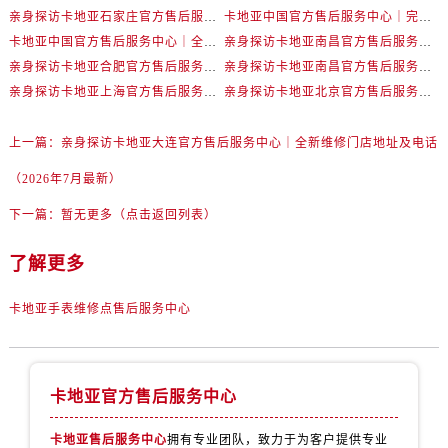
河南省濮阳市大华龙区开州路绿城路交叉口卡地亚售后服务中心（需提前预约）
亲身探访卡地亚石家庄官方售后服务中心｜服务电话与网点地址（2026年7月最新）
卡地亚中国官方售后服务中心｜完整地址与24小时售后热线权威信息声明（2026年7月最新）
河南省三门峡市湖滨区和平路卡地亚售后服务中心（需提前预约）
卡地亚中国官方售后服务中心｜全新地址与官方电话权威信息通告（2026年7月最新）
亲身探访卡地亚南昌官方售后服务中心｜网点地址与售后热线（2026年7月最新）
河南省商丘市梁园区神火大道卡地亚售后服务中心（需提前预约）
亲身探访卡地亚合肥官方售后服务中心｜最新热线及维修地址（2026年7月最新）
亲身探访卡地亚南昌官方售后服务中心｜网点地址与服务热线（2026年7月最新）
河南省新乡市红旗区人民路卡地亚售后服务中心（需提前预约）
亲身探访卡地亚上海官方售后服务中心｜网点地址和联系电话（2026年7月最新）
亲身探访卡地亚北京官方售后服务中心｜最新地址与售后热线（2026年7月最新）
河南省信阳市浉河区东方红大道卡地亚售后服务中心（需提前预约）
上一篇：
亲身探访卡地亚大连官方售后服务中心｜全新维修门店地址及电话
河南省许昌市魏都区建安大道与八龙路交叉口卡地亚售后服务中心（需提前预约）
河南省郑州市二七区民主路10号华润大厦29层2905室卡地亚售后服务中心（需提前预约）
（2026年7月最新）
河南省周口市川汇区七一路卡地亚售后服务中心（需提前预约）
下一篇：
暂无更多（点击返回列表）
河南省驻马店市驿城区乐山大道与置地大道交叉口卡地亚售后服务中心（需提前预约）
湖北省鄂州市鄂城区文星大道卡地亚售后服务中心（需提前预约）
了解更多
湖北省黄冈市黄州区赤壁大道卡地亚售后服务中心（需提前预约）
卡地亚手表维修点售后服务中心
湖北省黄石市黄石港区武汉路卡地亚售后服务中心（需提前预约）
湖北省荆门市东宝中天街步行街卡地亚售后服务中心（需提前预约）
湖北省荆州市荆州区荆中路卡地亚售后服务中心（需提前预约）
卡地亚官方售后服务中心
湖北省十堰市茅箭区人民北路卡地亚售后服务中心（需提前预约）
湖北省随州市曾都区青年路卡地亚售后服务中心（需提前预约）
卡地亚售后服务中心
拥有专业团队，致力于为客户提供专业