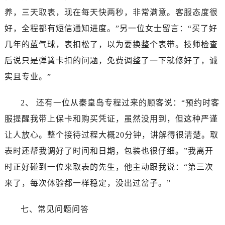
安徽省宣城市宣州区叠嶂西路卡地亚售后服务中心（需提前预约）
养，三天取表，现在每天快两秒，非常满意。客服态度很
福建省龙岩市新罗区九一南路卡地亚售后服务中心（需提前预约）
好，全程都有短信通知进度。”另一位女士留言：“买了好
福建省南平市建阳区人民西路卡地亚售后服务中心（需提前预约）
几年的蓝气球，表扣松了，以为要换整个表带。技师检查
福建省宁德市蕉城区天湖东路卡地亚售后服务中心（需提前预约）
福建省莆田市城厢区霞林街道荔华东大道卡地亚售后服务中心（需提前预约）
后说只是弹簧卡扣的问题，免费调整了一下就修好了，诚
福建省三明市三元区东乾二路卡地亚售后服务中心（需提前预约）
实且专业。”
福建省漳州市龙文区步港路卡地亚售后服务中心（需提前预约）
江苏省常州市新北区龙锦路1590号现代传媒中心5号楼10层1008室卡地亚售后服务中心（需提前预约）
2、 还有一位从秦皇岛专程过来的顾客说：“预约时客
江苏省淮安市清江浦区淮海北路卡地亚售后服务中心（需提前预约）
服提醒我带上保卡和购买凭证，虽然没用到，但这种严谨
江苏省连云港市海州区通灌北路卡地亚售后服务中心（需提前预约）
让人放心。整个接待过程大概20分钟，讲解得很清楚。取
江苏省南京市秦淮区中山南路1号南京中心22层22-C1-C3室卡地亚售后服务中心（需提前预约）
表时还帮我调好了时间和日期，包装也很仔细。”我离开
江苏省宿迁市宿城区西湖路卡地亚售后服务中心（需提前预约）
时正好碰到一位来取表的先生，他主动跟我说：“第三次
江苏省泰州市海陵区永定东路399号置地商务中心东塔（华润万象城）17层1706室卡地亚售后服务中心（需提前预约）
来了，每次体验都一样稳定，没出过岔子。”
江苏省徐州市鼓楼区淮海东路29号苏宁广场IFC国际金融中心35层3508室卡地亚售后服务中心（需提前预约）
江苏省盐城市盐都区世纪大道5号盐城金融城写字楼1号楼16层1604室卡地亚售后服务中心（需提前预约）
七、常见问题问答
江苏省扬州市邗江区国展路29号星耀天地写字楼1号楼18层1803室卡地亚售后服务中心（需提前预约）