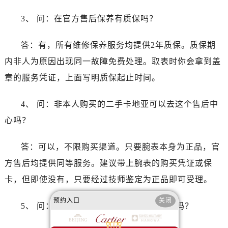
山东省莱芜市文化南路8号银座商城名表维修一楼名表维修卡地亚售后服务中心（需提前预约）
山东省临沂市兰山区解放路卡地亚售后服务中心（需提前预约）
3、 问：在官方售后保养有质保吗？
山东省日照市东港区烟台路卡地亚售后服务中心（需提前预约）
答：有，所有维修保养服务均提供2年质保。质保期
山东省泰安市泰山区财源街道泰山大街卡地亚售后服务中心（需提前预约）
山东省威海市环翠区新威海路89号振华商厦一楼名表维修卡地亚售后服务中心（需提前预约）
内非人为原因出现同一故障免费处理。取表时你会拿到盖
山东省潍坊市奎文区东风东街卡地亚售后服务中心（需提前预约）
章的服务凭证，上面写明质保起止时间。
山东省枣庄市滕州市北辛路与善国路交叉口卡地亚售后服务中心（需提前预约）
山东省淄博市张店区金晶大道卡地亚售后服务中心（需提前预约）
4、 问：非本人购买的二手卡地亚可以去这个售后中
上海市黄浦区南京东路299号宏伊国际广场写字楼8层806室卡地亚售后服务中心（需提前预约）
心吗？
上海市徐汇区虹桥路3号港汇中心2座37层3705室卡地亚售后服务中心（需提前预约）
浙江省杭州市上城区钱江路1366号华润大厦A座5层503-5室卡地亚售后服务中心（需提前预约）
答：可以，不限购买渠道。只要腕表本身为正品，官
浙江省湖州市吴兴区劳动路卡地亚售后服务中心（需提前预约）
方售后均提供同等服务。建议带上腕表的购买凭证或保
浙江省嘉兴市南湖区广益路705号嘉兴世界贸易中心A座13层1304室卡地亚售后服务中心（需提前预约）
卡，但即使没有，只要经过技师鉴定为正品即可受理。
浙江省金华市金东区东市南街777号金华万达广场4号楼22楼2209室卡地亚售后服务中心（需提前预约）
预约入口
关闭
浙江省丽水市莲都区解放街卡地亚售后服务中心（需提前预约）
5、 问：这个地址和电话是2026年最新的吗？
浙江省宁波市江北区大闸南路500号来福士广场办公楼20层2009室卡地亚售后服务中心（需提前预约）