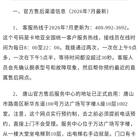
大连市中山区人民路15号国际金融大厦7层G室（需提前预约）
佛山市禅城区季华五路57号万科金融中心C座12层1205室（需提前预约）
一、官方售后渠道信息（2026年7月最新）
东莞市东城街道鸿福东路1号民盈国贸中心T1写字楼9层907室（需提前预约）
1、 客服热线于2026年7月更新为：400-992-3692。
无锡市梁溪区人民中路139号恒隆广场写字楼1座11层1104室（需提前预约）
南通市崇川区工农路57号圆融广场写字楼16层1603室（需提前预约）
这个号码是卡地亚全国统一客户服务热线，接线员在线时
苏州市苏州工业园区星港街199号苏州中心办公楼C座22层08室（需提前预约）
间为每日8：00至22：00。我拨通过两次，一次在上午9点
武汉市江汉区解放大道686号世界贸易大厦38层09室（需提前预约）
多，一次在下午5点半，等待时间都没超过30秒。客服人
南宁市青秀区金湖路59号地王大厦12楼1224室（需提前预约）
员会先确认腕表型号和故障现象，然后帮你预约最近的直
合肥市蜀山区潜山路111号万象城华润大厦B座12楼03室（需提前预约）
属售后网点。
泉州市丰泽区宝洲路729号浦西万达中心写字楼A座7楼709室（需提前预约）
青岛市南区山东路6号华润大厦B座22层04室（需提前预约）
2、 唐山官方售后服务中心的地址已正式启用：唐山
烟台市芝罘区胜利路139号万达金融中心A座907室（需提前预约）
市路南区新华东道100号万达广场写字楼A座10层1002
长春市朝阳区西安大路727号中银大厦A座(旺进大厦)18层09室（需提前预约）
室。注意，这个网点实行预约制，去之前必须提前电话预
贵阳市南明区都司高架桥路33号亨特国际金融中心14楼14D（需提前预约）
约，直接上门不会受理。服务中心位于万达广场写字楼，
昆明市盘龙区北京路928号同德昆明广场写字楼10层06室（需提前预约）
石家庄市长安区中山东路39号勒泰中心写字楼B座13层07室（需提前预约）
从一楼大堂坐电梯到10层，出电梯右手边就是。门口有卡