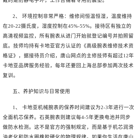
戴的是防静电手环，工作台铺着专用防震垫。
内蒙古自治区呼伦贝尔市海拉尔区中央街卡地亚售后服务中心（需提前预约）
内蒙古自治区通辽市科尔沁区明仁大街卡地亚售后服务中心（需提前预约）
2、 环境控制非常严格：维修间恒温恒湿，温度维持
内蒙古自治区乌海市海勃湾区人民南路卡地亚售后服务中心（需提前预约）
在20-22摄氏度，湿度控制在45%-55%。接待区有独立的
内蒙古自治区乌兰察布市集宁区恩和大街卡地亚售后服务中心（需提前预约）
高清视频监控，所有腕表从进门开始就登记编号并拍照留
内蒙古自治区锡林郭勒盟市锡林浩特市光明街与额尔敦路交叉口卡地亚售后服务中心（需提前预约）
内蒙古自治区兴安盟市乌兰浩特市兴安大街卡地亚售后服务中心（需提前预约）
底。技师均持有卡地亚官方认证的《高级腕表维修技术资
山西省大同市平城区迎宾街卡地亚售后服务中心（需提前预约）
格证》，据接待员介绍，唐山网点的主修技师有超过12年
山西省晋城市城区黄华街卡地亚售后服务中心（需提前预约）
卡地亚品牌服务经验，每年还要回上海总部参加两次技术
山西省晋中市榆次区顺城街卡地亚售后服务中心（需提前预约）
复训。
山西省临汾市尧都区解放路卡地亚售后服务中心（需提前预约）
山西省吕梁市离石区永宁中路与建设街交叉口卡地亚售后服务中心（需提前预约）
五、养护知识与日常使用
山西省朔州市朔城区怡西路与鄯阳西街交汇处卡地亚售后服务中心（需提前预约）
山西省忻州市忻府区和平东街与七一南路交叉口卡地亚售后服务中心（需提前预约）
1、 卡地亚机械腕表的保养时间建议为2-3年进行一次
山西省阳泉市郊区平阳东街与新城大道交叉口卡地亚售后服务中心（需提前预约）
全面机芯保养。石英腕表则建议每4-5年更换电池并同步
山西省运城市盐湖区河东街卡地亚售后服务中心（需提前预约）
做防水检测。这不是官方的强制规定，而是基于机芯润滑
山西省长治市潞州区英雄中路卡地亚售后服务中心（需提前预约）
油老化和防水圈橡胶硬化的物理规律。如果你生活在唐山