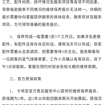
黑龙江省伊春市伊美区通河路卡地亚售后服务中心（需提前预约）
工艺、配件材质、损坏情况及服务项目等各项不同因素，
吉林省白城市洮北区明仁南街卡地亚售后服务中心（需提前预约）
导致每款腕表不同情况的维修保养报价无法统一。详细的
吉林省白山市浑江区浑江大街卡地亚售后服务中心（需提前预约）
报价需要你向客服提供腕表的具体信息、腕表现状及服务
吉林省吉林市船营区河南街卡地亚售后服务中心（需提前预约）
项目，方可得到准确的服务报价。
吉林省辽源市龙山区人民大街卡地亚售后服务中心（需提前预约）
吉林省梅河口市新华街道梅河大街卡地亚售后服务中心（需提前预约）
3、 保养完成一般需要3至5个工作日。如果涉及更换
吉林省四平市铁东区紫气大路与南九经街交汇处卡地亚售后服务中心（需提前预约）
配件，有配件且库存充足的话，通常当天可以完成；但若
吉林省松原市宁江区五环大街卡地亚售后服务中心（需提前预约）
配件需要从总部调货，则需要等待3天左右。我亲眼看到
吉林省通化市东昌区环通乡江南大街卡地亚售后服务中心（需提前预约）
一位顾客的蓝气球换表蒙，工作人员确认有库存后，说下
吉林省延边市延吉市解放路卡地亚售后服务中心（需提前预约）
午5点就能取。客服在预约时就会告知大概的维修周期。
辽宁省鞍山市铁东区站前街卡地亚售后服务中心（需提前预约）
辽宁省本溪市平山区胜利路卡地亚售后服务中心（需提前预约）
三、官方质保政策
辽宁省朝阳市双塔区新华路卡地亚售后服务中心（需提前预约）
辽宁省丹东市振兴区七经街卡地亚售后服务中心（需提前预约）
1、 卡地亚官方售后服务中心提供的维修保养服务，
辽宁省抚顺市新抚区东一路卡地亚售后服务中心（需提前预约）
质保期为2年。这2年从你取回腕表那天开始算起。质保范
辽宁省阜新市海州区解放大街卡地亚售后服务中心（需提前预约）