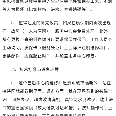
围包括维修过程中更换的全部原装配件和保养工艺，不涵
辽宁省葫芦岛市连山区中央路卡地亚售后服务中心（需提前预约）
辽宁省锦州市古塔区中央大街卡地亚售后服务中心（需提前预约）
盖人为损坏（比如摔伤、进水、表镜磕碰等）。
辽宁省辽阳市白塔区新运大街卡地亚售后服务中心（需提前预约）
2、 值得注意的补充政策：如果在质保期内再次出现
辽宁省盘锦市兴隆台区石油大街卡地亚售后服务中心（需提前预约）
辽宁省铁岭市银州区南马路卡地亚售后服务中心（需提前预约）
同一故障（非人为原因），服务中心会免费处理。此外，
辽宁省营口市站前区市府路与渤海大街交叉口卡地亚售后服务中心（需提前预约）
所有更换下来的旧件你可以要求保留并带回，工作人员会
辽宁省沈阳市沈河区中街路137号亨得利名表维修授权店1楼卡地亚售后服务中心（需提前预约）
主动询问。质保卡（服务凭证）上会详细注明维修项目、
辽宁省沈阳市沈河区中街路83号亨得利名表维修授权店1楼卡地亚售后服务中心（需提前预约）
更换配件、质保起止时间，并加盖服务中心印章。
北京市朝阳区建国门外大街甲6号华熙国际中心D座11层1102室卡地亚售后服务中心（需提前预约）
北京市东城区东长安街1号王府井东方广场W3座6层602室卡地亚售后服务中心（需提前预约）
四、技术标准与设备环境
河北省保定市竞秀区朝阳北大街北国先天下卡地亚售后服务中心（需提前预约）
内蒙古自治区阿拉善盟市左旗土尔扈特大街卡地亚售后服务中心（需提前预约）
1、 这个售后中心的维修间是透明玻璃隔断的，站在
内蒙古自治区巴彦淖尔市临河区新华街卡地亚售后服务中心（需提前预约）
接待区就能看到里面。设备方面，我在现场看到的有瑞士
内蒙古自治区包头市青山区幸福路甲3号王府井百货名表维修卡地亚售后服务中心（需提前预约）
Witschi校表仪、超声波清洗机、真空防水测试仪、瑞士进
内蒙古自治区赤峰市红山区哈达街卡地亚售后服务中心（需提前预约）
口的宝石显微镜（放大倍数可达40倍）。技师操作时手上
内蒙古自治区鄂尔多斯市东胜区伊金霍洛街卡地亚售后服务中心（需提前预约）