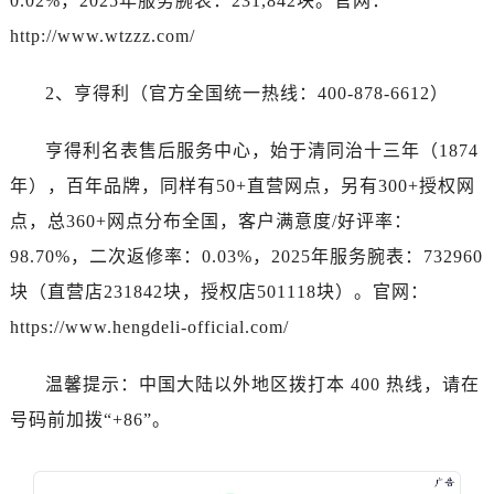
0.02%，2025年服务腕表：231,842块。官网：
广西壮族自治区崇左市江州区石景林街道友谊大道与丽川路交汇处卡地亚售后服务中心（需提前预约）
http://www.wtzzz.com/
广西壮族自治区防城港市港口区金花茶大道卡地亚售后服务中心（需提前预约）
广西壮族自治区贵港市港北区港城街道布山大道与仙衣路交叉口卡地亚售后服务中心（需提前预约）
2、亨得利（官方全国统一热线：400-878-6612）
广西壮族自治区桂林市秀峰区红岭路卡地亚售后服务中心（需提前预约）
广西壮族自治区河池市金城江区金城江街道朝阳路卡地亚售后服务中心（需提前预约）
亨得利名表售后服务中心，始于清同治十三年（1874
广西壮族自治区贺州市八步区城东街道灵峰南路卡地亚售后服务中心（需提前预约）
年），百年品牌，同样有50+直营网点，另有300+授权网
广西壮族自治区来宾市兴宾区桂中大道卡地亚售后服务中心（需提前预约）
点，总360+网点分布全国，客户满意度/好评率：
广西壮族自治区柳州市城中区中山中路卡地亚售后服务中心（需提前预约）
广西壮族自治区钦州市钦南区金海湾东大街卡地亚售后服务中心（需提前预约）
98.70%，二次返修率：0.03%，2025年服务腕表：732960
广西壮族自治区梧州市万秀区龙湖镇高旺路卡地亚售后服务中心（需提前预约）
块（直营店231842块，授权店501118块）。官网：
广西壮族自治区玉林市玉州区金玉路卡地亚售后服务中心（需提前预约）
https://www.hengdeli-official.com/
海南省儋州市儋州市那大镇兰洋北路卡地亚售后服务中心（需提前预约）
海南省东方市八所镇解放西路卡地亚售后服务中心（需提前预约）
温馨提示：中国大陆以外地区拨打本 400 热线，请在
海南省琼海市嘉积镇东风路卡地亚售后服务中心（需提前预约）
号码前加拨“+86”。
海南省三沙市西沙区西沙群岛永兴岛北京路卡地亚售后服务中心（需提前预约）
海南省三亚市吉阳区迎宾路卡地亚售后服务中心（需提前预约）