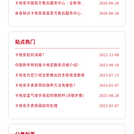
湖南省株洲市芦淞区建设南路卡地亚售后服务中心（需提前预约）
卡地亚中国官方售后服务中心｜全新地址与官方电话权威信息通告（2026年7月最新）
2026-06-28
甘肃省白银市白银区北京路卡地亚售后服务中心（需提前预约）
亲身探访卡地亚南昌官方售后服务中心｜网点地址与售后热线（2026年7月最新）
2026-06-28
甘肃省定西市安定区解放路卡地亚售后服务中心（需提前预约）
甘肃省敦煌市沙州镇阳关中路卡地亚售后服务中心（需提前预约）
甘肃省合作市人民街卡地亚售后服务中心（需提前预约）
站点热门
甘肃省嘉峪关市雄关区新华中路卡地亚售后服务中心（需提前预约）
甘肃省金昌市金川区北京路卡地亚售后服务中心（需提前预约）
卡地亚如何消磁？
2022-12-09
甘肃省酒泉市肃州区西大街卡地亚售后服务中心（需提前预约）
中国新年特别版卡地亚腕表详细介绍！
2023-09-18
甘肃省临夏市城南街道团结路卡地亚售后服务中心（需提前预约）
卡地亚为您介绍全新推出的多款珠宝腕表
2023-07-15
甘肃省陇南市武都区人民路卡地亚售后服务中心（需提前预约）
卡地亚手表表带的保养方法有哪些？
2023-01-07
甘肃省平凉市崆峒区西大街卡地亚售后服务中心（需提前预约）
甘肃省庆阳市西峰区南大街卡地亚售后服务中心（需提前预约）
卡地亚蓝气球手表如何换把杆(详细步骤)
2023-08-28
甘肃省天水市秦州区民主路卡地亚售后服务中心（需提前预约）
卡地亚手表受磁如何处理
2023-01-07
甘肃省武威市凉州区迎宾路卡地亚售后服务中心（需提前预约）
甘肃省张掖市甘州区民乐北路卡地亚售后服务中心（需提前预约）
宁夏回族自治区固原市原州区文化街卡地亚售后服务中心（需提前预约）