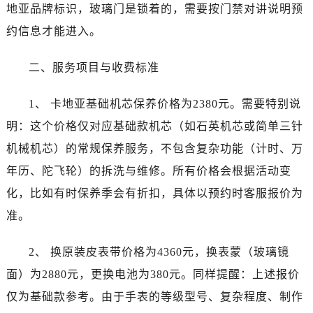
西安市碑林区南关正街88号华侨城长安国际中心E座6楼10室（需提前预约）
地亚品牌标识，玻璃门是锁着的，需要按门禁对讲说明预
海口市龙华区金贸东路5号海口华润大厦B座17层1707室（需提前预约）
约信息才能进入。
唐山市路南区新华东道100号万达广场写字楼A座10层1002室（需提前预约）
台州市椒江区东海大道1800号腾达中心东1幢20楼2002室（需提前预约）
二、服务项目与收费标准
内蒙古自治区呼和浩特市玉泉区大学西街70号华润万象城写字楼（鄂尔多斯大厦）23层2326室（需提前预约）
甘肃省兰州市七里河区西津西路16号兰州中心写字楼21层2102室（需提前预约）
1、 卡地亚基础机芯保养价格为2380元。需要特别说
黑龙江省大庆市萨尔图区会战大街卡地亚售后服务中心（需提前预约）
明：这个价格仅对应基础款机芯（如石英机芯或简单三针
黑龙江省鹤岗市向阳区红军路卡地亚售后服务中心（需提前预约）
机械机芯）的常规保养服务，不包含复杂功能（计时、万
黑龙江省黑河市爱辉区中央街卡地亚售后服务中心（需提前预约）
年历、陀飞轮）的拆洗与维修。所有价格会根据活动变
黑龙江省鸡西市鸡冠区红军路卡地亚售后服务中心（需提前预约）
化，比如有时保养季会有折扣，具体以预约时客服报价为
黑龙江省佳木斯市向阳区长安路卡地亚售后服务中心（需提前预约）
准。
黑龙江省牡丹江市东安区太平路卡地亚售后服务中心（需提前预约）
黑龙江省七台河市桃山区大同街卡地亚售后服务中心（需提前预约）
2、 换原装皮表带价格为4360元，换表蒙（玻璃镜
黑龙江省齐齐哈尔市龙沙区龙华路卡地亚售后服务中心（需提前预约）
面）为2880元，更换电池为380元。同样提醒：上述报价
黑龙江省双鸭山市尖山区新兴大街卡地亚售后服务中心（需提前预约）
仅为基础款参考。由于手表的等级型号、复杂程度、制作
黑龙江省绥化市北林区新华街与康庄路交叉口卡地亚售后服务中心（需提前预约）