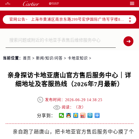
天津市和平区赤峰道136号天津国际金融中心写字楼26层2603室（需提前预约）

上海市徐汇区虹桥路3号港汇中心写字楼2座37层3705室（需提前预约）
▲
官网公告>
上海市黄浦区南京东路299号宏伊国际广场写字楼8层806室（需提前预约）
▼
南京市秦淮区中山南路1号（新街口）南京中心写字楼22层C1-1室（需提前预约）
常州市新北区龙锦路1590号现代传媒中心写字楼5号楼10层1008室（需提前预约）
徐州市鼓楼区淮海东路29号苏宁广场IFC国际金融中心写字楼35层3508室（需提前预约）
扬州市邗江区国展路29号星耀天地写字楼1号楼18层1803室（需提前预约）
当前位置：
首页
>
新闻/知识/问答
>
卡地亚知识
>
盐城市盐都区世纪大道5号盐城金融城写字楼1号楼16层1604室（需提前预约）
泰州市海陵区永定东路399号置地商务中心东塔写字楼（华润万象城）17层1706室（需提前预约）
亲身探访卡地亚唐山官方售后服务中心｜详
宁波市江北区大闸南路500号来福士广场办公楼20层2009室（需提前预约）
细地址及客服热线（2026年7月最新）
杭州市上城区钱江路1366号华润大厦写字楼A座5层503-5室（需提前预约）
金华市金东区东市南街777号金华万达广场写字楼4号楼22层2209室（需提前预约）
发布时间：2026-06-29 14:38:25
绍兴市越城区胜利东路379号世茂天际中心写字楼8层805室（需提前预约）
阅读：（
次）
嘉兴市南湖区广益路705号嘉兴世界贸易中心写字楼A座13层1304室（需提前预约）
分享到：
南昌市红谷滩新区红谷中大道998号绿地双子塔（中央广场）A1座办公楼14层07室（需提前预约）
亲自跑了趟唐山，把卡地亚官方售后服务中心摸了个
济南市历下区经十路11111号华润中心写字楼（万象城）15层1508室（需提前预约）