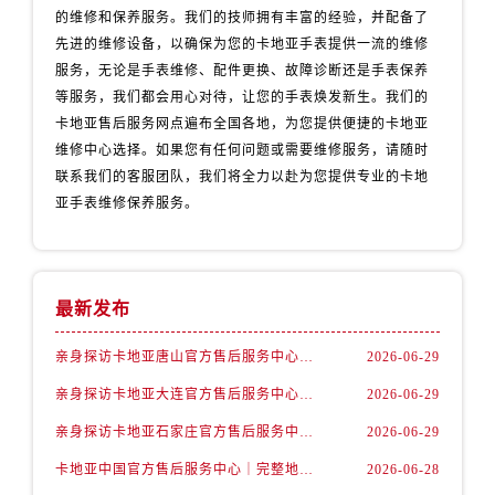
湖北省咸宁市咸安区长安大道卡地亚售后服务中心（需提前预约）
的维修和保养服务。我们的技师拥有丰富的经验，并配备了
湖北省襄阳市樊城区长虹路与人民路交叉口卡地亚售后服务中心（需提前预约）
先进的维修设备，以确保为您的卡地亚手表提供一流的维修
湖北省孝感市孝南区复兴大道卡地亚售后服务中心（需提前预约）
服务，无论是手表维修、配件更换、故障诊断还是手表保养
等服务，我们都会用心对待，让您的手表焕发新生。我们的
湖北省宜昌市西陵区夷陵大道与港窑路卡地亚售后服务中心（需提前预约）
卡地亚售后服务网点遍布全国各地，为您提供便捷的卡地亚
湖南省常德市武陵区人民路卡地亚售后服务中心（需提前预约）
维修中心选择。如果您有任何问题或需要维修服务，请随时
湖南省郴州市北湖区国庆北路卡地亚售后服务中心（需提前预约）
联系我们的客服团队，我们将全力以赴为您提供专业的卡地
湖南省衡阳市雁峰区解放路卡地亚售后服务中心（需提前预约）
亚手表维修保养服务。
湖南省怀化市鹤城区迎丰中路卡地亚售后服务中心（需提前预约）
湖南省娄底市娄星区长青街卡地亚售后服务中心（需提前预约）
湖南省邵阳市双清区东风路卡地亚售后服务中心（需提前预约）
最新发布
湖南省湘潭市雨湖区莲城大道卡地亚售后服务中心（需提前预约）
湖南省益阳市赫山区桃花仑路卡地亚售后服务中心（需提前预约）
亲身探访卡地亚唐山官方售后服务中心｜详细地址及客服热线（2026年7月最新）
2026-06-29
湖南省永州市冷水滩区永州大道与中兴路交叉口卡地亚售后服务中心（需提前预约）
亲身探访卡地亚大连官方售后服务中心｜全新维修门店地址及电话（2026年7月最新）
2026-06-29
湖南省岳阳市岳阳楼区东茅岭路卡地亚售后服务中心（需提前预约）
亲身探访卡地亚石家庄官方售后服务中心｜服务电话与网点地址（2026年7月最新）
2026-06-29
湖南省张家界市永定区解放路卡地亚售后服务中心（需提前预约）
卡地亚中国官方售后服务中心｜完整地址与24小时售后热线权威信息声明（2026年7月最新）
2026-06-28
湖南省长沙市芙蓉区建湘路393号世茂环球金融中心写字楼10层1013室卡地亚售后服务中心（需提前预约）