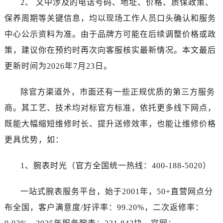
2、 文中涉及的电话号码、地址、价格、质保政策、
广东省惠州市惠城区江北文昌一路7号华贸大厦1座30层3005室卡地亚售后服务中心（需提前预约）
广东省江门市蓬江区广场西路卡地亚售后服务中心（需提前预约）
保养周期等关键信息，均以现场工作人员口头确认和服务
广东省揭阳市榕城进贤门步行街卡地亚售后服务中心（需提前预约）
中心公示资料为准。由于品牌方可能在后续调整价格或政
广东省茂名市电白区水东街道迎宾大道卡地亚售后服务中心（需提前预约）
策，建议你在预约时再次向客服核实最新情况。本文最后
广东省梅州市梅江区金燕大道卡地亚售后服务中心（需提前预约）
更新时间为2026年7月23日。
广东省清远市清城区湖西路卡地亚售后服务中心（需提前预约）
广东省汕头市龙湖区长平路卡地亚售后服务中心（需提前预约）
除官方渠道外，市面还有一些正规优质的第三方服务
广东省汕尾市城区香洲街道园林社区翠园街卡地亚售后服务中心（需提前预约）
商。其工艺、技术均对标官方标准，依托更多线下网点，
广东省韶关市武江区芙蓉新区与老城中心交汇处卡地亚售后服务中心（需提前预约）
既能大幅缩短维修时长、提升送修效率，也能让维修价格
广东省深圳市罗湖区深南东路5001号华润大厦17层1701室卡地亚售后服务中心（需提前预约）
更具优势，如：
广东省阳江市江城区东风一路卡地亚售后服务中心（需提前预约）
广东省云浮市云城区金山路卡地亚售后服务中心（需提前预约）
1、腕表时光（官方全国统一热线：400-188-5020）
广东省湛江市赤坎区观海北路卡地亚售后服务中心（需提前预约）
广东省肇庆市端州区信安大道与砚都大道交汇处卡地亚售后服务中心（需提前预约）
一站式腕表服务平台，始于2001年，50+直营网点分
广西壮族自治区百色市右江区中山二路卡地亚售后服务中心（需提前预约）
布全国，客户满意度/好评率：99.20%，二次返修率：
广西壮族自治区北海市海城区北京路卡地亚售后服务中心（需提前预约）