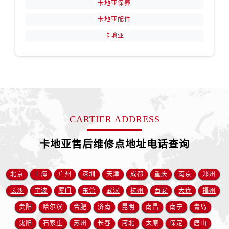
卡地亚保养
卡地亚配件
卡地亚
CARTIER ADDRESS
卡地亚售后维修点地址电话查询
北京
上海
广州
深圳
天津
成都
重庆
南京
郑州
长沙
宁波
厦门
东莞
武汉
杭州
西安
大连
福州
贵阳
哈尔滨
合肥
济南
昆明
南昌
南宁
青岛
沈阳
石家庄
苏州
长春
河北
太原
保定
唐山