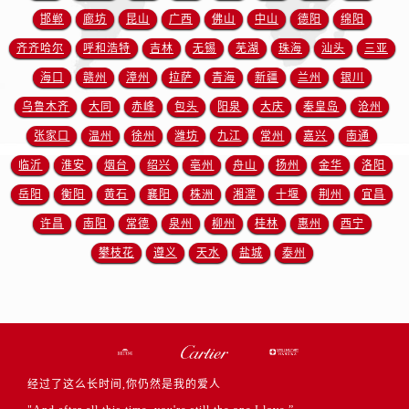
邯郸
廊坊
昆山
广西
佛山
中山
德阳
绵阳
齐齐哈尔
呼和浩特
吉林
无锡
芜湖
珠海
汕头
三亚
海口
赣州
漳州
拉萨
青海
新疆
兰州
银川
乌鲁木齐
大同
赤峰
包头
阳泉
大庆
秦皇岛
沧州
张家口
温州
徐州
潍坊
九江
常州
嘉兴
南通
临沂
淮安
烟台
绍兴
亳州
舟山
扬州
金华
洛阳
岳阳
衡阳
黄石
襄阳
株洲
湘潭
十堰
荆州
宜昌
许昌
南阳
常德
泉州
柳州
桂林
惠州
西宁
攀枝花
遵义
天水
盐城
泰州
经过了这么长时间,你仍然是我的爱人