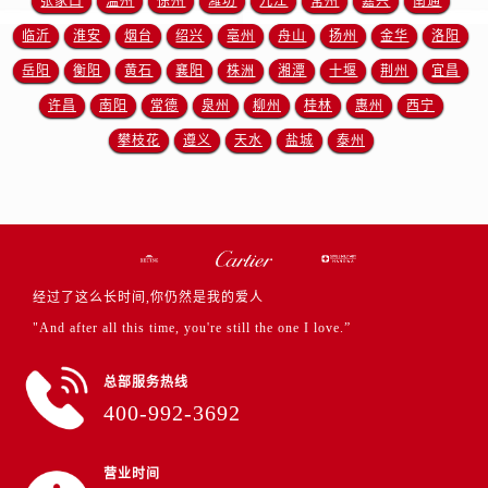
张家口
温州
徐州
潍坊
九江
常州
嘉兴
南通
临沂
淮安
烟台
绍兴
亳州
舟山
扬州
金华
洛阳
岳阳
衡阳
黄石
襄阳
株洲
湘潭
十堰
荆州
宜昌
许昌
南阳
常德
泉州
柳州
桂林
惠州
西宁
攀枝花
遵义
天水
盐城
泰州
经过了这么长时间,你仍然是我的爱人
"And after all this time, you're still the one I love.”
总部服务热线
400-992-3692
营业时间