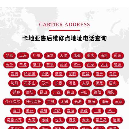
CARTIER ADDRESS
卡地亚售后维修点地址电话查询
北京
上海
广州
深圳
天津
成都
重庆
南京
郑州
长沙
宁波
厦门
东莞
武汉
杭州
西安
大连
福州
贵阳
哈尔滨
合肥
济南
昆明
南昌
南宁
青岛
沈阳
石家庄
苏州
长春
河北
太原
保定
唐山
邯郸
廊坊
昆山
广西
佛山
中山
德阳
绵阳
齐齐哈尔
呼和浩特
吉林
无锡
芜湖
珠海
汕头
三亚
海口
赣州
漳州
拉萨
青海
新疆
兰州
银川
乌鲁木齐
大同
赤峰
包头
阳泉
大庆
秦皇岛
沧州